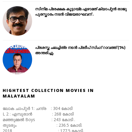
സിനിമ പ്രേക്ഷക കൂട്ടായ്മ ഏഴാമത് ക്യാപ്റ്റൻ രാജു
പുരസ്കാരം നടൻ വിജയരാഘവന് .
പ്രശസ്ത ചലച്ചിത്ര നടൻ പ്രദീപ് സിംഗ് റാവത്ത് (74)
അന്തരിച്ചു.
HIGHTEST COLLECTION MOVIES IN
MALAYALAM
ലോക ചാപ്റ്റർ 1: ചന്ദ്ര : 304 കോടി
L 2 : എമ്പുരാൻ : 268 കോടി
മഞ്ഞുമ്മൽ Boys : 243 കോടി .
തുടരും : 236.5 കോടി.
2018 : 177.5 കോടി.