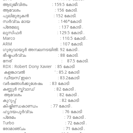
ആടുജീവിതം : 159.5 കോടി.
ആവേശം : 156 കോടി.
പുലിമുരുകൻ : 152 കോടി.
സർവ്വം മായ : 146*കോടി
പ്രേമലു : 137 കോടി .
ലൂസിഫർ : 129.5 കോടി .
Marco : 110.5 കോടി .
ARM : 107 കോടി.
ഗുരുവായൂർ അമ്പലനടയിൽ: 92 കോടി .
ഭീഷ്മപർവ്വം : 88 കോടി.
നേര് : 87.5 കോടി.
RDX : Robert Dony Xavier : 85 കോടി
കളങ്കാവൽ ' : 85.2 കോടി
ഡീയസ് ഇറെ : 83.2കോടി
വർഷങ്ങൾക്കുശേഷം : 83 കോടി
കണ്ണൂർ സ്ക്വാഡ് : 82 കോടി .
ആവേശം : 82 കോടി .
കുറുപ്പ് : 82 കോടി
കിഷ്കിണ്ഡകാണ്ഡം : 77 കോടി .
ഹൃദയപൂർവ്വം : 76 കോടി
പ്രേമം : 73 കോടി .
Turbo : 72 കോടി .
രോമാഞ്ചം : 71 കോടി .