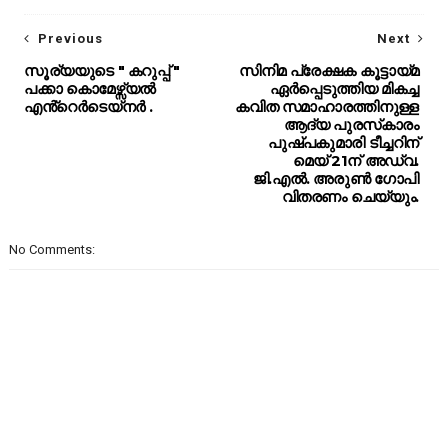
Previous
Next
സൂര്യയുടെ " കറുപ്പ് "
സിനിമ പ്രേക്ഷക കൂട്ടായ്മ
പക്കാ കൊമേഴ്സ്യൽ
ഏർപ്പെടുത്തിയ മികച്ച
എൻ്റെർടെയ്നർ .
കവിത സമാഹാരത്തിനുള്ള
ആദ്യ പുരസ്‌കാരം
പുഷ്പകുമാരി ടീച്ചറിന്
മെയ് 21ന് അഡ്വ.
ജി.എൽ. അരുൺ ഗോപി
വിതരണം ചെയ്യും.
No Comments: