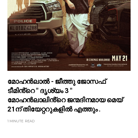
മോഹൻലാൽ - ജീത്തു ജോസഫ്
ടീമിൻ്റെ " ദൃശ്യം 3 "
മോഹൻലാലിൻ്റെ ജന്മദിനമായ മെയ്
21ന് തിയേറ്ററുകളിൽ എത്തും .
1 MINUTE
READ