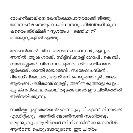
മോഹൻലാലിനെ കേന്ദ്രകഥാപാത്രമാക്കി ജീത്തു
ജോസഫ് രചനയും സംവിധാനവും നിർവ്വഹിക്കുന്ന
ക്രൈം ത്രില്ലർ " ദൃശ്യം 3 " മെയ് 21ന്
തിയേറ്ററുകളിൽ എത്തും .
മോഹൻലാൽ , മീന , അൻസിബ ഹസൻ , എസ്തർ
അനിൽ ,ആശ ശരത് , സിദ്ദിഖ് ,മുരളി ഗോപി , കെ.ബി .
ഗണേഷ്കുമാർ, വീണ നന്ദകുമാർ , ശിവ ഹരിഹരൻ ,
ഇർഷാദ് , ശാന്തി മായാദേവി , സുമേഷ് ചന്ദ്രൻ ,
ദിനേശ് പ്രഭാകർ , ആൻ്റണി പെരുംബാവൂർ , ആദം
ആയുബ് , ശ്രീകാന്ത് മുരളി , അജിത് കൂത്താട്ടുകുളം ,
കൃഷ്‌ണപ്രഭ ,ലിഷോയ് തുടങ്ങിയവർ ഈ ചിത്രത്തിൽ
അഭിനയി ക്കുന്നു.
സതീഷ്കുറുപ്പ് ഛായാഗ്രഹണവും , വി .എസ് വിനായക്
എഡിറ്റിംഗും , അനിൽ ജോൺസൺ സംഗീതവും
ഒരുക്കുന്നു . ആശീർവാദ് സിനിമാസിൻ്റെ ബാനറിൽ
ആൻ്റണി പെരുംമ്പാവൂരാണ് ഈ ചിത്രം