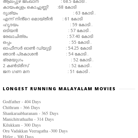
ആലപ്പുഴ ജിംഖാന : 68.5 കോടി .
കായംകുളം കൊച്ചുണ്ണി' :68 കോടി
ദൃശ്യം : 63 കോടി .
എന്ന് നിൻ്റെ മൊയ്തീൻ : 61 കോടി
ഹൃദയം : 59 കോടി .
ഒടിയൻ : 57 കോടി .
രേഖാചിത്രം : 57.40 കോടി
ഒപ്പം : 55 കോടി .
ഓഫീസർ ഓൺ ഡ്യൂട്ടി : 54.25 കോടി
ഞാൻ പ്രകാശൻ : 54 കോടി .
ഭ്രമയുഗം : 52 കോടി .
2 കൺട്രീസ് : 52 കോടി .
ജന ഗണ മന : 51 കോടി .
LONGEST RUNNING MALAYALAM MOVIES
Godfather - 404 Days
Chithram - 366
Days
Shankaraabharanam - 365
Days
Manichitrathazhu - 314
Days
Kilukkam - 300
Days
Oru Vadakkan Veeragatha -300
Days
Hitler - 300
Days