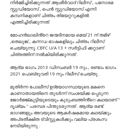
നിർമ്മിച്ചിരിക്കുന്നത് .ആശീർവാദ് റിലീസ് , പനോരമ
സ്റ്റുഡിയോസ് , പെൻ സ്റ്റുഡിയോസ് എന്നി
കമ്പനികളാണ് ചിത്രം തിയേറ്ററുകളിൽ
എത്തിച്ചിരിക്കുന്നത്.
മോഹൻലാലിൻ്റെ ജന്മദിനമായ മെയ് 21 ന് തമിഴ്
,തെലുങ്ക് , കന്നഡ ഭാഷകളിലും ചിത്രം റിലീസ്
ചെയ്യുന്നു. CBFC U/A 13 + സർട്ടിഫി ക്കറ്റാണ്
ചിത്രത്തിന് നൽകിയിരിക്കുന്നത് .
ആദ്യ ഭാഗം 2013 ഡിസംബർ 19 നും , രണ്ടാം ഭാഗം
2021 ഫെബ്രുവരി 19 നും റിലീസ് ചെയ്തു .
മുതിർന്ന പോലീസ് ഉദ്യോഗസ്ഥയുടെ മകനെ
കാണാതായതിനെ തുടർന്ന് സംശയിക്ക പ്പെടുന്ന
ജോർജ്ജ്കുട്ടിയുടെയും കുടുംബത്തിൻ്റെ കഥയാണ് "
ദൃശ്യം " പരമ്പര പിന്തുടരുന്നത് . ആദ്യ രണ്ട്
ഭാഗങ്ങളും അവയുടെ ആകർഷകമായ കഥയ്ക്കും
അപ്രതീക്ഷിത ട്വിസ്റ്റുകൾക്കും വലിയ പ്രശംസ
നേടിയിരുന്നു .