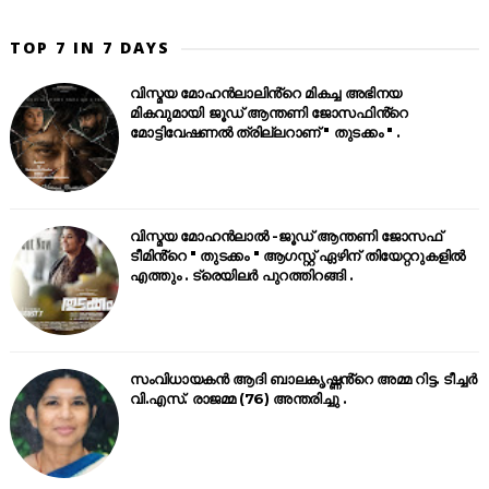
TOP 7 IN 7 DAYS
വിസ്മയ മോഹൻലാലിൻ്റെ മികച്ച അഭിനയ
മികവുമായി ജൂഡ് ആന്തണി ജോസഫിൻ്റെ
മോട്ടിവേഷണൽ ത്രില്ലറാണ് " തുടക്കം " .
വിസ്മയ മോഹൻലാൽ -ജൂഡ് ആന്തണി ജോസഫ്
ടീമിൻ്റെ " തുടക്കം " ആഗസ്റ്റ് ഏഴിന് തിയേറ്ററുകളിൽ
എത്തും . ട്രെയിലർ പുറത്തിറങ്ങി .
സംവിധായകൻ ആദി ബാലകൃഷ്ണൻ്റെ അമ്മ റിട്ട. ടീച്ചർ
വി.എസ്. രാജമ്മ (76) അന്തരിച്ചു .