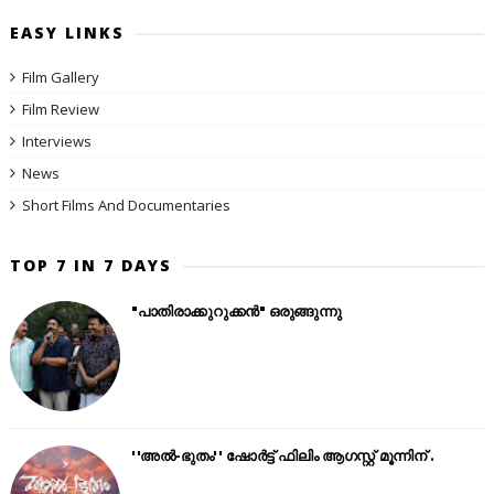
EASY LINKS
Film Gallery
Film Review
Interviews
News
Short Films And Documentaries
TOP 7 IN 7 DAYS
"പാതിരാക്കുറുക്കൻ" ഒരുങ്ങുന്നു
''അൽ-ഭുതം'' ഷോർട്ട് ഫിലിം ആഗസ്റ്റ് മൂന്നിന് .