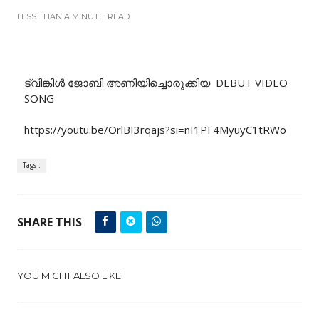
LESS THAN A MINUTE
READ
ട്വിങ്കിൾ ജോബി അണിയിച്ചൊരുക്കിയ DEBUT VIDEO
SONG
https://youtu.be/OrlBI3rqajs?si=nI1PF4MyuyC1tRWo
Tags :
SHARE THIS
YOU MIGHT ALSO LIKE