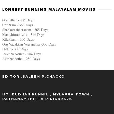
LONGEST RUNNING MALAYALAM MOVIES
Godfather - 404 Days
Chithram - 366
Days
Shankaraabharanam - 365
Days
Manichitrathazhu - 314
Days
Kilukkam - 300
Days
Oru Vadakkan Veeragatha -300
Days
Hitler - 300
Days
Jeevitha Nouka - 284
Days
Akashadoothu - 250
Days
EDITOR :SALEEM P.CHACKO
..
HO :BUDHANIKUNNIL , MYLAPRA TOWN ,
PATHANAMTHITTA PIN:689678