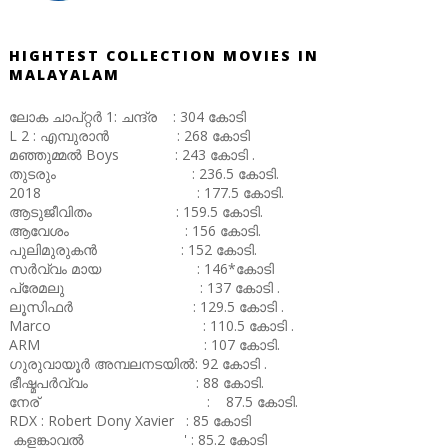
HIGHTEST COLLECTION MOVIES IN
MALAYALAM
ലോക ചാപ്റ്റർ 1: ചന്ദ്ര : 304 കോടി
L 2 : എമ്പുരാൻ : 268 കോടി
മഞ്ഞുമ്മൽ Boys : 243 കോടി .
തുടരും : 236.5 കോടി.
2018 : 177.5 കോടി.
ആടുജീവിതം : 159.5 കോടി.
ആവേശം : 156 കോടി.
പുലിമുരുകൻ : 152 കോടി.
സർവ്വം മായ : 146*കോടി
പ്രേമലു : 137 കോടി .
ലൂസിഫർ : 129.5 കോടി .
Marco : 110.5 കോടി .
ARM : 107 കോടി.
ഗുരുവായൂർ അമ്പലനടയിൽ: 92 കോടി .
ഭീഷ്മപർവ്വം : 88 കോടി.
നേര് : 87.5 കോടി.
RDX : Robert Dony Xavier : 85 കോടി
കളങ്കാവൽ ' : 85.2 കോടി