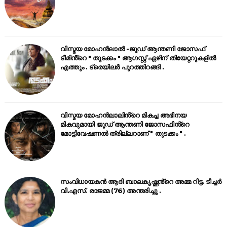
വിസ്മയ മോഹൻലാൽ -ജൂഡ് ആന്തണി ജോസഫ്
ടീമിൻ്റെ " തുടക്കം " ആഗസ്റ്റ് ഏഴിന് തിയേറ്ററുകളിൽ
എത്തും . ട്രെയിലർ പുറത്തിറങ്ങി .
വിസ്മയ മോഹൻലാലിൻ്റെ മികച്ച അഭിനയ
മികവുമായി ജൂഡ് ആന്തണി ജോസഫിൻ്റെ
മോട്ടിവേഷണൽ ത്രില്ലറാണ് " തുടക്കം " .
സംവിധായകൻ ആദി ബാലകൃഷ്ണൻ്റെ അമ്മ റിട്ട. ടീച്ചർ
വി.എസ്. രാജമ്മ (76) അന്തരിച്ചു .