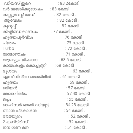
ഡീയസ് ഇറെ : 83.2കോടി
വർഷങ്ങൾക്കുശേഷം : 83 കോടി
കണ്ണൂർ സ്ക്വാഡ് : 82 കോടി .
ആവേശം : 82 കോടി .
കുറുപ്പ് : 82 കോടി
കിഷ്കിണ്ഡകാണ്ഡം : 77 കോടി .
ഹൃദയപൂർവ്വം : 76 കോടി
പ്രേമം : 73 കോടി .
Turbo : 72 കോടി .
രോമാഞ്ചം : 71 കോടി .
ആലപ്പുഴ ജിംഖാന : 68.5 കോടി .
കായംകുളം കൊച്ചുണ്ണി' :68 കോടി
ദൃശ്യം : 63 കോടി .
എന്ന് നിൻ്റെ മൊയ്തീൻ : 61 കോടി
ഹൃദയം : 59 കോടി .
ഒടിയൻ : 57 കോടി .
രേഖാചിത്രം : 57.40 കോടി
ഒപ്പം : 55 കോടി .
ഓഫീസർ ഓൺ ഡ്യൂട്ടി : 54.25 കോടി
ഞാൻ പ്രകാശൻ : 54 കോടി .
ഭ്രമയുഗം : 52 കോടി .
2 കൺട്രീസ് : 52 കോടി .
ജന ഗണ മന : 51 കോടി .