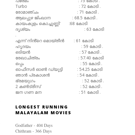
പ്രേമം : 73 കോടി .
Turbo : 72 കോടി .
രോമാഞ്ചം : 71 കോടി .
ആലപ്പുഴ ജിംഖാന : 68.5 കോടി .
കായംകുളം കൊച്ചുണ്ണി' :68 കോടി
ദൃശ്യം : 63 കോടി
.
എന്ന് നിൻ്റെ മൊയ്തീൻ : 61 കോടി
ഹൃദയം : 59 കോടി .
ഒടിയൻ : 57 കോടി .
രേഖാചിത്രം : 57.40 കോടി
ഒപ്പം : 55 കോടി .
ഓഫീസർ ഓൺ ഡ്യൂട്ടി : 54.25 കോടി
ഞാൻ പ്രകാശൻ : 54 കോടി .
ഭ്രമയുഗം : 52 കോടി .
2 കൺട്രീസ് : 52 കോടി .
ജന ഗണ മന : 51 കോടി .
LONGEST RUNNING
MALAYALAM MOVIES
Godfather - 404 Days
Chithram - 366
Days