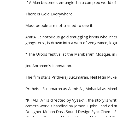
" A Man becomes entangled in a complex world of 
There is Gold Everywhere,
Most people are not trained to see it.
AmirAli ,a notorious gold smuggling kinpin who inheri
gangsters , is drawn into a web of vengeance, leg
" The Uroos festival at the Mambaram Mosque, in all
Jinu Abraham's Innovation.
The film stars Prithviraj Sukumaran, Neil Nitin Muke
Prithviraj Sukumaran as Aamir Ali, Mohanlal as Mam
"KHALIFA " is directed by Vysakh , the story is wri
camera work is handled by Jomon T.John , and editi
Designer Mohan Das . Sound Design Sync Cinema.Sou