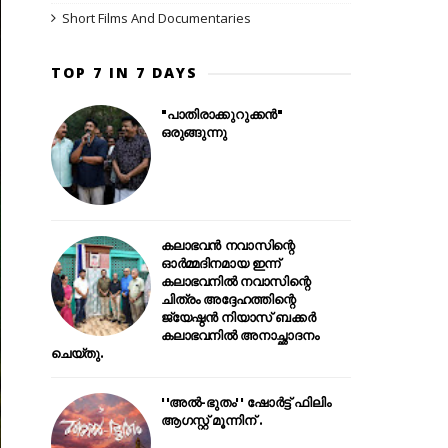
Short Films And Documentaries
TOP 7 IN 7 DAYS
"പാതിരാക്കുറുക്കൻ"
ഒരുങ്ങുന്നു
കലാഭവൻ നവാസിന്റെ
ഓർമ്മദിനമായ ഇന്ന്
കലാഭവനിൽ നവാസിന്റെ
ചിത്രം അദ്ദേഹത്തിന്റെ
ജ്യേഷ്ഠൻ നിയാസ് ബക്കർ
കലാഭവനിൽ അനാച്ഛാദനം
ചെയ്തു.
''അൽ-ഭുതം'' ഷോർട്ട് ഫിലിം
ആഗസ്റ്റ് മൂന്നിന് .