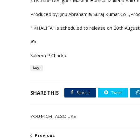
.Costume Designer Mashar Hamsa .Makeup Anil Ch
Produced by: Jinu Abraham & Suraj Kumar.Co -,Prod
" KHALIFA" is scheduled to release on 20th August
✍️
Saleem P.Chacko.
Tags :
SHARE THIS
Share it
Tweet
YOU MIGHT ALSO LIKE
Previous