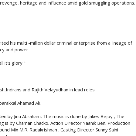
revenge, heritage and influence amid gold smuggling operations.
ted his multi -million dollar criminal enterprise from a lineage of
acy and power.
 it's glory "
sh,Indrans and Rajith Velayudhan in lead roles.
barakkal Ahamad Ali.
tten by Jinu Abraham, The music is done by Jakes Bejoy , The
ng is by Chaman Chacko. Action Director Yaanik Ben. Production
nd Mix M.R. Radakrishnan . Casting Director Sunny Saini