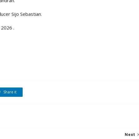
andran.
ucer Sijo Sebastian.
 2026 .
Share it
Next