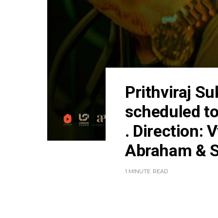
Prithviraj S
scheduled to
. Direction:
Abraham & S
1 MINUTE
READ