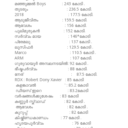
മഞ്ഞുമ്മൽ Boys : 243 കോടി .
തുടരും : 236.5 കോടി.
2018 : 177.5 കോടി.
ആടുജീവിതം : 159.5 കോടി.
ആവേശം : 156 കോടി.
പുലിമുരുകൻ : 152 കോടി.
സർവ്വം മായ : 146*കോടി
പ്രേമലു : 137 കോടി .
ലൂസിഫർ : 129.5 കോടി .
Marco : 110.5 കോടി .
ARM : 107 കോടി.
ഗുരുവായൂർ അമ്പലനടയിൽ: 92 കോടി .
ഭീഷ്മപർവ്വം : 88 കോടി.
നേര് : 87.5 കോടി.
RDX : Robert Dony Xavier : 85 കോടി
കളങ്കാവൽ ' : 85.2 കോടി
ഡീയസ് ഇറെ : 83.2കോടി
വർഷങ്ങൾക്കുശേഷം : 83 കോടി
കണ്ണൂർ സ്ക്വാഡ് : 82 കോടി .
ആവേശം : 82 കോടി .
കുറുപ്പ് : 82 കോടി
കിഷ്കിണ്ഡകാണ്ഡം : 77 കോടി .
ഹൃദയപൂർവ്വം : 76 കോടി