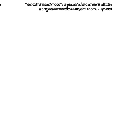
o
“റെയ്സ് ഓഫ് നാഗ”; രൂപേഷ് പീതാംബരൻ ചിത്രം
ഭാസ്കരഭരണത്തിലെ ആദ്യ ഗാനം പുറത്ത്!