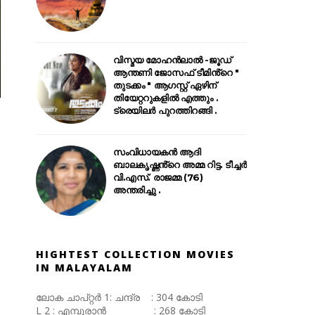
വിസ്മയ മോഹൻലാൽ -ജൂഡ്
ആന്തണി ജോസഫ് ടീമിൻ്റെ "
തുടക്കം " ആഗസ്റ്റ് ഏഴിന്
തിയേറ്ററുകളിൽ എത്തും .
ട്രെയിലർ പുറത്തിറങ്ങി .
സംവിധായകൻ ആദി
ബാലകൃഷ്ണൻ്റെ അമ്മ റിട്ട. ടീച്ചർ
വി.എസ്. രാജമ്മ (76)
അന്തരിച്ചു .
HIGHTEST COLLECTION MOVIES
IN MALAYALAM
ലോക ചാപ്റ്റർ 1: ചന്ദ്ര : 304 കോടി
L 2 : എമ്പുരാൻ : 268 കോടി