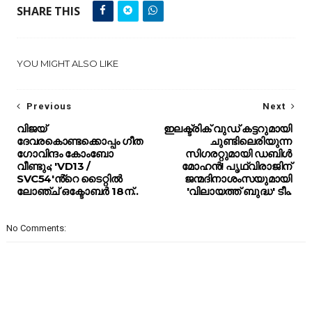
SHARE THIS
YOU MIGHT ALSO LIKE
Previous
Next
വിജയ്
ഇലക്ട്രിക് വുഡ് കട്ടറുമായി
ദേവരകൊണ്ടക്കൊപ്പം ഗീത
ചുണ്ടിലെരിയുന്ന
ഗോവിന്ദം കോംബോ
സിഗരറ്റുമായി ഡബിൾ
വീണ്ടും; 'VD13 /
മോഹൻ! പൃഥ്വിരാജിന്
SVC54'ൻ്റെ ടൈറ്റിൽ
ജന്മദിനാശംസയുമായി
ലോഞ്ച് ഒക്ടോബർ 18ന്..
'വിലായത്ത് ബുദ്ധ' ടീം.
No Comments: