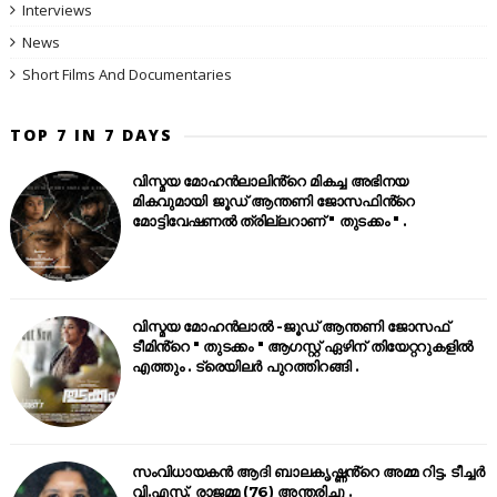
Interviews
News
Short Films And Documentaries
TOP 7 IN 7 DAYS
വിസ്മയ മോഹൻലാലിൻ്റെ മികച്ച അഭിനയ
മികവുമായി ജൂഡ് ആന്തണി ജോസഫിൻ്റെ
മോട്ടിവേഷണൽ ത്രില്ലറാണ് " തുടക്കം " .
വിസ്മയ മോഹൻലാൽ -ജൂഡ് ആന്തണി ജോസഫ്
ടീമിൻ്റെ " തുടക്കം " ആഗസ്റ്റ് ഏഴിന് തിയേറ്ററുകളിൽ
എത്തും . ട്രെയിലർ പുറത്തിറങ്ങി .
സംവിധായകൻ ആദി ബാലകൃഷ്ണൻ്റെ അമ്മ റിട്ട. ടീച്ചർ
വി.എസ്. രാജമ്മ (76) അന്തരിച്ചു .