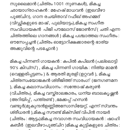
സുലൈമാൻ (ചിത്രം 1001 നുണകൾ), മികച്ച
ഛായാഗ്രാഹകൻ : മഹേഷ് മാധവൻ (ഇലവീഴാ
പൂഞ്ചിറ), ഗാന രചയിതാവ് റഫീഖ് അഹമ്മദ്
(വിഡ്ഢികളുടെ മാഷ് , പുലിയാട്ടം),മികച്ച സംഗീത
സംവിധായകൻ പിജി പൗലോസ് ജോൺസ് ( ചതി എന്ന
ചിത്രത്തിലെ ഗാനങ്ങൾ ) മികച്ച പശ്ചാത്തല സംഗീതം :
ഔസേപ്പച്ചൻ (ചിത്രം ഓട്ടോറിക്ഷക്കാരന്റെ ഭാര്യ
അക്കുവിന്റെ പടച്ചോൻ )
മികച്ച പിന്നണി ഗായകൻ : കപിൽ കപിലൻ (പല്ലൊട്ടി
90's കിഡ്സ് ) , മികച്ച പിന്നണി ഗായിക : നിത്യ മാമൻ
(വെള്ളരിപ്പട്ടണം ) & ആരതി മുരളി (ഉറ്റവർ ), മികച്ച
ചിത്രസംയോജകൻ ശ്രീജിത്ത് സാരംഗ് (ജനഗണമന
), മികച്ച കലാസംവിധാനം : സന്തോഷ് കരുൺ
(വിചിത്രം), മികച്ച വസ്ത്രാലങ്കാരം, ധന്യ ബാലകൃഷ്ണൻ
(അറിയിപ്പ് , പന്ത്രണ്ട് ) ,മേക്കപ്പ് :ഹസൻ
വണ്ടൂർ(മുകുന്ദൻഉണ്ണിഅസോസിയേറ്റ്, എന്ന് സ്വന്തം
ശ്രീധരൻ ),മികച്ച സൗണ്ട് മിക്സിങ് വിപിൻ നായർ
(ചിത്രം : ആട്ടം)മികച്ച നവാഗത സംവിധായകൻ : ഷാഹി
കബീർ (ഇലവീഴാപൂഞ്ചിറ )മികച്ച കുട്ടികളുടെ ചിത്രം :