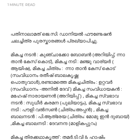
1 MINUTE
READ
പതിനാലാമത് ജെ.സി. ഡാനിയൽ ഫൗണ്ടേഷൻ
ചലച്ചിത്ര പുരസ്കാരങ്ങൾ പ്രഖ്യാപിച്ചു.
മികച്ച നടൻ : കുഞ്ചാക്കോ ബോബൻ (അറിയിപ്പ്, ന്നാ
താൻ കേസ് കൊട്), മികച്ച നടി : മഞ്ജു വാര്യർ (
ആയിഷ), മികച്ച ചിത്രം : ന്നാ താൻ കേസ് കൊട്
(സംവിധാനം രതീഷ് ബാലകൃഷ്ണ
പൊതുവാൾ),രണ്ടാമത്തെ മികച്ചചിത്രം : ഉറ്റവർ
(സംവിധാനം -അനിൽ ദേവ് ) മികച്ച സംവിധായകൻ :
മഹേഷ് നാരായണൻ (അറിയിപ്പ് ) , മികച്ച സ്വഭാവ
നടൻ : സുധീർ കരമന (പുലിയാട്ടം), മികച്ച സ്വഭാവ
നടി : പൗളി വൽസൺ (ചിത്രം:അപ്പൻ) , മികച്ച
ബാലനടൻ : പി.ആത്രേയ (ചിത്രം: മോമു ഇൻ ദുബായ്)
,മികച്ച ബാലനടി : ദേവനന്ദ (മാളികപ്പുറം)
മികച്ച തിരക്കഥാകൃത്ത് : തമർ.ടി.വി & ഹാഷിം