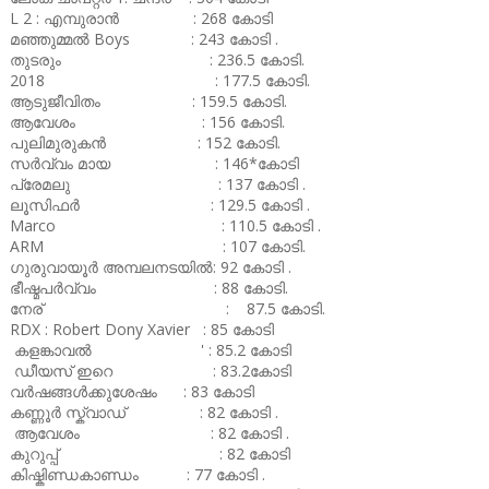
L 2 : എമ്പുരാൻ : 268 കോടി
മഞ്ഞുമ്മൽ Boys : 243 കോടി .
തുടരും : 236.5 കോടി.
2018 : 177.5 കോടി.
ആടുജീവിതം : 159.5 കോടി.
ആവേശം : 156 കോടി.
പുലിമുരുകൻ : 152 കോടി.
സർവ്വം മായ : 146*കോടി
പ്രേമലു : 137 കോടി .
ലൂസിഫർ : 129.5 കോടി .
Marco : 110.5 കോടി .
ARM : 107 കോടി.
ഗുരുവായൂർ അമ്പലനടയിൽ: 92 കോടി .
ഭീഷ്മപർവ്വം : 88 കോടി.
നേര് : 87.5 കോടി.
RDX : Robert Dony Xavier : 85 കോടി
കളങ്കാവൽ ' : 85.2 കോടി
ഡീയസ് ഇറെ : 83.2കോടി
വർഷങ്ങൾക്കുശേഷം : 83 കോടി
കണ്ണൂർ സ്ക്വാഡ് : 82 കോടി .
ആവേശം : 82 കോടി .
കുറുപ്പ് : 82 കോടി
കിഷ്കിണ്ഡകാണ്ഡം : 77 കോടി .