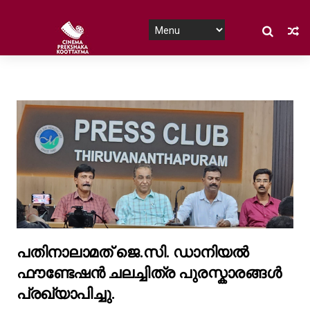
പതിനാലാമത് ജെ.സി. ഡാനിയൽ
ഫൗണ്ടേഷൻ ചലച്ചിത്ര പുരസ്കാരങ്ങൾ
പ്രഖ്യാപിച്ചു.