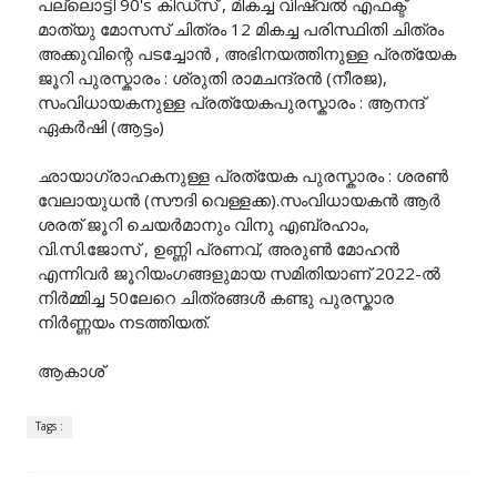
പല്ലൊട്ടി 90's കിഡ്സ് , മികച്ച വിഷ്വൽ എഫക്ട്
മാത്യു മോസസ് ചിത്രം 12 മികച്ച പരിസ്ഥിതി ചിത്രം
അക്കുവിന്റെ പടച്ചോൻ , അഭിനയത്തിനുള്ള പ്രത്യേക
ജൂറി പുരസ്കാരം : ശ്രുതി രാമചന്ദ്രൻ (നീരജ),
സംവിധായകനുള്ള പ്രത്യേകപുരസ്കാരം : ആനന്ദ്
ഏകർഷി (ആട്ടം)
ഛായാഗ്രാഹകനുള്ള പ്രത്യേക പുരസ്കാരം : ശരൺ
വേലായുധൻ (സൗദി വെള്ളക്ക).സംവിധായകൻ ആർ
ശരത് ജൂറി ചെയർമാനും വിനു എബ്രഹാം,
വി.സി.ജോസ് , ഉണ്ണി പ്രണവ്, അരുൺ മോഹൻ
എന്നിവർ ജൂറിയംഗങ്ങളുമായ സമിതിയാണ് 2022-ൽ
നിർമ്മിച്ച 50ലേറെ ചിത്രങ്ങൾ കണ്ടു പുരസ്കാര
നിർണ്ണയം നടത്തിയത്.
ആകാശ്
Tags :