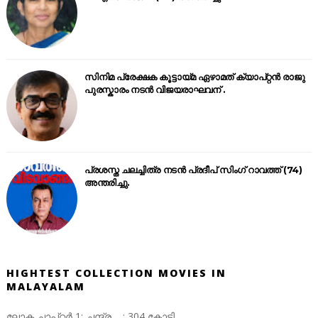
സിനിമ പ്രേക്ഷക കൂട്ടായ്മ ഏഴാമത് ക്യാപ്റ്റൻ രാജു
പുരസ്കാരം നടൻ വിജയരാഘവന് .
പ്രശസ്ത ചലച്ചിത്ര നടൻ പ്രദീപ് സിംഗ് റാവത്ത് (74)
അന്തരിച്ചു.
HIGHTEST COLLECTION MOVIES IN
MALAYALAM
ലോക ചാപ്റ്റർ 1: ചന്ദ്ര : 304 കോടി