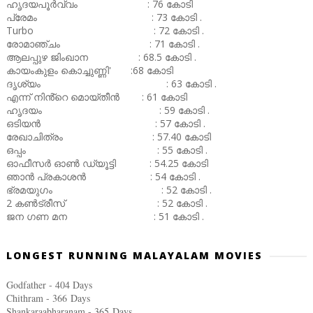
ഹൃദയപൂർവ്വം : 76 കോടി
പ്രേമം : 73 കോടി .
Turbo : 72 കോടി .
രോമാഞ്ചം : 71 കോടി .
ആലപ്പുഴ ജിംഖാന : 68.5 കോടി .
കായംകുളം കൊച്ചുണ്ണി' :68 കോടി
ദൃശ്യം : 63 കോടി .
എന്ന് നിൻ്റെ മൊയ്തീൻ : 61 കോടി
ഹൃദയം : 59 കോടി .
ഒടിയൻ : 57 കോടി .
രേഖാചിത്രം : 57.40 കോടി
ഒപ്പം : 55 കോടി .
ഓഫീസർ ഓൺ ഡ്യൂട്ടി : 54.25 കോടി
ഞാൻ പ്രകാശൻ : 54 കോടി .
ഭ്രമയുഗം : 52 കോടി .
2 കൺട്രീസ് : 52 കോടി .
ജന ഗണ മന : 51 കോടി .
LONGEST RUNNING MALAYALAM MOVIES
Godfather - 404 Days
Chithram - 366
Days
Shankaraabharanam - 365
Days