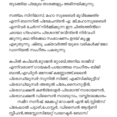
തുടങ്ങിയ പ്രമുഖ താരങ്ങളും അഭിനയിക്കുന്നു.
സത്യം സിനിമാസ്, മഹാ സുബൈർ മൂവീക്ഷേത്ര
എന്നി ബാനറിൽ പ്രേമചന്ദ്രൻ എ ജി,മഹാസുബൈർ
എന്നിവർ ചേർന്ന് നിർമ്മിക്കുന്ന ഈ ചിത്രത്തിൻ്റെ
ഛായാ ഗ്രഹണം പ്രശാന്ത് രവീന്ദ്രൻ നിർവഹി
ക്കുന്നു.കഥ തിരക്കഥ സംഭാഷണം ഉദയ് കൃഷ്ണ
എഴുതുന്നു. ഷിബു ചക്രവർത്തി യുടെ വരികൾക്ക് ജോ
ഡാനിയൽ സംഗീതം പകരുന്നു.
കപിൽ കപിലൻ,റ്റോജൻ റ്റോബി,അനില രാജീവ്
എന്നിവരാണ് ഗായകർ.പശ്ചാത്തല സംഗീതം-ബിജി
ബാൽ,എഡിറ്റർ-മനോജ് കണ്ണോത്ത്,ലൈൻ
പ്രൊഡ്യൂസർ സുനിൽ സിങ്ങ്, എക്സിക്യൂട്ടീവ്
പ്രൊഡ്യൂസർ-അതുൽ പ്രേം,സൈനുദ്ദീൻ,
പ്രൊഡക്ഷൻ കൺട്രോളർ-പ്രശാന്ത് നാരായണൻ,
പ്രൊഡക്ഷൻ ഡിസൈൻ സാബുറാം, വസ്ത്രാലങ്കാരം-
സമീറ സനീഷ്, മേക്കപ്പ്-റോഷൻ എൻ ജി,സ്റ്റിൽസ്
പ്രേംലാൽ പട്ടാഴി,പോസ്റ്റർ, ഡിസൈൻ ആന്റണി
സ്റ്റീഫൻ,അസ്സോസിയേറ്റ് ഡയറക്ടർ-ബോസ്