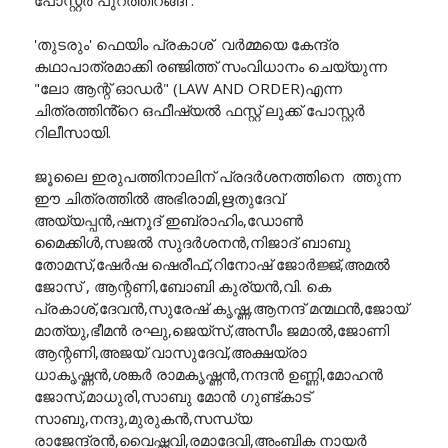
പോസ്റ്റർ പുറത്തിറങ്ങി .
'തുടരും' ഫെയിം പ്രകാശ് വർമ്മയെ കേന്ദ്ര
കഥാപാത്രമാക്കി രഞ്ജിത്ത് സംവിധാനം ചെയ്യുന്ന
"ലോ ആന്റ് ഓഡർ" (LAW AND ORDER)എന്ന
ചിത്രത്തിൻ്റെ ഒഫീഷ്യൽ ഫസ്റ്റ് ലുക്ക് പോസ്റ്റർ
റിലീസായി.
ജൂലൈ ഇരുപത്തിനാലിന് പ്രദർശനത്തിനെ ത്തുന്ന
ഈ ചിത്രത്തിൽ അഭിരാമി,ഋതുദേവ്
അയ്യപ്പൻ,ഷനൂദ് ഇബ്രാഹിം,ഡോൺ
മൈക്കിൾ,സജൽ സുദർശനൻ,നിജാദ് ബാബു
തോമസ്,ഷേർഷ ഷെരീഫ്,റിനോഷ് ജോർജ്ജ്,അമൽ
ജോസ് , ആന്റണി,ബോബി കുര്യൻ,വി. കെ
പ്രകാശ്,ദേവൻ,സുരേഷ് കൃഷ്ണ,ആനന്ദ് മന്മഥൻ,ജോയ്
മാത്യു,ഭീമൻ രഘു,ജെയ്സ്,അസീം ജമാൽ,ജോണി
ആന്റണി,അജയ് വാസുദേവ്,അക്ഷയ്രാ
ധാകൃഷ്ണൻ,ശങ്കർ രാമകൃഷ്ണൻ,നന്ദൻ ഉണ്ണി,മോഹൻ
ജോസ്,മാധുരി,സാബു മോൻ ഗുണ്ട്കാട്
സാബു,നന്ദു,മുരുകൻ,സന്ധ്യ
രാജേന്ദ്രൻ,വൈഷ്ണവി,രമാദേവി,അംബിക നായർ