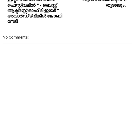
ഫെസ്റ്റിവലിൽ " - ബെസ്റ്റ്
തുടങ്ങും .
ആക്ട്രസ്സ് ഓഫ് ദി ഇയർ "
അവാർഡ് ട്വിങ്കിൾ ജോബി
നേടി.
No Comments: