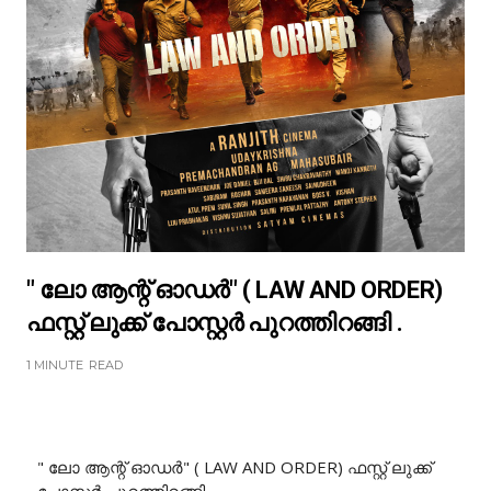
" ലോ ആന്റ് ഓഡർ" ( LAW AND ORDER)
ഫസ്റ്റ് ലുക്ക് പോസ്റ്റർ പുറത്തിറങ്ങി .
1 MINUTE
READ
" ലോ ആന്റ് ഓഡർ" ( LAW AND ORDER) ഫസ്റ്റ് ലുക്ക്