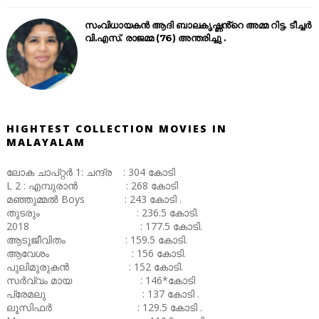
സംവിധായകൻ ആദി ബാലകൃഷ്ണൻ്റെ അമ്മ റിട്ട. ടീച്ചർ
വി.എസ്. രാജമ്മ (76) അന്തരിച്ചു .
HIGHTEST COLLECTION MOVIES IN
MALAYALAM
ലോക ചാപ്റ്റർ 1: ചന്ദ്ര : 304 കോടി
L 2 : എമ്പുരാൻ : 268 കോടി
മഞ്ഞുമ്മൽ Boys : 243 കോടി .
തുടരും : 236.5 കോടി.
2018 : 177.5 കോടി.
ആടുജീവിതം : 159.5 കോടി.
ആവേശം : 156 കോടി.
പുലിമുരുകൻ : 152 കോടി.
സർവ്വം മായ : 146*കോടി
പ്രേമലു : 137 കോടി .
ലൂസിഫർ : 129.5 കോടി .