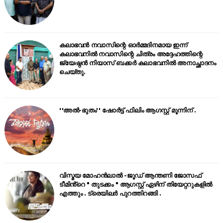
കലാഭവൻ നവാസിന്റെ ഓർമ്മദിനമായ ഇന്ന്
കലാഭവനിൽ നവാസിന്റെ ചിത്രം അദ്ദേഹത്തിന്റെ
ജ്യേഷ്ഠൻ നിയാസ് ബക്കർ കലാഭവനിൽ അനാച്ഛാദനം
ചെയ്തു.
''അൽ-ഭുതം'' ഷോർട്ട് ഫിലിം ആഗസ്റ്റ് മൂന്നിന് .
വിസ്മയ മോഹൻലാൽ -ജൂഡ് ആന്തണി ജോസഫ്
ടീമിൻ്റെ " തുടക്കം " ആഗസ്റ്റ് ഏഴിന് തിയേറ്ററുകളിൽ
എത്തും . ട്രെയിലർ പുറത്തിറങ്ങി .