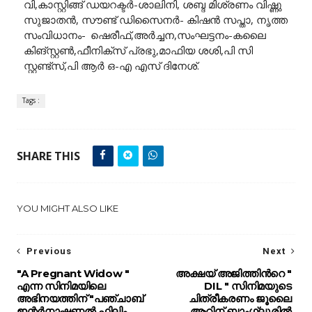
വി,കാസ്റ്റിങ്ങ് ഡയറക്ടർ-ശാലിനി, ശബ്ദ മിശ്രണം വിഷ്ണു
സുജാതൻ, സൗണ്ട് ഡിസൈനർ- കിഷൻ സപ്താ, നൃത്ത
സംവിധാനം-
ഷെരീഫ്,അർച്ചന,സംഘട്ടനം-കലൈ
കിങ്സ്റ്റൺ,ഫീനിക്സ് പ്രഭു,മാഫിയ ശശി,പി സി
സ്റ്റണ്ട്സ്,പി ആർ ഒ-എ എസ് ദിനേശ്.
Tags :
SHARE THIS
YOU MIGHT ALSO LIKE
Previous
Next
"A Pregnant Widow "
അക്ഷയ് അജിത്തിന്‍റെ "
എന്ന സിനിമയിലെ
DIL " സിനിമയുടെ
അഭിനയത്തിന് "പഞ്ചാബ്
ചിത്രീകരണം ജൂലൈ
ഇന്റർനാഷണൽ ഫിലിം
ആറിന് ബാംഗ്ലൂരില്‍