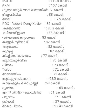
Marco : 110.5 കോടി .
ARM : 107 കോടി.
ഗുരുവായൂർ അമ്പലനടയിൽ: 92 കോടി .
ഭീഷ്മപർവ്വം : 88 കോടി.
നേര് : 87.5 കോടി.
RDX : Robert Dony Xavier : 85 കോടി
കളങ്കാവൽ ' : 85.2 കോടി
ഡീയസ് ഇറെ : 83.2കോടി
വർഷങ്ങൾക്കുശേഷം : 83 കോടി
കണ്ണൂർ സ്ക്വാഡ് : 82 കോടി .
ആവേശം : 82 കോടി .
കുറുപ്പ് : 82 കോടി
കിഷ്കിണ്ഡകാണ്ഡം : 77 കോടി .
ഹൃദയപൂർവ്വം : 76 കോടി
പ്രേമം : 73 കോടി .
Turbo : 72 കോടി .
രോമാഞ്ചം : 71 കോടി .
ആലപ്പുഴ ജിംഖാന : 68.5 കോടി .
കായംകുളം കൊച്ചുണ്ണി' :68 കോടി
ദൃശ്യം : 63 കോടി .
എന്ന് നിൻ്റെ മൊയ്തീൻ : 61 കോടി
ഹൃദയം : 59 കോടി .
ഒടിയൻ : 57 കോടി .
രേഖാചിത്രം : 57.40 കോടി