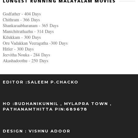
LONGEST RUNNING MALAYALAM MOVIES
Godfather - 404 Days
Chithram - 366
Days
Shankaraabharanam - 365
Days
Manichitrathazhu - 314
Days
Kilukkam - 300
Days
Oru Vadakkan Veeragatha -300
Days
Hitler - 300
Days
Jeevitha Nouka - 284
Days
Akashadoothu - 250
Days
EDITOR :SALEEM P.CHACKO
..
HO :BUDHANIKUNNIL , MYLAPRA TOWN ,
PATHANAMTHITTA PIN:689678
DESIGN : VISHNU ADOOR