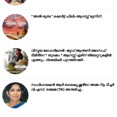
''അൽ-ഭുതം'' ഷോർട്ട് ഫിലിം ആഗസ്റ്റ് മൂന്നിന് .
വിസ്മയ മോഹൻലാൽ -ജൂഡ് ആന്തണി ജോസഫ്
ടീമിൻ്റെ " തുടക്കം " ആഗസ്റ്റ് ഏഴിന് തിയേറ്ററുകളിൽ
എത്തും . ട്രെയിലർ പുറത്തിറങ്ങി .
സംവിധായകൻ ആദി ബാലകൃഷ്ണൻ്റെ അമ്മ റിട്ട. ടീച്ചർ
വി.എസ്. രാജമ്മ (76) അന്തരിച്ചു .