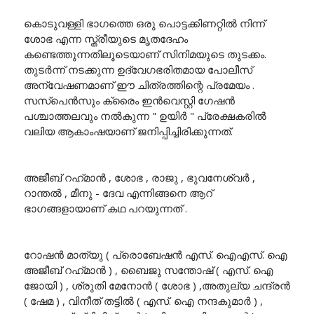
കൊടുവള്ളി ഭാഗത്തെ ഒരു പൊട്ടക്കിണറ്റിൽ നിന്ന്
ശോഭ എന്ന സ്ത്രീയുടെ മൃതദേഹം
കണ്ടെത്തുന്നതിലൂടെയാണ് സിനിമയുടെ തുടക്കം.
തുടർന്ന് നടക്കുന്ന ഉദ്വേഗഭരിതമായ പോലീസ്
അന്വേഷണമാണ് ഈ ചിത്രത്തിന്റെ പ്രമേയം .
സസ്പെൻസും ക്രൈം ഇൻവെസ്റ്റി ഗേഷൻ
പശ്ചാത്തലവും നൽകുന്ന " ഉയിർ " പ്രേക്ഷകരിൽ
വലിയ ആകാംഷയാണ് ജനിപ്പിച്ചിരിക്കുന്നത്.
അജീബ് റഹ്‌മാൻ , ശോഭ , രാജു , ഭുവനേശ്വർ ,
റാന്തൽ , മീനു - ദേവ എന്നിങ്ങനെ ആറ്
ഭാഗങ്ങളായാണ് കഥ പറയുന്നത് .
റോഷൻ മാത്യു ( പ്രൊബേഷൻ എസ്. ഐഎസ്. ഐ
അജീബ് റഹ്‌മാൻ ) , ബൈജു സന്തോഷ് ( എസ്. ഐ
ജോയി ) , ശ്രുതി മേനോൻ ( ശോഭ ) ,അതുല്യ ചന്ദ്രൻ
( ഷേമ ) , വിനീത് തട്ടിൽ ( എസ്. ഐ നന്ദകുമാർ ) ,