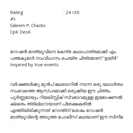
Rating : 24 /30.
✍️
Saleem P. Chacko.
CpK DesK
റോഷൻ മാത്യൂവിനെ കേന്ദ്ര കഥാപാത്രമാക്കി എം.
പത്മകുമാർ സംവിധാനം ചെയ്ത ചിത്രമാണ് "ഉയിർ"
Inspired by true events.
വർഷങ്ങൾക്കു മുൻപ് മലബാറിൽ നടന്ന ഒരു യഥാർത്ഥ
സംഭവത്തെ ആസ്പദമാക്കി ഒരുക്കിയ ഈ ചിത്രം
പൂർണ്ണമായും റിയലിസ്റ്റിക് സ്വഭാവമുള്ള ഇമോഷണൽ
ക്രൈം ത്രില്ലറായാണ് പ്രേക്ഷകരിൽ
എത്തിയിരിക്കുന്നത് .റോന്തിന് ശേഷം റോഷൻ
മാത്യൂവിന്റെ അടുത്ത പോലീസ് കഥയാണ് ഈ സിനിമ
.