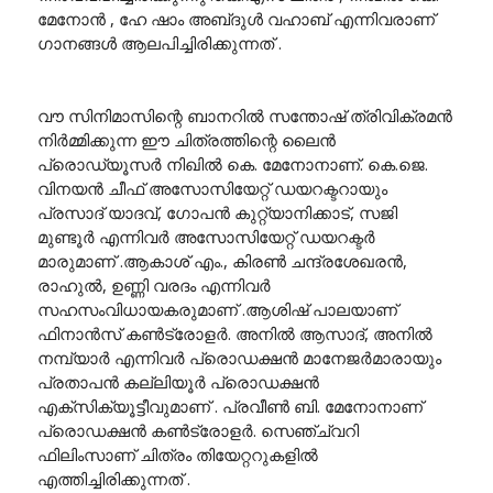
മേനോൻ , ഹേ ഷാം അബ്‌ദുൾ വഹാബ് എന്നിവരാണ്
ഗാനങ്ങൾ ആലപിച്ചിരിക്കുന്നത് .
വൗ സിനിമാസിന്റെ ബാനറിൽ സന്തോഷ് ത്രിവിക്രമൻ
നിർമ്മിക്കുന്ന ഈ ചിത്രത്തിന്റെ ലൈൻ
പ്രൊഡ്യൂസർ നിഖിൽ കെ. മേനോനാണ്. കെ.ജെ.
വിനയൻ ചീഫ് അസോസിയേറ്റ് ഡയറക്ടറായും
പ്രസാദ് യാദവ്, ഗോപൻ കുറ്റ്യാനിക്കാട്, സജി
മുണ്ടൂർ എന്നിവർ അസോസിയേറ്റ് ഡയറക്ടർ
മാരുമാണ് .ആകാശ് എം., കിരൺ ചന്ദ്രശേഖരൻ,
രാഹുൽ, ഉണ്ണി വരദം എന്നിവർ
സഹസംവിധായകരുമാണ് .ആശിഷ് പാലയാണ്
ഫിനാൻസ് കൺട്രോളർ. അനിൽ ആസാദ്, അനിൽ
നമ്പ്യാർ എന്നിവർ പ്രൊഡക്ഷൻ മാനേജർമാരായും
പ്രതാപൻ കല്ലിയൂർ പ്രൊഡക്ഷൻ
എക്സിക്യൂട്ടീവുമാണ് . പ്രവീൺ ബി. മേനോനാണ്
പ്രൊഡക്ഷൻ കൺട്രോളർ. സെഞ്ച്വറി
ഫിലിംസാണ് ചിത്രം തിയേറ്ററുകളിൽ
എത്തിച്ചിരിക്കുന്നത് .