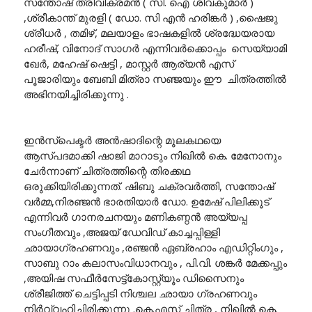
സന്തോഷ് ത്രിവിക്രമൻ ( സി. ഐ ശിവകുമാർ )
,ശ്രീകാന്ത് മുരളി ( ഡോ. സി എൻ ഹരിങ്കർ ) ,ഷൈജു
ശ്രീധർ , തമിഴ്, മലയാളം ഭാഷകളിൽ ശ്രദ്ധേയരായ
ഹരീഷ്, വിനോദ് സാഗർ എന്നിവർക്കൊപ്പം സെയ്യാമി
ഖേർ, മഹേഷ് ഷെട്ടി , മാസ്റ്റർ ആര്യൻ എസ്
പൂജാരിയും ബേബി മിത്രാ സഞ്ജയും ഈ ചിത്രത്തിൽ
അഭിനയിച്ചിരിക്കുന്നു .
ഇൻസ്പെക്ടർ അൻഷാദിന്റെ മൂലകഥയെ
ആസ്പദമാക്കി ഷാജി മാറാടും നിഖിൽ കെ. മേനോനും
ചേർന്നാണ് ചിത്രത്തിന്റെ തിരക്കഥ
ഒരുക്കിയിരിക്കുന്നത്. ഷിബു ചക്രവർത്തി, സന്തോഷ്
വർമ്മ,നിരഞ്ജൻ ഭാരതിയാർ ഡോ. ഉമേഷ് പിലിക്കൂട്
എന്നിവർ ഗാനരചനയും മണികണ്ഠൻ അയ്യപ്പ
സംഗീതവും ,അജയ് ഡേവിഡ് കാച്ചപ്പിള്ളി
ഛായാഗ്രഹണവും ,രഞ്ജൻ ഏബ്രഹാം എഡിറ്റിംഗും ,
സാബു റാം കലാസംവിധാനവും , പി.വി. ശങ്കർ മേക്കപ്പും
,അയിഷ സഫീർസേട്ട്കോസ്റ്റ്യൂം ഡിസൈനും
ശ്രീജിത്ത് ചെട്ടിപ്പടി നിശ്ചല ഛായാ ഗ്രഹണവും
നിർവ്വഹിച്ചിരിക്കുന്നു .കെ.എസ് ചിത്ര , നിഖിൽ കെ.