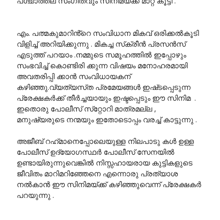
പശ്ചാത്തല സംഗീതവും സിനിമയ്ക്ക് മാറ്റ് കൂട്ടി .
എം. പത്മകുമാറിൻ്റെ സംവിധാന മികവ് ഒരിക്കൽകൂടി
വിളിച്ച് അറിയിക്കുന്നു . മികച്ച സ്‌ക്രീൻ പ്രസൻസ്
എടുത്ത് പറയാം .നമ്മുടെ സമൂഹത്തിൽ ഇപ്പോഴും
സംഭവിച്ച് കൊണ്ടിരി ക്കുന്ന വിഷയം മനോഹരമായി
അവതരിപ്പി ക്കാൻ സംവിധായകന്
കഴിഞ്ഞു.വ്യത്യസ്‌ത പ്രമേയങ്ങൾ ഇഷ്‌ടപ്പെടുന്ന
പ്രേക്ഷകർക്ക് തീർച്ചയായും ഇഷ്ടപ്പെടും ഈ സിനിമ .
ഇതൊരു പോലീസ് സ്‌റ്റോറി മാത്രമല്ല ,
മനുഷ്യരുടെ നന്മയും ഇതോടൊപ്പം വരച്ച് കാട്ടുന്നു .
അജീബ് റഹ്‌മാനെപ്പോലെയുള്ള നിലപാടു കൾ ഉള്ള
പോലീസ് ഉദ്യോഗസ്ഥർ പോലീസ് സേനയിൽ
ഉണ്ടായിരുന്നുവെങ്കിൽ നിസ്സഹായരായ കുട്ടികളുടെ
ജീവിതം മാറിമറിഞ്ഞേനെ എന്നൊരു പ്രത്യാശ
നൽകാൻ ഈ സിനിമയ്ക്ക് കഴിഞ്ഞുവെന്ന് പ്രേക്ഷകർ
പറയുന്നു .