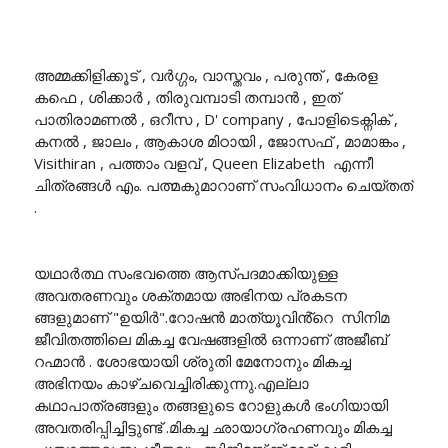
അമ്മക്കിളിക്കൂട് , വർഗ്ഗം, വാസ്തവം , പരുന്ത് , കേരള
കഫെ , ശിക്കാർ , തിരുവമ്പാടി തമ്പാൻ , ഇത്
പാതിരാമണൽ , ഒറീസ , D' company , പോളിടെക്നിക് ,
കനൽ , ജാലം , ആകാശ മിഠായി , ജോസഫ് , മാമാങ്കം ,
Visithiran , പത്താം വളവ് , Queen Elizabeth എന്നീ
ചിത്രങ്ങൾ എം. പത്മകുമാറാണ് സംവിധാനം ചെയ്തത്
.
യഥാർത്ഥ സംഭവത്തെ ആസ്പദമാക്കിയുള്ള
അവതരണവും ശക്തമായ അഭിനയ പ്രകടന
ങ്ങളുമാണ് "ഉയിർ".റോഷൻ മാത്യൂവിൻ്റെ സിനിമ
ജീവിതത്തിലെ മികച്ച വേഷങ്ങളിൽ ഒന്നാണ് അജീബ്
റഹ്മാൻ . ശോഭയായി ശ്രുതി മേനോനും മികച്ച
അഭിനയം കാഴ്ചവെച്ചിരിക്കുന്നു.എല്ലാ
കഥാപാത്രങ്ങളും തങ്ങളുടെ റോളുകൾ ഭംഗിയായി
അവതരിപ്പിച്ചിട്ടുണ്ട് .മികച്ച ഛായാഗ്രഹണവും മികച്ച