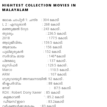
HIGHTEST COLLECTION MOVIES IN
MALAYALAM
ലോക ചാപ്റ്റർ 1: ചന്ദ്ര : 304 കോടി
L 2 : എമ്പുരാൻ : 268 കോടി
മഞ്ഞുമ്മൽ Boys : 243 കോടി .
തുടരും : 236.5 കോടി.
2018 : 177.5 കോടി.
ആടുജീവിതം : 159.5 കോടി.
ആവേശം : 156 കോടി.
പുലിമുരുകൻ : 152 കോടി.
സർവ്വം മായ : 146*കോടി
പ്രേമലു : 137 കോടി .
ലൂസിഫർ : 129.5 കോടി .
Marco : 110.5 കോടി .
ARM : 107 കോടി.
ഗുരുവായൂർ അമ്പലനടയിൽ: 92 കോടി .
ഭീഷ്മപർവ്വം : 88 കോടി.
നേര് : 87.5 കോടി.
RDX : Robert Dony Xavier : 85 കോടി
കളങ്കാവൽ ' : 85.2 കോടി
ഡീയസ് ഇറെ : 83.2കോടി
വർഷങ്ങൾക്കുശേഷം : 83 കോടി