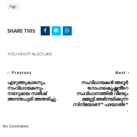
Tags :
SHARE THIS
YOU MIGHT ALSO LIKE
Previous
Next
എഴുത്തുകാരനും,
സംവിധായകൻ അടൂർ
സംവിധായകനും
ഗോപാലകൃഷ്ണൻ്റെ
നടനുമായ സതീഷ്
സംവിധാനത്തിൽ വീണ്ടും
അനന്തപുരി അന്തരിച്ചു .
മമ്മൂട്ടി അഭിനയിക്കുന്ന
സിനിമയാണ് " പദയാത്ര "
.
No Comments: