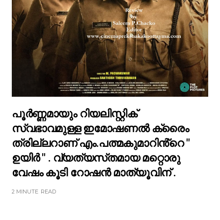
പൂർണ്ണമായും റിയലിസ്റ്റിക്
സ്വഭാവമുള്ള ഇമോഷണൽ ക്രൈം
ത്രില്ലറാണ് എം.പത്മകുമാറിൻ്റെ "
ഉയിർ " . വ്യത്യസ്‌തമായ മറ്റൊരു
വേഷം കൂടി റോഷൻ മാത്യൂവിന് .
2 MINUTE
READ