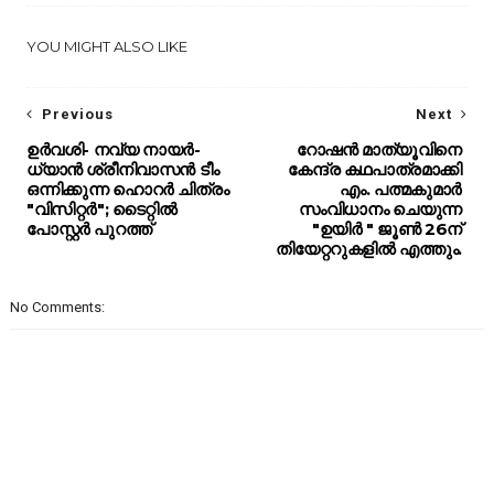
YOU MIGHT ALSO LIKE
Previous
Next
ഉർവശി- നവ്യ നായർ-
റോഷൻ മാത്യൂവിനെ
ധ്യാൻ ശ്രീനിവാസൻ ടീം
കേന്ദ്ര കഥപാത്രമാക്കി
ഒന്നിക്കുന്ന ഹൊറർ ചിത്രം
എം. പത്മകുമാർ
"വിസിറ്റർ"; ടൈറ്റിൽ
സംവിധാനം ചെയുന്ന
പോസ്റ്റർ പുറത്ത്
"ഉയിർ " ജൂൺ 26ന്
തിയേറ്ററുകളിൽ എത്തും.
No Comments: