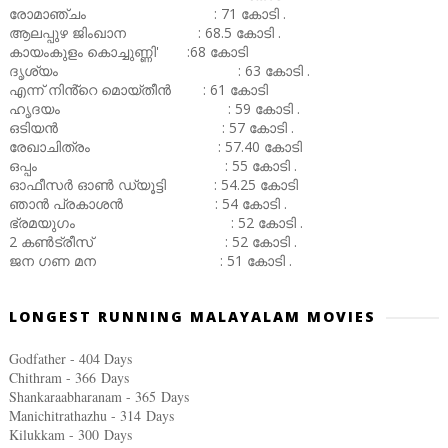
രോമാഞ്ചം : 71 കോടി .
ആലപ്പുഴ ജിംഖാന : 68.5 കോടി .
കായംകുളം കൊച്ചുണ്ണി' :68 കോടി
ദൃശ്യം : 63 കോടി .
എന്ന് നിൻ്റെ മൊയ്തീൻ : 61 കോടി
ഹൃദയം : 59 കോടി .
ഒടിയൻ : 57 കോടി .
രേഖാചിത്രം : 57.40 കോടി
ഒപ്പം : 55 കോടി .
ഓഫീസർ ഓൺ ഡ്യൂട്ടി : 54.25 കോടി
ഞാൻ പ്രകാശൻ : 54 കോടി .
ഭ്രമയുഗം : 52 കോടി .
2 കൺട്രീസ് : 52 കോടി .
ജന ഗണ മന : 51 കോടി .
LONGEST RUNNING MALAYALAM MOVIES
Godfather - 404 Days
Chithram - 366
Days
Shankaraabharanam - 365
Days
Manichitrathazhu - 314
Days
Kilukkam - 300
Days