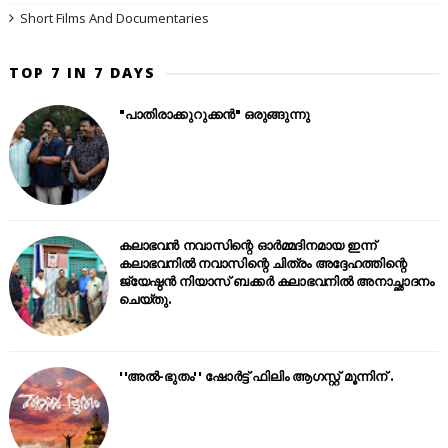
Short Films And Documentaries
TOP 7 IN 7 DAYS
"പാതിരാക്കുറുക്കൻ" ഒരുങ്ങുന്നു
കലാഭവൻ നവാസിന്റെ ഓർമ്മദിനമായ ഇന്ന്
കലാഭവനിൽ നവാസിന്റെ ചിത്രം അദ്ദേഹത്തിന്റെ
ജ്യേഷ്ഠൻ നിയാസ് ബക്കർ കലാഭവനിൽ അനാച്ഛാദനം
ചെയ്തു.
''അൽ-ഭുതം'' ഷോർട്ട് ഫിലിം ആഗസ്റ്റ് മൂന്നിന് .