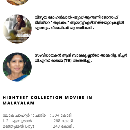
വിസ്മയ മോഹൻലാൽ -ജൂഡ് ആന്തണി ജോസഫ്
ടീമിൻ്റെ " തുടക്കം " ആഗസ്റ്റ് ഏഴിന് തിയേറ്ററുകളിൽ
എത്തും . ട്രെയിലർ പുറത്തിറങ്ങി .
സംവിധായകൻ ആദി ബാലകൃഷ്ണൻ്റെ അമ്മ റിട്ട. ടീച്ചർ
വി.എസ്. രാജമ്മ (76) അന്തരിച്ചു .
HIGHTEST COLLECTION MOVIES IN
MALAYALAM
ലോക ചാപ്റ്റർ 1: ചന്ദ്ര : 304 കോടി
L 2 : എമ്പുരാൻ : 268 കോടി
മഞ്ഞുമ്മൽ Boys : 243 കോടി .