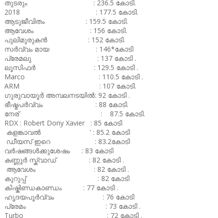
തുടരും : 236.5 കോടി.
2018 : 177.5 കോടി.
ആടുജീവിതം : 159.5 കോടി.
ആവേശം : 156 കോടി.
പുലിമുരുകൻ : 152 കോടി.
സർവ്വം മായ : 146*കോടി
പ്രേമലു : 137 കോടി .
ലൂസിഫർ : 129.5 കോടി .
Marco : 110.5 കോടി .
ARM : 107 കോടി.
ഗുരുവായൂർ അമ്പലനടയിൽ: 92 കോടി .
ഭീഷ്മപർവ്വം : 88 കോടി.
നേര് : 87.5 കോടി.
RDX : Robert Dony Xavier : 85 കോടി
കളങ്കാവൽ ' : 85.2 കോടി
ഡീയസ് ഇറെ : 83.2കോടി
വർഷങ്ങൾക്കുശേഷം : 83 കോടി
കണ്ണൂർ സ്ക്വാഡ് : 82 കോടി .
ആവേശം : 82 കോടി .
കുറുപ്പ് : 82 കോടി
കിഷ്കിണ്ഡകാണ്ഡം : 77 കോടി .
ഹൃദയപൂർവ്വം : 76 കോടി
പ്രേമം : 73 കോടി .
Turbo : 72 കോടി .