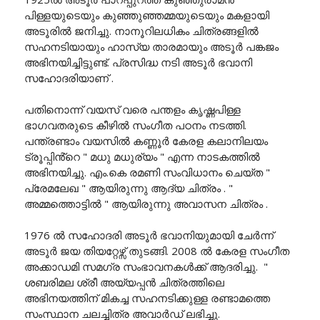
പിള്ളയുടെയും കുഞ്ഞുഞ്ഞമ്മയുടെയും മകളായി
അടൂരിൽ ജനിച്ചു. നാനൂറിലധികം ചിത്രങ്ങളിൽ
സഹനടിയായും ഹാസ്യ താരമായും അടൂർ പങ്കജം
അഭിനയിച്ചിട്ടുണ്ട്. പ്രസിദ്ധ നടി അടൂർ ഭവാനി
സഹോദരിയാണ് .
പതിനൊന്ന് വയസ് വരെ പന്തളം കൃഷ്ണപിള്ള
ഭാഗവതരുടെ കീഴിൽ സംഗീത പഠനം നടത്തി.
പന്ത്രണ്ടാം വയസിൽ കണ്ണൂർ കേരള കലാനിലയം
ട്രൂപ്പിൻ്റെ " മധു മധുര്യം " എന്ന നാടകത്തിൽ
അഭിനയിച്ചു. എം.കെ രമണി സംവിധാനം ചെയ്ത "
പ്രേമലേഖ " ആയിരുന്നു ആദ്യ ചിത്രം . "
അമ്മത്തൊട്ടിൽ " ആയിരുന്നു അവാസന ചിത്രം .
1976 ൽ സഹോദരി അടൂർ ഭവാനിയുമായി ചേർന്ന്
അടൂർ ജയ തിയറ്റേഴ്സ് തുടങ്ങി. 2008 ൽ കേരള സംഗീത
അക്കാഡമി സമഗ്ര സംഭാവനകൾക്ക് ആദരിച്ചു. "
ശബരിമല ശ്രീ അയ്യപ്പൻ ചിത്രത്തിലെ
അഭിനയത്തിന് മികച്ച സഹനടിക്കുള്ള രണ്ടാമത്തെ
സംസ്ഥാന ചലച്ചിത്ര അവാർഡ് ലഭിച്ചു.