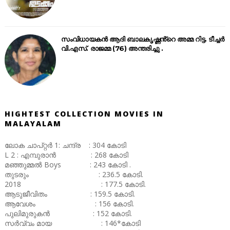
സംവിധായകൻ ആദി ബാലകൃഷ്ണൻ്റെ അമ്മ റിട്ട. ടീച്ചർ
വി.എസ്. രാജമ്മ (76) അന്തരിച്ചു .
HIGHTEST COLLECTION MOVIES IN
MALAYALAM
ലോക ചാപ്റ്റർ 1: ചന്ദ്ര : 304 കോടി
L 2 : എമ്പുരാൻ : 268 കോടി
മഞ്ഞുമ്മൽ Boys : 243 കോടി .
തുടരും : 236.5 കോടി.
2018 : 177.5 കോടി.
ആടുജീവിതം : 159.5 കോടി.
ആവേശം : 156 കോടി.
പുലിമുരുകൻ : 152 കോടി.
സർവ്വം മായ : 146*കോടി