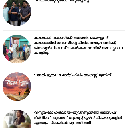
കലാഭവൻ നവാസിന്റെ ഓർമ്മദിനമായ ഇന്ന്
കലാഭവനിൽ നവാസിന്റെ ചിത്രം അദ്ദേഹത്തിന്റെ
ജ്യേഷ്ഠൻ നിയാസ് ബക്കർ കലാഭവനിൽ അനാച്ഛാദനം
ചെയ്തു.
''അൽ-ഭുതം'' ഷോർട്ട് ഫിലിം ആഗസ്റ്റ് മൂന്നിന് .
വിസ്മയ മോഹൻലാൽ -ജൂഡ് ആന്തണി ജോസഫ്
ടീമിൻ്റെ " തുടക്കം " ആഗസ്റ്റ് ഏഴിന് തിയേറ്ററുകളിൽ
എത്തും . ട്രെയിലർ പുറത്തിറങ്ങി .