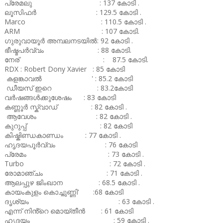
പ്രേമലു : 137 കോടി .
ലൂസിഫർ : 129.5 കോടി .
Marco : 110.5 കോടി .
ARM : 107 കോടി.
ഗുരുവായൂർ അമ്പലനടയിൽ: 92 കോടി .
ഭീഷ്മപർവ്വം : 88 കോടി.
നേര് : 87.5 കോടി.
RDX : Robert Dony Xavier : 85 കോടി
കളങ്കാവൽ ' : 85.2 കോടി
ഡീയസ് ഇറെ : 83.2കോടി
വർഷങ്ങൾക്കുശേഷം : 83 കോടി
കണ്ണൂർ സ്ക്വാഡ് : 82 കോടി .
ആവേശം : 82 കോടി .
കുറുപ്പ് : 82 കോടി
കിഷ്കിണ്ഡകാണ്ഡം : 77 കോടി .
ഹൃദയപൂർവ്വം : 76 കോടി
പ്രേമം : 73 കോടി .
Turbo : 72 കോടി .
രോമാഞ്ചം : 71 കോടി .
ആലപ്പുഴ ജിംഖാന : 68.5 കോടി .
കായംകുളം കൊച്ചുണ്ണി' :68 കോടി
ദൃശ്യം : 63 കോടി .
എന്ന് നിൻ്റെ മൊയ്തീൻ : 61 കോടി
ഹൃദയം : 59 കോടി .