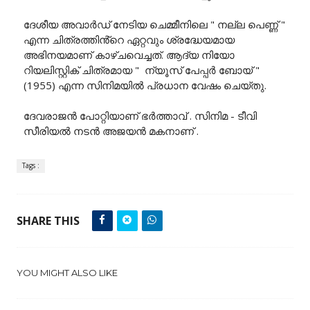
ദേശീയ അവാർഡ് നേടിയ ചെമ്മീനിലെ " നല്ല പെണ്ണ് "
എന്ന ചിത്രത്തിൻ്റെ ഏറ്റവും ശ്രദ്ധേയമായ
അഭിനയമാണ് കാഴ്ചവെച്ചത്. ആദ്യ നിയോ
റിയലിസ്റ്റിക് ചിത്രമായ " ന്യൂസ് പേപ്പർ ബോയ് "
(1955) എന്ന സിനിമയിൽ പ്രധാന വേഷം ചെയ്തു.
ദേവരാജൻ പോറ്റിയാണ് ഭർത്താവ് . സിനിമ - ടീവി
സീരിയൽ നടൻ അജയൻ മകനാണ് .
Tags :
SHARE THIS
YOU MIGHT ALSO LIKE