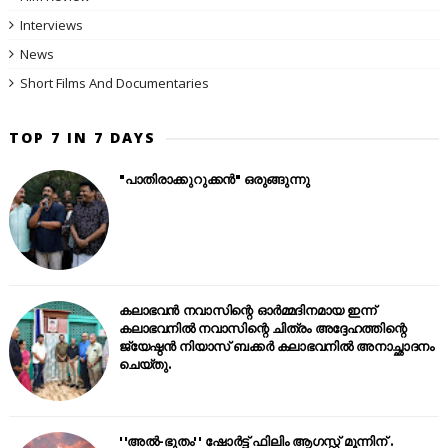
Interviews
News
Short Films And Documentaries
TOP 7 IN 7 DAYS
"പാതിരാക്കുറുക്കൻ" ഒരുങ്ങുന്നു
കലാഭവൻ നവാസിന്റെ ഓർമ്മദിനമായ ഇന്ന്
കലാഭവനിൽ നവാസിന്റെ ചിത്രം അദ്ദേഹത്തിന്റെ
ജ്യേഷ്ഠൻ നിയാസ് ബക്കർ കലാഭവനിൽ അനാച്ഛാദനം
ചെയ്തു.
''അൽ-ഭുതം'' ഷോർട്ട് ഫിലിം ആഗസ്റ്റ് മൂന്നിന് .