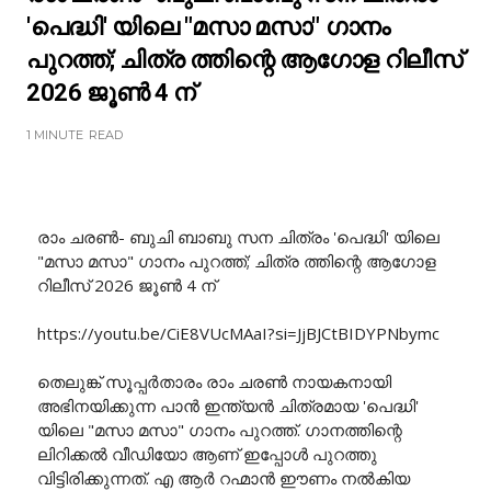
'പെദ്ധി' യിലെ "മസാ മസാ" ഗാനം
പുറത്ത്; ചിത്ര ത്തിന്റെ ആഗോള റിലീസ്
2026 ജൂൺ 4 ന്
1 MINUTE
READ
രാം ചരൺ- ബുചി ബാബു സന ചിത്രം 'പെദ്ധി' യിലെ
"മസാ മസാ" ഗാനം പുറത്ത്; ചിത്ര ത്തിന്റെ ആഗോള
റിലീസ് 2026 ജൂൺ 4 ന്
https://youtu.be/CiE8VUcMAaI?si=JjBJCtBIDYPNbymc
തെലുങ്ക് സൂപ്പർതാരം രാം ചരൺ നായകനായി
അഭിനയിക്കുന്ന പാൻ ഇന്ത്യൻ ചിത്രമായ 'പെദ്ധി'
യിലെ "മസാ മസാ" ഗാനം പുറത്ത്. ഗാനത്തിന്റെ
ലിറിക്കൽ വീഡിയോ ആണ് ഇപ്പോൾ പുറത്തു
വിട്ടിരിക്കുന്നത്. എ ആർ റഹ്മാൻ ഈണം നൽകിയ