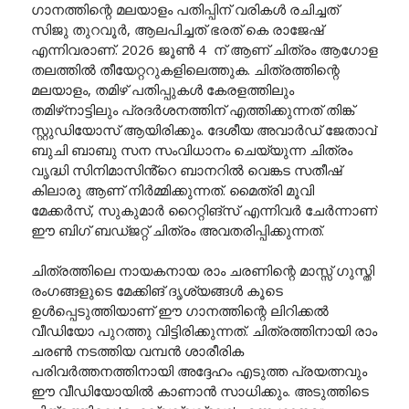
ഗാനത്തിന്റെ മലയാളം പതിപ്പിന് വരികൾ രചിച്ചത്
സിജു തുറവൂർ, ആലപിച്ചത് ഭരത് കെ രാജേഷ്
എന്നിവരാണ്. 2026 ജൂൺ 4 ന് ആണ് ചിത്രം ആഗോള
തലത്തിൽ തീയേറ്ററുകളിലെത്തുക. ചിത്രത്തിന്റെ
മലയാളം, തമിഴ് പതിപ്പുകൾ കേരളത്തിലും
തമിഴ്‌നാട്ടിലും പ്രദർശനത്തിന് എത്തിക്കുന്നത് തിങ്ക്
സ്റ്റുഡിയോസ് ആയിരിക്കും. ദേശീയ അവാർഡ് ജേതാവ്
ബുചി ബാബു സന സംവിധാനം ചെയ്യുന്ന ചിത്രം
വൃദ്ധി സിനിമാസിൻ്റെ ബാനറിൽ വെങ്കട സതീഷ്
കിലാരു ആണ് നിർമ്മിക്കുന്നത്. മൈത്രി മൂവി
മേക്കർസ്, സുകുമാർ റൈറ്റിങ്സ് എന്നിവർ ചേർന്നാണ്
ഈ ബിഗ് ബഡ്ജറ്റ് ചിത്രം അവതരിപ്പിക്കുന്നത്.
ചിത്രത്തിലെ നായകനായ രാം ചരണിന്റെ മാസ്സ് ഗുസ്തി
രംഗങ്ങളുടെ മേക്കിങ് ദൃശ്യങ്ങൾ കൂടെ
ഉൾപ്പെടുത്തിയാണ് ഈ ഗാനത്തിന്റെ ലിറിക്കൽ
വീഡിയോ പുറത്തു വിട്ടിരിക്കുന്നത്. ചിത്രത്തിനായി രാം
ചരൺ നടത്തിയ വമ്പൻ ശാരീരിക
പരിവർത്തനത്തിനായി അദ്ദേഹം എടുത്ത പ്രയത്നവും
ഈ വീഡിയോയിൽ കാണാൻ സാധിക്കും. അടുത്തിടെ