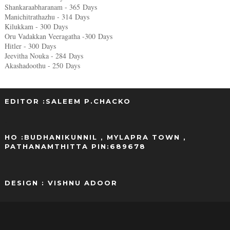
Shankaraabharanam - 365
Days
Manichitrathazhu - 314
Days
Kilukkam - 300
Days
Oru Vadakkan Veeragatha -300
Days
Hitler - 300
Days
Jeevitha Nouka - 284
Days
Akashadoothu - 250
Days
EDITOR :SALEEM P.CHACKO
..
HO :BUDHANIKUNNIL , MYLAPRA TOWN ,
PATHANAMTHITTA PIN:689678
DESIGN : VISHNU ADOOR