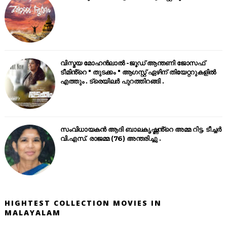
വിസ്മയ മോഹൻലാൽ -ജൂഡ് ആന്തണി ജോസഫ്
ടീമിൻ്റെ " തുടക്കം " ആഗസ്റ്റ് ഏഴിന് തിയേറ്ററുകളിൽ
എത്തും . ട്രെയിലർ പുറത്തിറങ്ങി .
സംവിധായകൻ ആദി ബാലകൃഷ്ണൻ്റെ അമ്മ റിട്ട. ടീച്ചർ
വി.എസ്. രാജമ്മ (76) അന്തരിച്ചു .
HIGHTEST COLLECTION MOVIES IN
MALAYALAM