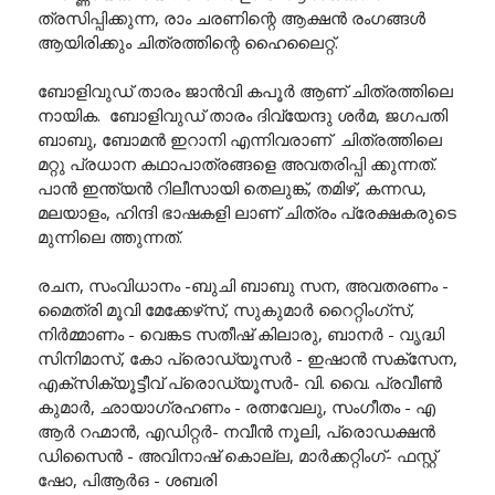
ത്രസിപ്പിക്കുന്ന, രാം ചരണിന്റെ ആക്ഷൻ രംഗങ്ങൾ
ആയിരിക്കും ചിത്രത്തിന്റെ ഹൈലൈറ്റ്.
ബോളിവുഡ് താരം ജാൻവി കപൂർ ആണ് ചിത്രത്തിലെ
നായിക. ബോളിവുഡ് താരം ദിവ്യേന്ദു ശർമ, ജഗപതി
ബാബു, ബോമൻ ഇറാനി എന്നിവരാണ് ചിത്രത്തിലെ
മറ്റു പ്രധാന കഥാപാത്രങ്ങളെ അവതരിപ്പി ക്കുന്നത്.
പാൻ ഇന്ത്യൻ റിലീസായി തെലുങ്ക്, തമിഴ്, കന്നഡ,
മലയാളം, ഹിന്ദി ഭാഷകളി ലാണ് ചിത്രം പ്രേക്ഷകരുടെ
മുന്നിലെ ത്തുന്നത്.
രചന, സംവിധാനം -ബുചി ബാബു സന, അവതരണം -
മൈത്രി മൂവി മേക്കേഴ്‌സ്, സുകുമാർ റൈറ്റിംഗ്സ്,
നിർമ്മാണം - വെങ്കട സതീഷ് കിലാരു, ബാനർ - വൃദ്ധി
സിനിമാസ്, കോ പ്രൊഡ്യൂസർ - ഇഷാൻ സക്സേന,
എക്സിക്യൂട്ടീവ് പ്രൊഡ്യൂസർ- വി. വൈ. പ്രവീൺ
കുമാർ, ഛായാഗ്രഹണം - രത്നവേലു, സംഗീതം - എ
ആർ റഹ്മാൻ, എഡിറ്റർ- നവീൻ നൂലി, പ്രൊഡക്ഷൻ
ഡിസൈൻ - അവിനാഷ് കൊല്ല, മാർക്കറ്റിംഗ്- ഫസ്റ്റ്
ഷോ, പിആർഒ - ശബരി