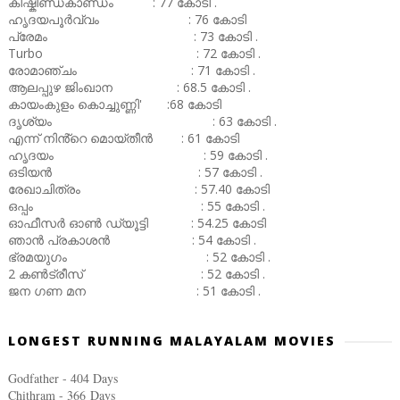
കിഷ്കിണ്ഡകാണ്ഡം : 77 കോടി .
ഹൃദയപൂർവ്വം : 76 കോടി
പ്രേമം : 73 കോടി .
Turbo : 72 കോടി .
രോമാഞ്ചം : 71 കോടി .
ആലപ്പുഴ ജിംഖാന : 68.5 കോടി .
കായംകുളം കൊച്ചുണ്ണി' :68 കോടി
ദൃശ്യം : 63 കോടി .
എന്ന് നിൻ്റെ മൊയ്തീൻ : 61 കോടി
ഹൃദയം : 59 കോടി .
ഒടിയൻ : 57 കോടി .
രേഖാചിത്രം : 57.40 കോടി
ഒപ്പം : 55 കോടി .
ഓഫീസർ ഓൺ ഡ്യൂട്ടി : 54.25 കോടി
ഞാൻ പ്രകാശൻ : 54 കോടി .
ഭ്രമയുഗം : 52 കോടി .
2 കൺട്രീസ് : 52 കോടി .
ജന ഗണ മന : 51 കോടി .
LONGEST RUNNING MALAYALAM MOVIES
Godfather - 404 Days
Chithram - 366
Days