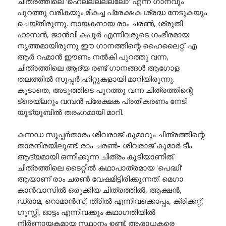
ചിത്രത്തിലെ 'ഹെല്ലല്ലല്ലോ' എന്ന ഗാനവും
പുറത്തു വരികയും മികച്ച പ്രേക്ഷക ശ്രദ്ധ നേടുകയും
ചെയ്തിരുന്നു. നായകനായ രാം ചരൺ, ശ്രുതി
ഹാസൻ, ജാൻവി കപൂർ എന്നിവരുടെ ഗംഭീരമായ
നൃത്തമായിരുന്നു ഈ ഗാനത്തിന്റെ ഹൈലൈറ്റ്. എ
ആർ റഹ്മാൻ ഈണം നൽകി പുറത്തു വന്ന,
ചിത്രത്തിലെ ആദ്യ രണ്ട് ഗാനങ്ങൾ ആഗോള
തലത്തിൽ സൂപ്പർ ഹിറ്റുകളായി മാറിയിരുന്നു.
കൂടാതെ, അടുത്തിടെ പുറത്തു വന്ന ചിത്രത്തിന്റെ
ട്രെയ്‌ലറും വമ്പൻ പ്രേക്ഷക പ്രതികരണം നേടി
യൂട്യൂബിൽ തരംഗമായി മാറി.
കന്നഡ സൂപ്പർതാരം ശിവരാജ് കുമാറും ചിത്രത്തിന്റെ
താരനിരയിലുണ്ട്. രാം ചരൺ- ശിവരാജ് കുമാർ ടീം
ആദ്യമായി ഒന്നിക്കുന്ന ചിത്രം കൂടിയാണിത്.
ചിത്രത്തിലെ ടൈറ്റിൽ കഥാപാത്രമായ 'പെദ്ധി'
ആയാണ് രാം ചരൺ വേഷമിട്ടിരിക്കുന്നത്. മെഗാ
കാൻവാസിൽ ഒരുക്കിയ ചിത്രത്തിൽ, ആക്ഷൻ,
ഡ്രാമ, റൊമാൻസ്, ത്രിൽ എന്നിവക്കൊപ്പം, ക്രിക്കറ്റ്,
ഗുസ്തി, ഓട്ടം എന്നിവക്കും കഥാഗതിയിൽ
നിർണ്ണായകമായ സ്ഥാനം ഉണ്ട്. ആരാധകരെ