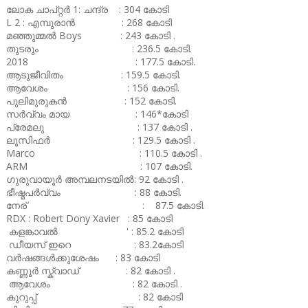
ലോക ചാപ്റ്റർ 1: ചന്ദ്ര : 304 കോടി
L 2 : എമ്പുരാൻ : 268 കോടി
മഞ്ഞുമ്മൽ Boys : 243 കോടി .
തുടരും : 236.5 കോടി.
2018 : 177.5 കോടി.
ആടുജീവിതം : 159.5 കോടി.
ആവേശം : 156 കോടി.
പുലിമുരുകൻ : 152 കോടി.
സർവ്വം മായ : 146*കോടി
പ്രേമലു : 137 കോടി .
ലൂസിഫർ : 129.5 കോടി .
Marco : 110.5 കോടി .
ARM : 107 കോടി.
ഗുരുവായൂർ അമ്പലനടയിൽ: 92 കോടി .
ഭീഷ്മപർവ്വം : 88 കോടി.
നേര് : 87.5 കോടി.
RDX : Robert Dony Xavier : 85 കോടി
കളങ്കാവൽ ' : 85.2 കോടി
ഡീയസ് ഇറെ : 83.2കോടി
വർഷങ്ങൾക്കുശേഷം : 83 കോടി
കണ്ണൂർ സ്ക്വാഡ് : 82 കോടി .
ആവേശം : 82 കോടി .
കുറുപ്പ് : 82 കോടി