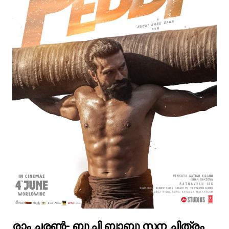
രാം ചരൺ- ബുചി ബാബു സന ചിത്രം