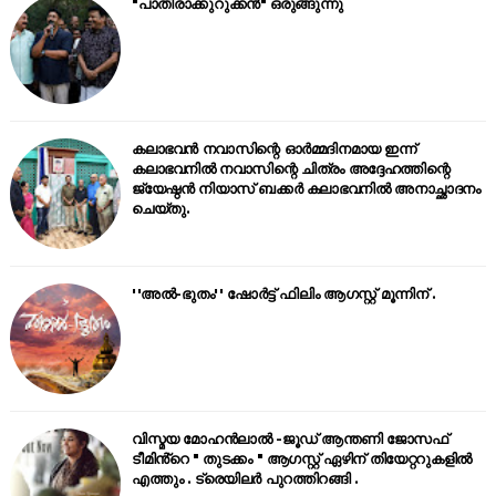
"പാതിരാക്കുറുക്കൻ" ഒരുങ്ങുന്നു
കലാഭവൻ നവാസിന്റെ ഓർമ്മദിനമായ ഇന്ന്
കലാഭവനിൽ നവാസിന്റെ ചിത്രം അദ്ദേഹത്തിന്റെ
ജ്യേഷ്ഠൻ നിയാസ് ബക്കർ കലാഭവനിൽ അനാച്ഛാദനം
ചെയ്തു.
''അൽ-ഭുതം'' ഷോർട്ട് ഫിലിം ആഗസ്റ്റ് മൂന്നിന് .
വിസ്മയ മോഹൻലാൽ -ജൂഡ് ആന്തണി ജോസഫ്
ടീമിൻ്റെ " തുടക്കം " ആഗസ്റ്റ് ഏഴിന് തിയേറ്ററുകളിൽ
എത്തും . ട്രെയിലർ പുറത്തിറങ്ങി .