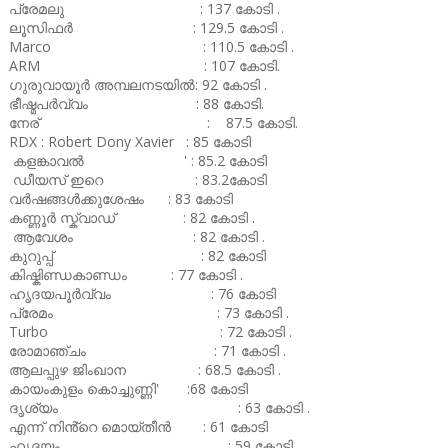
പ്രേമലു : 137 കോടി .
ലൂസിഫർ : 129.5 കോടി .
Marco : 110.5 കോടി .
ARM : 107 കോടി.
ഗുരുവായൂർ അമ്പലനടയിൽ: 92 കോടി .
ഭീഷ്മപർവ്വം : 88 കോടി.
നേര് : 87.5 കോടി.
RDX : Robert Dony Xavier : 85 കോടി
കളങ്കാവൽ ' : 85.2 കോടി
ഡീയസ് ഇറെ : 83.2കോടി
വർഷങ്ങൾക്കുശേഷം : 83 കോടി
കണ്ണൂർ സ്ക്വാഡ് : 82 കോടി .
ആവേശം : 82 കോടി .
കുറുപ്പ് : 82 കോടി
കിഷ്കിണ്ഡകാണ്ഡം : 77 കോടി .
ഹൃദയപൂർവ്വം : 76 കോടി
പ്രേമം : 73 കോടി .
Turbo : 72 കോടി .
രോമാഞ്ചം : 71 കോടി .
ആലപ്പുഴ ജിംഖാന : 68.5 കോടി .
കായംകുളം കൊച്ചുണ്ണി' :68 കോടി
ദൃശ്യം : 63 കോടി .
എന്ന് നിൻ്റെ മൊയ്തീൻ : 61 കോടി
ഹൃദയം : 59 കോടി .