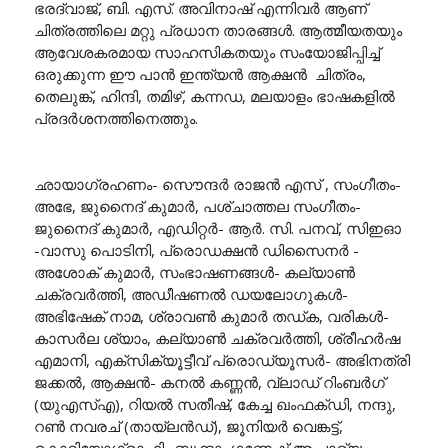
ഭരദ്വാജ്, ബി. എസ്. അവിനാഷ് എന്നിവർ ആണ്
ചിത്രത്തിലെ മറ്റു പ്രധാന താരങ്ങൾ. ആത്മീയതയും
ആവേശകരമായ സാഹസികതയും സംയോജിപ്പിച്ച്
ഒരുക്കുന്ന ഈ പാൻ ഇന്ത്യൻ ആക്ഷൻ ചിത്രം,
തെലുങ്ക്, ഹിന്ദി, തമിഴ്, കന്നഡ, മലയാളം ഭാഷകളിൽ
പ്രദർശനത്തിനെത്തും.
ഛായാഗ്രഹണം- സൌന്ദർ രാജൻ എസ് , സംഗീതം-
അഭേ, ജുനൈദ് കുമാർ, പശ്‌ചാത്തല സംഗീതം-
ജുനൈദ് കുമാർ, എഡിറ്റർ- ആർ. സി. പനവ്, സിഇഓ
-വാസു പൊടിനി, പ്രൊഡക്ഷൻ ഡിസൈനർ -
അശോക് കുമാർ, സംഭാഷണങ്ങൾ- കല്യാൺ
ചക്രവർത്തി, അഡീഷണൽ ഡയലോഗുകൾ-
അഭിഷേക് നാമ, ശ്രാവൺ കുമാർ തഡ്ക, വരികൾ-
കാസർല ശ്യാം, കല്യാൺ ചക്രവർത്തി, ശ്രീഹർഷ
എമാനി, എക്സിക്യൂട്ടീവ് പ്രൊഡ്യൂസർ- അഭിനത്രി
ജക്കൽ, ആക്ഷൻ- കനൽ കണ്ണൻ, വ്ലാഡ് റിംബർഗ്
(യുഎസ്എ), റിയൽ സതീഷ്, കേച്ച ഖംഫക്ഡി, നന്ദു,
റൺ നവരച് (തായ്ലൻഡ്), ജൂനിയർ വെങ്കട്ട്,
കൊറിയോഗ്രാഫി- ബൃന്ദാ, ഗണേഷ് ആചാര്യ,