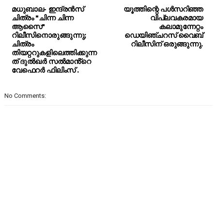
മധുബാല- ഇന്ദ്രൻസ്
യൂത്തിന്റെ പൾസറിഞ്ഞ
ചിത്രം "ചിന്ന ചിന്ന
വിപ്ലവകരമായ
ആസൈ"
കലാമുന്നേറ്റം
റിലീസിനൊരുങ്ങുന്നു;
ഡെയിഞ്ചറസ് വൈബ്
ചിത്രം
റിലീസിന് ഒരുങ്ങുന്നു.
തിയറ്ററുകളിലെത്തിക്കുന്ന
ത് ദുൽഖർ സൽമാൻ്റെ
വേഫെറർ ഫിലിംസ് .
No Comments: