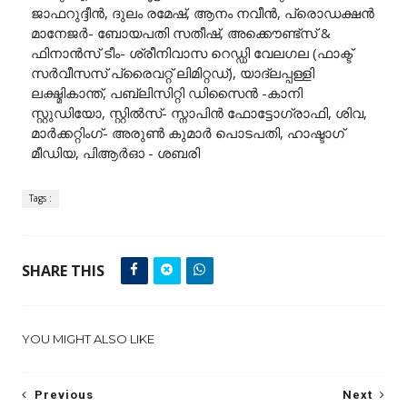
ജാഫറുദ്ദീൻ, ദുലം രമേഷ്, ആനം നവീൻ, പ്രൊഡക്ഷൻ
മാനേജർ- ബോയപതി സതീഷ്, അക്കൌണ്ട്സ് &
ഫിനാൻസ് ടീം- ശ്രീനിവാസ റെഡ്ഡി വേലഗല (ഫാക്ട്
സർവീസസ് പ്രൈവറ്റ് ലിമിറ്റഡ്), യാദ്ലപ്പള്ളി
ലക്ഷ്മികാന്ത്, പബ്ലിസിറ്റി ഡിസൈൻ -കാനി
സ്റ്റുഡിയോ, സ്റ്റിൽസ്- സ്നാപിൻ ഫോട്ടോഗ്രാഫി, ശിവ,
മാർക്കറ്റിംഗ്- അരുൺ കുമാർ പൊടപതി, ഹാഷ്ടാഗ്
മീഡിയ, പിആർഓ - ശബരി
Tags :
SHARE THIS
YOU MIGHT ALSO LIKE
Previous
Next