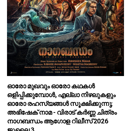
ഓരോ മുഖവും ഓരോ കഥകൾ
ഒളിപ്പിക്കുമ്പോൾ, എല്ലാ നിഴലുകളും
ഓരോ രഹസ്യങ്ങൾ സൂക്ഷിക്കുന്നു;
അഭിഷേക് നാമ - വിരാട് കർണ്ണ ചിത്രം
നാഗബന്ധം ആഗോള റിലീസ് 2026
ജൂലൈ 3 .