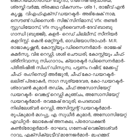
ശ്രസ്തി വർമ്മ, തിരക്കഥ വികസനം- ശ്ര 1, രാജീവ് എൻ
കൃഷ്ണ, വിഎഫ്എക്സ് ഡയറക്ടർ- അഭിഷേക് നാമ,
സൌണ്ട് ഡിസൈൻ- സിങ്ക് സിനിമാസ്, Vfx: തണ്ടർ
സ്റ്റുഡിയോസ്, Vfx സൂപ്പർവൈസർ-ദേവ് ബാബു
ഗാന്ധി (ബുജ്ജി), കളർ- റെഡ് ചില്ലീസ്, സീനിയർ
കളറിസ്റ്റ്- കെൻ മെറ്റ്സ്കർ, ഓഡിയോഗ്രാഫർ- M.R.
രാജാകൃഷ്ണൻ, കോസ്റ്റ്യൂം ഡിസൈനർമാർ- രാജേഷ്
കമർസു, വിഭ റെഡ്ഡി, ശശി ചൌധരി, കോസ്റ്റ്യൂം ചീഫ്-
ശ്രീനിവാസു സിംഗാറാം, ക്യാരക്ടർ ഡിസൈനർമാർ-
പ്രീതിഷീൽ സിംഗ് ഡിസൂസ, പട്ടണം റഷീദ്, മേക്കപ്പ്
ചീഫ്- രംഗിസെട്ടി അർജുൻ, ചീഫ് കോ-ഡയറക്ടർ-
ലലിത് പ്രഭാകർ, നാഗ സൂര്യദേവര, കോ-ഡയറക്ടർ-
ശ്രാവൺ കുമാർ തഡ്ക, ചീഫ് അസോസിയേറ്റ്
ഡയറക്ടർ- വെങ്കട്ട് റെഡ്ഡി കുഞ്ചം, അസോസിയേറ്റ്
ഡയറക്ടർമാർ- രവമേഷ് രവുരി, പെദബാലി
നിഖിലേശ്വർ റെഡ്ഡി, അസിസ്റ്റന്റ് ഡയറക്ടർമാർ-
രൂപ്കുമാർ മഗപ്പു, എ. സുധീർ കുമാർ, അസോസിയേറ്റ്
എഡിറ്റർ- ലോകേഷ് അനകല, പ്രൊഡക്ഷൻ
കൺട്രോളർമാർ- രാഘവ, ഗണേഷ് വെങ്കിടേശ്വർ
റാവു, എക്സിക്യൂട്ടീവ് മാനേജർമാർ- മുഹമ്മദ്.