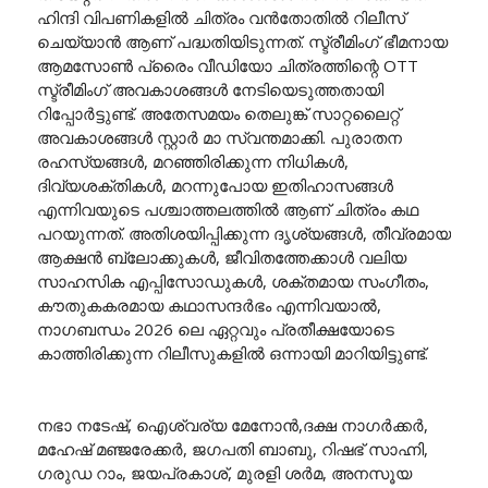
ഹിന്ദി വിപണികളിൽ ചിത്രം വൻതോതിൽ റിലീസ്
ചെയ്യാൻ ആണ് പദ്ധതിയിടുന്നത്. സ്ട്രീമിംഗ് ഭീമനായ
ആമസോൺ പ്രൈം വീഡിയോ ചിത്രത്തിന്റെ OTT
സ്ട്രീമിംഗ് അവകാശങ്ങൾ നേടിയെടുത്തതായി
റിപ്പോർട്ടുണ്ട്. അതേസമയം തെലുങ്ക് സാറ്റലൈറ്റ്
അവകാശങ്ങൾ സ്റ്റാർ മാ സ്വന്തമാക്കി. പുരാതന
രഹസ്യങ്ങൾ, മറഞ്ഞിരിക്കുന്ന നിധികൾ,
ദിവ്യശക്തികൾ, മറന്നുപോയ ഇതിഹാസങ്ങൾ
എന്നിവയുടെ പശ്ചാത്തലത്തിൽ ആണ് ചിത്രം കഥ
പറയുന്നത്. അതിശയിപ്പിക്കുന്ന ദൃശ്യങ്ങൾ, തീവ്രമായ
ആക്ഷൻ ബ്ലോക്കുകൾ, ജീവിതത്തേക്കാൾ വലിയ
സാഹസിക എപ്പിസോഡുകൾ, ശക്തമായ സംഗീതം,
കൗതുകകരമായ കഥാസന്ദർഭം എന്നിവയാൽ,
നാഗബന്ധം 2026 ലെ ഏറ്റവും പ്രതീക്ഷയോടെ
കാത്തിരിക്കുന്ന റിലീസുകളിൽ ഒന്നായി മാറിയിട്ടുണ്ട്.
നഭാ നടേഷ്, ഐശ്വര്യ മേനോൻ,ദക്ഷ നാഗർക്കർ,
മഹേഷ് മഞ്ജരേക്കർ, ജഗപതി ബാബു, റിഷഭ് സാഹ്നി,
ഗരുഡ റാം, ജയപ്രകാശ്, മുരളി ശർമ, അനസൂയ