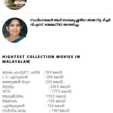
സംവിധായകൻ ആദി ബാലകൃഷ്ണൻ്റെ അമ്മ റിട്ട. ടീച്ചർ
വി.എസ്. രാജമ്മ (76) അന്തരിച്ചു .
HIGHTEST COLLECTION MOVIES IN
MALAYALAM
ലോക ചാപ്റ്റർ 1: ചന്ദ്ര : 304 കോടി
L 2 : എമ്പുരാൻ : 268 കോടി
മഞ്ഞുമ്മൽ Boys : 243 കോടി .
തുടരും : 236.5 കോടി.
2018 : 177.5 കോടി.
ആടുജീവിതം : 159.5 കോടി.
ആവേശം : 156 കോടി.
പുലിമുരുകൻ : 152 കോടി.
സർവ്വം മായ : 146*കോടി