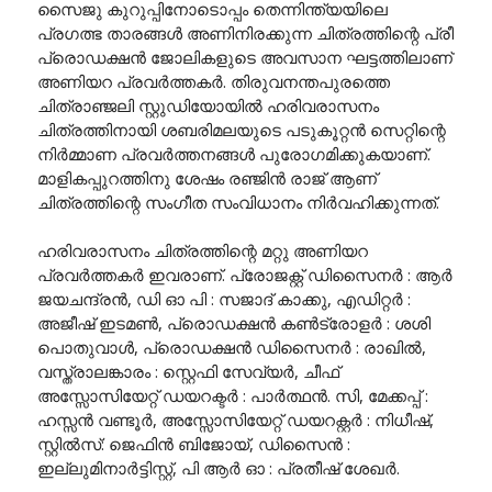
സൈജു കുറുപ്പിനോടൊപ്പം തെന്നിന്ത്യയിലെ
പ്രഗത്ഭ താരങ്ങൾ അണിനിരക്കുന്ന ചിത്രത്തിന്റെ പ്രീ
പ്രൊഡക്ഷൻ ജോലികളുടെ അവസാന ഘട്ടത്തിലാണ്
അണിയറ പ്രവർത്തകർ. തിരുവനന്തപുരത്തെ
ചിത്രാഞ്ജലി സ്റ്റുഡിയോയിൽ ഹരിവരാസനം
ചിത്രത്തിനായി ശബരിമലയുടെ പടുകൂറ്റൻ സെറ്റിന്റെ
നിർമ്മാണ പ്രവർത്തനങ്ങൾ പുരോഗമിക്കുകയാണ്.
മാളികപ്പുറത്തിനു ശേഷം രഞ്ജിൻ രാജ് ആണ്
ചിത്രത്തിന്റെ സംഗീത സംവിധാനം നിർവഹിക്കുന്നത്.
ഹരിവരാസനം ചിത്രത്തിന്റെ മറ്റു അണിയറ
പ്രവർത്തകർ ഇവരാണ്. പ്രോജക്റ്റ് ഡിസൈനർ : ആർ
ജയചന്ദ്രൻ, ഡി ഓ പി : സജാദ് കാക്കു, എഡിറ്റർ :
അജീഷ് ഇടമൺ, പ്രൊഡക്ഷൻ കൺട്രോളർ : ശശി
പൊതുവാൾ, പ്രൊഡക്ഷൻ ഡിസൈനർ : രാഖിൽ,
വസ്ത്രാലങ്കാരം : സ്റ്റെഫി സേവ്യർ, ചീഫ്
അസ്സോസിയേറ്റ് ഡയറക്ടർ : പാർത്ഥൻ. സി, മേക്കപ്പ് :
ഹസ്സൻ വണ്ടൂർ, അസ്സോസിയേറ്റ് ഡയറക്റ്റർ : നിധീഷ്,
സ്റ്റിൽസ്: ജെഫിൻ ബിജോയ്, ഡിസൈൻ :
ഇല്ലുമിനാർട്ടിസ്റ്റ്, പി ആർ ഓ : പ്രതീഷ് ശേഖർ.