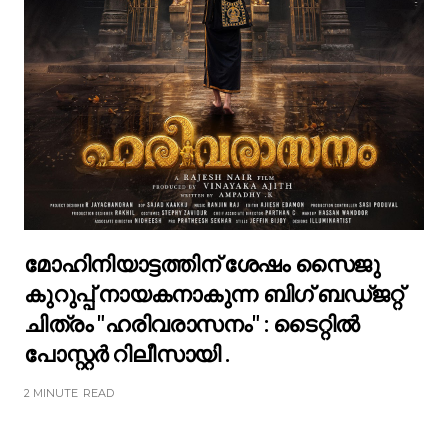
മോഹിനിയാട്ടത്തിന് ശേഷം സൈജു
കുറുപ്പ് നായകനാകുന്ന ബിഗ് ബഡ്ജറ്റ്
ചിത്രം "ഹരിവരാസനം" : ടൈറ്റിൽ
പോസ്റ്റർ റിലീസായി .
2 MINUTE
READ