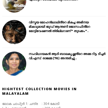
വിസ്മയ മോഹൻലാലിൻ്റെ മികച്ച അഭിനയ
മികവുമായി ജൂഡ് ആന്തണി ജോസഫിൻ്റെ
മോട്ടിവേഷണൽ ത്രില്ലറാണ് " തുടക്കം " .
സംവിധായകൻ ആദി ബാലകൃഷ്ണൻ്റെ അമ്മ റിട്ട. ടീച്ചർ
വി.എസ്. രാജമ്മ (76) അന്തരിച്ചു .
HIGHTEST COLLECTION MOVIES IN
MALAYALAM
ലോക ചാപ്റ്റർ 1: ചന്ദ്ര : 304 കോടി