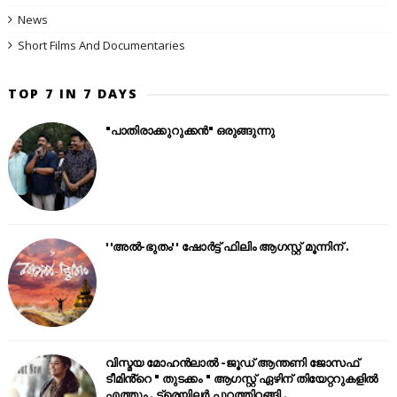
News
Short Films And Documentaries
TOP 7 IN 7 DAYS
"പാതിരാക്കുറുക്കൻ" ഒരുങ്ങുന്നു
''അൽ-ഭുതം'' ഷോർട്ട് ഫിലിം ആഗസ്റ്റ് മൂന്നിന് .
വിസ്മയ മോഹൻലാൽ -ജൂഡ് ആന്തണി ജോസഫ്
ടീമിൻ്റെ " തുടക്കം " ആഗസ്റ്റ് ഏഴിന് തിയേറ്ററുകളിൽ
എത്തും . ട്രെയിലർ പുറത്തിറങ്ങി .