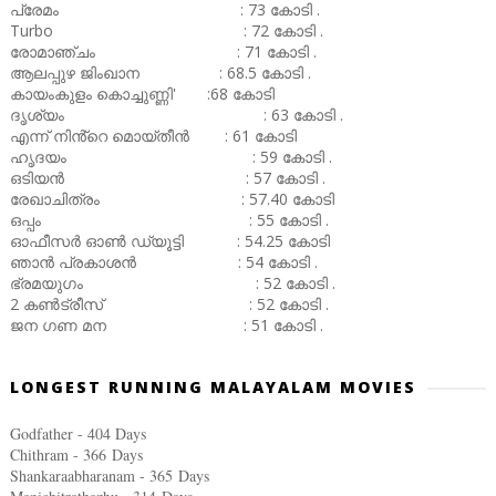
പ്രേമം : 73 കോടി .
Turbo : 72 കോടി .
രോമാഞ്ചം : 71 കോടി .
ആലപ്പുഴ ജിംഖാന : 68.5 കോടി .
കായംകുളം കൊച്ചുണ്ണി' :68 കോടി
ദൃശ്യം : 63 കോടി .
എന്ന് നിൻ്റെ മൊയ്തീൻ : 61 കോടി
ഹൃദയം : 59 കോടി .
ഒടിയൻ : 57 കോടി .
രേഖാചിത്രം : 57.40 കോടി
ഒപ്പം : 55 കോടി .
ഓഫീസർ ഓൺ ഡ്യൂട്ടി : 54.25 കോടി
ഞാൻ പ്രകാശൻ : 54 കോടി .
ഭ്രമയുഗം : 52 കോടി .
2 കൺട്രീസ് : 52 കോടി .
ജന ഗണ മന : 51 കോടി .
LONGEST RUNNING MALAYALAM MOVIES
Godfather - 404 Days
Chithram - 366
Days
Shankaraabharanam - 365
Days