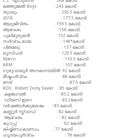
L 2 : എമ്പുരാൻ : 268 കോടി
മഞ്ഞുമ്മൽ Boys : 243 കോടി .
തുടരും : 236.5 കോടി.
2018 : 177.5 കോടി.
ആടുജീവിതം : 159.5 കോടി.
ആവേശം : 156 കോടി.
പുലിമുരുകൻ : 152 കോടി.
സർവ്വം മായ : 146*കോടി
പ്രേമലു : 137 കോടി .
ലൂസിഫർ : 129.5 കോടി .
Marco : 110.5 കോടി .
ARM : 107 കോടി.
ഗുരുവായൂർ അമ്പലനടയിൽ: 92 കോടി .
ഭീഷ്മപർവ്വം : 88 കോടി.
നേര് : 87.5 കോടി.
RDX : Robert Dony Xavier : 85 കോടി
കളങ്കാവൽ ' : 85.2 കോടി
ഡീയസ് ഇറെ : 83.2കോടി
വർഷങ്ങൾക്കുശേഷം : 83 കോടി
കണ്ണൂർ സ്ക്വാഡ് : 82 കോടി .
ആവേശം : 82 കോടി .
കുറുപ്പ് : 82 കോടി
കിഷ്കിണ്ഡകാണ്ഡം : 77 കോടി .
ഹൃദയപൂർവ്വം : 76 കോടി