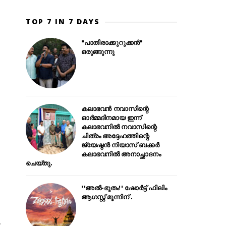
TOP 7 IN 7 DAYS
"പാതിരാക്കുറുക്കൻ"
ഒരുങ്ങുന്നു
കലാഭവൻ നവാസിന്റെ
ഓർമ്മദിനമായ ഇന്ന്
കലാഭവനിൽ നവാസിന്റെ
ചിത്രം അദ്ദേഹത്തിന്റെ
ജ്യേഷ്ഠൻ നിയാസ് ബക്കർ
കലാഭവനിൽ അനാച്ഛാദനം
ചെയ്തു.
''അൽ-ഭുതം'' ഷോർട്ട് ഫിലിം
ആഗസ്റ്റ് മൂന്നിന് .