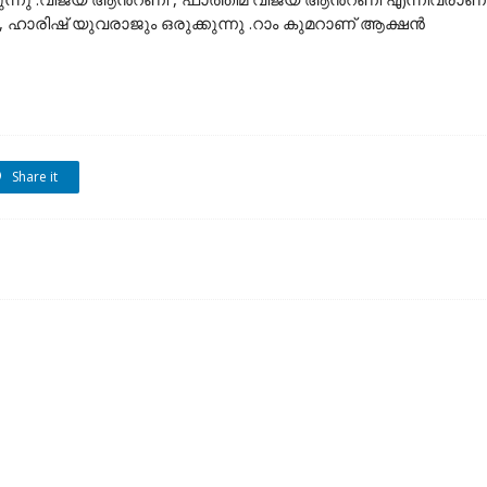
ാരിഷ് യുവരാജും ഒരുക്കുന്നു .റാം കുമറാണ് ആക്ഷൻ
Share it