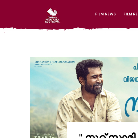
FILM NEWS
FILM R
" നൂറ് സാമ