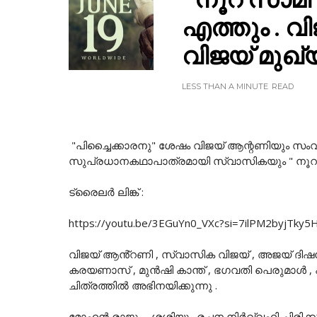
എത്തും . 
വിജയ് മുഖ
LESS THAN A MINUTE
READ
"പിച്ചൈക്കാരനു" ശേഷം വിജയ് ആന്റണിയും സംവി
സുപ്രധാനകഥാപാത്രമായി സ്വാസികയും " നൂറു 
ട്രൈലർ ലിങ്ക് :
https://youtu.be/3EGuYn0_VXc?si=7ilPM2byjTky5
വിജയ് ആൻ്റണി , സ്വാസിക വിജയ് , അജയ് ദ
കരയണാസ് , മുൻഷി കാന്ത് , ഭഗവതി പെരുമാൾ ,
ചിത്രത്തിൽ അഭിനയിക്കുന്നു .
മോഹൻ രാജും , ശശിയും രചന നിർവ്വഹി ച്ചിരിക്