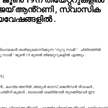
വിജയ് ആൻ്റണി , സ്വാസിക
്യവേഷങ്ങളിൽ .
ധായകൻ ശശിയുമൊന്നിക്കുന്ന "നൂറു സാമി " . ചിത്രത്തിൽ
സാമി " ജൂൺ 19 മുതൽ തിയേറ്ററുകളിൽ എത്തും .
HEj
ിഷൻ , കാവ്യ അനിൽ ,അരുൾ ദോസ് ,ജെൻസൻ ദിവാകർ ,
 പത്മിനി കുമാർ , ബാലാജി ശക്തിവേൽ തുടങ്ങിയവർ ഈ
കുന്നു .വിജയ് ആൻ്റണി , ഫാത്തിമ വിജയ് ആൻ്റണി എന്നിവരാണ്