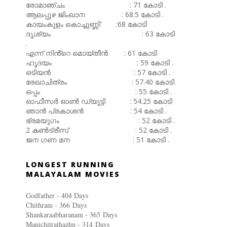
രോമാഞ്ചം : 71 കോടി .
ആലപ്പുഴ ജിംഖാന : 68.5 കോടി .
കായംകുളം കൊച്ചുണ്ണി' :68 കോടി
ദൃശ്യം : 63 കോടി
.
എന്ന് നിൻ്റെ മൊയ്തീൻ : 61 കോടി
ഹൃദയം : 59 കോടി .
ഒടിയൻ : 57 കോടി .
രേഖാചിത്രം : 57.40 കോടി
ഒപ്പം : 55 കോടി .
ഓഫീസർ ഓൺ ഡ്യൂട്ടി : 54.25 കോടി
ഞാൻ പ്രകാശൻ : 54 കോടി .
ഭ്രമയുഗം : 52 കോടി .
2 കൺട്രീസ് : 52 കോടി .
ജന ഗണ മന : 51 കോടി .
LONGEST RUNNING
MALAYALAM MOVIES
Godfather - 404 Days
Chithram - 366
Days
Shankaraabharanam - 365
Days
Manichitrathazhu - 314
Days