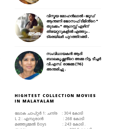
വിസ്മയ മോഹൻലാൽ -ജൂഡ്
ആന്തണി ജോസഫ് ടീമിൻ്റെ "
തുടക്കം " ആഗസ്റ്റ് ഏഴിന്
തിയേറ്ററുകളിൽ എത്തും .
ട്രെയിലർ പുറത്തിറങ്ങി .
സംവിധായകൻ ആദി
ബാലകൃഷ്ണൻ്റെ അമ്മ റിട്ട. ടീച്ചർ
വി.എസ്. രാജമ്മ (76)
അന്തരിച്ചു .
HIGHTEST COLLECTION MOVIES
IN MALAYALAM
ലോക ചാപ്റ്റർ 1: ചന്ദ്ര : 304 കോടി
L 2 : എമ്പുരാൻ : 268 കോടി
മഞ്ഞുമ്മൽ Boys : 243 കോടി .