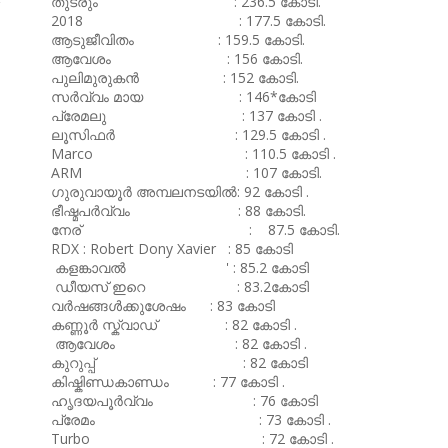
തുടരും : 236.5 കോടി.
2018 : 177.5 കോടി.
ആടുജീവിതം : 159.5 കോടി.
ആവേശം : 156 കോടി.
പുലിമുരുകൻ : 152 കോടി.
സർവ്വം മായ : 146*കോടി
പ്രേമലു : 137 കോടി .
ലൂസിഫർ : 129.5 കോടി .
Marco : 110.5 കോടി .
ARM : 107 കോടി.
ഗുരുവായൂർ അമ്പലനടയിൽ: 92 കോടി .
ഭീഷ്മപർവ്വം : 88 കോടി.
നേര് : 87.5 കോടി.
RDX : Robert Dony Xavier : 85 കോടി
കളങ്കാവൽ ' : 85.2 കോടി
ഡീയസ് ഇറെ : 83.2കോടി
വർഷങ്ങൾക്കുശേഷം : 83 കോടി
കണ്ണൂർ സ്ക്വാഡ് : 82 കോടി .
ആവേശം : 82 കോടി .
കുറുപ്പ് : 82 കോടി
കിഷ്കിണ്ഡകാണ്ഡം : 77 കോടി .
ഹൃദയപൂർവ്വം : 76 കോടി
പ്രേമം : 73 കോടി .
Turbo : 72 കോടി .