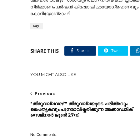
നിർമ്മാണം .ദർഷൻ കിഷോഷ് ഛായാഗ്രഹണവും , ഹ
കോറിയോഗ്രാഫി .
Tags :
SHARE THIS
Share it
Tweet
YOU MIGHT ALSO LIKE
Previous
"തിരുവല്ലവാഴ് " തിരുവല്ലയുടെ ചരിത്രവും
പൈതൃകവും പുനരാവിഷ്കരിക്കുന്ന അക്കാഡമിക്
സെമിനാർ ജൂൺ 27ന്.
No Comments: