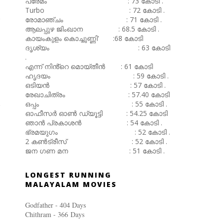
പ്രേമം : 73 കോടി .
Turbo : 72 കോടി .
രോമാഞ്ചം : 71 കോടി .
ആലപ്പുഴ ജിംഖാന : 68.5 കോടി .
കായംകുളം കൊച്ചുണ്ണി' :68 കോടി
ദൃശ്യം : 63 കോടി
.
എന്ന് നിൻ്റെ മൊയ്തീൻ : 61 കോടി
ഹൃദയം : 59 കോടി .
ഒടിയൻ : 57 കോടി .
രേഖാചിത്രം : 57.40 കോടി
ഒപ്പം : 55 കോടി .
ഓഫീസർ ഓൺ ഡ്യൂട്ടി : 54.25 കോടി
ഞാൻ പ്രകാശൻ : 54 കോടി .
ഭ്രമയുഗം : 52 കോടി .
2 കൺട്രീസ് : 52 കോടി .
ജന ഗണ മന : 51 കോടി .
LONGEST RUNNING
MALAYALAM MOVIES
Godfather - 404 Days
Chithram - 366
Days