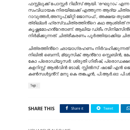
ഫസ്റ്റ്ലുക്ക് പോസ്റ്റർ റിലീസ് ആയി. 'രഘുറാം' എന്
സംവിധായക നിരയിലേക്ക് എത്തുന്ന ആദ്യ ചിത്ര
റാവുത്തർ,അനൂപ്,ജിറ്റി ജോസഫ്‌ , അക്ഷയ തുടങ്ങ
ത്രില്ലർ ഹ്രസ്വചിത്രത്തിൻ്റെ കഥ ആശ്രിത് സ
കൃഷ്ണമോഹൻ്റേതാണ്. ആലിയ ഡ്രീം സിനിമസി
നിർമിക്കുന്നത്. ചിത്രീകരണം പൂർത്തിയാക്കിയ ചിത
ചിത്രത്തിൻ്റെ ഛായാഗ്രഹണം നിർവഹിക്കുന്നത്
നിഖിൽ ബെന്നി, മ്യൂസിക്: ആൻ്റോ സ്റ്റെബിൻ, മേക്
കോ പ്രൊഡ്യൂസർ: ശ്രുതി ഗിരീഷ്, പ്രൊഡക്ഷൻ 
കളറിസ്റ്റ്: ആൽവിൻ ടോമി, സ്റ്റിൽസ്: ഷാജി 
കൺസൾട്ടൻ്റ്: മനു കെ തങ്കച്ചൻ, പി.ആർ.ഓ: പി.
Tags :
SHARE THIS
Share it
Tweet