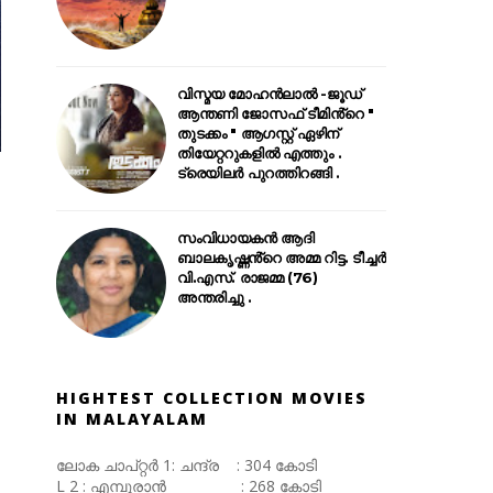
വിസ്മയ മോഹൻലാൽ -ജൂഡ്
ആന്തണി ജോസഫ് ടീമിൻ്റെ "
തുടക്കം " ആഗസ്റ്റ് ഏഴിന്
തിയേറ്ററുകളിൽ എത്തും .
ട്രെയിലർ പുറത്തിറങ്ങി .
സംവിധായകൻ ആദി
ബാലകൃഷ്ണൻ്റെ അമ്മ റിട്ട. ടീച്ചർ
വി.എസ്. രാജമ്മ (76)
അന്തരിച്ചു .
HIGHTEST COLLECTION MOVIES
IN MALAYALAM
ലോക ചാപ്റ്റർ 1: ചന്ദ്ര : 304 കോടി
L 2 : എമ്പുരാൻ : 268 കോടി