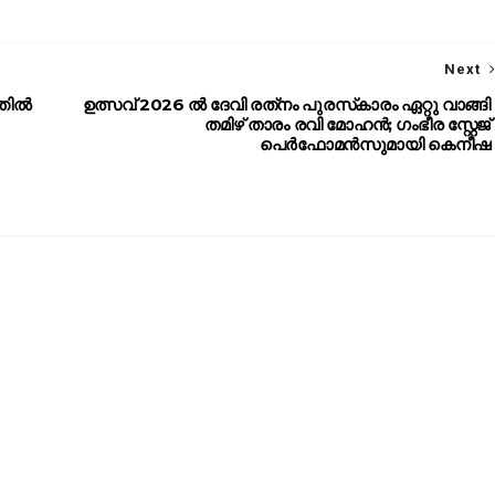
Next
്തിൽ
ഉത്സവ് 2026 ൽ ദേവി രത്‌നം പുരസ്‌കാരം ഏറ്റു വാങ്ങി
തമിഴ് താരം രവി മോഹൻ; ഗംഭീര സ്റ്റേജ്
പെർഫോമൻസുമായി കെനീഷ