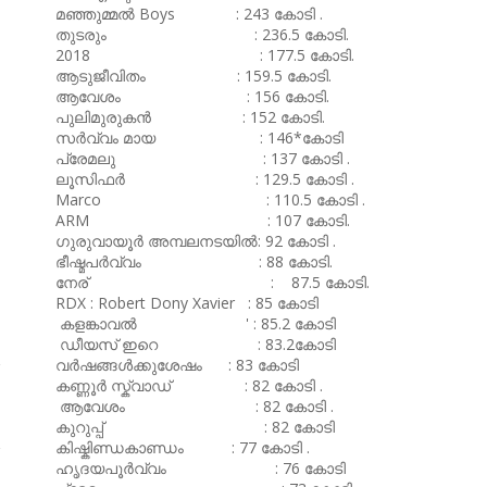
മഞ്ഞുമ്മൽ Boys : 243 കോടി .
തുടരും : 236.5 കോടി.
2018 : 177.5 കോടി.
ആടുജീവിതം : 159.5 കോടി.
ആവേശം : 156 കോടി.
പുലിമുരുകൻ : 152 കോടി.
സർവ്വം മായ : 146*കോടി
പ്രേമലു : 137 കോടി .
ലൂസിഫർ : 129.5 കോടി .
Marco : 110.5 കോടി .
ARM : 107 കോടി.
ഗുരുവായൂർ അമ്പലനടയിൽ: 92 കോടി .
ഭീഷ്മപർവ്വം : 88 കോടി.
നേര് : 87.5 കോടി.
RDX : Robert Dony Xavier : 85 കോടി
കളങ്കാവൽ ' : 85.2 കോടി
ഡീയസ് ഇറെ : 83.2കോടി
വർഷങ്ങൾക്കുശേഷം : 83 കോടി
കണ്ണൂർ സ്ക്വാഡ് : 82 കോടി .
ആവേശം : 82 കോടി .
കുറുപ്പ് : 82 കോടി
കിഷ്കിണ്ഡകാണ്ഡം : 77 കോടി .
ഹൃദയപൂർവ്വം : 76 കോടി