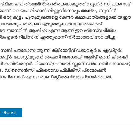
ന ദ്വിഭാഷ ചിത്രത്തിൻ്റെ തിരക്കഥാകൃത്ത് സുധീർ സി ചക്കനാട്ട്
മാണ് 'വലയം'. വിഹാൻ വിഷ്ണുവിനൊപ്പം അക്രം, സുനിൽ
ി ഒരു കൂട്ടം പുതുമുഖങ്ങളെ കേന്ദ്ര കഥാപാത്രങ്ങളാക്കിയ ഈ
ന്തോഷും, തിരക്കഥ എഴുത്തുകാരനായ രഞ്ജിത്ത്
ൻ്റെ ബാനറിൽ ആഷിഷ്. എസ് ആണ് ഈ ഹ്രസ്വചിത്രം
്രം ഉടൻ റിലീസിന് എത്തുമെന്ന് നിർമ്മാതാവ് അറിയിച്ചു.
 സബി പൗലോസ് ആണ്. ക്രിയേറ്റീവ് ഡയറക്ടർ & എഡിറ്റർ:
കപ്പ് & കോസ്റ്റ്യൂംസ്: ഷൈനി അശോക്, ആർട്ട്: റെനീഷ് റെജി,
കൺട്രോളർ: റിയാസ് ഉംബായ്, സ്റ്റണ്ട്: ഡ്രാഗൺ ജെറോഷ്,
എൻ ജെ , ഡിസൈൻസ്: ഫ്രൈഡേ ഫ്ലിക്സ്, പ്രമോഷൻ
ശിവപ്രസാദ് എന്നിവരാണ് മറ്റ് അണിയറ പ്രവർത്തകർ.
Share it