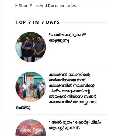
Short Films And Documentaries
TOP 7 IN 7 DAYS
"പാതിരാക്കുറുക്കൻ"
ഒരുങ്ങുന്നു
കലാഭവൻ നവാസിന്റെ
ഓർമ്മദിനമായ ഇന്ന്
കലാഭവനിൽ നവാസിന്റെ
ചിത്രം അദ്ദേഹത്തിന്റെ
ജ്യേഷ്ഠൻ നിയാസ് ബക്കർ
കലാഭവനിൽ അനാച്ഛാദനം
ചെയ്തു.
''അൽ-ഭുതം'' ഷോർട്ട് ഫിലിം
ആഗസ്റ്റ് മൂന്നിന് .