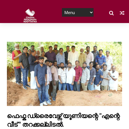
ഫെഫ്ക ഡ്രൈവേഴ്സ് യൂണിയന്റെ "എന്റെ
വീട് " തറക്കല്ലിടൽ.