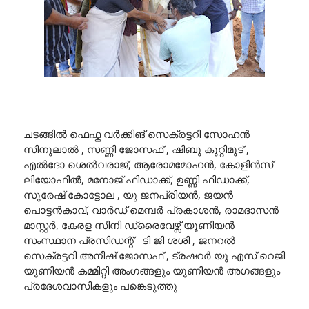
ചടങ്ങിൽ ഫെഫ്ക വർക്കിങ് സെക്രട്ടറി സോഹൻ
സിനുലാൽ , സണ്ണി ജോസഫ് , ഷിബു കുറ്റിമൂട് ,
എൽദോ ശെൽവരാജ്, ആരോമമോഹൻ, കോളിൻസ്
ലിയോഫിൽ, മനോജ് ഫിഡാക്ക്, ഉണ്ണി ഫിഡാക്ക്,
സുരേഷ് കോട്ടോല , യു ജനപ്രിയൻ, ജയൻ
പൊട്ടൻകാവ്, വാർഡ് മെമ്പർ പ്രകാശൻ, രാമദാസൻ
മാസ്റ്റർ, കേരള സിനി ഡ്രൈവേഴ്സ് യൂണിയൻ
സംസ്ഥാന പ്രസിഡന്റ് ടി ജി ശശി , ജനറൽ
സെക്രട്ടറി അനീഷ് ജോസഫ് , ട്രഷറർ യു എസ് റെജി
യൂണിയൻ കമ്മിറ്റി അംഗങ്ങളും യൂണിയൻ അഗങ്ങളും
പ്രദേശവാസികളും പങ്കെടുത്തു