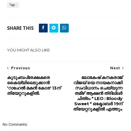
Tags :
SHARE THIS
YOU MIGHT ALSO LIKE
Previous
Next
കുടുംബപ്രേക്ഷകരെ
ലോകേഷ് കനകരാജ്
കൈയ്യിലെടുക്കാന്‍
വിജയ് യെ നായകനാക്കി
'റാഹേല്‍ മകന്‍ കോര' 13ന്
സംവിധാനം ചെയ്യുന്ന
തിയേറ്ററുകളില്‍.
തമിഴ് ആക്ഷൻ ത്രില്ലർ
ചിത്രം " LEO : Bloody
Sweet " ഒക്ടോബർ 19ന്
തിയേറ്ററുകളിൽ എത്തും.
No Comments: