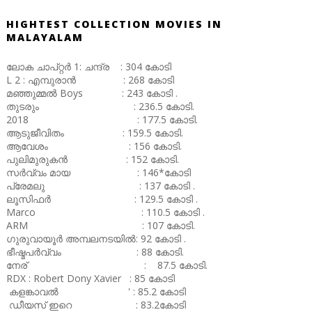
HIGHTEST COLLECTION MOVIES IN
MALAYALAM
ലോക ചാപ്റ്റർ 1: ചന്ദ്ര : 304 കോടി
L 2 : എമ്പുരാൻ : 268 കോടി
മഞ്ഞുമ്മൽ Boys : 243 കോടി .
തുടരും : 236.5 കോടി.
2018 : 177.5 കോടി.
ആടുജീവിതം : 159.5 കോടി.
ആവേശം : 156 കോടി.
പുലിമുരുകൻ : 152 കോടി.
സർവ്വം മായ : 146*കോടി
പ്രേമലു : 137 കോടി .
ലൂസിഫർ : 129.5 കോടി .
Marco : 110.5 കോടി .
ARM : 107 കോടി.
ഗുരുവായൂർ അമ്പലനടയിൽ: 92 കോടി .
ഭീഷ്മപർവ്വം : 88 കോടി.
നേര് : 87.5 കോടി.
RDX : Robert Dony Xavier : 85 കോടി
കളങ്കാവൽ ' : 85.2 കോടി
ഡീയസ് ഇറെ : 83.2കോടി