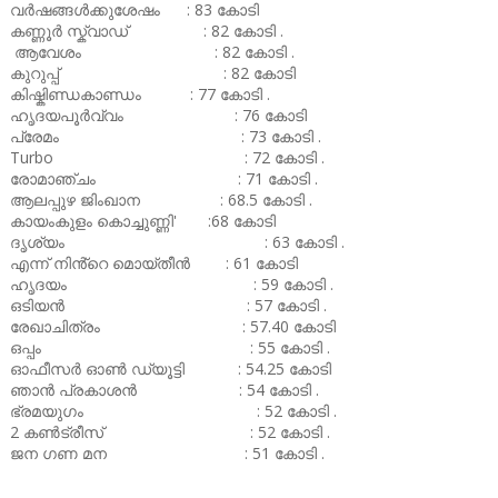
വർഷങ്ങൾക്കുശേഷം : 83 കോടി
കണ്ണൂർ സ്ക്വാഡ് : 82 കോടി .
ആവേശം : 82 കോടി .
കുറുപ്പ് : 82 കോടി
കിഷ്കിണ്ഡകാണ്ഡം : 77 കോടി .
ഹൃദയപൂർവ്വം : 76 കോടി
പ്രേമം : 73 കോടി .
Turbo : 72 കോടി .
രോമാഞ്ചം : 71 കോടി .
ആലപ്പുഴ ജിംഖാന : 68.5 കോടി .
കായംകുളം കൊച്ചുണ്ണി' :68 കോടി
ദൃശ്യം : 63 കോടി .
എന്ന് നിൻ്റെ മൊയ്തീൻ : 61 കോടി
ഹൃദയം : 59 കോടി .
ഒടിയൻ : 57 കോടി .
രേഖാചിത്രം : 57.40 കോടി
ഒപ്പം : 55 കോടി .
ഓഫീസർ ഓൺ ഡ്യൂട്ടി : 54.25 കോടി
ഞാൻ പ്രകാശൻ : 54 കോടി .
ഭ്രമയുഗം : 52 കോടി .
2 കൺട്രീസ് : 52 കോടി .
ജന ഗണ മന : 51 കോടി .