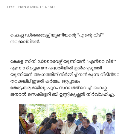
LESS THAN A MINUTE
READ
ഫെഫ്ക ഡ്രൈവേഴ്സ് യൂണിയന്റെ "എന്റെ വീട് "
തറക്കല്ലിടൽ.
കേരള സിനി ഡ്രൈവേഴ്സ് യൂണിയൻ "എൻ്റെ വീട് "
എന്ന സ്വപ്നഭവന പദ്ധതിയിൽ ഉൾപ്പെടുത്തി
യൂണിയൻ അംഗത്തിന് നിർമ്മിച്ച് നൽകുന്ന വീടിൻ്റെ
തറക്കല്ല് ഇടൽ കർമ്മം, ഒറ്റപ്പാലം
തോട്ടക്കര,മയിലുംപുറം സ്ഥലത്ത് വെച്ച് ഫെഫ്ക
ജനറൽ സെക്രട്ടറി ബി ഉണ്ണികൃഷ്ണൻ നിർവ്വഹിച്ചു.