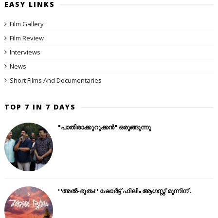
EASY LINKS
Film Gallery
Film Review
Interviews
News
Short Films And Documentaries
TOP 7 IN 7 DAYS
"പാതിരാക്കുറുക്കൻ" ഒരുങ്ങുന്നു
''അൽ-ഭുതം'' ഷോർട്ട് ഫിലിം ആഗസ്റ്റ് മൂന്നിന് .