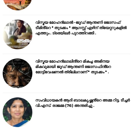
വിസ്മയ മോഹൻലാൽ -ജൂഡ് ആന്തണി ജോസഫ്
ടീമിൻ്റെ " തുടക്കം " ആഗസ്റ്റ് ഏഴിന് തിയേറ്ററുകളിൽ
എത്തും . ട്രെയിലർ പുറത്തിറങ്ങി .
വിസ്മയ മോഹൻലാലിൻ്റെ മികച്ച അഭിനയ
മികവുമായി ജൂഡ് ആന്തണി ജോസഫിൻ്റെ
മോട്ടിവേഷണൽ ത്രില്ലറാണ് " തുടക്കം " .
സംവിധായകൻ ആദി ബാലകൃഷ്ണൻ്റെ അമ്മ റിട്ട. ടീച്ചർ
വി.എസ്. രാജമ്മ (76) അന്തരിച്ചു .