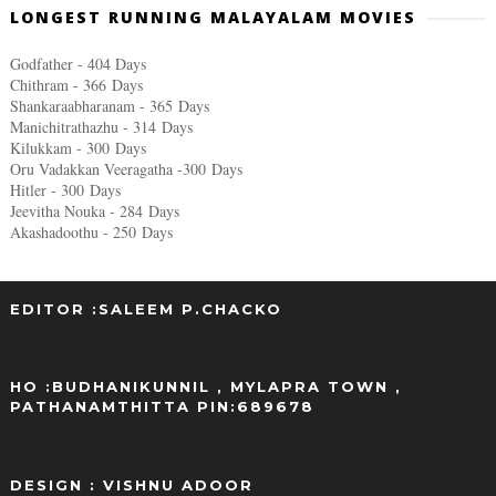
LONGEST RUNNING MALAYALAM MOVIES
Godfather - 404 Days
Chithram - 366
Days
Shankaraabharanam - 365
Days
Manichitrathazhu - 314
Days
Kilukkam - 300
Days
Oru Vadakkan Veeragatha -300
Days
Hitler - 300
Days
Jeevitha Nouka - 284
Days
Akashadoothu - 250
Days
EDITOR :SALEEM P.CHACKO
..
HO :BUDHANIKUNNIL , MYLAPRA TOWN ,
PATHANAMTHITTA PIN:689678
DESIGN : VISHNU ADOOR