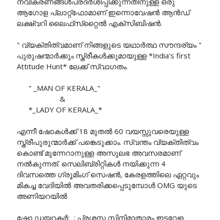
നവീകരണങ്ങൾപ്രദർശിപ്പിക്കുന്നതിനുള്ള ഒരു
ആഗോള പ്ലാറ്റ്‌ഫോമാണ് ഇന്നൊവേഷൻ ആൻഡ്
ലക്ഷ്വറി ലൈഫ്‌സ്‌റ്റൈൽ എക്‌സിബിഷൻ.
" വ്യക്തിത്വമാണ് നിങ്ങളുടെ യഥാർത്ഥ സൗന്ദര്യം "
പുരുഷന്മാർക്കും സ്ത്രീകൾക്കുമായുള്ള *India's first
Attitude Hunt* ലേക്ക് സ്വാഗതം.
" _MAN OF KERALA_"
&
*_LADY OF KERALA_*
എന്നീ ഷോകൾക്ക് 18 മുതൽ 60 വയസ്സുവരെയുള്ള
സ്ത്രീപുരുന്മാർക്ക് പങ്കെടുക്കാം. സ്വന്തം വ്യക്തിത്വം
കൊണ്ട് മുന്നേറാനുള്ള അസുലഭ അവസരമാണ്
നൽകുന്നത്. സെലിബ്രിറ്റികൾ നയിക്കുന്ന 4
ദിവസത്തെ ഗ്രൂമിംഗ് സെഷൻ, കേരളത്തിലെ ഏറ്റവും
മികച്ച വേദിയിൽ അവതരിക്കപ്പെടുമ്പോൾ OMG യുടെ
അണിയറയിൽ
ഷോ ഡയറക്ടർ: : പ്രശസ്ത സിനിമാതാരം ഇടവേള