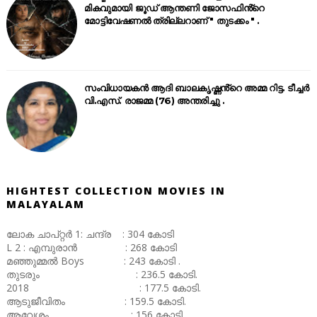
മികവുമായി ജൂഡ് ആന്തണി ജോസഫിൻ്റെ
മോട്ടിവേഷണൽ ത്രില്ലറാണ് " തുടക്കം " .
സംവിധായകൻ ആദി ബാലകൃഷ്ണൻ്റെ അമ്മ റിട്ട. ടീച്ചർ
വി.എസ്. രാജമ്മ (76) അന്തരിച്ചു .
HIGHTEST COLLECTION MOVIES IN
MALAYALAM
ലോക ചാപ്റ്റർ 1: ചന്ദ്ര : 304 കോടി
L 2 : എമ്പുരാൻ : 268 കോടി
മഞ്ഞുമ്മൽ Boys : 243 കോടി .
തുടരും : 236.5 കോടി.
2018 : 177.5 കോടി.
ആടുജീവിതം : 159.5 കോടി.
ആവേശം : 156 കോടി.