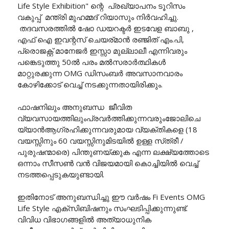
Life Style Exhibition" ന്റെ പ്രഖ്യാപനം ടൂറിസം
വകുപ്പ് മന്ത്രി മുഹമ്മദ് റിയാസും നിർവഹിച്ചു.
തദവസരത്തിൽ ഷോ ഡയറക്ടർ ഇടവേള ബാബു ,
എഫ് ഐ ഇവന്റസ് ചെയര്മാൻ രഞ്ജിത് എം.പി,
പ്രൊജക്റ്റ് മാനേജർ ഇസ്സാ മുല്ലാലീ എന്നിവരും
പങ്കെടുത്തു 50ൽ പരം മൽസരാർത്ഥികൾ
മാറ്റുരക്കുന്ന OMG ഡിസംബർ അവസാനവാരം
കോഴിക്കോട് വെച്ച് നടക്കുന്നതായിരിക്കും.
ഫാഷനിലും അനുബന്ധ ജീവിത
വ്യവസായത്തിലുംപ്രവർത്തിക്കുന്നവരുംജോലിചെ
യ്യാൻആഗ്രഹിക്കുന്നവരുമായ വ്യക്തികളെ (18
വയസ്സിനും 60 വയസ്സിനുമിടയിൽ ഉള്ള സ്‌ത്രീ /
പുരുഷന്മാരെ) പിന്തുണയ്ക്കുക എന്ന ലക്ഷ്യത്തോടെ
ഒന്നാം സീസൺ വൻ വിജയമായി കൊച്ചിയിൽ വെച്ച്
നടത്തപ്പെടുകയുണ്ടായി.
ഇതിനോട് അനുബന്ധിച്ചു ഈ വർഷം Fi Events OMG
Life Style എക്സിബിഷനും സംഘടിപ്പിക്കുന്നുണ്ട്.
വിവിധ വിഭാഗങ്ങളിൽ അത്യാധുനിക