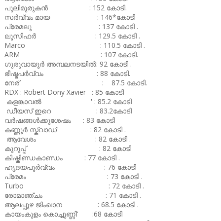
പുലിമുരുകൻ : 152 കോടി.
സർവ്വം മായ : 146*കോടി
പ്രേമലു : 137 കോടി .
ലൂസിഫർ : 129.5 കോടി .
Marco : 110.5 കോടി .
ARM : 107 കോടി.
ഗുരുവായൂർ അമ്പലനടയിൽ: 92 കോടി .
ഭീഷ്മപർവ്വം : 88 കോടി.
നേര് : 87.5 കോടി.
RDX : Robert Dony Xavier : 85 കോടി
കളങ്കാവൽ ' : 85.2 കോടി
ഡീയസ് ഇറെ : 83.2കോടി
വർഷങ്ങൾക്കുശേഷം : 83 കോടി
കണ്ണൂർ സ്ക്വാഡ് : 82 കോടി .
ആവേശം : 82 കോടി .
കുറുപ്പ് : 82 കോടി
കിഷ്കിണ്ഡകാണ്ഡം : 77 കോടി .
ഹൃദയപൂർവ്വം : 76 കോടി
പ്രേമം : 73 കോടി .
Turbo : 72 കോടി .
രോമാഞ്ചം : 71 കോടി .
ആലപ്പുഴ ജിംഖാന : 68.5 കോടി .
കായംകുളം കൊച്ചുണ്ണി' :68 കോടി