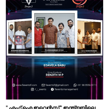
" എഫ് ഐ ഇവെന്റസ് " ഇന്ത്യയിലെ