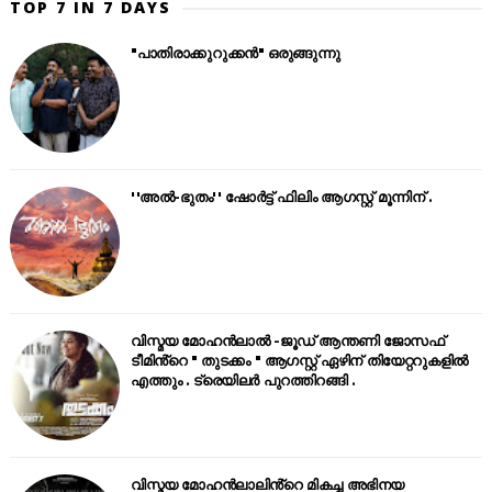
TOP 7 IN 7 DAYS
"പാതിരാക്കുറുക്കൻ" ഒരുങ്ങുന്നു
''അൽ-ഭുതം'' ഷോർട്ട് ഫിലിം ആഗസ്റ്റ് മൂന്നിന് .
വിസ്മയ മോഹൻലാൽ -ജൂഡ് ആന്തണി ജോസഫ്
ടീമിൻ്റെ " തുടക്കം " ആഗസ്റ്റ് ഏഴിന് തിയേറ്ററുകളിൽ
എത്തും . ട്രെയിലർ പുറത്തിറങ്ങി .
വിസ്മയ മോഹൻലാലിൻ്റെ മികച്ച അഭിനയ