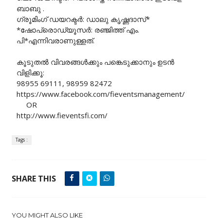
ബാബു .
ഗ്രൂമിംഗ് ഡയറക്ടർ: ഡാലു കൃഷ്ണദാസ്*
*ഷോപ്രൊഡ്യൂസർ: രഞ്ജിത്ത് എം.
പി*എന്നിവരാണുള്ളത്.
കൂടുതൽ വിവരങ്ങൾക്കും പങ്കെടുക്കാനും ഉടൻ
വിളിക്കൂ:
98955 69111, 98959 82472
https://www.facebook.com/fieventsmanagement/
OR
http://www.fieventsfi.com/
Tags :
SHARE THIS
YOU MIGHT ALSO LIKE