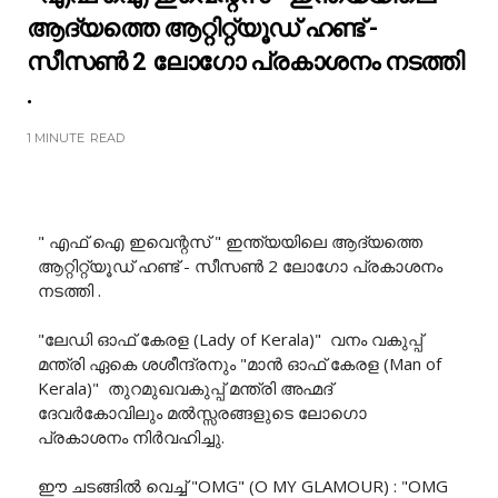
ആദ്യത്തെ ആറ്റിറ്റ്യൂഡ് ഹണ്ട് -
സീസൺ 2 ലോഗോ പ്രകാശനം നടത്തി
.
1 MINUTE
READ
" എഫ് ഐ ഇവെന്റസ് " ഇന്ത്യയിലെ ആദ്യത്തെ
ആറ്റിറ്റ്യൂഡ് ഹണ്ട് - സീസൺ 2 ലോഗോ പ്രകാശനം
നടത്തി .
"ലേഡി ഓഫ് കേരള (Lady of Kerala)" വനം വകുപ്പ്
മന്ത്രി ഏകെ ശശീന്ദ്രനും "മാൻ ഓഫ് കേരള (Man of
Kerala)" തുറമുഖവകുപ്പ് മന്ത്രി അഹ്മദ്
ദേവർകോവിലും മൽസ്സരങ്ങളുടെ ലോഗൊ
പ്രകാശനം നിർവഹിച്ചു.
ഈ ചടങ്ങിൽ വെച്ച് "OMG" (O MY GLAMOUR) : "OMG