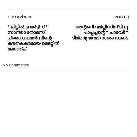
Previous
Next
" ലിറ്റിൽ ഹാർട്ട്സ് "
ആന്റണി വർഗ്ഗീസിന് ടിനു
സാന്ദ്രാ തോമസ്
പാപ്പച്ചന്റെ " ചാവേർ "
പ്രൊഡക്ഷൻസിന്റെ
ടീമിന്റെ ജന്മദിനാശംസകൾ.
കൗതകകരമായ ടൈറ്റിൽ
ലോഞ്ച്.
No Comments: