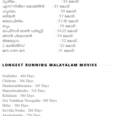
ദൃശ്യം : 63 കോടി .
എന്ന് നിൻ്റെ മൊയ്തീൻ : 61 കോടി
ഹൃദയം : 59 കോടി .
ഒടിയൻ : 57 കോടി .
രേഖാചിത്രം : 57.40 കോടി
ഒപ്പം : 55 കോടി .
ഓഫീസർ ഓൺ ഡ്യൂട്ടി : 54.25 കോടി
ഞാൻ പ്രകാശൻ : 54 കോടി .
ഭ്രമയുഗം : 52 കോടി .
2 കൺട്രീസ് : 52 കോടി .
ജന ഗണ മന : 51 കോടി .
LONGEST RUNNING MALAYALAM MOVIES
Godfather - 404 Days
Chithram - 366
Days
Shankaraabharanam - 365
Days
Manichitrathazhu - 314
Days
Kilukkam - 300
Days
Oru Vadakkan Veeragatha -300
Days
Hitler - 300
Days
Jeevitha Nouka - 284
Days
Akashadoothu - 250
Days