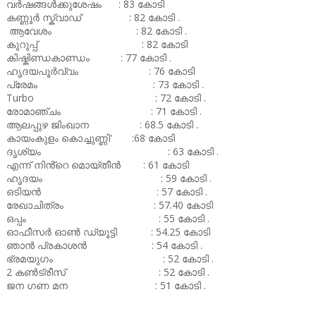
വർഷങ്ങൾക്കുശേഷം : 83 കോടി
കണ്ണൂർ സ്ക്വാഡ് : 82 കോടി .
ആവേശം : 82 കോടി .
കുറുപ്പ് : 82 കോടി
കിഷ്കിണ്ഡകാണ്ഡം : 77 കോടി .
ഹൃദയപൂർവ്വം : 76 കോടി
പ്രേമം : 73 കോടി .
Turbo : 72 കോടി .
രോമാഞ്ചം : 71 കോടി .
ആലപ്പുഴ ജിംഖാന : 68.5 കോടി .
കായംകുളം കൊച്ചുണ്ണി' :68 കോടി
ദൃശ്യം : 63 കോടി .
എന്ന് നിൻ്റെ മൊയ്തീൻ : 61 കോടി
ഹൃദയം : 59 കോടി .
ഒടിയൻ : 57 കോടി .
രേഖാചിത്രം : 57.40 കോടി
ഒപ്പം : 55 കോടി .
ഓഫീസർ ഓൺ ഡ്യൂട്ടി : 54.25 കോടി
ഞാൻ പ്രകാശൻ : 54 കോടി .
ഭ്രമയുഗം : 52 കോടി .
2 കൺട്രീസ് : 52 കോടി .
ജന ഗണ മന : 51 കോടി .