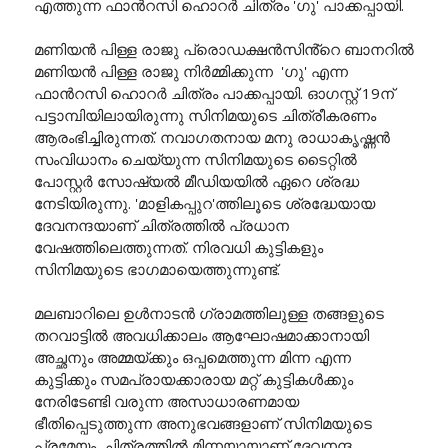
എത്തുന്ന ഫാന്‍റസി ഹൊറർ ചിത്രം 'ഗു' പാക്കപ്പായി.
മണിയൻ പിള്ള രാജു പ്രൊഡക്ഷൻസിൻ്റെ ബാനറിൽ
മണിയൻ പിള്ള രാജു നിർമ്മിക്കുന്ന 'ഗു' എന്ന
ഫാന്‍റസി ഹൊറർ ചിത്രം പാക്കപ്പായി. ഓഗസ്റ്റ് 19ന്
പട്ടാമ്പിയിലായിരുന്നു സിനിമയുടെ ചിത്രീകരണം
ആരംഭിച്ചിരുന്നത്. നവാഗതനായ മനു രാധാകൃഷ്ണൻ
സംവിധാനം ചെയ്യുന്ന സിനിമയുടെ ടൈറ്റിൽ
പോസ്റ്റർ സോഷ്യൽ മീഡിയയിൽ ഏറെ ശ്രദ്ധ
നേടിയിരുന്നു. 'മാളികപ്പുറ'ത്തിലൂടെ ശ്രദ്ധേയായ
ദേവനന്ദയാണ്‌ ചിത്രത്തിൽ പ്രധാന
വേഷത്തിലെത്തുന്നത്. നിരവധി കുട്ടികളും
സിനിമയുടെ ഭാഗമായെത്തുന്നുണ്ട്.
മലബാറിലെ ഉൾനാടൻ ഗ്രാമത്തിലുള്ള തങ്ങളുടെ
തറവാട്ടിൽ അവധിക്കാലം ആഘോഷമാക്കാനായി
അച്ഛനും അമ്മയ്ക്കും ഒപ്പമെത്തുന്ന മിന്ന എന്ന
കുട്ടിക്കും സമപ്രായക്കാരായ മറ്റ് കുട്ടികള്‍ക്കും
നേരിടേണ്ടി വരുന്ന അസാധാരണമായ
ഭീതിപ്പെടുത്തുന്ന അനുഭവങ്ങളാണ് സിനിമയുടെ
പ്രമേയം. ചിത്രത്തിൽ മിന്നയായാണ് ദേവനന്ദ