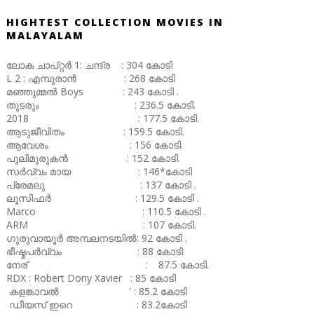
HIGHTEST COLLECTION MOVIES IN
MALAYALAM
ലോക ചാപ്റ്റർ 1: ചന്ദ്ര : 304 കോടി
L 2 : എമ്പുരാൻ : 268 കോടി
മഞ്ഞുമ്മൽ Boys : 243 കോടി .
തുടരും : 236.5 കോടി.
2018 : 177.5 കോടി.
ആടുജീവിതം : 159.5 കോടി.
ആവേശം : 156 കോടി.
പുലിമുരുകൻ : 152 കോടി.
സർവ്വം മായ : 146*കോടി
പ്രേമലു : 137 കോടി .
ലൂസിഫർ : 129.5 കോടി .
Marco : 110.5 കോടി .
ARM : 107 കോടി.
ഗുരുവായൂർ അമ്പലനടയിൽ: 92 കോടി .
ഭീഷ്മപർവ്വം : 88 കോടി.
നേര് : 87.5 കോടി.
RDX : Robert Dony Xavier : 85 കോടി
കളങ്കാവൽ ' : 85.2 കോടി
ഡീയസ് ഇറെ : 83.2കോടി