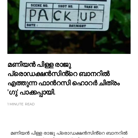
മണിയൻ പിള്ള രാജു
പ്രൊഡക്ഷൻസിൻ്റെ ബാനറിൽ
എത്തുന്ന ഫാന്‍റസി ഹൊറർ ചിത്രം
'ഗു' പാക്കപ്പായി.
1 MINUTE
READ
മണിയൻ പിള്ള രാജു പ്രൊഡക്ഷൻസിൻ്റെ ബാനറിൽ