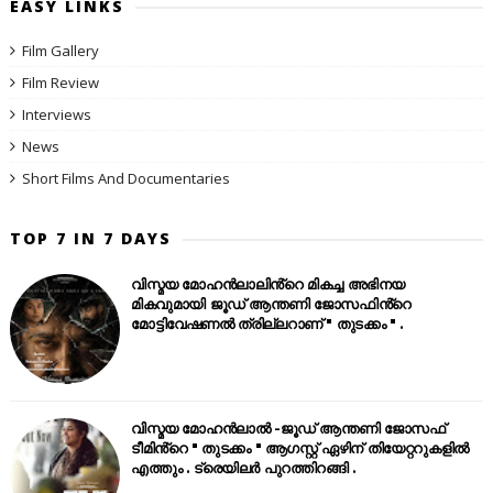
EASY LINKS
Film Gallery
Film Review
Interviews
News
Short Films And Documentaries
TOP 7 IN 7 DAYS
വിസ്മയ മോഹൻലാലിൻ്റെ മികച്ച അഭിനയ
മികവുമായി ജൂഡ് ആന്തണി ജോസഫിൻ്റെ
മോട്ടിവേഷണൽ ത്രില്ലറാണ് " തുടക്കം " .
വിസ്മയ മോഹൻലാൽ -ജൂഡ് ആന്തണി ജോസഫ്
ടീമിൻ്റെ " തുടക്കം " ആഗസ്റ്റ് ഏഴിന് തിയേറ്ററുകളിൽ
എത്തും . ട്രെയിലർ പുറത്തിറങ്ങി .