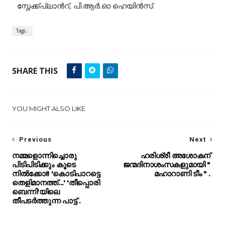
സ്നേക്ക്പ്ലാന്‍റ്, പി.ആർ.ഓ ഹെയിൻസ്.
Tags :
SHARE THIS
YOU MIGHT ALSO LIKE
Previous
Next
നമ്മളൊന്നിച്ചൊരു
ഹരിശ്രീ അശോകന്
പിടിപിടിക്കും കൂടെ
ജന്മദിനാശംസകളുമായി "
നിൽക്കോ!! 'കൊടിപാറട്ടെ
മഹാറാണി ടീം " .
തെളിമാനത്ത്...' 'തീപ്പൊരി
ബെന്നി'യിലെ
തീപടർത്തുന്ന പാട്ട് .