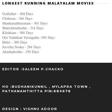
LONGEST RUNNING MALAYALAM MOVIES
Godfather - 404 Days
Chithram - 366
Days
Shankaraabharanam - 365
Days
Manichitrathazhu - 314
Days
Kilukkam - 300
Days
Oru Vadakkan Veeragatha -300
Days
Hitler - 300
Days
Jeevitha Nouka - 284
Days
Akashadoothu - 250
Days
EDITOR :SALEEM P.CHACKO
..
HO :BUDHANIKUNNIL , MYLAPRA TOWN ,
PATHANAMTHITTA PIN:689678
DESIGN : VISHNU ADOOR