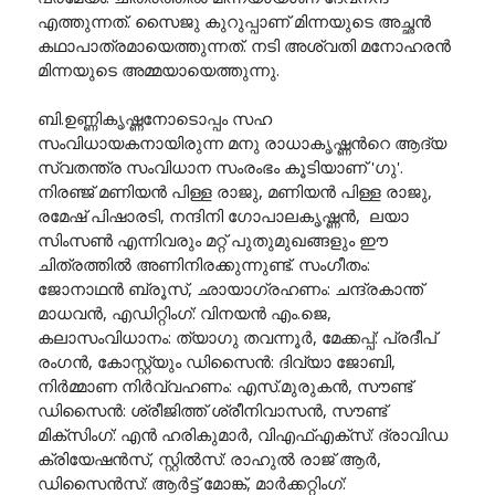
എത്തുന്നത്. സൈജു കുറുപ്പാണ് മിന്നയുടെ അച്ഛൻ
കഥാപാത്രമായെത്തുന്നത്. നടി അശ്വതി മനോഹരൻ
മിന്നയുടെ അമ്മയായെത്തുന്നു.
ബി.ഉണ്ണികൃഷ്ണനോടൊപ്പം സഹ
സംവിധായകനായിരുന്ന മനു രാധാകൃഷ്ണന്‍റെ ആദ്യ
സ്വതന്ത്ര സംവിധാന സംരംഭം കൂടിയാണ് 'ഗു'.
നിരഞ്ജ് മണിയൻ പിള്ള രാജു, മണിയൻ പിള്ള രാജു,
രമേഷ് പിഷാരടി, നന്ദിനി ഗോപാലകൃഷ്ണൻ, ലയാ
സിംസൺ എന്നിവരും മറ്റ് പുതുമുഖങ്ങളും ഈ
ചിത്രത്തിൽ അണിനിരക്കുന്നുണ്ട്. സംഗീതം:
ജോനാഥൻ ബ്രൂസ്, ഛായാഗ്രഹണം: ചന്ദ്രകാന്ത്
മാധവൻ, എഡിറ്റിംഗ്‌: വിനയൻ എം.ജെ,
കലാസംവിധാനം: ത്യാഗു തവന്നൂ‍ർ, മേക്കപ്പ്: പ്രദീപ്
രംഗൻ, കോസ്റ്റ്യും ഡിസൈൻ: ദിവ്യാ ജോബി,
നിർമ്മാണ നിർവ്വഹണം: എസ്.മുരുകൻ, സൗണ്ട്
ഡിസൈൻ: ശ്രീജിത്ത് ശ്രീനിവാസൻ, സൗണ്ട്
മിക്സിംഗ്: എൻ ഹരികുമാർ‍, വിഎഫ്എക്സ്: ദ്രാവിഡ
ക്രിയേഷൻസ്, സ്റ്റിൽസ്: രാഹുൽ രാജ് ആർ,
ഡിസൈൻസ്: ആർട്ട് മോങ്ക്, മാർക്കറ്റിംഗ്: