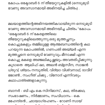
കോപം ഒക്ടോബർ 6 ന് തീയേറ്ററുകളിൽ (നെടുമുടി
വേണു അവസാനമായി അഭിനയിച്ച ചിത്രം) .
മലയാളത്തിന്റെഅഭിനയത്തികവായിരുന്ന നെടുമുടി
വേണു അവസാനമായി അഭിനയിച്ച ചിത്രം "കോപം
"ഒക്ടോബർ 6 ന് കേരളത്തിലെ
തീയേറ്ററുകളിലെത്തുന്നു.ഒരു മുത്തച്ഛനും
കൊച്ചുമകളും തമ്മിലുള്ള ആത്മബന്ധത്തിന്റെ കഥ
പറയുന്ന കോപത്തിൽ, ഗണപതി അയ്യർ എന്ന
മുത്തച്ഛനെ നെടുമുടി വേണുവും മീനാക്ഷി എന്ന
കൊച്ചു മകളെ അഞ്ജലികൃഷ്ണയും അവതരിപ്പിക്കുന്നു.
കൂടാതെ ആലിഫ് ഷാ, അലൻ ബ്ളസീന, സാജൻ
ധ്രുവ്, ശ്യാം നമ്പൂതിരി, വിദ്യാ വിശ്വനാഥ്, ദാവീദ്
ജോൺ , സംഗീത് ചിക്കു , വിനോദ് എന്നിവരും
കഥാപാത്രങ്ങളാകുന്നു.
ബാനർ - ബി എം കെ സിനിമാസ് , കഥ, തിരക്കഥ,
സംഭാഷണം , നിർമ്മാണം, സംവിധാനം - കെ
മഹേന്ദ്രൻ , ഛായാഗ്രഹണം - റോണി സായ്