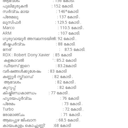
ആവേശം : 156 കോടി.
പുലിമുരുകൻ : 152 കോടി.
സർവ്വം മായ : 146*കോടി
പ്രേമലു : 137 കോടി .
ലൂസിഫർ : 129.5 കോടി .
Marco : 110.5 കോടി .
ARM : 107 കോടി.
ഗുരുവായൂർ അമ്പലനടയിൽ: 92 കോടി .
ഭീഷ്മപർവ്വം : 88 കോടി.
നേര് : 87.5 കോടി.
RDX : Robert Dony Xavier : 85 കോടി
കളങ്കാവൽ ' : 85.2 കോടി
ഡീയസ് ഇറെ : 83.2കോടി
വർഷങ്ങൾക്കുശേഷം : 83 കോടി
കണ്ണൂർ സ്ക്വാഡ് : 82 കോടി .
ആവേശം : 82 കോടി .
കുറുപ്പ് : 82 കോടി
കിഷ്കിണ്ഡകാണ്ഡം : 77 കോടി .
ഹൃദയപൂർവ്വം : 76 കോടി
പ്രേമം : 73 കോടി .
Turbo : 72 കോടി .
രോമാഞ്ചം : 71 കോടി .
ആലപ്പുഴ ജിംഖാന : 68.5 കോടി .
കായംകുളം കൊച്ചുണ്ണി' :68 കോടി