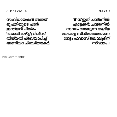
Previous
Next
സംവിധായകൻ അജയ്
'8'ന് ഇനി ചന്ദ്രനിൽ
ഭൂപതിയുടെ പാൻ
എട്ടേക്കർ; ചന്ദ്രനിൽ
ഇന്ത്യൻ ചിത്രം
സ്ഥലം വാങ്ങുന്ന ആദ്യ
'ചൊവ്വാഴ്ച്ച'; റിലീസ്
മലയാള സിനിമാതാരമെന്ന
തിയ്യതി പ്രഖ്യാപിച്ച്
നേട്ടം ഫവാസ് ജലാലുദീന്
അണിയറ പ്രവർത്തകർ.
സ്വന്തം..!
No Comments: