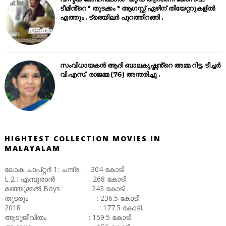
ടീമിൻ്റെ " തുടക്കം " ആഗസ്റ്റ് ഏഴിന് തിയേറ്ററുകളിൽ
എത്തും . ട്രെയിലർ പുറത്തിറങ്ങി .
സംവിധായകൻ ആദി ബാലകൃഷ്ണൻ്റെ അമ്മ റിട്ട. ടീച്ചർ
വി.എസ്. രാജമ്മ (76) അന്തരിച്ചു .
HIGHTEST COLLECTION MOVIES IN
MALAYALAM
ലോക ചാപ്റ്റർ 1: ചന്ദ്ര : 304 കോടി
L 2 : എമ്പുരാൻ : 268 കോടി
മഞ്ഞുമ്മൽ Boys : 243 കോടി .
തുടരും : 236.5 കോടി.
2018 : 177.5 കോടി.
ആടുജീവിതം : 159.5 കോടി.