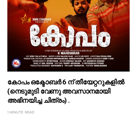
കോപം ഒക്ടോബർ 6 ന് തീയേറ്ററുകളിൽ
(നെടുമുടി വേണു അവസാനമായി
അഭിനയിച്ച ചിത്രം) .
1 MINUTE
READ