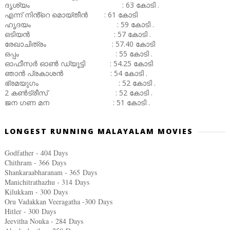
ദൃശ്യം : 63 കോടി .
എന്ന് നിൻ്റെ മൊയ്തീൻ : 61 കോടി
ഹൃദയം : 59 കോടി .
ഒടിയൻ : 57 കോടി .
രേഖാചിത്രം : 57.40 കോടി
ഒപ്പം : 55 കോടി .
ഓഫീസർ ഓൺ ഡ്യൂട്ടി : 54.25 കോടി
ഞാൻ പ്രകാശൻ : 54 കോടി .
ഭ്രമയുഗം : 52 കോടി .
2 കൺട്രീസ് : 52 കോടി .
ജന ഗണ മന : 51 കോടി .
LONGEST RUNNING MALAYALAM MOVIES
Godfather - 404 Days
Chithram - 366
Days
Shankaraabharanam - 365
Days
Manichitrathazhu - 314
Days
Kilukkam - 300
Days
Oru Vadakkan Veeragatha -300
Days
Hitler - 300
Days
Jeevitha Nouka - 284
Days