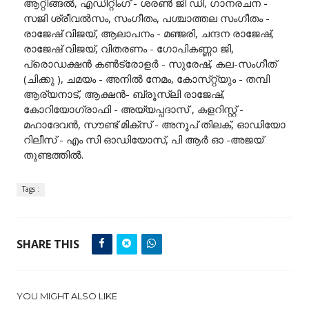
ആറ്റിങ്ങൽ, എഡിറ്റിംഗ് - ശരൺ ജി ഡി, ഗാനരചന -
സജി ശ്രീവൽസം, സംഗീതം, പശ്ചാത്തല സംഗീതം -
രാജേഷ് വിജയ്, ആലാപനം - മഞ്ജരി, ചന്ദന രാജേഷ്,
രാജേഷ് വിജയ്, വിതരണം - ഗോപികണ്ണാ ജി,
പ്രൊഡക്ഷൻ കൺട്രോളർ - സുരേഷ്, കല-സംഗീത്
(ചിക്കു ), ചമയം - അനിൽ നേമം, കോസ്‌റ്റ്യും - തമ്പി
ആര്യനാട്, ആക്ഷൻ- ബ്രൂസ്‌ലി രാജേഷ്,
കോറിയോഗ്രാഫി - അയ്യപ്പദാസ് , കളറിസ്റ്റ് -
മഹാദേവൻ, സൗണ്ട് മിക്സ് - അനൂപ് തിലക്, ഓഡിയോ
റിലീസ് - എം സി ഓഡിയോസ്, പി ആർ ഓ -അജയ്
തുണ്ടത്തിൽ.
Tags :
SHARE THIS
YOU MIGHT ALSO LIKE