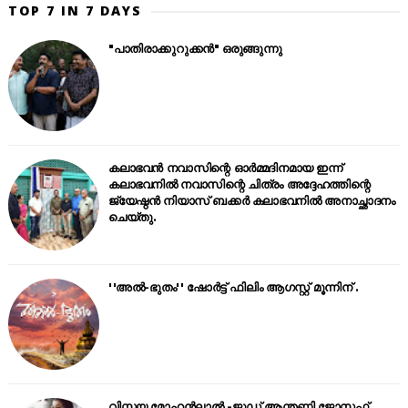
TOP 7 IN 7 DAYS
"പാതിരാക്കുറുക്കൻ" ഒരുങ്ങുന്നു
കലാഭവൻ നവാസിന്റെ ഓർമ്മദിനമായ ഇന്ന്
കലാഭവനിൽ നവാസിന്റെ ചിത്രം അദ്ദേഹത്തിന്റെ
ജ്യേഷ്ഠൻ നിയാസ് ബക്കർ കലാഭവനിൽ അനാച്ഛാദനം
ചെയ്തു.
''അൽ-ഭുതം'' ഷോർട്ട് ഫിലിം ആഗസ്റ്റ് മൂന്നിന് .
വിസ്മയ മോഹൻലാൽ -ജൂഡ് ആന്തണി ജോസഫ്