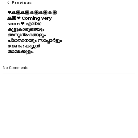
Previous
❤🙏🏼🙏🏼🙏🏼🙏🏼🙏🏼
🙏🏼❤ Coming very
soon ❤ എല്ലാ
കൂട്ടുകാരുടെയും
അനുഗ്രഹങ്ങളും
പ്രാത്ഥനയും സപ്പോർട്ടും
വേണം : കണ്ണൻ
താമരക്കുളം.
No Comments: