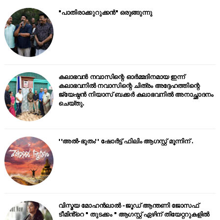
"പാതിരാക്കുറുക്കൻ" ഒരുങ്ങുന്നു
കലാഭവൻ നവാസിന്റെ ഓർമ്മദിനമായ ഇന്ന്
കലാഭവനിൽ നവാസിന്റെ ചിത്രം അദ്ദേഹത്തിന്റെ
ജ്യേഷ്ഠൻ നിയാസ് ബക്കർ കലാഭവനിൽ അനാച്ഛാദനം
ചെയ്തു.
''അൽ-ഭുതം'' ഷോർട്ട് ഫിലിം ആഗസ്റ്റ് മൂന്നിന് .
വിസ്മയ മോഹൻലാൽ -ജൂഡ് ആന്തണി ജോസഫ്
ടീമിൻ്റെ " തുടക്കം " ആഗസ്റ്റ് ഏഴിന് തിയേറ്ററുകളിൽ