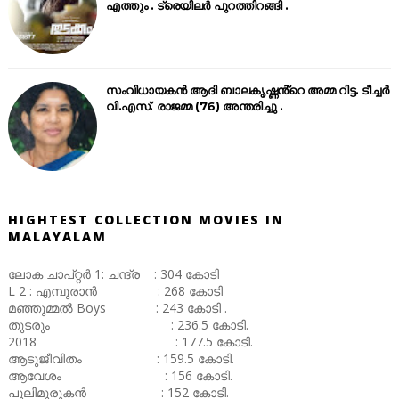
എത്തും . ട്രെയിലർ പുറത്തിറങ്ങി .
സംവിധായകൻ ആദി ബാലകൃഷ്ണൻ്റെ അമ്മ റിട്ട. ടീച്ചർ
വി.എസ്. രാജമ്മ (76) അന്തരിച്ചു .
HIGHTEST COLLECTION MOVIES IN
MALAYALAM
ലോക ചാപ്റ്റർ 1: ചന്ദ്ര : 304 കോടി
L 2 : എമ്പുരാൻ : 268 കോടി
മഞ്ഞുമ്മൽ Boys : 243 കോടി .
തുടരും : 236.5 കോടി.
2018 : 177.5 കോടി.
ആടുജീവിതം : 159.5 കോടി.
ആവേശം : 156 കോടി.
പുലിമുരുകൻ : 152 കോടി.