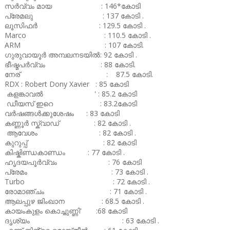
സർവ്വം മായ : 146*കോടി
പ്രേമലു : 137 കോടി .
ലൂസിഫർ : 129.5 കോടി .
Marco : 110.5 കോടി .
ARM : 107 കോടി.
ഗുരുവായൂർ അമ്പലനടയിൽ: 92 കോടി .
ഭീഷ്മപർവ്വം : 88 കോടി.
നേര് : 87.5 കോടി.
RDX : Robert Dony Xavier : 85 കോടി
കളങ്കാവൽ ' : 85.2 കോടി
ഡീയസ് ഇറെ : 83.2കോടി
വർഷങ്ങൾക്കുശേഷം : 83 കോടി
കണ്ണൂർ സ്ക്വാഡ് : 82 കോടി .
ആവേശം : 82 കോടി .
കുറുപ്പ് : 82 കോടി
കിഷ്കിണ്ഡകാണ്ഡം : 77 കോടി .
ഹൃദയപൂർവ്വം : 76 കോടി
പ്രേമം : 73 കോടി .
Turbo : 72 കോടി .
രോമാഞ്ചം : 71 കോടി .
ആലപ്പുഴ ജിംഖാന : 68.5 കോടി .
കായംകുളം കൊച്ചുണ്ണി' :68 കോടി
ദൃശ്യം : 63 കോടി .