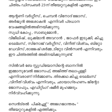
ചിത്രം ഡിസംബർ 23ന് തീയേറ്ററുകളിൽ എത്തും.
ആന്റണി വർഗ്ഗീസ് , ചെമ്പൻ വിനോദ് ജോസ് ,
അർജുൻ അശോകൻ എന്നിവർ പ്രധാന
വേഷങ്ങളിൽഅഭിനയിക്കുന്നു.
സുധി കോപ്പ , സാബുമോൻ ,
വിജീലിഷ് , ലുക്ക്മാൻ അവറാൻ , ജാഫർ ഇടുക്കി, കിച്ചു
ടെല്ലസ് , സിനോജ് വർഗ്ഗീസ് , വിനീത് വിശ്വം, ബിറ്റോ
ഡേവിസ് ,രാജേഷ് ശർമ്മ ,ടിറ്റോ വിൽസൺ എന്നിവരും
ഈ ചിത്രത്തിൽ അഭിനയിക്കുന്നുണ്ട്.
സിൽവർ ബേ സ്റ്റുഡിയോസിന്റെ ബാനറിൽ
ഇമ്മാനുവേൽ ജോസഫ്, അജിത്ത് തലാപ്പള്ളി
എന്നിവരാണ് നിർമ്മാണം .തിരക്കഥ കിച്ചു ടെല്ലസ്
,വിനീത് വിശ്വം എന്നിവരും, ഛായാഗ്രഹണം ജിന്റോ
ജോസഫും, എഡിറ്റിംഗ് ഷമീർ മുഹമ്മദും
നിർവ്വഹിക്കുന്നു.
സെൻട്രൽ പിക്ച്ചേഴ്സ് " അജഗജാന്തരം "
തീയേറ്ററുകളിൽ എത്തിക്കും.