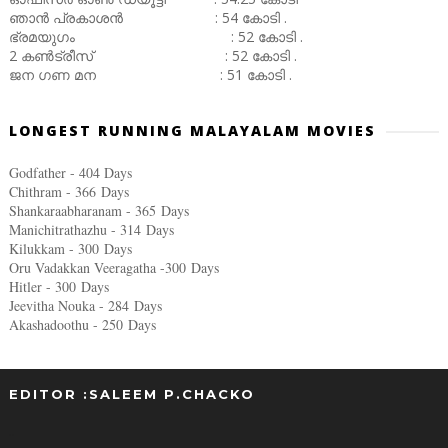
ഞാൻ പ്രകാശൻ : 54 കോടി .
ഭ്രമയുഗം : 52 കോടി .
2 കൺട്രീസ് : 52 കോടി .
ജന ഗണ മന : 51 കോടി .
LONGEST RUNNING MALAYALAM MOVIES
Godfather - 404 Days
Chithram - 366
Days
Shankaraabharanam - 365
Days
Manichitrathazhu - 314
Days
Kilukkam - 300
Days
Oru Vadakkan Veeragatha -300
Days
Hitler - 300
Days
Jeevitha Nouka - 284
Days
Akashadoothu - 250
Days
EDITOR :SALEEM P.CHACKO
..