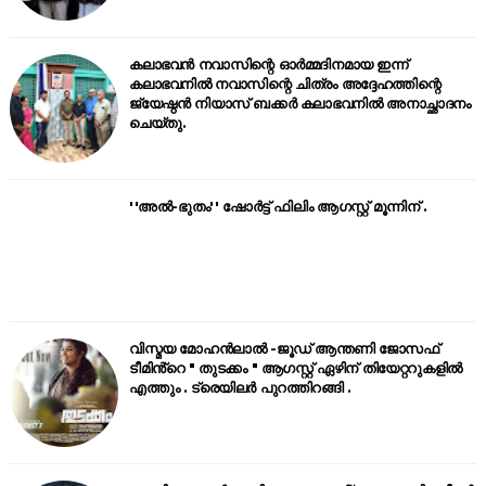
കലാഭവൻ നവാസിന്റെ ഓർമ്മദിനമായ ഇന്ന്
കലാഭവനിൽ നവാസിന്റെ ചിത്രം അദ്ദേഹത്തിന്റെ
ജ്യേഷ്ഠൻ നിയാസ് ബക്കർ കലാഭവനിൽ അനാച്ഛാദനം
ചെയ്തു.
''അൽ-ഭുതം'' ഷോർട്ട് ഫിലിം ആഗസ്റ്റ് മൂന്നിന് .
വിസ്മയ മോഹൻലാൽ -ജൂഡ് ആന്തണി ജോസഫ്
ടീമിൻ്റെ " തുടക്കം " ആഗസ്റ്റ് ഏഴിന് തിയേറ്ററുകളിൽ
എത്തും . ട്രെയിലർ പുറത്തിറങ്ങി .