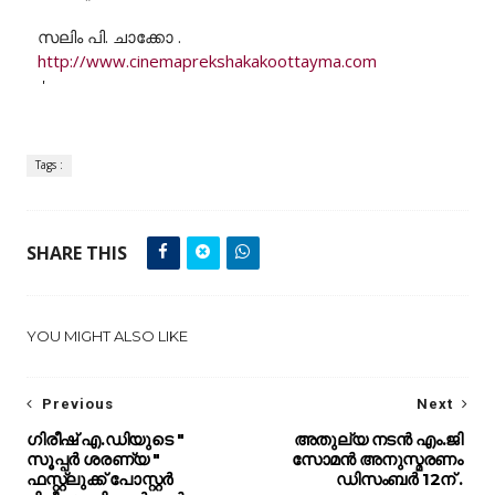
സലിം പി. ചാക്കോ .
http://www.cinemaprekshakakoottayma.com
'
Tags :
SHARE THIS
YOU MIGHT ALSO LIKE
Previous
Next
ഗിരീഷ് എ.ഡിയുടെ "
അതുല്യ നടൻ എം.ജി
സൂപ്പർ ശരണ്യ "
സോമൻ അനുസ്മരണം
ഫസ്റ്റ്ലുക്ക് പോസ്റ്റർ
ഡിസംബർ 12ന് .