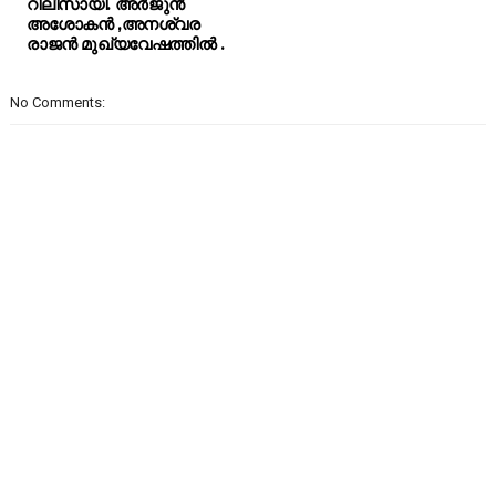
റിലീസായി. അർജുൻ
അശോകൻ ,അനശ്വര
രാജൻ മുഖ്യവേഷത്തിൽ .
No Comments: