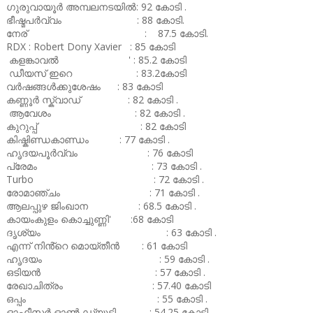
ഗുരുവായൂർ അമ്പലനടയിൽ: 92 കോടി .
ഭീഷ്മപർവ്വം : 88 കോടി.
നേര് : 87.5 കോടി.
RDX : Robert Dony Xavier : 85 കോടി
കളങ്കാവൽ ' : 85.2 കോടി
ഡീയസ് ഇറെ : 83.2കോടി
വർഷങ്ങൾക്കുശേഷം : 83 കോടി
കണ്ണൂർ സ്ക്വാഡ് : 82 കോടി .
ആവേശം : 82 കോടി .
കുറുപ്പ് : 82 കോടി
കിഷ്കിണ്ഡകാണ്ഡം : 77 കോടി .
ഹൃദയപൂർവ്വം : 76 കോടി
പ്രേമം : 73 കോടി .
Turbo : 72 കോടി .
രോമാഞ്ചം : 71 കോടി .
ആലപ്പുഴ ജിംഖാന : 68.5 കോടി .
കായംകുളം കൊച്ചുണ്ണി' :68 കോടി
ദൃശ്യം : 63 കോടി .
എന്ന് നിൻ്റെ മൊയ്തീൻ : 61 കോടി
ഹൃദയം : 59 കോടി .
ഒടിയൻ : 57 കോടി .
രേഖാചിത്രം : 57.40 കോടി
ഒപ്പം : 55 കോടി .
ഓഫീസർ ഓൺ ഡ്യൂട്ടി : 54.25 കോടി