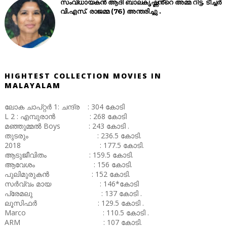
സംവിധായകൻ ആദി ബാലകൃഷ്ണൻ്റെ അമ്മ റിട്ട. ടീച്ചർ
വി.എസ്. രാജമ്മ (76) അന്തരിച്ചു .
HIGHTEST COLLECTION MOVIES IN
MALAYALAM
ലോക ചാപ്റ്റർ 1: ചന്ദ്ര : 304 കോടി
L 2 : എമ്പുരാൻ : 268 കോടി
മഞ്ഞുമ്മൽ Boys : 243 കോടി .
തുടരും : 236.5 കോടി.
2018 : 177.5 കോടി.
ആടുജീവിതം : 159.5 കോടി.
ആവേശം : 156 കോടി.
പുലിമുരുകൻ : 152 കോടി.
സർവ്വം മായ : 146*കോടി
പ്രേമലു : 137 കോടി .
ലൂസിഫർ : 129.5 കോടി .
Marco : 110.5 കോടി .
ARM : 107 കോടി.