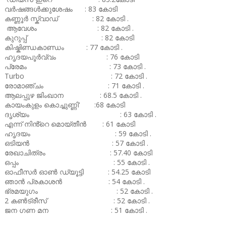
വർഷങ്ങൾക്കുശേഷം : 83 കോടി
കണ്ണൂർ സ്ക്വാഡ് : 82 കോടി .
ആവേശം : 82 കോടി .
കുറുപ്പ് : 82 കോടി
കിഷ്കിണ്ഡകാണ്ഡം : 77 കോടി .
ഹൃദയപൂർവ്വം : 76 കോടി
പ്രേമം : 73 കോടി .
Turbo : 72 കോടി .
രോമാഞ്ചം : 71 കോടി .
ആലപ്പുഴ ജിംഖാന : 68.5 കോടി .
കായംകുളം കൊച്ചുണ്ണി' :68 കോടി
ദൃശ്യം : 63 കോടി .
എന്ന് നിൻ്റെ മൊയ്തീൻ : 61 കോടി
ഹൃദയം : 59 കോടി .
ഒടിയൻ : 57 കോടി .
രേഖാചിത്രം : 57.40 കോടി
ഒപ്പം : 55 കോടി .
ഓഫീസർ ഓൺ ഡ്യൂട്ടി : 54.25 കോടി
ഞാൻ പ്രകാശൻ : 54 കോടി .
ഭ്രമയുഗം : 52 കോടി .
2 കൺട്രീസ് : 52 കോടി .
ജന ഗണ മന : 51 കോടി .