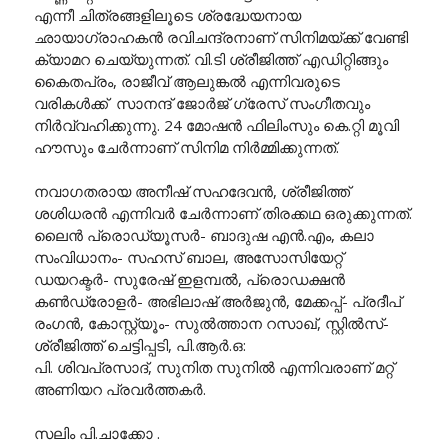
എന്നീ ചിത്രങ്ങളിലൂടെ ശ്രദ്ധേയനായ
ഛായാഗ്രാഹകന്‍ രവിചന്ദ്രനാണ് സിനിമയ്ക്ക് വേണ്ടി
ക്യാമറ ചെയ്യുന്നത്. വി.ടി ശ്രീജിത്ത് എഡിറ്റിങ്ങും
കൈതപ്രം, രാജീവ് ആലുങ്കല്‍ എന്നിവരുടെ
വരികള്‍ക്ക് സാനന്ദ് ജോര്‍ജ് ഗ്രേസ് സംഗീതവും
നിര്‍വ്വഹിക്കുന്നു. 24 മോഷന്‍ ഫിലിംസും കെ.റ്റി മൂവി
ഹൗസും ചേര്‍ന്നാണ് സിനിമ നിര്‍മ്മിക്കുന്നത്.
നവാഗതരായ അനീഷ് സഹദേവന്‍, ശ്രീജിത്ത്
ശശിധരന്‍ എന്നിവർ ചേർന്നാണ് തിരക്കഥ ഒരുക്കുന്നത്.
ലൈന്‍ പ്രൊഡ്യൂസര്‍- ബാദുഷ എന്‍.എം, കലാ
സംവിധാനം- സഹസ് ബാല, അസോസിയേറ്റ്
ഡയറക്ടര്‍- സുരേഷ് ഇളമ്പല്‍, പ്രൊഡക്ഷന്‍
കണ്‍ഡ്രോളര്‍- അഭിലാഷ് അര്‍ജുന്‍, മേക്കപ്പ്- പ്രദീപ്
രംഗന്‍, കോസ്റ്റ്യൂം- സുല്‍ത്താന റസാഖ്, സ്റ്റില്‍സ്-
ശ്രീജിത്ത് ചെട്ടിപ്പടി, പി.ആർ.ഒ:
പി. ശിവപ്രസാദ്, സുനിത സുനില്‍ എന്നിവരാണ് മറ്റ്
അണിയറ പ്രവർത്തകർ.
സലിം പി.ചാക്കോ .