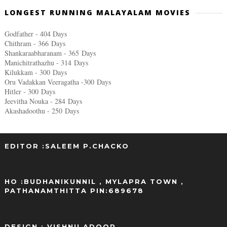
LONGEST RUNNING MALAYALAM MOVIES
Godfather - 404 Days
Chithram - 366
Days
Shankaraabharanam - 365
Days
Manichitrathazhu - 314
Days
Kilukkam - 300
Days
Oru Vadakkan Veeragatha -300
Days
Hitler - 300
Days
Jeevitha Nouka - 284
Days
Akashadoothu - 250
Days
EDITOR :SALEEM P.CHACKO
..
HO :BUDHANIKUNNIL , MYLAPRA TOWN ,
PATHANAMTHITTA PIN:689678
DESIGN : VISHNU ADOOR