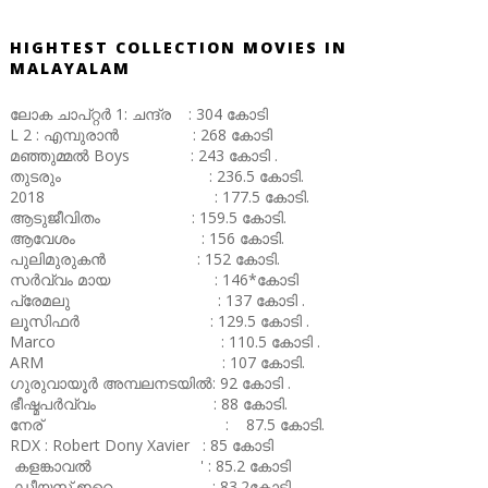
HIGHTEST COLLECTION MOVIES IN
MALAYALAM
ലോക ചാപ്റ്റർ 1: ചന്ദ്ര : 304 കോടി
L 2 : എമ്പുരാൻ : 268 കോടി
മഞ്ഞുമ്മൽ Boys : 243 കോടി .
തുടരും : 236.5 കോടി.
2018 : 177.5 കോടി.
ആടുജീവിതം : 159.5 കോടി.
ആവേശം : 156 കോടി.
പുലിമുരുകൻ : 152 കോടി.
സർവ്വം മായ : 146*കോടി
പ്രേമലു : 137 കോടി .
ലൂസിഫർ : 129.5 കോടി .
Marco : 110.5 കോടി .
ARM : 107 കോടി.
ഗുരുവായൂർ അമ്പലനടയിൽ: 92 കോടി .
ഭീഷ്മപർവ്വം : 88 കോടി.
നേര് : 87.5 കോടി.
RDX : Robert Dony Xavier : 85 കോടി
കളങ്കാവൽ ' : 85.2 കോടി
ഡീയസ് ഇറെ : 83.2കോടി