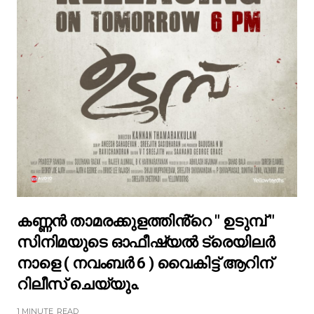
കണ്ണൻ താമരക്കുളത്തിൻ്റെ " ഉടുമ്പ് "
സിനിമയുടെ ഓഫീഷ്യൽ ട്രെയിലർ
നാളെ ( നവംബർ 6 ) വൈകിട്ട് ആറിന്
റിലീസ് ചെയ്യും.
1 MINUTE
READ