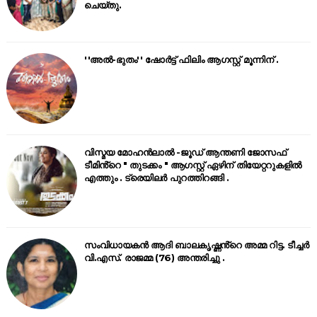
ചെയ്തു.
''അൽ-ഭുതം'' ഷോർട്ട് ഫിലിം ആഗസ്റ്റ് മൂന്നിന് .
വിസ്മയ മോഹൻലാൽ -ജൂഡ് ആന്തണി ജോസഫ്
ടീമിൻ്റെ " തുടക്കം " ആഗസ്റ്റ് ഏഴിന് തിയേറ്ററുകളിൽ
എത്തും . ട്രെയിലർ പുറത്തിറങ്ങി .
സംവിധായകൻ ആദി ബാലകൃഷ്ണൻ്റെ അമ്മ റിട്ട. ടീച്ചർ
വി.എസ്. രാജമ്മ (76) അന്തരിച്ചു .