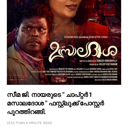
സീമ ജി. നായരുടെ " ചാപ്റ്റർ 1
മസാലദോശ " ഫസ്റ്റ്ലുക്ക് പോസ്റ്റർ
പുറത്തിറങ്ങി.
LESS THAN A MINUTE
READ