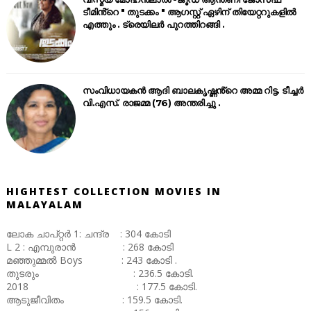
ടീമിൻ്റെ " തുടക്കം " ആഗസ്റ്റ് ഏഴിന് തിയേറ്ററുകളിൽ
എത്തും . ട്രെയിലർ പുറത്തിറങ്ങി .
സംവിധായകൻ ആദി ബാലകൃഷ്ണൻ്റെ അമ്മ റിട്ട. ടീച്ചർ
വി.എസ്. രാജമ്മ (76) അന്തരിച്ചു .
HIGHTEST COLLECTION MOVIES IN
MALAYALAM
ലോക ചാപ്റ്റർ 1: ചന്ദ്ര : 304 കോടി
L 2 : എമ്പുരാൻ : 268 കോടി
മഞ്ഞുമ്മൽ Boys : 243 കോടി .
തുടരും : 236.5 കോടി.
2018 : 177.5 കോടി.
ആടുജീവിതം : 159.5 കോടി.