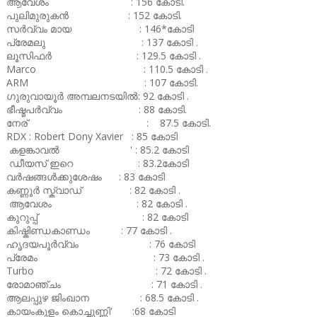
ആവേശം : 156 കോടി.
പുലിമുരുകൻ : 152 കോടി.
സർവ്വം മായ : 146*കോടി
പ്രേമലു : 137 കോടി .
ലൂസിഫർ : 129.5 കോടി .
Marco : 110.5 കോടി .
ARM : 107 കോടി.
ഗുരുവായൂർ അമ്പലനടയിൽ: 92 കോടി .
ഭീഷ്മപർവ്വം : 88 കോടി.
നേര് : 87.5 കോടി.
RDX : Robert Dony Xavier : 85 കോടി
കളങ്കാവൽ ' : 85.2 കോടി
ഡീയസ് ഇറെ : 83.2കോടി
വർഷങ്ങൾക്കുശേഷം : 83 കോടി
കണ്ണൂർ സ്ക്വാഡ് : 82 കോടി .
ആവേശം : 82 കോടി .
കുറുപ്പ് : 82 കോടി
കിഷ്കിണ്ഡകാണ്ഡം : 77 കോടി .
ഹൃദയപൂർവ്വം : 76 കോടി
പ്രേമം : 73 കോടി .
Turbo : 72 കോടി .
രോമാഞ്ചം : 71 കോടി .
ആലപ്പുഴ ജിംഖാന : 68.5 കോടി .
കായംകുളം കൊച്ചുണ്ണി' :68 കോടി