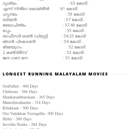
ദൃശ്യം : 63 കോടി .
എന്ന് നിൻ്റെ മൊയ്തീൻ : 61 കോടി
ഹൃദയം : 59 കോടി .
ഒടിയൻ : 57 കോടി .
രേഖാചിത്രം : 57.40 കോടി
ഒപ്പം : 55 കോടി .
ഓഫീസർ ഓൺ ഡ്യൂട്ടി : 54.25 കോടി
ഞാൻ പ്രകാശൻ : 54 കോടി .
ഭ്രമയുഗം : 52 കോടി .
2 കൺട്രീസ് : 52 കോടി .
ജന ഗണ മന : 51 കോടി .
LONGEST RUNNING MALAYALAM MOVIES
Godfather - 404 Days
Chithram - 366
Days
Shankaraabharanam - 365
Days
Manichitrathazhu - 314
Days
Kilukkam - 300
Days
Oru Vadakkan Veeragatha -300
Days
Hitler - 300
Days
Jeevitha Nouka - 284
Days