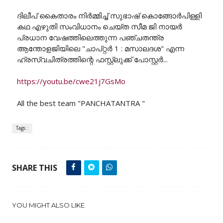
ദിലീപ് കൈതാരം നിർമ്മിച്ച് സുഭാഷ് കൊങ്ങോർപിള്ളി
കഥ എഴുതി സംവിധാനം ചെയ്ത സീമ ജി നായർ
പ്രധാന വേഷത്തിലെത്തുന്ന പഞ്ചതന്ത്ര
ആന്തോളജിയിലെ "ചാപ്റ്റർ 1 : മസാലദശ" എന്ന
ഹ്രസ്വചിത്രത്തിന്റെ ഫസ്റ്റ്ലുക്ക് പോസ്റ്റർ...
https://youtu.be/cwe21j7GsMo
All the best team "PANCHATANTRA "
Tags :
SHARE THIS
YOU MIGHT ALSO LIKE