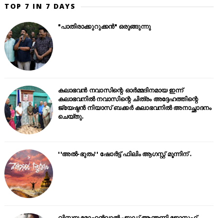
TOP 7 IN 7 DAYS
"പാതിരാക്കുറുക്കൻ" ഒരുങ്ങുന്നു
കലാഭവൻ നവാസിന്റെ ഓർമ്മദിനമായ ഇന്ന്
കലാഭവനിൽ നവാസിന്റെ ചിത്രം അദ്ദേഹത്തിന്റെ
ജ്യേഷ്ഠൻ നിയാസ് ബക്കർ കലാഭവനിൽ അനാച്ഛാദനം
ചെയ്തു.
''അൽ-ഭുതം'' ഷോർട്ട് ഫിലിം ആഗസ്റ്റ് മൂന്നിന് .
വിസ്മയ മോഹൻലാൽ -ജൂഡ് ആന്തണി ജോസഫ്