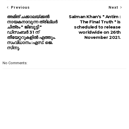
Previous
Next
അമിത് ചക്കാലയ്ക്കൽ
Salman Khan's " Antim :
നായകനാവുന്ന ത്രില്ലർ
The Final Truth " is
ചിത്രം " ജിബൂട്ടി "
scheduled to release
ഡിസംബർ 31 ന്
worldwide on 26th
തീയേറ്ററുകളിൽ എത്തും.
November 2021.
സംവിധാനം :എസ്. ജെ.
സിനു.
No Comments: