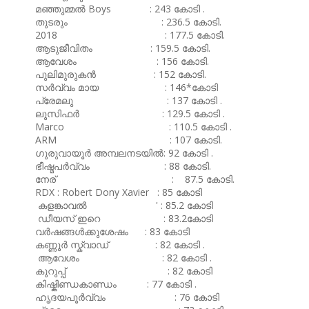
മഞ്ഞുമ്മൽ Boys : 243 കോടി .
തുടരും : 236.5 കോടി.
2018 : 177.5 കോടി.
ആടുജീവിതം : 159.5 കോടി.
ആവേശം : 156 കോടി.
പുലിമുരുകൻ : 152 കോടി.
സർവ്വം മായ : 146*കോടി
പ്രേമലു : 137 കോടി .
ലൂസിഫർ : 129.5 കോടി .
Marco : 110.5 കോടി .
ARM : 107 കോടി.
ഗുരുവായൂർ അമ്പലനടയിൽ: 92 കോടി .
ഭീഷ്മപർവ്വം : 88 കോടി.
നേര് : 87.5 കോടി.
RDX : Robert Dony Xavier : 85 കോടി
കളങ്കാവൽ ' : 85.2 കോടി
ഡീയസ് ഇറെ : 83.2കോടി
വർഷങ്ങൾക്കുശേഷം : 83 കോടി
കണ്ണൂർ സ്ക്വാഡ് : 82 കോടി .
ആവേശം : 82 കോടി .
കുറുപ്പ് : 82 കോടി
കിഷ്കിണ്ഡകാണ്ഡം : 77 കോടി .
ഹൃദയപൂർവ്വം : 76 കോടി