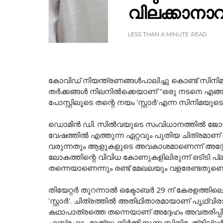
വിലക്കാനാ
LESS THAN A MINUTE
READ
കോവിഡ് നിയന്ത്രണങ്ങൾപാലിച്ചു കൊണ്ട് സിനിമ ത
തർക്കങ്ങൾ നിലനിൽക്കെയാണ് "ഒരു നടനെ എങ്ങന
പോസ്റ്റിലൂടെ തന്റെ നയം 'സ്റ്റാർ'എന്ന സിനി
ഡൊമിന്‍ ഡി. സില്‍വയുടെ സംവിധാനത്തിൽ ജോജു
വേഷത്തിൽ എത്തുന്ന ഏറ്റവും പുതിയ ചിത്രമാണ് 'സ
വരുന്നതും ആളുകളുടെ അവകാശമാണെന്ന് അദ്ദേഹം
ലോകത്തിന്റെ വിവിധ കോണുകളിലിരുന്ന് ഒടിടി പ്
തന്നെയാണെന്നും രണ്ട് മേഖലയും വളരേണ്ടതുണ്ടെന
തിയേറ്റർ തുറന്നാൽ ഒക്ടോബർ 29 ന് കേരളത്തില
'സ്റ്റാർ'. ചിത്രത്തിൽ അതിഥിതാരമായാണ് പൃഥ്വി
കഥാപാത്രത്തെ തന്നെയാണ് അദ്ദേഹം അവതരിപ്പിക
എബ്രഹാം മാത്യു നിര്‍മ്മിക്കുന്ന സിനിമ, ത്രില