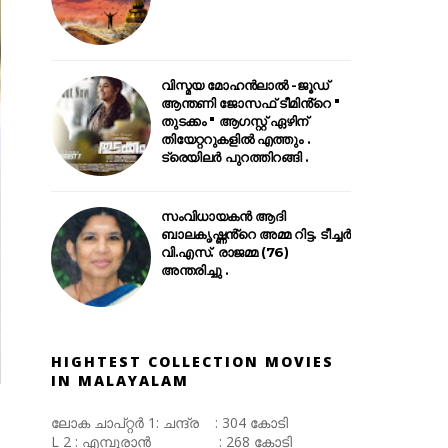
വിസ്മയ മോഹൻലാൽ -ജൂഡ്
ആന്തണി ജോസഫ് ടീമിൻ്റെ "
തുടക്കം " ആഗസ്റ്റ് ഏഴിന്
തിയേറ്ററുകളിൽ എത്തും .
ട്രെയിലർ പുറത്തിറങ്ങി .
സംവിധായകൻ ആദി
ബാലകൃഷ്ണൻ്റെ അമ്മ റിട്ട. ടീച്ചർ
വി.എസ്. രാജമ്മ (76)
അന്തരിച്ചു .
HIGHTEST COLLECTION MOVIES
IN MALAYALAM
ലോക ചാപ്റ്റർ 1: ചന്ദ്ര : 304 കോടി
L 2 : എമ്പുരാൻ : 268 കോടി