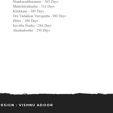
Shankaraabharanam - 365
Days
Manichitrathazhu - 314
Days
Kilukkam - 300
Days
Oru Vadakkan Veeragatha -300
Days
Hitler - 300
Days
Jeevitha Nouka - 284
Days
Akashadoothu - 250
Days
DESIGN : VISHNU ADOOR