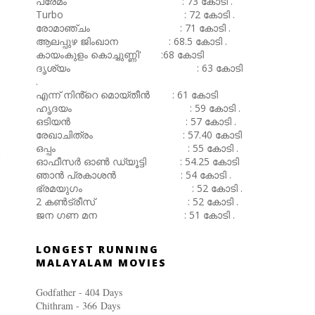
പ്രേമം : 73 കോടി .
Turbo : 72 കോടി .
രോമാഞ്ചം : 71 കോടി .
ആലപ്പുഴ ജിംഖാന : 68.5 കോടി .
കായംകുളം കൊച്ചുണ്ണി' :68 കോടി
ദൃശ്യം : 63 കോടി
.
എന്ന് നിൻ്റെ മൊയ്തീൻ : 61 കോടി
ഹൃദയം : 59 കോടി .
ഒടിയൻ : 57 കോടി .
രേഖാചിത്രം : 57.40 കോടി
ഒപ്പം : 55 കോടി .
ഓഫീസർ ഓൺ ഡ്യൂട്ടി : 54.25 കോടി
ഞാൻ പ്രകാശൻ : 54 കോടി .
ഭ്രമയുഗം : 52 കോടി .
2 കൺട്രീസ് : 52 കോടി .
ജന ഗണ മന : 51 കോടി .
LONGEST RUNNING
MALAYALAM MOVIES
Godfather - 404 Days
Chithram - 366
Days