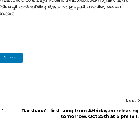
ക്ഷ്മി, തൻമയ് മിഥുൻ,ജാഫര്‍ ഇടുക്കി, സബിത, ഷൈനി
ക്കള്‍.
Share it
Next
" .
‘Darshana' - first song from #Hridayam releasing
tomorrow, Oct 25th at 6 pm IST.