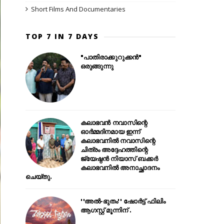
Short Films And Documentaries
TOP 7 IN 7 DAYS
"പാതിരാക്കുറുക്കൻ"
ഒരുങ്ങുന്നു
കലാഭവൻ നവാസിന്റെ
ഓർമ്മദിനമായ ഇന്ന്
കലാഭവനിൽ നവാസിന്റെ
ചിത്രം അദ്ദേഹത്തിന്റെ
ജ്യേഷ്ഠൻ നിയാസ് ബക്കർ
കലാഭവനിൽ അനാച്ഛാദനം
ചെയ്തു.
''അൽ-ഭുതം'' ഷോർട്ട് ഫിലിം
ആഗസ്റ്റ് മൂന്നിന് .