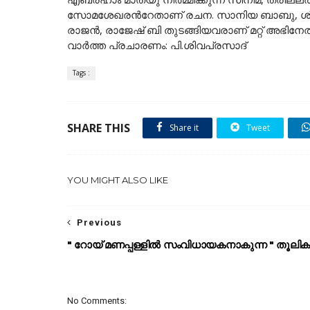
സോമശേഖരന്‍റേതാണ് രചന. സാനിയ ബാബു, ശ്രീല
രാജൻ, രാജേഷ് ബി തുടങ്ങിയവരാണ് മറ്റ് അഭിനേതാ
വാർത്ത പ്രചാരണം: പി.ശിവപ്രസാദ്
Tags :
SHARE THIS
Share it
Tweet
YOU MIGHT ALSO LIKE
Previous
" റോയ് മണപ്പള്ളിൽ സംവിധായകനാകുന്ന " തൂലിക 
No Comments: