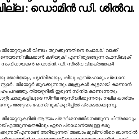
വില്ല : ഡൊമിൻ ഡി. ശിൽവ.
ീയേറ്ററുകൾ വീണ്ടും തുറക്കുന്നതിനെ ചൊല്ലി വാക്ക്
െയാണ് വിലക്കാൻ കഴിയുക" എന്ന് തുടങ്ങുന്ന ഫേസ്ബുക്
മയുടെ സംവിധായകൻ ഡൊമിൻ. ഡി. സിൽവ വ്യക്തമാക്കി.
 ജോര്‍ജ്ജും, പൃഥ്വിരാജും, ഷീലു എബ്രഹാമും പ്രധാന
്റ്റാര്‍'. തിയേറ്റർ തുറക്കുന്നതും ആളുകൾ കൂട്ടമായി കാണാൻ
 പറഞ്ഞു. തിയേറ്ററിൽ ഇരുന്ന് സിനിമ കാണുന്നതും
ലാറ്റ്ഫോമുകളിലൂടെ സിനിമ ആസ്വദിക്കുന്നതും നല്ല കാര്യം
്നും അദ്ദേഹം ഫേസ്ബുക് കുറിപ്പിൽ പ്രകടമാക്കുന്നു.
െ തീയേറ്ററുകളിൽ ആദ്യം പ്രദർശനത്തിനെത്തുന്ന ചിത്രമാവും
രാജ് എത്തുന്നതെങ്കിലും ഏറെ പ്രാധാന്യമുള്ള ഒരു
്കുന്നത് എന്നാണ് അറിയുന്നത്. അബാം മൂവീസിന്‍റെ ബാനറില്‍
്ലര്‍ വിഭാഗത്തില്‍ പെടുന്നതാണ്. നവാഗതനായ സുവിന്‍ എസ്