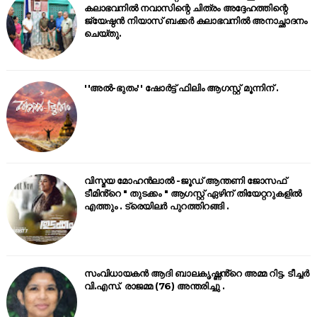
കലാഭവനിൽ നവാസിന്റെ ചിത്രം അദ്ദേഹത്തിന്റെ
ജ്യേഷ്ഠൻ നിയാസ് ബക്കർ കലാഭവനിൽ അനാച്ഛാദനം
ചെയ്തു.
''അൽ-ഭുതം'' ഷോർട്ട് ഫിലിം ആഗസ്റ്റ് മൂന്നിന് .
വിസ്മയ മോഹൻലാൽ -ജൂഡ് ആന്തണി ജോസഫ്
ടീമിൻ്റെ " തുടക്കം " ആഗസ്റ്റ് ഏഴിന് തിയേറ്ററുകളിൽ
എത്തും . ട്രെയിലർ പുറത്തിറങ്ങി .
സംവിധായകൻ ആദി ബാലകൃഷ്ണൻ്റെ അമ്മ റിട്ട. ടീച്ചർ
വി.എസ്. രാജമ്മ (76) അന്തരിച്ചു .