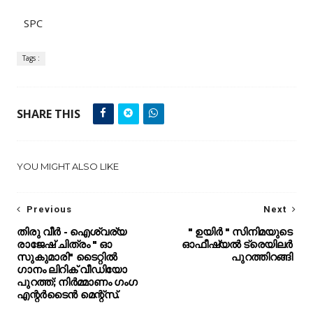
SPC
Tags :
SHARE THIS
YOU MIGHT ALSO LIKE
Previous
Next
തിരു വീർ - ഐശ്വര്യ
" ഉയിർ " സിനിമയുടെ
രാജേഷ് ചിത്രം " ഓ
ഓഫീഷ്യൽ ട്രെയിലർ
സുകുമാരി" ടൈറ്റിൽ
പുറത്തിറങ്ങി
ഗാനം ലിറിക് വീഡിയോ
പുറത്ത്; നിർമ്മാണം ഗംഗ
എന്റർടൈൻ മെന്റ്‌സ്.