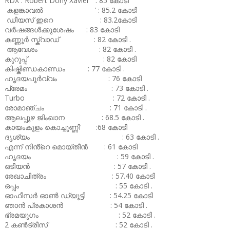
RDX : Robert Dony Xavier : 85 കോടി
കളങ്കാവൽ ' : 85.2 കോടി
ഡീയസ് ഇറെ : 83.2കോടി
വർഷങ്ങൾക്കുശേഷം : 83 കോടി
കണ്ണൂർ സ്ക്വാഡ് : 82 കോടി .
ആവേശം : 82 കോടി .
കുറുപ്പ് : 82 കോടി
കിഷ്കിണ്ഡകാണ്ഡം : 77 കോടി .
ഹൃദയപൂർവ്വം : 76 കോടി
പ്രേമം : 73 കോടി .
Turbo : 72 കോടി .
രോമാഞ്ചം : 71 കോടി .
ആലപ്പുഴ ജിംഖാന : 68.5 കോടി .
കായംകുളം കൊച്ചുണ്ണി' :68 കോടി
ദൃശ്യം : 63 കോടി .
എന്ന് നിൻ്റെ മൊയ്തീൻ : 61 കോടി
ഹൃദയം : 59 കോടി .
ഒടിയൻ : 57 കോടി .
രേഖാചിത്രം : 57.40 കോടി
ഒപ്പം : 55 കോടി .
ഓഫീസർ ഓൺ ഡ്യൂട്ടി : 54.25 കോടി
ഞാൻ പ്രകാശൻ : 54 കോടി .
ഭ്രമയുഗം : 52 കോടി .
2 കൺട്രീസ് : 52 കോടി .