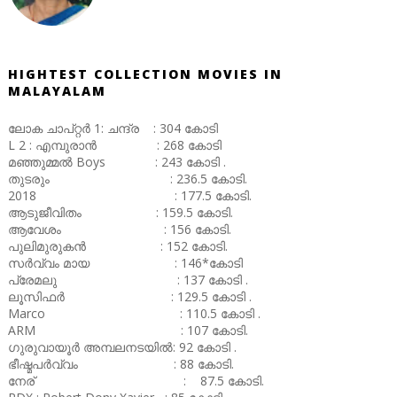
HIGHTEST COLLECTION MOVIES IN
MALAYALAM
ലോക ചാപ്റ്റർ 1: ചന്ദ്ര : 304 കോടി
L 2 : എമ്പുരാൻ : 268 കോടി
മഞ്ഞുമ്മൽ Boys : 243 കോടി .
തുടരും : 236.5 കോടി.
2018 : 177.5 കോടി.
ആടുജീവിതം : 159.5 കോടി.
ആവേശം : 156 കോടി.
പുലിമുരുകൻ : 152 കോടി.
സർവ്വം മായ : 146*കോടി
പ്രേമലു : 137 കോടി .
ലൂസിഫർ : 129.5 കോടി .
Marco : 110.5 കോടി .
ARM : 107 കോടി.
ഗുരുവായൂർ അമ്പലനടയിൽ: 92 കോടി .
ഭീഷ്മപർവ്വം : 88 കോടി.
നേര് : 87.5 കോടി.