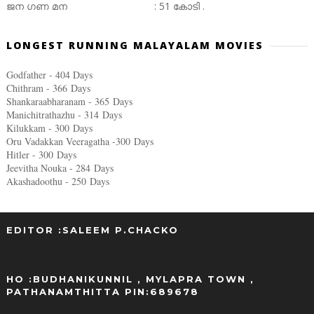
ജന ഗണ മന : 51 കോടി .
LONGEST RUNNING MALAYALAM MOVIES
Godfather - 404 Days
Chithram - 366
Days
Shankaraabharanam - 365
Days
Manichitrathazhu - 314
Days
Kilukkam - 300
Days
Oru Vadakkan Veeragatha -300
Days
Hitler - 300
Days
Jeevitha Nouka - 284
Days
Akashadoothu - 250
Days
EDITOR :SALEEM P.CHACKO
..
HO :BUDHANIKUNNIL , MYLAPRA TOWN ,
PATHANAMTHITTA PIN:689678