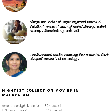
വിസ്മയ മോഹൻലാൽ -ജൂഡ് ആന്തണി ജോസഫ്
ടീമിൻ്റെ " തുടക്കം " ആഗസ്റ്റ് ഏഴിന് തിയേറ്ററുകളിൽ
എത്തും . ട്രെയിലർ പുറത്തിറങ്ങി .
സംവിധായകൻ ആദി ബാലകൃഷ്ണൻ്റെ അമ്മ റിട്ട. ടീച്ചർ
വി.എസ്. രാജമ്മ (76) അന്തരിച്ചു .
HIGHTEST COLLECTION MOVIES IN
MALAYALAM
ലോക ചാപ്റ്റർ 1: ചന്ദ്ര : 304 കോടി
L 2 : എമ്പുരാൻ : 268 കോടി