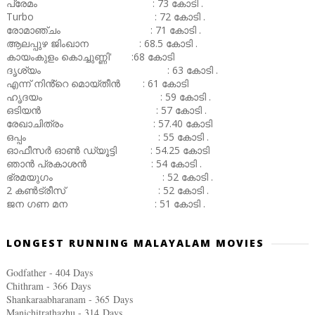
പ്രേമം : 73 കോടി .
Turbo : 72 കോടി .
രോമാഞ്ചം : 71 കോടി .
ആലപ്പുഴ ജിംഖാന : 68.5 കോടി .
കായംകുളം കൊച്ചുണ്ണി' :68 കോടി
ദൃശ്യം : 63 കോടി .
എന്ന് നിൻ്റെ മൊയ്തീൻ : 61 കോടി
ഹൃദയം : 59 കോടി .
ഒടിയൻ : 57 കോടി .
രേഖാചിത്രം : 57.40 കോടി
ഒപ്പം : 55 കോടി .
ഓഫീസർ ഓൺ ഡ്യൂട്ടി : 54.25 കോടി
ഞാൻ പ്രകാശൻ : 54 കോടി .
ഭ്രമയുഗം : 52 കോടി .
2 കൺട്രീസ് : 52 കോടി .
ജന ഗണ മന : 51 കോടി .
LONGEST RUNNING MALAYALAM MOVIES
Godfather - 404 Days
Chithram - 366
Days
Shankaraabharanam - 365
Days
Manichitrathazhu - 314
Days