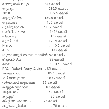
മഞ്ഞുമ്മൽ Boys : 243 കോടി .
തുടരും : 236.5 കോടി.
2018 : 177.5 കോടി.
ആടുജീവിതം : 159.5 കോടി.
ആവേശം : 156 കോടി.
പുലിമുരുകൻ : 152 കോടി.
സർവ്വം മായ : 146*കോടി
പ്രേമലു : 137 കോടി .
ലൂസിഫർ : 129.5 കോടി .
Marco : 110.5 കോടി .
ARM : 107 കോടി.
ഗുരുവായൂർ അമ്പലനടയിൽ: 92 കോടി .
ഭീഷ്മപർവ്വം : 88 കോടി.
നേര് : 87.5 കോടി.
RDX : Robert Dony Xavier : 85 കോടി
കളങ്കാവൽ ' : 85.2 കോടി
ഡീയസ് ഇറെ : 83.2കോടി
വർഷങ്ങൾക്കുശേഷം : 83 കോടി
കണ്ണൂർ സ്ക്വാഡ് : 82 കോടി .
ആവേശം : 82 കോടി .
കുറുപ്പ് : 82 കോടി
കിഷ്കിണ്ഡകാണ്ഡം : 77 കോടി .
ഹൃദയപൂർവ്വം : 76 കോടി