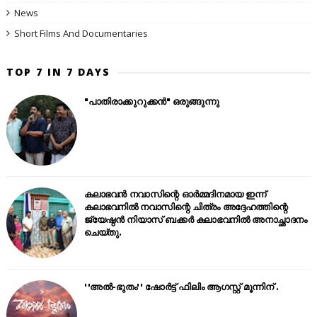
News
Short Films And Documentaries
TOP 7 IN 7 DAYS
"പാതിരാക്കുറുക്കൻ" ഒരുങ്ങുന്നു
കലാഭവൻ നവാസിന്റെ ഓർമ്മദിനമായ ഇന്ന്
കലാഭവനിൽ നവാസിന്റെ ചിത്രം അദ്ദേഹത്തിന്റെ
ജ്യേഷ്ഠൻ നിയാസ് ബക്കർ കലാഭവനിൽ അനാച്ഛാദനം
ചെയ്തു.
''അൽ-ഭുതം'' ഷോർട്ട് ഫിലിം ആഗസ്റ്റ് മൂന്നിന് .