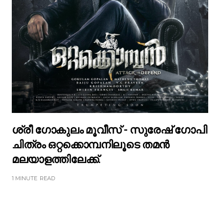
ശ്രീ ഗോകുലം മൂവീസ് - സുരേഷ് ഗോപി
ചിത്രം ഒറ്റക്കൊമ്പനിലൂടെ തമൻ
മലയാളത്തിലേക്ക്.
1 MINUTE
READ