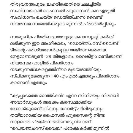
തിരുവനന്തപുരം :ലഹരിക്കെതിരെ ചലച്ചിത്ര
സംവിധായകൻ ഫൈസൽ ഹുസൈൻ കഥ എഴുതി
സംവിധാനം ചെയ്ത"ഡെയ്ഞ്ചറസ് വൈബ്"
നിയമസഭ സാമാജികരുടെ മുന്നിൽ പ്രദർശിപ്പിക്കും.
സാമൂഹിക പ്രതിബദ്ധതയുള്ള കലാസൃഷ്ടി കൾക്ക്
ലഭിക്കുന്ന ഈ അംഗീകാരം, "ഡെയ്ഞ്ചറസ് വൈബ്"
ടീമിന്റെ പരിശ്രമങ്ങൾക്കുള്ള അഭിമാനകരമായ
നേട്ടമാണ്.ജൂൺ -29 തിങ്കളാഴ്ച വൈകിട്ട് 6 മണിക്കാണ്
നിയമസഭ ഹാളിൽ പ്രദർശനം
നടക്കുന്നത്.കേരളത്തിൻ്റെ മുഖ്യമന്ത്രിയും
സ്പീക്കറുമടങ്ങുന്ന 140 എംഎൽഎമാരും പ്രദർശനം
കാണാൻ എത്തും.
"കട്ടപ്പാടത്തെ മാന്ത്രികൻ" എന്ന സിനിമയും നിരവധി
അവാർഡുകൾ അടക്കം കരസ്ഥമാക്കിയ
ഡോക്യുമെൻ്ററികളും ഷോർട്ട് ഫിലിമുകളും
തയ്യാറാക്കിയ ഫൈസൽ ഹുസൈന്റെ നീണ്ട
നാളത്തെ പ്രയ്തനത്തിനൊടുവിലാണ്
"ഡെയ്ഞ്ചറസ് വൈബ്" പ്രേക്ഷകർക്ക് മുന്നിൽ