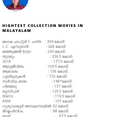
HIGHTEST COLLECTION MOVIES IN
MALAYALAM
ലോക ചാപ്റ്റർ 1: ചന്ദ്ര : 304 കോടി
L 2 : എമ്പുരാൻ : 268 കോടി
മഞ്ഞുമ്മൽ Boys : 243 കോടി .
തുടരും : 236.5 കോടി.
2018 : 177.5 കോടി.
ആടുജീവിതം : 159.5 കോടി.
ആവേശം : 156 കോടി.
പുലിമുരുകൻ : 152 കോടി.
സർവ്വം മായ : 146*കോടി
പ്രേമലു : 137 കോടി .
ലൂസിഫർ : 129.5 കോടി .
Marco : 110.5 കോടി .
ARM : 107 കോടി.
ഗുരുവായൂർ അമ്പലനടയിൽ: 92 കോടി .
ഭീഷ്മപർവ്വം : 88 കോടി.
നേര് : 87.5 കോടി.