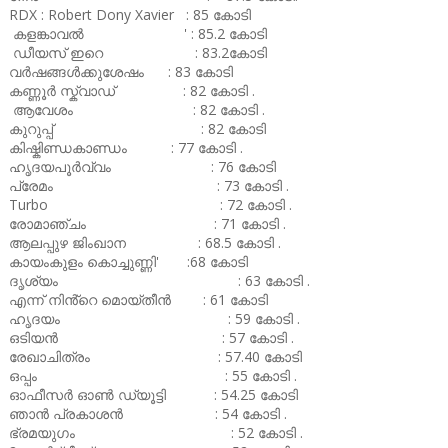
RDX : Robert Dony Xavier : 85 കോടി
കളങ്കാവൽ ' : 85.2 കോടി
ഡീയസ് ഇറെ : 83.2കോടി
വർഷങ്ങൾക്കുശേഷം : 83 കോടി
കണ്ണൂർ സ്ക്വാഡ് : 82 കോടി .
ആവേശം : 82 കോടി .
കുറുപ്പ് : 82 കോടി
കിഷ്കിണ്ഡകാണ്ഡം : 77 കോടി .
ഹൃദയപൂർവ്വം : 76 കോടി
പ്രേമം : 73 കോടി .
Turbo : 72 കോടി .
രോമാഞ്ചം : 71 കോടി .
ആലപ്പുഴ ജിംഖാന : 68.5 കോടി .
കായംകുളം കൊച്ചുണ്ണി' :68 കോടി
ദൃശ്യം : 63 കോടി .
എന്ന് നിൻ്റെ മൊയ്തീൻ : 61 കോടി
ഹൃദയം : 59 കോടി .
ഒടിയൻ : 57 കോടി .
രേഖാചിത്രം : 57.40 കോടി
ഒപ്പം : 55 കോടി .
ഓഫീസർ ഓൺ ഡ്യൂട്ടി : 54.25 കോടി
ഞാൻ പ്രകാശൻ : 54 കോടി .
ഭ്രമയുഗം : 52 കോടി .