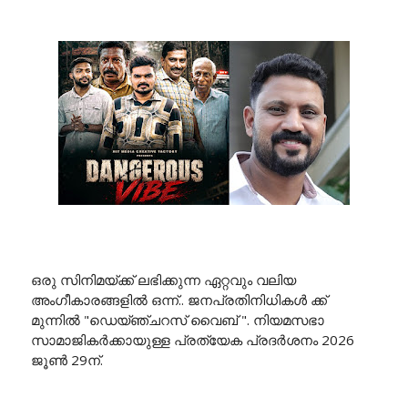
ഒരു സിനിമയ്ക്ക് ലഭിക്കുന്ന ഏറ്റവും വലിയ
അംഗീകാരങ്ങളിൽ ഒന്ന്.. ജനപ്രതിനിധികൾ ക്ക്
മുന്നിൽ "ഡെയ്ഞ്ചറസ് വൈബ് ". നിയമസഭാ
സാമാജികർക്കായുള്ള പ്രത്യേക പ്രദർശനം 2026
ജൂൺ 29ന്.