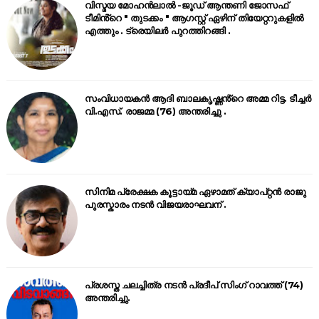
വിസ്മയ മോഹൻലാൽ -ജൂഡ് ആന്തണി ജോസഫ്
ടീമിൻ്റെ " തുടക്കം " ആഗസ്റ്റ് ഏഴിന് തിയേറ്ററുകളിൽ
എത്തും . ട്രെയിലർ പുറത്തിറങ്ങി .
സംവിധായകൻ ആദി ബാലകൃഷ്ണൻ്റെ അമ്മ റിട്ട. ടീച്ചർ
വി.എസ്. രാജമ്മ (76) അന്തരിച്ചു .
സിനിമ പ്രേക്ഷക കൂട്ടായ്മ ഏഴാമത് ക്യാപ്റ്റൻ രാജു
പുരസ്കാരം നടൻ വിജയരാഘവന് .
പ്രശസ്ത ചലച്ചിത്ര നടൻ പ്രദീപ് സിംഗ് റാവത്ത് (74)
അന്തരിച്ചു.