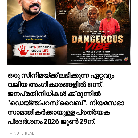
ഒരു സിനിമയ്ക്ക് ലഭിക്കുന്ന ഏറ്റവും
വലിയ അംഗീകാരങ്ങളിൽ ഒന്ന്..
ജനപ്രതിനിധികൾ ക്ക് മുന്നിൽ
"ഡെയ്ഞ്ചറസ് വൈബ് ". നിയമസഭാ
സാമാജികർക്കായുള്ള പ്രത്യേക
പ്രദർശനം 2026 ജൂൺ 29ന്.
1 MINUTE
READ