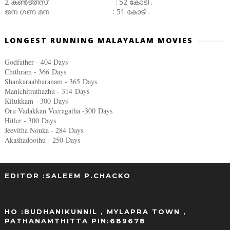
2 കൺട്രീസ് : 52 കോടി .
ജന ഗണ മന : 51 കോടി .
LONGEST RUNNING MALAYALAM MOVIES
Godfather - 404 Days
Chithram - 366
Days
Shankaraabharanam - 365
Days
Manichitrathazhu - 314
Days
Kilukkam - 300
Days
Oru Vadakkan Veeragatha -300
Days
Hitler - 300
Days
Jeevitha Nouka - 284
Days
Akashadoothu - 250
Days
EDITOR :SALEEM P.CHACKO
..
HO :BUDHANIKUNNIL , MYLAPRA TOWN ,
PATHANAMTHITTA PIN:689678