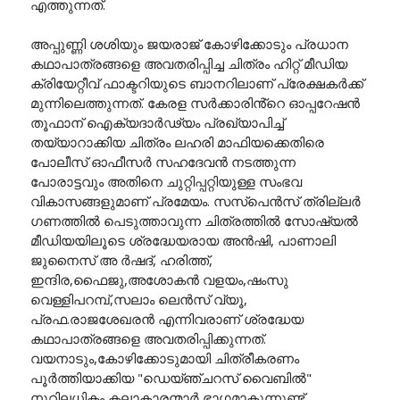
എത്തുന്നത്.
അപ്പുണ്ണി ശശിയും ജയരാജ് കോഴിക്കോടും പ്രധാന
കഥാപാത്രങ്ങളെ അവതരിപ്പിച്ച ചിത്രം ഹിറ്റ് മീഡിയ
ക്രിയേറ്റീവ് ഫാക്ടറിയുടെ ബാനറിലാണ് പ്രേക്ഷകർക്ക്
മുന്നിലെത്തുന്നത്. കേരള സർക്കാരിൻ്റെ ഓപ്പറേഷൻ
തൂഫാന് ഐക്യദാർഢ്യം പ്രഖ്യാപിച്ച്
തയ്യാറാക്കിയ ചിത്രം ലഹരി മാഫിയക്കെതിരെ
പോലീസ് ഓഫീസർ സഹദേവൻ നടത്തുന്ന
പോരാട്ടവും അതിനെ ചുറ്റിപ്പറ്റിയുള്ള സംഭവ
വികാസങ്ങളുമാണ് പ്രമേയം. സസ്പെൻസ് ത്രില്ലർ
ഗണത്തിൽ പെടുത്താവുന്ന ചിത്രത്തിൽ സോഷ്യൽ
മീഡിയയിലൂടെ ശ്രദ്ധേയരായ അൻഷി, പാണാലി
ജുനൈസ് അ ർഷദ്, ഹരിത്ത്,
ഇന്ദിര,ഫൈജു,അശോകൻ വളയം,ഷംസു
വെള്ളിപറമ്പ്,സലാം ലെൻസ് വ്യൂ,
പ്രഫ.രാജശേഖരൻ എന്നിവരാണ് ശ്രദ്ധേയ
കഥാപാത്രങ്ങളെ അവതരിപ്പിക്കുന്നത്.
വയനാടും,കോഴിക്കോടുമായി ചിത്രീകരണം
പൂർത്തിയാക്കിയ "ഡെയ്ഞ്ചറസ് വൈബിൽ"
നൂറിലധികം കലാകാരന്മാർ ഭാഗമാകുന്നുണ്ട്.