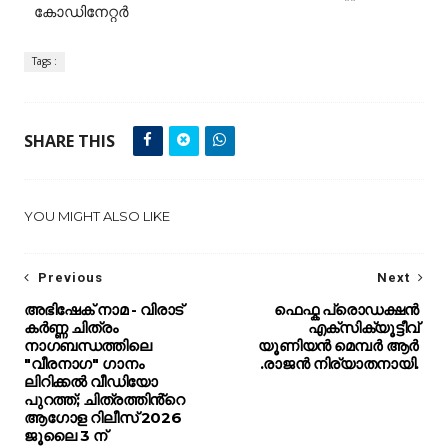
കോഡിനേറ്റർ
Tags :
SHARE THIS
YOU MIGHT ALSO LIKE
Previous
Next
അഭിഷേക് നാമ - വിരാട്
ഫെഫ്ക പ്രൊഡക്ഷൻ
കർണ്ണ ചിത്രം
എക്സിക്യൂട്ടീവ്
നാഗബന്ധത്തിലെ
യൂണിയൻ മെമ്പർ ആർ
"വീരനാഗ" ഗാനം
.രാജൻ നിര്യാതനായി.
ലിറിക്കൽ വീഡിയോ
പുറത്ത്; ചിത്രത്തിൻ്റെ
ആഗോള റിലീസ് 2026
ജൂലൈ 3 ന്