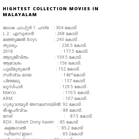
HIGHTEST COLLECTION MOVIES IN
MALAYALAM
ലോക ചാപ്റ്റർ 1: ചന്ദ്ര : 304 കോടി
L 2 : എമ്പുരാൻ : 268 കോടി
മഞ്ഞുമ്മൽ Boys : 243 കോടി .
തുടരും : 236.5 കോടി.
2018 : 177.5 കോടി.
ആടുജീവിതം : 159.5 കോടി.
ആവേശം : 156 കോടി.
പുലിമുരുകൻ : 152 കോടി.
സർവ്വം മായ : 146*കോടി
പ്രേമലു : 137 കോടി .
ലൂസിഫർ : 129.5 കോടി .
Marco : 110.5 കോടി .
ARM : 107 കോടി.
ഗുരുവായൂർ അമ്പലനടയിൽ: 92 കോടി .
ഭീഷ്മപർവ്വം : 88 കോടി.
നേര് : 87.5 കോടി.
RDX : Robert Dony Xavier : 85 കോടി
കളങ്കാവൽ ' : 85.2 കോടി
ഡീയസ് ഇറെ : 83.2കോടി