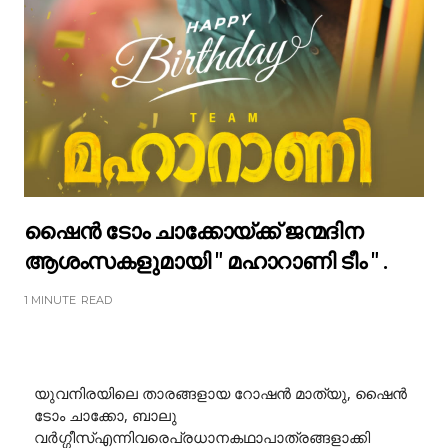
ഷൈൻ ടോം ചാക്കോയ്ക്ക് ജന്മദിന
ആശംസകളുമായി " മഹാറാണി ടീം " .
1 MINUTE
READ
യുവനിരയിലെ താരങ്ങളായ റോഷൻ മാത്യു, ഷൈൻ
ടോം ചാക്കോ, ബാലു
വർഗ്ഗീസ്എന്നിവരെപ്രധാനകഥാപാത്രങ്ങളാക്കി