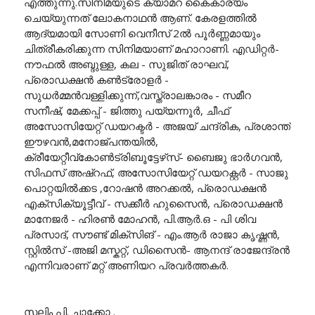
എത്തുന്നു.സിനിമയുടെ ക്യാമറ കൈകാര്യം
ചെയ്യുന്നത് ലോകനാഥൻ ആണ്. കേരളത്തിൽ
ആദ്യമായി സോണി വെനീസ് 2ൽ പൂർണ്ണമായും
ചിത്രീകരിക്കുന്ന സിനിമയാണ് മഹാറാണി. എഡിറ്റർ-
നൗഫൽ അബ്ദുള്ള, കല - സുജിത് രാഘവ്,
പ്രൊഡക്ഷൻ കൺട്രോളർ -
സുധർമ്മൻവള്ളിക്കുന്ന്,വസ്ത്രാലങ്കാരം - സമീറ
സനീഷ്, മേക്കപ്പ് - ജിത്തു പയ്യന്നൂർ, ചീഫ്
അസോസിയേറ്റ് ഡയറക്ടർ - അജയ് ചന്ദ്രിക, പ്രശാന്ത്
ഈഴവൻ,മനോജ്‌പന്തയിൽ,
ക്രീയേറ്റീവ്കോൺട്രിബൂട്ടേഴ്‌സ്- ബൈജു ഭാർഗവൻ,
സിഫസ് അഷ്‌റഫ്‌, അസോസിയേറ്റ് ഡയറക്റ്റർ - സാജു
പൊറ്റയിൽക്കട ,റോഷൻ അറക്കൽ, പ്രൊഡക്ഷൻ
എക്സിക്യൂട്ടീവ് - സക്കീർ ഹുസൈൻ, പ്രൊഡക്ഷൻ
മാനേജർ - ഹിരൺ മോഹൻ, പി.ആർ.ഒ - പി ശിവ
പ്രസാദ്, സൗണ്ട് മിക്സിങ് - എം.ആർ രാജാ കൃഷ്ണൻ,
സ്റ്റിൽസ് -അജി മസ്കറ്റ്, ഡിസൈൻ- ആനന്ദ് രാജേന്ദ്രൻ
എന്നിവരാണ് മറ്റ് അണിയറ പ്രവർത്തകർ.
സലിം പി. ചാക്കോ .