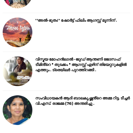
''അൽ-ഭുതം'' ഷോർട്ട് ഫിലിം ആഗസ്റ്റ് മൂന്നിന് .
വിസ്മയ മോഹൻലാൽ -ജൂഡ് ആന്തണി ജോസഫ്
ടീമിൻ്റെ " തുടക്കം " ആഗസ്റ്റ് ഏഴിന് തിയേറ്ററുകളിൽ
എത്തും . ട്രെയിലർ പുറത്തിറങ്ങി .
സംവിധായകൻ ആദി ബാലകൃഷ്ണൻ്റെ അമ്മ റിട്ട. ടീച്ചർ
വി.എസ്. രാജമ്മ (76) അന്തരിച്ചു .