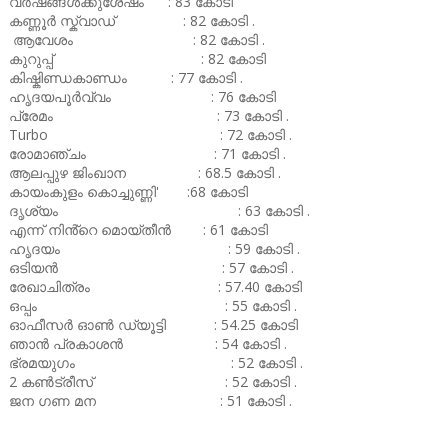
വർഷങ്ങൾക്കുശേഷം : 83 കോടി
കണ്ണൂർ സ്ക്വാഡ് : 82 കോടി .
ആവേശം : 82 കോടി .
കുറുപ്പ് : 82 കോടി
കിഷ്കിണ്ഡകാണ്ഡം : 77 കോടി .
ഹൃദയപൂർവ്വം : 76 കോടി
പ്രേമം : 73 കോടി .
Turbo : 72 കോടി .
രോമാഞ്ചം : 71 കോടി .
ആലപ്പുഴ ജിംഖാന : 68.5 കോടി .
കായംകുളം കൊച്ചുണ്ണി' :68 കോടി
ദൃശ്യം : 63 കോടി .
എന്ന് നിൻ്റെ മൊയ്തീൻ : 61 കോടി
ഹൃദയം : 59 കോടി .
ഒടിയൻ : 57 കോടി .
രേഖാചിത്രം : 57.40 കോടി
ഒപ്പം : 55 കോടി .
ഓഫീസർ ഓൺ ഡ്യൂട്ടി : 54.25 കോടി
ഞാൻ പ്രകാശൻ : 54 കോടി .
ഭ്രമയുഗം : 52 കോടി .
2 കൺട്രീസ് : 52 കോടി .
ജന ഗണ മന : 51 കോടി .