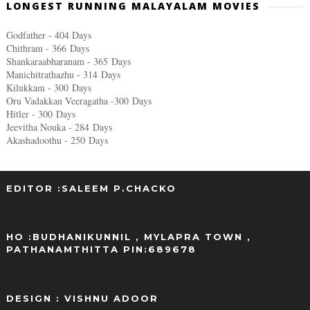
LONGEST RUNNING MALAYALAM MOVIES
Godfather - 404 Days
Chithram - 366
Days
Shankaraabharanam - 365
Days
Manichitrathazhu - 314
Days
Kilukkam - 300
Days
Oru Vadakkan Veeragatha -300
Days
Hitler - 300
Days
Jeevitha Nouka - 284
Days
Akashadoothu - 250
Days
EDITOR :SALEEM P.CHACKO
..
HO :BUDHANIKUNNIL , MYLAPRA TOWN ,
PATHANAMTHITTA PIN:689678
DESIGN : VISHNU ADOOR