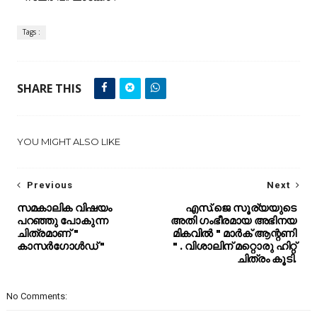
Tags :
SHARE THIS
YOU MIGHT ALSO LIKE
Previous
Next
സമകാലിക വിഷയം
എസ്.ജെ സൂര്യയുടെ
പറഞ്ഞു പോകുന്ന
അതി ഗംഭീരമായ അഭിനയ
ചിത്രമാണ് "
മികവിൽ " മാർക് ആന്റണി
കാസർഗോൾഡ് "
" . വിശാലിന് മറ്റൊരു ഹിറ്റ്
ചിത്രം കൂടി.
No Comments: