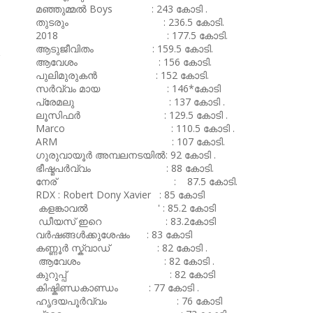
മഞ്ഞുമ്മൽ Boys : 243 കോടി .
തുടരും : 236.5 കോടി.
2018 : 177.5 കോടി.
ആടുജീവിതം : 159.5 കോടി.
ആവേശം : 156 കോടി.
പുലിമുരുകൻ : 152 കോടി.
സർവ്വം മായ : 146*കോടി
പ്രേമലു : 137 കോടി .
ലൂസിഫർ : 129.5 കോടി .
Marco : 110.5 കോടി .
ARM : 107 കോടി.
ഗുരുവായൂർ അമ്പലനടയിൽ: 92 കോടി .
ഭീഷ്മപർവ്വം : 88 കോടി.
നേര് : 87.5 കോടി.
RDX : Robert Dony Xavier : 85 കോടി
കളങ്കാവൽ ' : 85.2 കോടി
ഡീയസ് ഇറെ : 83.2കോടി
വർഷങ്ങൾക്കുശേഷം : 83 കോടി
കണ്ണൂർ സ്ക്വാഡ് : 82 കോടി .
ആവേശം : 82 കോടി .
കുറുപ്പ് : 82 കോടി
കിഷ്കിണ്ഡകാണ്ഡം : 77 കോടി .
ഹൃദയപൂർവ്വം : 76 കോടി