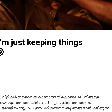
 I’m just keeping things
😜
കൾ, വിളികൾ ഇതൊക്കെ കാണാത്തത് കൊണ്ടല്ല... നിങ്ങളെ
 എത്തുന്നതായിരിക്കും...!! കൂടെ നിർത്തുന്നതിനു,
 ഒരായിരം സ്നേഹം..!! ഈ പരിഗണനയ്ക്കു ഞങ്ങളാൽ കഴിയുന്ന