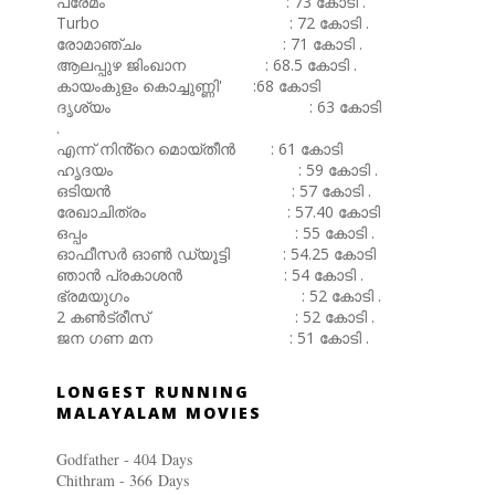
പ്രേമം : 73 കോടി .
Turbo : 72 കോടി .
രോമാഞ്ചം : 71 കോടി .
ആലപ്പുഴ ജിംഖാന : 68.5 കോടി .
കായംകുളം കൊച്ചുണ്ണി' :68 കോടി
ദൃശ്യം : 63 കോടി
.
എന്ന് നിൻ്റെ മൊയ്തീൻ : 61 കോടി
ഹൃദയം : 59 കോടി .
ഒടിയൻ : 57 കോടി .
രേഖാചിത്രം : 57.40 കോടി
ഒപ്പം : 55 കോടി .
ഓഫീസർ ഓൺ ഡ്യൂട്ടി : 54.25 കോടി
ഞാൻ പ്രകാശൻ : 54 കോടി .
ഭ്രമയുഗം : 52 കോടി .
2 കൺട്രീസ് : 52 കോടി .
ജന ഗണ മന : 51 കോടി .
LONGEST RUNNING
MALAYALAM MOVIES
Godfather - 404 Days
Chithram - 366
Days