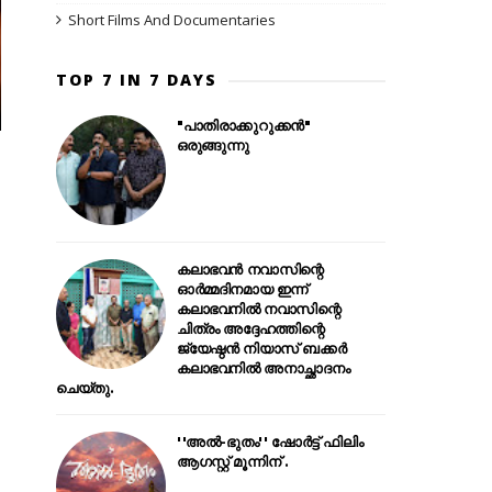
Short Films And Documentaries
TOP 7 IN 7 DAYS
"പാതിരാക്കുറുക്കൻ"
ഒരുങ്ങുന്നു
കലാഭവൻ നവാസിന്റെ
ഓർമ്മദിനമായ ഇന്ന്
കലാഭവനിൽ നവാസിന്റെ
ചിത്രം അദ്ദേഹത്തിന്റെ
ജ്യേഷ്ഠൻ നിയാസ് ബക്കർ
കലാഭവനിൽ അനാച്ഛാദനം
ചെയ്തു.
''അൽ-ഭുതം'' ഷോർട്ട് ഫിലിം
ആഗസ്റ്റ് മൂന്നിന് .