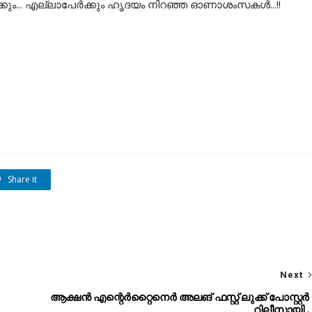
ക്കും... എല്ലാപേർക്കും ഹൃദയം നിറഞ്ഞ ഓണാശംസകൾ...!!
Share it
Next
ആക്ഷൻ എന്റെർറ്റൈനെർ അലങ് ഫസ്റ്റ് ലുക്ക് പോസ്റ്റർ
റിലീസായി .