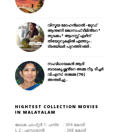
വിസ്മയ മോഹൻലാൽ -ജൂഡ്
ആന്തണി ജോസഫ് ടീമിൻ്റെ "
തുടക്കം " ആഗസ്റ്റ് ഏഴിന്
തിയേറ്ററുകളിൽ എത്തും .
ട്രെയിലർ പുറത്തിറങ്ങി .
സംവിധായകൻ ആദി
ബാലകൃഷ്ണൻ്റെ അമ്മ റിട്ട. ടീച്ചർ
വി.എസ്. രാജമ്മ (76)
അന്തരിച്ചു .
HIGHTEST COLLECTION MOVIES
IN MALAYALAM
ലോക ചാപ്റ്റർ 1: ചന്ദ്ര : 304 കോടി
L 2 : എമ്പുരാൻ : 268 കോടി