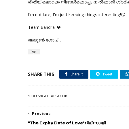
രീതിയിലൊക്കെ നിങ്ങൾക്കൊപ്പം നിൽക്കാൻ ശ്രമി
I’m not late, I’m just keeping things interesting!😜
Team Bandra!!❤️
അരുൺ ഗോപി .
Tags :
SHARE THIS
Share it
Tweet
YOU MIGHT ALSO LIKE
Previous
"The Expiry Date of Love"റിലീസായി.