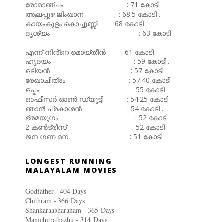
രോമാഞ്ചം : 71 കോടി .
ആലപ്പുഴ ജിംഖാന : 68.5 കോടി .
കായംകുളം കൊച്ചുണ്ണി' :68 കോടി
ദൃശ്യം : 63 കോടി
.
എന്ന് നിൻ്റെ മൊയ്തീൻ : 61 കോടി
ഹൃദയം : 59 കോടി .
ഒടിയൻ : 57 കോടി .
രേഖാചിത്രം : 57.40 കോടി
ഒപ്പം : 55 കോടി .
ഓഫീസർ ഓൺ ഡ്യൂട്ടി : 54.25 കോടി
ഞാൻ പ്രകാശൻ : 54 കോടി .
ഭ്രമയുഗം : 52 കോടി .
2 കൺട്രീസ് : 52 കോടി .
ജന ഗണ മന : 51 കോടി .
LONGEST RUNNING
MALAYALAM MOVIES
Godfather - 404 Days
Chithram - 366
Days
Shankaraabharanam - 365
Days
Manichitrathazhu - 314
Days