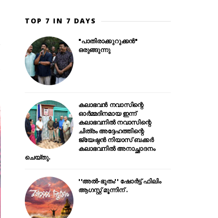
TOP 7 IN 7 DAYS
"പാതിരാക്കുറുക്കൻ"
ഒരുങ്ങുന്നു
കലാഭവൻ നവാസിന്റെ
ഓർമ്മദിനമായ ഇന്ന്
കലാഭവനിൽ നവാസിന്റെ
ചിത്രം അദ്ദേഹത്തിന്റെ
ജ്യേഷ്ഠൻ നിയാസ് ബക്കർ
കലാഭവനിൽ അനാച്ഛാദനം
ചെയ്തു.
''അൽ-ഭുതം'' ഷോർട്ട് ഫിലിം
ആഗസ്റ്റ് മൂന്നിന് .