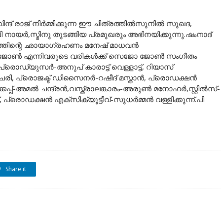
വിന്ദ് രാജ് നിര്‍മ്മിക്കുന്ന ഈ ചിത്രത്തില്‍സുനില്‍ സുഖദ,
ായര്‍,സ്മിനു തുടങ്ങിയ പ്രമുഖരും അഭിനയിക്കുന്നു.ഷംനാദ്
ത്തിന്റെ ഛായാഗ്രഹണം മനേഷ് മാധവൻ
 ജോൺ എന്നിവരുടെ വരികള്‍ക്ക് സെജോ ജോണ്‍ സംഗീതം
് പ്രൊഡ്യുസര്‍-അനുപ് കാരാട്ട് വെള്ളാട്ട്, റിയാസ്
ി, പ്രൊജക്ട് ഡിസൈനർ-റഷീദ് മസ്താൻ, പ്രൊഡക്ഷന്‍
പ്-അമല്‍ ചന്ദ്രന്‍,വസ്ത്രാലങ്കാരം-അരുണ്‍ മനോഹര്‍,സ്റ്റില്‍സ്-
്രൊഡക്ഷന്‍ എക്സിക്യൂട്ടീവ്-സുധര്‍മ്മന്‍ വള്ളിക്കുന്ന്.പി
Share it