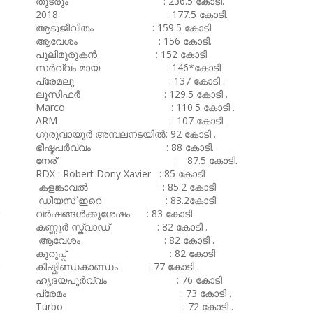
തുടരും : 236.5 കോടി.
2018 : 177.5 കോടി.
ആടുജീവിതം : 159.5 കോടി.
ആവേശം : 156 കോടി.
പുലിമുരുകൻ : 152 കോടി.
സർവ്വം മായ : 146*കോടി
പ്രേമലു : 137 കോടി .
ലൂസിഫർ : 129.5 കോടി .
Marco : 110.5 കോടി .
ARM : 107 കോടി.
ഗുരുവായൂർ അമ്പലനടയിൽ: 92 കോടി .
ഭീഷ്മപർവ്വം : 88 കോടി.
നേര് : 87.5 കോടി.
RDX : Robert Dony Xavier : 85 കോടി
കളങ്കാവൽ ' : 85.2 കോടി
ഡീയസ് ഇറെ : 83.2കോടി
വർഷങ്ങൾക്കുശേഷം : 83 കോടി
കണ്ണൂർ സ്ക്വാഡ് : 82 കോടി .
ആവേശം : 82 കോടി .
കുറുപ്പ് : 82 കോടി
കിഷ്കിണ്ഡകാണ്ഡം : 77 കോടി .
ഹൃദയപൂർവ്വം : 76 കോടി
പ്രേമം : 73 കോടി .
Turbo : 72 കോടി .