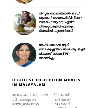
വിസ്മയ മോഹൻലാൽ -ജൂഡ്
ആന്തണി ജോസഫ് ടീമിൻ്റെ "
തുടക്കം " ആഗസ്റ്റ് ഏഴിന്
തിയേറ്ററുകളിൽ എത്തും .
ട്രെയിലർ പുറത്തിറങ്ങി .
സംവിധായകൻ ആദി
ബാലകൃഷ്ണൻ്റെ അമ്മ റിട്ട. ടീച്ചർ
വി.എസ്. രാജമ്മ (76)
അന്തരിച്ചു .
HIGHTEST COLLECTION MOVIES
IN MALAYALAM
ലോക ചാപ്റ്റർ 1: ചന്ദ്ര : 304 കോടി
L 2 : എമ്പുരാൻ : 268 കോടി
മഞ്ഞുമ്മൽ Boys : 243 കോടി .