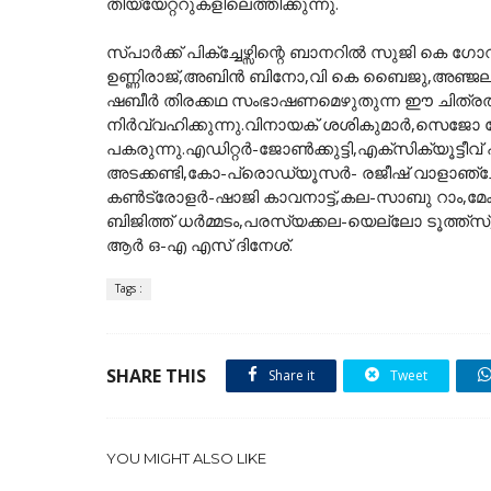
തിയ്യേറ്ററുകളിലെത്തിക്കുന്നു.
സ്പാര്‍ക്ക് പിക്ച്ചേഴ്സിന്റെ ബാനറില്‍ സുജി കെ ഗോ
ഉണ്ണിരാജ്,അബിന്‍ ബിനോ,വി കെ ബെെജു,അഞ്ജലി ന
ഷബീര്‍ തിരക്കഥ സംഭാഷണമെഴുതുന്ന ഈ ചിത്ര
നിര്‍വ്വഹിക്കുന്നു.വിനായക് ശശികുമാർ,സെജോ
പകരുന്നു.എഡിറ്റര്‍-ജോണ്‍ക്കുട്ടി,എക്സിക്യൂട്ടീവ
അടക്കണ്ടി,കോ-പ്രൊഡ്യൂസർ- രജീഷ് വാളാഞ്ചേര
കണ്‍ട്രോളര്‍-ഷാജി കാവനാട്ട്,കല-സാബു റാം,മേക്കപ്
ബിജിത്ത് ധര്‍മ്മടം,പരസ്യക്കല-യെല്ലോ ടൂത്ത്സ്, പ
ആർ ഒ-എ എസ് ദിനേശ്.
Tags :
SHARE THIS
Share it
Tweet
YOU MIGHT ALSO LIKE