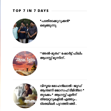
TOP 7 IN 7 DAYS
"പാതിരാക്കുറുക്കൻ"
ഒരുങ്ങുന്നു
''അൽ-ഭുതം'' ഷോർട്ട് ഫിലിം
ആഗസ്റ്റ് മൂന്നിന് .
വിസ്മയ മോഹൻലാൽ -ജൂഡ്
ആന്തണി ജോസഫ് ടീമിൻ്റെ "
തുടക്കം " ആഗസ്റ്റ് ഏഴിന്
തിയേറ്ററുകളിൽ എത്തും .
ട്രെയിലർ പുറത്തിറങ്ങി .