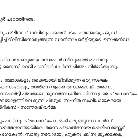
ർ പുറത്തിറങ്ങി.
ണനും ശ്രീനാഥ് ഭാസിയും ഷൈൻ ടോം ചാക്കോയും ജൂഡ്
്ച്‌ റിലീസിനൊരുങ്ങുന്ന ഡാൻസ് പാർട്ടിയുടെ സെക്കൻഡ്‌
ംസംവിധായകനുമായ സോഹൻ സീനുലാൽ രചനയും
നൈസി റെജി എന്നിവർ ചേർന്ന് ചിത്രം നിർമ്മിക്കുന്നു.
ം ,തമാശകളും ഒക്കെയായി ജീവിക്കുന്ന ഒരു സംഘം
ആകസ്മിക സംഭവവും, അതിനെ വളരെ രസകരമായി തരണം
പാർട്ടി പ്രമേയമാക്കുന്നത്.സംഗീതത്തിന് വളരെ പ്രാധാന്യം
്നത് മലയാളത്തിലെ മൂന്ന് പ്രമുഖ സംഗീത സംവിധായകരായ
ക്സ് - സന്തോഷ്‌ വർമ്മ .
ം പാട്ടിനും പ്രാധാന്യം നൽകി ഒരുങ്ങുന്ന ഡാൻസ്
ൗത്ത് ഇന്ത്യയിലെ തന്നെ പ്രഗൽഭനായ ഷെരീഫ് മാസ്റ്റർ
്ധ ഗോകുൽ, സാജു നവോദയ , ഫുക്രു ,ബിനു തൃക്കാക്കര,