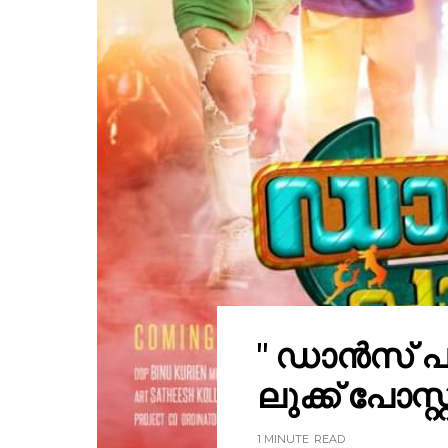
" ഡാൻസ് പാ
ലുക്ക് പോസ്റ
1 MINUTE
READ