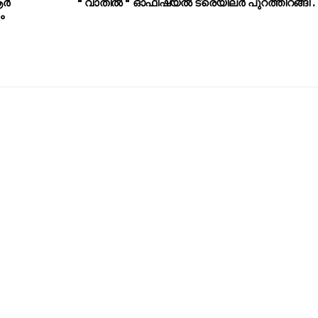
ആർ
" വാതില്‍ " ഓഫീഷ്യൽ ട്രെയിലർ പുറത്തിറങ്ങി .
ം