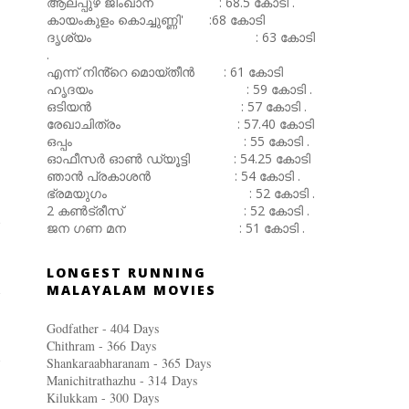
ആലപ്പുഴ ജിംഖാന : 68.5 കോടി .
കായംകുളം കൊച്ചുണ്ണി' :68 കോടി
ദൃശ്യം : 63 കോടി
.
എന്ന് നിൻ്റെ മൊയ്തീൻ : 61 കോടി
ഹൃദയം : 59 കോടി .
ഒടിയൻ : 57 കോടി .
രേഖാചിത്രം : 57.40 കോടി
ഒപ്പം : 55 കോടി .
ഓഫീസർ ഓൺ ഡ്യൂട്ടി : 54.25 കോടി
ഞാൻ പ്രകാശൻ : 54 കോടി .
ഭ്രമയുഗം : 52 കോടി .
2 കൺട്രീസ് : 52 കോടി .
ജന ഗണ മന : 51 കോടി .
LONGEST RUNNING
MALAYALAM MOVIES
Godfather - 404 Days
Chithram - 366
Days
Shankaraabharanam - 365
Days
Manichitrathazhu - 314
Days
Kilukkam - 300
Days