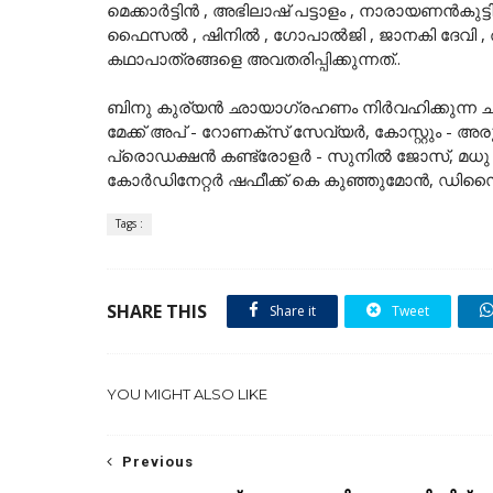
മെക്കാർട്ടിൻ , അഭിലാഷ് പട്ടാളം , നാരായണൻകുട്ടി 
ഫൈസൽ , ഷിനിൽ , ഗോപാൽജി , ജാനകി ദേവി , അമാര
കഥാപാത്രങ്ങളെ അവതരിപ്പിക്കുന്നത്..
ബിനു കുര്യൻ ഛായാഗ്രഹണം നിർവഹിക്കുന്ന ചിത്
മേക്ക് അപ് - റോണക്സ് സേവ്യർ, കോസ്റ്റും 
പ്രൊഡക്ഷൻ കണ്ട്രോളർ - സുനിൽ ജോസ്, മധു തമ
കോർഡിനേറ്റർ ഷഫീക്ക് കെ കുഞ്ഞുമോൻ, ഡിസ
Tags :
SHARE THIS
Share it
Tweet
YOU MIGHT ALSO LIKE
Previous