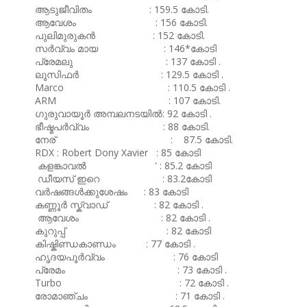
ആടുജീവിതം : 159.5 കോടി.
ആവേശം : 156 കോടി.
പുലിമുരുകൻ : 152 കോടി.
സർവ്വം മായ : 146*കോടി
പ്രേമലു : 137 കോടി .
ലൂസിഫർ : 129.5 കോടി .
Marco : 110.5 കോടി .
ARM : 107 കോടി.
ഗുരുവായൂർ അമ്പലനടയിൽ: 92 കോടി .
ഭീഷ്മപർവ്വം : 88 കോടി.
നേര് : 87.5 കോടി.
RDX : Robert Dony Xavier : 85 കോടി
കളങ്കാവൽ ' : 85.2 കോടി
ഡീയസ് ഇറെ : 83.2കോടി
വർഷങ്ങൾക്കുശേഷം : 83 കോടി
കണ്ണൂർ സ്ക്വാഡ് : 82 കോടി .
ആവേശം : 82 കോടി .
കുറുപ്പ് : 82 കോടി
കിഷ്കിണ്ഡകാണ്ഡം : 77 കോടി .
ഹൃദയപൂർവ്വം : 76 കോടി
പ്രേമം : 73 കോടി .
Turbo : 72 കോടി .
രോമാഞ്ചം : 71 കോടി .