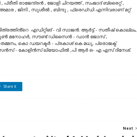
, പ്രീതി രാജേന്ദ്രൻ , ജോളി ചിറയത്ത് , സംജാദ് ബ്രൈറ്റ് ,
 , ജിനി , സുശീൽ , ബിന്ദു , ഫ്രെഡ്‌ഡി എന്നിവരാണ് മറ്റ്
രത്തിൻ്റെ എഡിറ്റിങ് - വി സാജൻ. ആർട്ട്‌ - സതീഷ് കൊല്ലം,
- അരുൺ മനോഹർ, സൗണ്ട് ഡിസൈൻ - ഡാൻ ജോസ് ,
്മനം, കൊ ഡയറക്ടർ - പ്രകാശ് കെ മധു, പ്രൊജക്ട്
ൈൻസ് - കോളിൻസ് ലിയോഫിൽ ,പി ആർ ഒ- എ എസ് ദിനേശ്.
Share it
Next