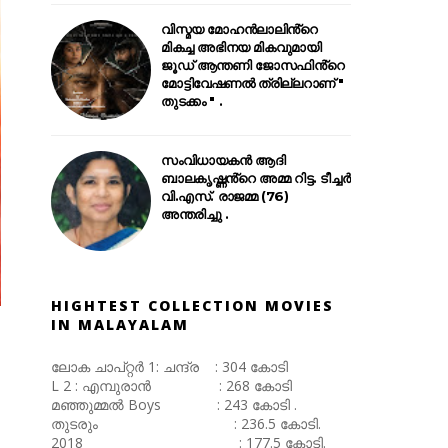
വിസ്മയ മോഹൻലാലിൻ്റെ
മികച്ച അഭിനയ മികവുമായി
ജൂഡ് ആന്തണി ജോസഫിൻ്റെ
മോട്ടിവേഷണൽ ത്രില്ലറാണ് "
തുടക്കം " .
സംവിധായകൻ ആദി
ബാലകൃഷ്ണൻ്റെ അമ്മ റിട്ട. ടീച്ചർ
വി.എസ്. രാജമ്മ (76)
അന്തരിച്ചു .
HIGHTEST COLLECTION MOVIES
IN MALAYALAM
ലോക ചാപ്റ്റർ 1: ചന്ദ്ര : 304 കോടി
L 2 : എമ്പുരാൻ : 268 കോടി
മഞ്ഞുമ്മൽ Boys : 243 കോടി .
തുടരും : 236.5 കോടി.
2018 : 177.5 കോടി.