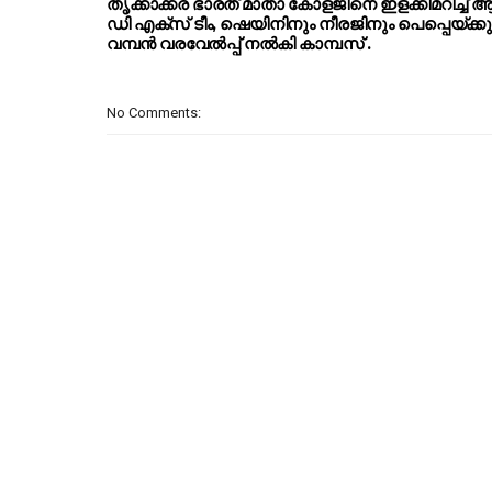
തൃക്കാക്കര ഭാരത് മാതാ കോളജിനെ ഇളക്കിമറിച്ച് 
ഡി എക്സ് ടീം, ഷെയിനിനും നീരജിനും പെപ്പെയ്ക്കു
വമ്പൻ വരവേൽപ്പ് നൽകി കാമ്പസ് .
No Comments: