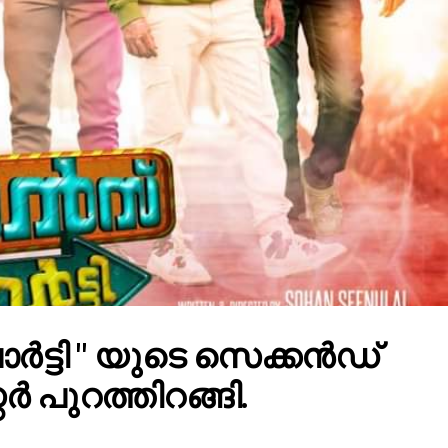
ർട്ടി " യുടെ സെക്കൻഡ്
്റർ പുറത്തിറങ്ങി.