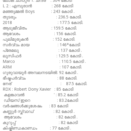
ലോക ചാപ്റ്റർ 1: ചന്ദ്ര : 304 കോടി
L 2 : എമ്പുരാൻ : 268 കോടി
മഞ്ഞുമ്മൽ Boys : 243 കോടി .
തുടരും : 236.5 കോടി.
2018 : 177.5 കോടി.
ആടുജീവിതം : 159.5 കോടി.
ആവേശം : 156 കോടി.
പുലിമുരുകൻ : 152 കോടി.
സർവ്വം മായ : 146*കോടി
പ്രേമലു : 137 കോടി .
ലൂസിഫർ : 129.5 കോടി .
Marco : 110.5 കോടി .
ARM : 107 കോടി.
ഗുരുവായൂർ അമ്പലനടയിൽ: 92 കോടി .
ഭീഷ്മപർവ്വം : 88 കോടി.
നേര് : 87.5 കോടി.
RDX : Robert Dony Xavier : 85 കോടി
കളങ്കാവൽ ' : 85.2 കോടി
ഡീയസ് ഇറെ : 83.2കോടി
വർഷങ്ങൾക്കുശേഷം : 83 കോടി
കണ്ണൂർ സ്ക്വാഡ് : 82 കോടി .
ആവേശം : 82 കോടി .
കുറുപ്പ് : 82 കോടി
കിഷ്കിണ്ഡകാണ്ഡം : 77 കോടി .