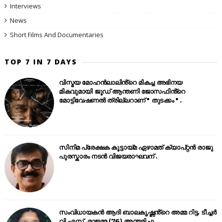
Interviews
News
Short Films And Documentaries
TOP 7 IN 7 DAYS
വിസ്മയ മോഹൻലാലിൻ്റെ മികച്ച അഭിനയ
മികവുമായി ജൂഡ് ആന്തണി ജോസഫിൻ്റെ
മോട്ടിവേഷണൽ ത്രില്ലറാണ് " തുടക്കം " .
സിനിമ പ്രേക്ഷക കൂട്ടായ്മ ഏഴാമത് ക്യാപ്റ്റൻ രാജു
പുരസ്കാരം നടൻ വിജയരാഘവന് .
സംവിധായകൻ ആദി ബാലകൃഷ്ണൻ്റെ അമ്മ റിട്ട. ടീച്ചർ
വി.എസ്. രാജമ്മ (76) അന്തരിച്ചു .