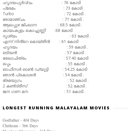
ഹൃദയപൂർവ്വം : 76 കോടി
പ്രേമം : 73 കോടി .
Turbo : 72 കോടി .
രോമാഞ്ചം : 71 കോടി .
ആലപ്പുഴ ജിംഖാന : 68.5 കോടി .
കായംകുളം കൊച്ചുണ്ണി' :68 കോടി
ദൃശ്യം : 63 കോടി .
എന്ന് നിൻ്റെ മൊയ്തീൻ : 61 കോടി
ഹൃദയം : 59 കോടി .
ഒടിയൻ : 57 കോടി .
രേഖാചിത്രം : 57.40 കോടി
ഒപ്പം : 55 കോടി .
ഓഫീസർ ഓൺ ഡ്യൂട്ടി : 54.25 കോടി
ഞാൻ പ്രകാശൻ : 54 കോടി .
ഭ്രമയുഗം : 52 കോടി .
2 കൺട്രീസ് : 52 കോടി .
ജന ഗണ മന : 51 കോടി .
LONGEST RUNNING MALAYALAM MOVIES
Godfather - 404 Days
Chithram - 366
Days