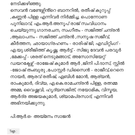
നേടിക്കഴിഞ്ഞു.
സെവൻ വണ്ടേഴ്സിൻ്റെ ബാനറിൽ, രതീഷ് കുറുപ്പ്
,കണ്ണൻ പിള്ള എന്നിവർ നിർമ്മിച്ച, പൊന്നോണ
പൂനിലാവ്, എം.ആർ.അനൂപ് രാജ് സംവിധാനം
ചെയ്യുന്നു.ഗാനരചന, സംഗീതം - സജിത്ത് ചന്ദ്രൻ
,ആലാപനം - സജിത്ത് ചന്ദ്രൻ ,സനൂഷ സജീവ്,
കീർത്തന, ഛായാഗ്രഹണം - രാരിഷ് ജി, എഡിറ്റിംഗ് -
എ.യു.ശ്രീജിത്ത് കൃഷ്ണ, ആർട്ട് - സിജു ദേവൻ പരവൂർ
,മേക്കപ്പ് - ശരത് നെടുമങ്ങാട്, അസോസിയേറ്റ്
ഡയറക്ടേഴ്സ് -രാജേഷ് കുമാർ ആർ ,ജിനി പി.ദാസ്, സ്റ്റിൽ
-ജോഷ് തംബുരു ,പോസ്റ്റർ ഡിസൈൻ - രാജീവ്,റെനെ
നായർ, ആരവ് രതീഷ്, ഏബിൾ മോൻ, ആര്യൻ,
രാംകുമാർ, ദിവ്യ, എ.കെ.രാമചന്ദ്രൻ പിള്ള, രത്നമ്മ
അമ്മ, വൈഷ്ണവി, ഹൃദ്യസജിത്, നയോമിക, വിസ്മയ,
ആർദ്ര അജയകുമാർ, ശ്യാമപ്രസാദ്, എന്നിവർ
അഭിനയിക്കുന്നു.
പി.ആർ.ഒ- അയ്മനം സാജൻ
Tags :