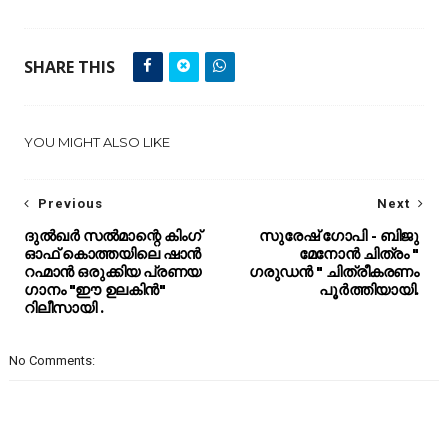
SHARE THIS
YOU MIGHT ALSO LIKE
Previous
Next
ദുൽഖർ സൽമാന്റെ കിംഗ്
സുരേഷ് ഗോപി - ബിജു
ഓഫ് കൊത്തയിലെ ഷാൻ
മേനോൻ ചിത്രം "
റഹ്മാൻ ഒരുക്കിയ പ്രണയ
ഗരുഡൻ " ചിത്രീകരണം
ഗാനം "ഈ ഉലകിൻ"
പൂർത്തിയായി.
റിലീസായി .
No Comments: