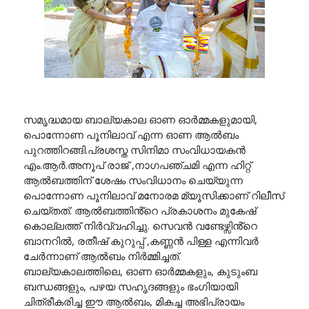
സമൃദ്ധമായ ബാല്യകാല ഓണ ഓർമ്മകളുമായി,
പൊന്നോണ പൂനിലാവ് എന്ന ഓണ ആൽബം
പുറത്തിറങ്ങി.പ്രശസ്ത സിനിമാ സംവിധായകൻ
എം.ആർ.അനൂപ് രാജ് ,നാഗപഞ്ചമി എന്ന ഹിറ്റ്
ആൽബത്തിന് ശേഷം സംവിധാനം ചെയ്യുന്ന
പൊന്നോണ പൂനിലാവ് മനോരമ മ്യൂസിക്കാണ് റിലീസ്
ചെയ്തത്. ആൽബത്തിൻ്റെ പ്രകാശനം മുകേഷ്
കൊല്ലത്ത് നിർവ്വഹിച്ചു. സെവൻ വണ്ടേഴ്സിൻ്റെ
ബാനറിൽ, രതീഷ് കുറുപ്പ് ,കണ്ണൻ പിള്ള എന്നിവർ
ചേർന്നാണ് ആൽബം നിർമ്മിച്ചത്.
ബാല്യകാലത്തിലെ, ഓണ ഓർമ്മകളും, കുടുംബ
ബന്ധങ്ങളും, പഴയ സഹൃദങ്ങളും ഭംഗിയായി
ചിത്രീകരിച്ച ഈ ആൽബം, മികച്ച അഭിപ്രായം