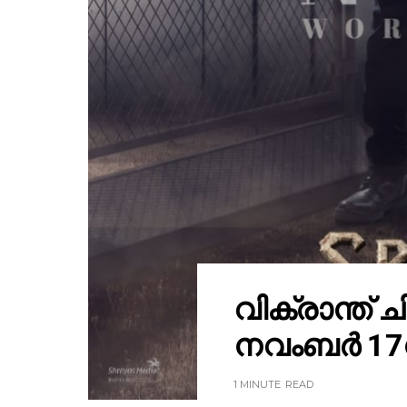
വിക്രാന്ത് 
നവംബർ 17ന്
1 MINUTE
READ