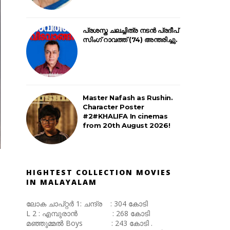
പ്രശസ്ത ചലച്ചിത്ര നടൻ പ്രദീപ്
സിംഗ് റാവത്ത് (74) അന്തരിച്ചു.
Master Nafash as Rushin.
Character Poster
#2#KHALIFA In cinemas
from 20th August 2026!
HIGHTEST COLLECTION MOVIES
IN MALAYALAM
ലോക ചാപ്റ്റർ 1: ചന്ദ്ര : 304 കോടി
L 2 : എമ്പുരാൻ : 268 കോടി
മഞ്ഞുമ്മൽ Boys : 243 കോടി .