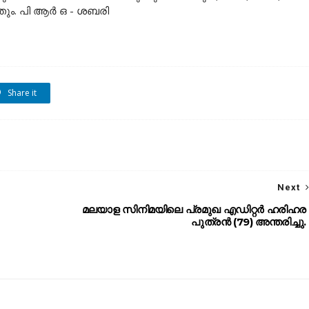
തും. പി ആർ ഒ - ശബരി
Share it
Next
മലയാള സിനിമയിലെ പ്രമുഖ എഡിറ്റർ ഹരിഹര
പുത്രൻ (79) അന്തരിച്ചു.