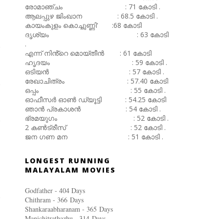
രോമാഞ്ചം : 71 കോടി .
ആലപ്പുഴ ജിംഖാന : 68.5 കോടി .
കായംകുളം കൊച്ചുണ്ണി' :68 കോടി
ദൃശ്യം : 63 കോടി
.
എന്ന് നിൻ്റെ മൊയ്തീൻ : 61 കോടി
ഹൃദയം : 59 കോടി .
ഒടിയൻ : 57 കോടി .
രേഖാചിത്രം : 57.40 കോടി
ഒപ്പം : 55 കോടി .
ഓഫീസർ ഓൺ ഡ്യൂട്ടി : 54.25 കോടി
ഞാൻ പ്രകാശൻ : 54 കോടി .
ഭ്രമയുഗം : 52 കോടി .
2 കൺട്രീസ് : 52 കോടി .
ജന ഗണ മന : 51 കോടി .
LONGEST RUNNING
MALAYALAM MOVIES
Godfather - 404 Days
Chithram - 366
Days
Shankaraabharanam - 365
Days
Manichitrathazhu - 314
Days