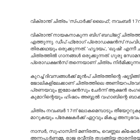
വിക്രാന്ത് ചിത്രം 'സ്പാർക്ക് ലൈഫ്'; നവംബർ 17ന
വിക്രാന്ത് നായകനാകുന്ന ബിഗ് ബഡ്ജറ്റ് ചിത്ര
എത്തുന്നു. ഡീപ് ഫ്രോഗ് പ്രൊഡക്ഷൻസ് സംവിധാ
തിരക്കഥയും ഒരുക്കുന്നത്. 'ഹൃദയം', 'ഖുഷി' എ
ചിത്രത്തിൽ ഗാനങ്ങൾ ഒരുക്കുന്നത്. ഗുരു സോമസ
പ്രൊഡക്ഷൻസ് തന്നെയാണ് ചിത്രം നിർമിക്കുന്നത
കുറച്ച് ദിവസങ്ങൾക്ക് മുൻപ് ചിത്രത്തിന്റെ ഷൂട്ട
ജോലികളിലേക്കാണ് ചിത്രത്തിലെ അണിയറപ്രവർത്
പ്രണയവും ഇമോഷൻസും ചേർന്ന് ആക്ഷൻ രംഗങ്
കുമാറിന്റെയും ഹിഷാം അബ്ദുൽ വഹാബിന്റെ ബാക്ഗ
ചിത്രം നവംബർ 17ന് ലോകമെമ്പാടും തീയേറ്ററുകള
മാറുകയും പ്രേക്ഷകർക്ക് ഏറ്റവും മികച്ച അന
നാസർ, സുഹാസിനി മണിരത്നം, വെണ്ണല കിഷോർ, സത്
അന്നപൂർണമ്മ, രാജ രവീന്ദ്ര തുടങ്ങിയ താരനിരയും 