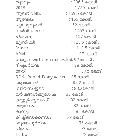
തുടരും : 236.5 കോടി.
2018 : 177.5 കോടി.
ആടുജീവിതം : 159.5 കോടി.
ആവേശം : 156 കോടി.
പുലിമുരുകൻ : 152 കോടി.
സർവ്വം മായ : 146*കോടി
പ്രേമലു : 137 കോടി .
ലൂസിഫർ : 129.5 കോടി .
Marco : 110.5 കോടി .
ARM : 107 കോടി.
ഗുരുവായൂർ അമ്പലനടയിൽ: 92 കോടി .
ഭീഷ്മപർവ്വം : 88 കോടി.
നേര് : 87.5 കോടി.
RDX : Robert Dony Xavier : 85 കോടി
കളങ്കാവൽ ' : 85.2 കോടി
ഡീയസ് ഇറെ : 83.2കോടി
വർഷങ്ങൾക്കുശേഷം : 83 കോടി
കണ്ണൂർ സ്ക്വാഡ് : 82 കോടി .
ആവേശം : 82 കോടി .
കുറുപ്പ് : 82 കോടി
കിഷ്കിണ്ഡകാണ്ഡം : 77 കോടി .
ഹൃദയപൂർവ്വം : 76 കോടി
പ്രേമം : 73 കോടി .
Turbo : 72 കോടി .