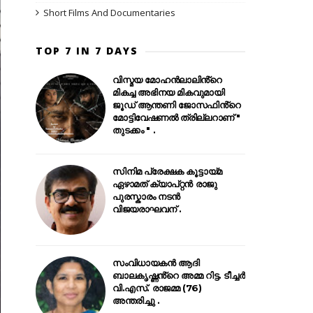
Short Films And Documentaries
TOP 7 IN 7 DAYS
വിസ്മയ മോഹൻലാലിൻ്റെ
മികച്ച അഭിനയ മികവുമായി
ജൂഡ് ആന്തണി ജോസഫിൻ്റെ
മോട്ടിവേഷണൽ ത്രില്ലറാണ് "
തുടക്കം " .
സിനിമ പ്രേക്ഷക കൂട്ടായ്മ
ഏഴാമത് ക്യാപ്റ്റൻ രാജു
പുരസ്കാരം നടൻ
വിജയരാഘവന് .
സംവിധായകൻ ആദി
ബാലകൃഷ്ണൻ്റെ അമ്മ റിട്ട. ടീച്ചർ
വി.എസ്. രാജമ്മ (76)
അന്തരിച്ചു .