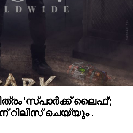
ചിത്രം 'സ്പാർക്ക് ലൈഫ്';
 റിലീസ് ചെയ്യും .