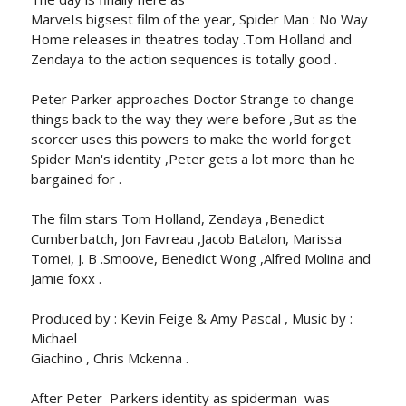
MarveIs bigsest film of the year, Spider Man : No Way
Home releases in theatres today .Tom Holland and
Zendaya to the action sequences is totally good .
Peter Parker approaches Doctor Strange to change
things back to the way they were before ,But as the
scorcer uses this powers to make the world forget
Spider Man's identity ,Peter gets a lot more than he
bargained for .
The film stars Tom Holland, Zendaya ,Benedict
Cumberbatch, Jon Favreau ,Jacob Batalon, Marissa
Tomei, J. B .Smoove, Benedict Wong ,Alfred Molina and
Jamie foxx .
Produced by : Kevin Feige & Amy Pascal , Music by :
Michael
Giachino , Chris Mckenna .
After Peter Parkers identity as spiderman was