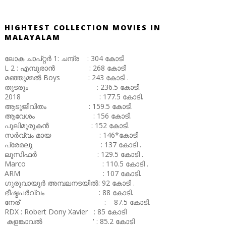
HIGHTEST COLLECTION MOVIES IN
MALAYALAM
ലോക ചാപ്റ്റർ 1: ചന്ദ്ര : 304 കോടി
L 2 : എമ്പുരാൻ : 268 കോടി
മഞ്ഞുമ്മൽ Boys : 243 കോടി .
തുടരും : 236.5 കോടി.
2018 : 177.5 കോടി.
ആടുജീവിതം : 159.5 കോടി.
ആവേശം : 156 കോടി.
പുലിമുരുകൻ : 152 കോടി.
സർവ്വം മായ : 146*കോടി
പ്രേമലു : 137 കോടി .
ലൂസിഫർ : 129.5 കോടി .
Marco : 110.5 കോടി .
ARM : 107 കോടി.
ഗുരുവായൂർ അമ്പലനടയിൽ: 92 കോടി .
ഭീഷ്മപർവ്വം : 88 കോടി.
നേര് : 87.5 കോടി.
RDX : Robert Dony Xavier : 85 കോടി
കളങ്കാവൽ ' : 85.2 കോടി