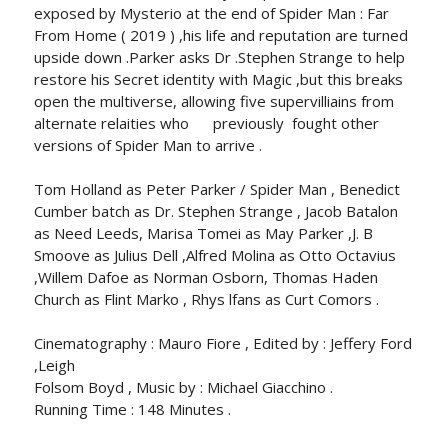
exposed by Mysterio at the end of Spider Man : Far
From Home ( 2019 ) ,his life and reputation are turned
upside down .Parker asks Dr .Stephen Strange to help
restore his Secret identity with Magic ,but this breaks
open the multiverse, allowing five supervilliains from
alternate relaities who previously fought other
versions of Spider Man to arrive .
Tom Holland as Peter Parker / Spider Man , Benedict
Cumber batch as Dr. Stephen Strange , Jacob Batalon
as Need Leeds, Marisa Tomei as May Parker ,J. B
Smoove as Julius Dell ,Alfred Molina as Otto Octavius
,Willem Dafoe as Norman Osborn, Thomas Haden
Church as Flint Marko , Rhys lfans as Curt Comors .
Cinematography : Mauro Fiore , Edited by : Jeffery Ford
,Leigh
Folsom Boyd , Music by : Michael Giacchino .
Running Time : 148 Minutes .