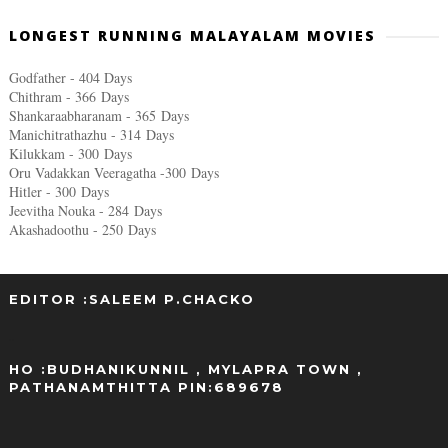
LONGEST RUNNING MALAYALAM MOVIES
Godfather - 404 Days
Chithram - 366
Days
Shankaraabharanam - 365
Days
Manichitrathazhu - 314
Days
Kilukkam - 300
Days
Oru Vadakkan Veeragatha -300
Days
Hitler - 300
Days
Jeevitha Nouka - 284
Days
Akashadoothu - 250
Days
EDITOR :SALEEM P.CHACKO
..
HO :BUDHANIKUNNIL , MYLAPRA TOWN ,
PATHANAMTHITTA PIN:689678