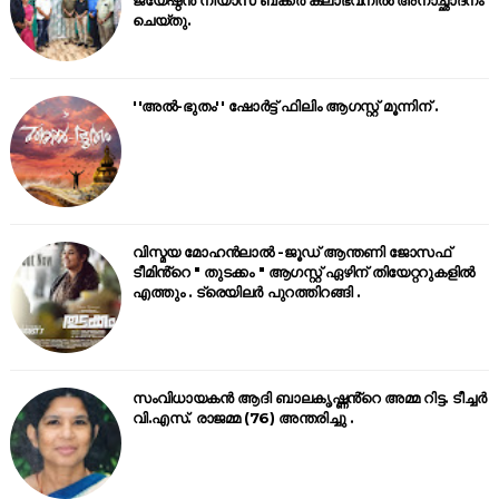
ജ്യേഷ്ഠൻ നിയാസ് ബക്കർ കലാഭവനിൽ അനാച്ഛാദനം
ചെയ്തു.
''അൽ-ഭുതം'' ഷോർട്ട് ഫിലിം ആഗസ്റ്റ് മൂന്നിന് .
വിസ്മയ മോഹൻലാൽ -ജൂഡ് ആന്തണി ജോസഫ്
ടീമിൻ്റെ " തുടക്കം " ആഗസ്റ്റ് ഏഴിന് തിയേറ്ററുകളിൽ
എത്തും . ട്രെയിലർ പുറത്തിറങ്ങി .
സംവിധായകൻ ആദി ബാലകൃഷ്ണൻ്റെ അമ്മ റിട്ട. ടീച്ചർ
വി.എസ്. രാജമ്മ (76) അന്തരിച്ചു .