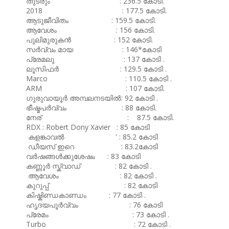
തുടരും : 236.5 കോടി.
2018 : 177.5 കോടി.
ആടുജീവിതം : 159.5 കോടി.
ആവേശം : 156 കോടി.
പുലിമുരുകൻ : 152 കോടി.
സർവ്വം മായ : 146*കോടി
പ്രേമലു : 137 കോടി .
ലൂസിഫർ : 129.5 കോടി .
Marco : 110.5 കോടി .
ARM : 107 കോടി.
ഗുരുവായൂർ അമ്പലനടയിൽ: 92 കോടി .
ഭീഷ്മപർവ്വം : 88 കോടി.
നേര് : 87.5 കോടി.
RDX : Robert Dony Xavier : 85 കോടി
കളങ്കാവൽ ' : 85.2 കോടി
ഡീയസ് ഇറെ : 83.2കോടി
വർഷങ്ങൾക്കുശേഷം : 83 കോടി
കണ്ണൂർ സ്ക്വാഡ് : 82 കോടി .
ആവേശം : 82 കോടി .
കുറുപ്പ് : 82 കോടി
കിഷ്കിണ്ഡകാണ്ഡം : 77 കോടി .
ഹൃദയപൂർവ്വം : 76 കോടി
പ്രേമം : 73 കോടി .
Turbo : 72 കോടി .