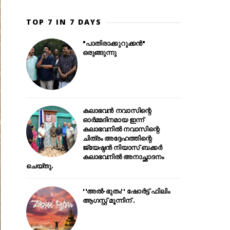
TOP 7 IN 7 DAYS
"പാതിരാക്കുറുക്കൻ"
ഒരുങ്ങുന്നു
കലാഭവൻ നവാസിന്റെ
ഓർമ്മദിനമായ ഇന്ന്
കലാഭവനിൽ നവാസിന്റെ
ചിത്രം അദ്ദേഹത്തിന്റെ
ജ്യേഷ്ഠൻ നിയാസ് ബക്കർ
കലാഭവനിൽ അനാച്ഛാദനം
ചെയ്തു.
''അൽ-ഭുതം'' ഷോർട്ട് ഫിലിം
ആഗസ്റ്റ് മൂന്നിന് .