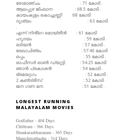
രോമാഞ്ചം : 71 കോടി .
ആലപ്പുഴ ജിംഖാന : 68.5 കോടി .
കായംകുളം കൊച്ചുണ്ണി' :68 കോടി
ദൃശ്യം : 63 കോടി
.
എന്ന് നിൻ്റെ മൊയ്തീൻ : 61 കോടി
ഹൃദയം : 59 കോടി .
ഒടിയൻ : 57 കോടി .
രേഖാചിത്രം : 57.40 കോടി
ഒപ്പം : 55 കോടി .
ഓഫീസർ ഓൺ ഡ്യൂട്ടി : 54.25 കോടി
ഞാൻ പ്രകാശൻ : 54 കോടി .
ഭ്രമയുഗം : 52 കോടി .
2 കൺട്രീസ് : 52 കോടി .
ജന ഗണ മന : 51 കോടി .
LONGEST RUNNING
MALAYALAM MOVIES
Godfather - 404 Days
Chithram - 366
Days
Shankaraabharanam - 365
Days
Manichitrathazhu - 314
Days