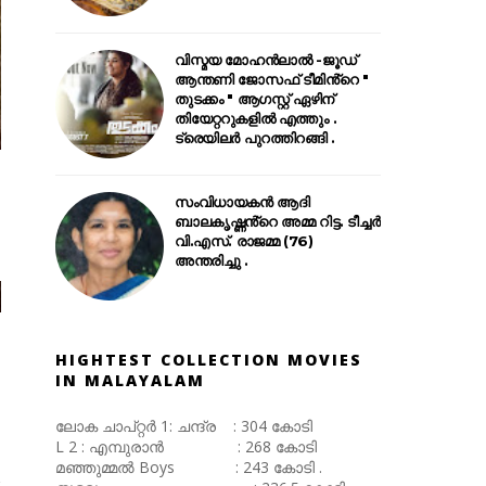
വിസ്മയ മോഹൻലാൽ -ജൂഡ്
ആന്തണി ജോസഫ് ടീമിൻ്റെ "
തുടക്കം " ആഗസ്റ്റ് ഏഴിന്
തിയേറ്ററുകളിൽ എത്തും .
ട്രെയിലർ പുറത്തിറങ്ങി .
സംവിധായകൻ ആദി
ബാലകൃഷ്ണൻ്റെ അമ്മ റിട്ട. ടീച്ചർ
വി.എസ്. രാജമ്മ (76)
അന്തരിച്ചു .
HIGHTEST COLLECTION MOVIES
IN MALAYALAM
ലോക ചാപ്റ്റർ 1: ചന്ദ്ര : 304 കോടി
L 2 : എമ്പുരാൻ : 268 കോടി
മഞ്ഞുമ്മൽ Boys : 243 കോടി .