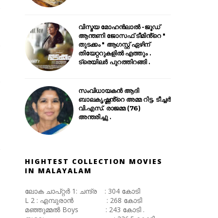
വിസ്മയ മോഹൻലാൽ -ജൂഡ്
ആന്തണി ജോസഫ് ടീമിൻ്റെ "
തുടക്കം " ആഗസ്റ്റ് ഏഴിന്
തിയേറ്ററുകളിൽ എത്തും .
ട്രെയിലർ പുറത്തിറങ്ങി .
സംവിധായകൻ ആദി
ബാലകൃഷ്ണൻ്റെ അമ്മ റിട്ട. ടീച്ചർ
വി.എസ്. രാജമ്മ (76)
അന്തരിച്ചു .
HIGHTEST COLLECTION MOVIES
IN MALAYALAM
ലോക ചാപ്റ്റർ 1: ചന്ദ്ര : 304 കോടി
L 2 : എമ്പുരാൻ : 268 കോടി
മഞ്ഞുമ്മൽ Boys : 243 കോടി .