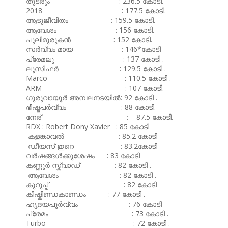
തുടരും : 236.5 കോടി.
2018 : 177.5 കോടി.
ആടുജീവിതം : 159.5 കോടി.
ആവേശം : 156 കോടി.
പുലിമുരുകൻ : 152 കോടി.
സർവ്വം മായ : 146*കോടി
പ്രേമലു : 137 കോടി .
ലൂസിഫർ : 129.5 കോടി .
Marco : 110.5 കോടി .
ARM : 107 കോടി.
ഗുരുവായൂർ അമ്പലനടയിൽ: 92 കോടി .
ഭീഷ്മപർവ്വം : 88 കോടി.
നേര് : 87.5 കോടി.
RDX : Robert Dony Xavier : 85 കോടി
കളങ്കാവൽ ' : 85.2 കോടി
ഡീയസ് ഇറെ : 83.2കോടി
വർഷങ്ങൾക്കുശേഷം : 83 കോടി
കണ്ണൂർ സ്ക്വാഡ് : 82 കോടി .
ആവേശം : 82 കോടി .
കുറുപ്പ് : 82 കോടി
കിഷ്കിണ്ഡകാണ്ഡം : 77 കോടി .
ഹൃദയപൂർവ്വം : 76 കോടി
പ്രേമം : 73 കോടി .
Turbo : 72 കോടി .