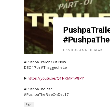
PushpaTrail
#PushpaThe
LESS THAN A MINUTE
READ
#PushpaTrailer Out Now
DEC 17th #ThaggedheLe
▶️
https://youtu.be/Q1NKMPhP8PY
#PushpaTheRise
#PushpaTheRiseOnDec17
Tags :