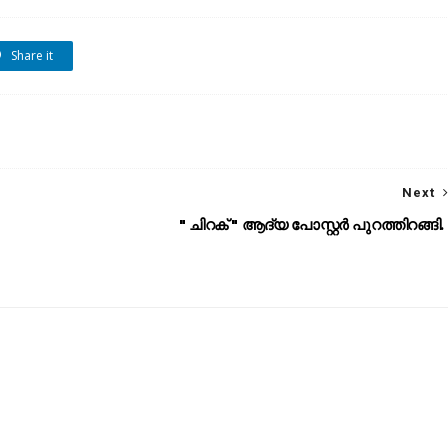
Share it
Next
" ചിറക് " ആദ്യ പോസ്റ്റർ പുറത്തിറങ്ങി.