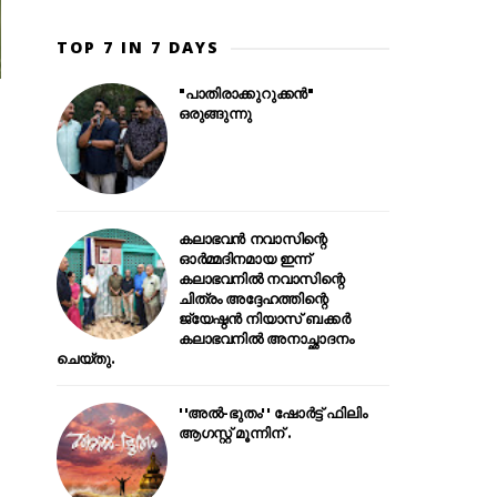
TOP 7 IN 7 DAYS
"പാതിരാക്കുറുക്കൻ"
ഒരുങ്ങുന്നു
കലാഭവൻ നവാസിന്റെ
ഓർമ്മദിനമായ ഇന്ന്
കലാഭവനിൽ നവാസിന്റെ
ചിത്രം അദ്ദേഹത്തിന്റെ
ജ്യേഷ്ഠൻ നിയാസ് ബക്കർ
കലാഭവനിൽ അനാച്ഛാദനം
ചെയ്തു.
''അൽ-ഭുതം'' ഷോർട്ട് ഫിലിം
ആഗസ്റ്റ് മൂന്നിന് .