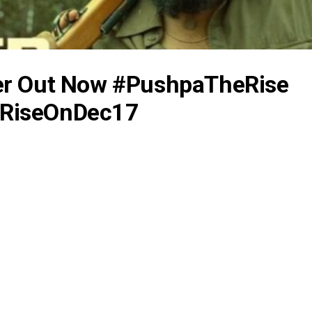
er Out Now #PushpaTheRise
RiseOnDec17