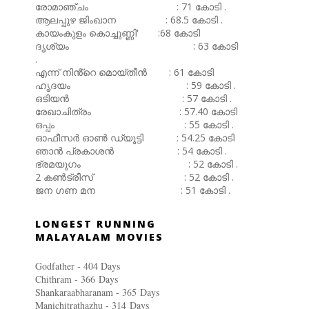
രോമാഞ്ചം : 71 കോടി .
ആലപ്പുഴ ജിംഖാന : 68.5 കോടി .
കായംകുളം കൊച്ചുണ്ണി' :68 കോടി
ദൃശ്യം : 63 കോടി
.
എന്ന് നിൻ്റെ മൊയ്തീൻ : 61 കോടി
ഹൃദയം : 59 കോടി .
ഒടിയൻ : 57 കോടി .
രേഖാചിത്രം : 57.40 കോടി
ഒപ്പം : 55 കോടി .
ഓഫീസർ ഓൺ ഡ്യൂട്ടി : 54.25 കോടി
ഞാൻ പ്രകാശൻ : 54 കോടി .
ഭ്രമയുഗം : 52 കോടി .
2 കൺട്രീസ് : 52 കോടി .
ജന ഗണ മന : 51 കോടി .
LONGEST RUNNING
MALAYALAM MOVIES
Godfather - 404 Days
Chithram - 366
Days
Shankaraabharanam - 365
Days
Manichitrathazhu - 314
Days