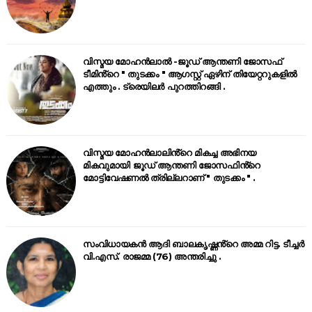
വിസ്മയ മോഹൻലാൽ -ജൂഡ് ആന്തണി ജോസഫ്
ടീമിൻ്റെ " തുടക്കം " ആഗസ്റ്റ് ഏഴിന് തിയേറ്ററുകളിൽ
എത്തും . ട്രെയിലർ പുറത്തിറങ്ങി .
വിസ്മയ മോഹൻലാലിൻ്റെ മികച്ച അഭിനയ
മികവുമായി ജൂഡ് ആന്തണി ജോസഫിൻ്റെ
മോട്ടിവേഷണൽ ത്രില്ലറാണ് " തുടക്കം " .
സംവിധായകൻ ആദി ബാലകൃഷ്ണൻ്റെ അമ്മ റിട്ട. ടീച്ചർ
വി.എസ്. രാജമ്മ (76) അന്തരിച്ചു .