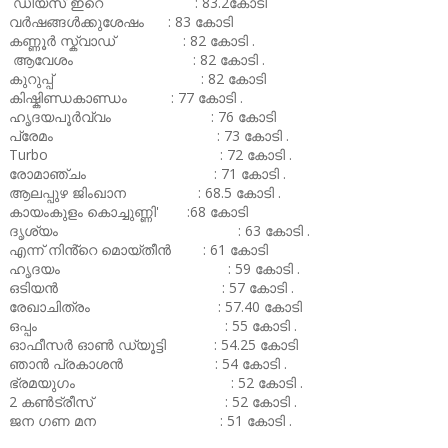
ഡീയസ് ഇറെ : 83.2കോടി
വർഷങ്ങൾക്കുശേഷം : 83 കോടി
കണ്ണൂർ സ്ക്വാഡ് : 82 കോടി .
ആവേശം : 82 കോടി .
കുറുപ്പ് : 82 കോടി
കിഷ്കിണ്ഡകാണ്ഡം : 77 കോടി .
ഹൃദയപൂർവ്വം : 76 കോടി
പ്രേമം : 73 കോടി .
Turbo : 72 കോടി .
രോമാഞ്ചം : 71 കോടി .
ആലപ്പുഴ ജിംഖാന : 68.5 കോടി .
കായംകുളം കൊച്ചുണ്ണി' :68 കോടി
ദൃശ്യം : 63 കോടി .
എന്ന് നിൻ്റെ മൊയ്തീൻ : 61 കോടി
ഹൃദയം : 59 കോടി .
ഒടിയൻ : 57 കോടി .
രേഖാചിത്രം : 57.40 കോടി
ഒപ്പം : 55 കോടി .
ഓഫീസർ ഓൺ ഡ്യൂട്ടി : 54.25 കോടി
ഞാൻ പ്രകാശൻ : 54 കോടി .
ഭ്രമയുഗം : 52 കോടി .
2 കൺട്രീസ് : 52 കോടി .
ജന ഗണ മന : 51 കോടി .