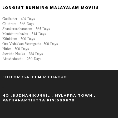
LONGEST RUNNING MALAYALAM MOVIES
Godfather - 404 Days
Chithram - 366
Days
Shankaraabharanam - 365
Days
Manichitrathazhu - 314
Days
Kilukkam - 300
Days
Oru Vadakkan Veeragatha -300
Days
Hitler - 300
Days
Jeevitha Nouka - 284
Days
Akashadoothu - 250
Days
EDITOR :SALEEM P.CHACKO
..
HO :BUDHANIKUNNIL , MYLAPRA TOWN ,
PATHANAMTHITTA PIN:689678