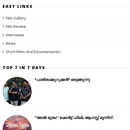
EASY LINKS
Film Gallery
Film Review
Interviews
News
Short Films And Documentaries
TOP 7 IN 7 DAYS
"പാതിരാക്കുറുക്കൻ" ഒരുങ്ങുന്നു
''അൽ-ഭുതം'' ഷോർട്ട് ഫിലിം ആഗസ്റ്റ് മൂന്നിന് .