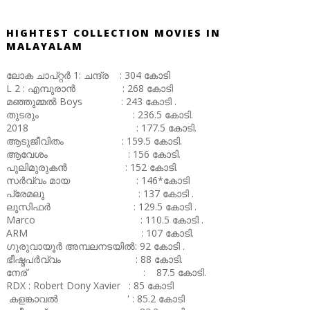
HIGHTEST COLLECTION MOVIES IN
MALAYALAM
ലോക ചാപ്റ്റർ 1: ചന്ദ്ര : 304 കോടി
L 2 : എമ്പുരാൻ : 268 കോടി
മഞ്ഞുമ്മൽ Boys : 243 കോടി .
തുടരും : 236.5 കോടി.
2018 : 177.5 കോടി.
ആടുജീവിതം : 159.5 കോടി.
ആവേശം : 156 കോടി.
പുലിമുരുകൻ : 152 കോടി.
സർവ്വം മായ : 146*കോടി
പ്രേമലു : 137 കോടി .
ലൂസിഫർ : 129.5 കോടി .
Marco : 110.5 കോടി .
ARM : 107 കോടി.
ഗുരുവായൂർ അമ്പലനടയിൽ: 92 കോടി .
ഭീഷ്മപർവ്വം : 88 കോടി.
നേര് : 87.5 കോടി.
RDX : Robert Dony Xavier : 85 കോടി
കളങ്കാവൽ ' : 85.2 കോടി