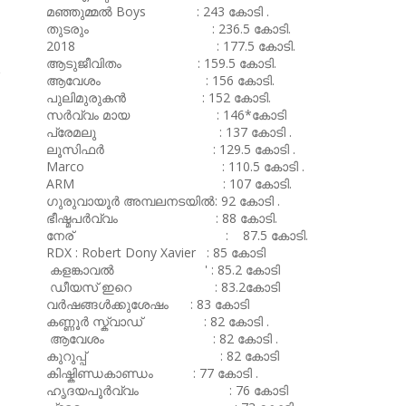
മഞ്ഞുമ്മൽ Boys : 243 കോടി .
തുടരും : 236.5 കോടി.
2018 : 177.5 കോടി.
ആടുജീവിതം : 159.5 കോടി.
ആവേശം : 156 കോടി.
പുലിമുരുകൻ : 152 കോടി.
സർവ്വം മായ : 146*കോടി
പ്രേമലു : 137 കോടി .
ലൂസിഫർ : 129.5 കോടി .
Marco : 110.5 കോടി .
ARM : 107 കോടി.
ഗുരുവായൂർ അമ്പലനടയിൽ: 92 കോടി .
ഭീഷ്മപർവ്വം : 88 കോടി.
നേര് : 87.5 കോടി.
RDX : Robert Dony Xavier : 85 കോടി
കളങ്കാവൽ ' : 85.2 കോടി
ഡീയസ് ഇറെ : 83.2കോടി
വർഷങ്ങൾക്കുശേഷം : 83 കോടി
കണ്ണൂർ സ്ക്വാഡ് : 82 കോടി .
ആവേശം : 82 കോടി .
കുറുപ്പ് : 82 കോടി
കിഷ്കിണ്ഡകാണ്ഡം : 77 കോടി .
ഹൃദയപൂർവ്വം : 76 കോടി