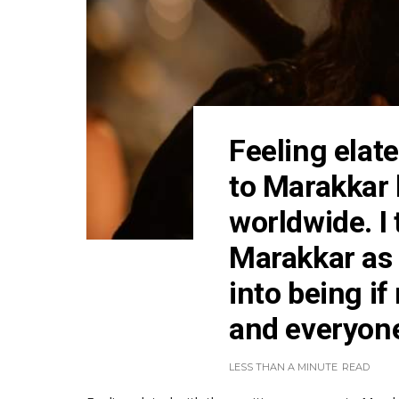
Feeling elat
to Marakkar 
worldwide. I
Marakkar as 
into being if
and everyone
LESS THAN A MINUTE
READ