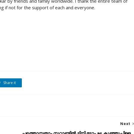
ar by friends and family worldwide. I thank the entire team of
ng if not for the support of each and everyone.
Share it
Next
പത്തൊമ്പതാം നൂറ്റാണ്ടിൽ ടിനി ടോം as കുഞ്ഞുപിള്ള .