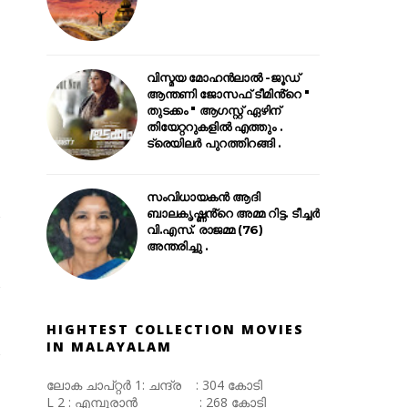
വിസ്മയ മോഹൻലാൽ -ജൂഡ്
ആന്തണി ജോസഫ് ടീമിൻ്റെ "
തുടക്കം " ആഗസ്റ്റ് ഏഴിന്
തിയേറ്ററുകളിൽ എത്തും .
ട്രെയിലർ പുറത്തിറങ്ങി .
സംവിധായകൻ ആദി
ബാലകൃഷ്ണൻ്റെ അമ്മ റിട്ട. ടീച്ചർ
വി.എസ്. രാജമ്മ (76)
അന്തരിച്ചു .
HIGHTEST COLLECTION MOVIES
IN MALAYALAM
ലോക ചാപ്റ്റർ 1: ചന്ദ്ര : 304 കോടി
L 2 : എമ്പുരാൻ : 268 കോടി