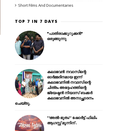
Short Films And Documentaries
TOP 7 IN 7 DAYS
"പാതിരാക്കുറുക്കൻ"
ഒരുങ്ങുന്നു
കലാഭവൻ നവാസിന്റെ
ഓർമ്മദിനമായ ഇന്ന്
e
കലാഭവനിൽ നവാസിന്റെ
ചിത്രം അദ്ദേഹത്തിന്റെ
ജ്യേഷ്ഠൻ നിയാസ് ബക്കർ
കലാഭവനിൽ അനാച്ഛാദനം
ചെയ്തു.
''അൽ-ഭുതം'' ഷോർട്ട് ഫിലിം
ആഗസ്റ്റ് മൂന്നിന് .