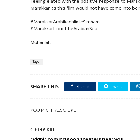
Feeling elated with the positive response to Marakk
Marakkar as this film would not have come into bei
#MarakkarArabikadalinteSimham
#MarakkarLionoftheArabianSea
Mohanlal .
Tags :
SHARE THIS
Share it
Tweet
YOU MIGHT ALSO LIKE
Previous
"Vidhi" coming soon theaters near you..