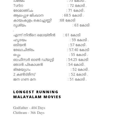
പ്രേമം : 73 കോടി .
Turbo : 72 കോടി .
രോമാഞ്ചം : 71 കോടി .
ആലപ്പുഴ ജിംഖാന : 68.5 കോടി .
കായംകുളം കൊച്ചുണ്ണി' :68 കോടി
ദൃശ്യം : 63 കോടി
.
എന്ന് നിൻ്റെ മൊയ്തീൻ : 61 കോടി
ഹൃദയം : 59 കോടി .
ഒടിയൻ : 57 കോടി .
രേഖാചിത്രം : 57.40 കോടി
ഒപ്പം : 55 കോടി .
ഓഫീസർ ഓൺ ഡ്യൂട്ടി : 54.25 കോടി
ഞാൻ പ്രകാശൻ : 54 കോടി .
ഭ്രമയുഗം : 52 കോടി .
2 കൺട്രീസ് : 52 കോടി .
ജന ഗണ മന : 51 കോടി .
LONGEST RUNNING
MALAYALAM MOVIES
Godfather - 404 Days
Chithram - 366
Days