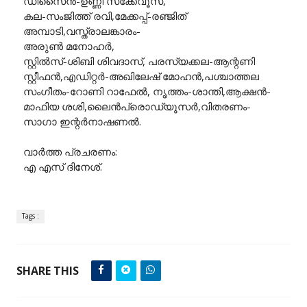
ഡിസൈൻ-ഉണ്ണി സക്കേവൂസ്,
കല-സംജിത്ത് രവി,മേക്കപ്പ്-രഞ്ജിത്
അമ്പാടി,വസ്ത്രാലങ്കാരം-
അരുൺ മനോഹർ,
സ്റ്റിൽസ്-ശിബി ശിവദാസ്, പരസ്യക്കല-ആന്റണി
സ്റ്റീഫൻ,എഡിറ്റർ-അഖിലേഷ് മോഹൻ,പശ്ചാത്തല
സംഗീതം-റോണി റാഫേൽ, നൃത്തം-ശാന്തി,ആക്ഷൻ-
മാഫിയ ശശി,ലൈൻപ്രൊഡ്യൂസർ,വിതരണം-
സാഗാ ഇന്റർനാഷണൽ.
വാർത്ത പ്രചരണം:
എ എസ് ദിനേശ്.
Tags :
SHARE THIS