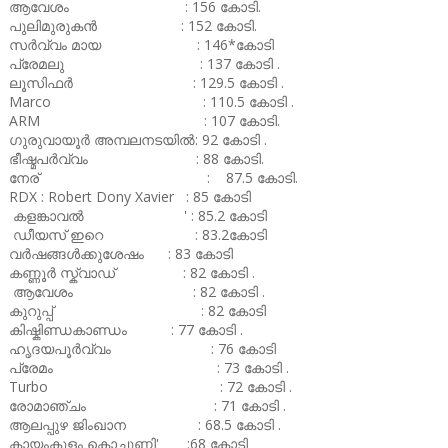
ആവേശം : 156 കോടി.
പുലിമുരുകൻ : 152 കോടി.
സർവ്വം മായ : 146*കോടി
പ്രേമലു : 137 കോടി .
ലൂസിഫർ : 129.5 കോടി .
Marco : 110.5 കോടി .
ARM : 107 കോടി.
ഗുരുവായൂർ അമ്പലനടയിൽ: 92 കോടി .
ഭീഷ്മപർവ്വം : 88 കോടി.
നേര് : 87.5 കോടി.
RDX : Robert Dony Xavier : 85 കോടി
കളങ്കാവൽ ' : 85.2 കോടി
ഡീയസ് ഇറെ : 83.2കോടി
വർഷങ്ങൾക്കുശേഷം : 83 കോടി
കണ്ണൂർ സ്ക്വാഡ് : 82 കോടി .
ആവേശം : 82 കോടി .
കുറുപ്പ് : 82 കോടി
കിഷ്കിണ്ഡകാണ്ഡം : 77 കോടി .
ഹൃദയപൂർവ്വം : 76 കോടി
പ്രേമം : 73 കോടി .
Turbo : 72 കോടി .
രോമാഞ്ചം : 71 കോടി .
ആലപ്പുഴ ജിംഖാന : 68.5 കോടി .
കായംകുളം കൊച്ചുണ്ണി' :68 കോടി