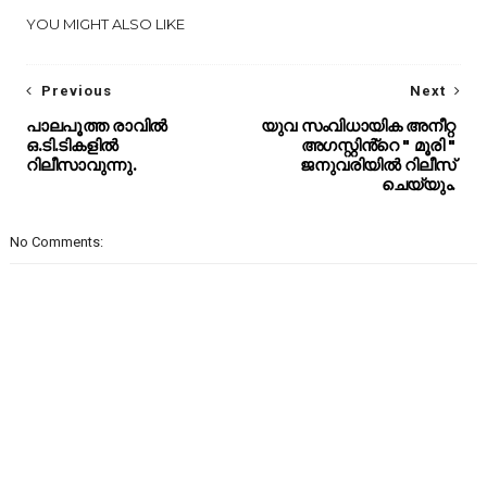
YOU MIGHT ALSO LIKE
Previous
Next
പാലപൂത്ത രാവിൽ
യുവ സംവിധായിക അനീറ്റ
ഒ.ടി.ടികളിൽ
അഗസ്റ്റിൻ്റെ " മൂരി "
റിലീസാവുന്നു.
ജനുവരിയിൽ റിലീസ്
ചെയ്യും.
No Comments: