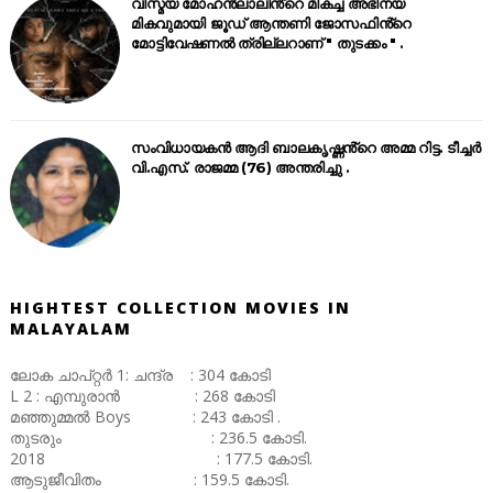
വിസ്മയ മോഹൻലാലിൻ്റെ മികച്ച അഭിനയ
മികവുമായി ജൂഡ് ആന്തണി ജോസഫിൻ്റെ
മോട്ടിവേഷണൽ ത്രില്ലറാണ് " തുടക്കം " .
സംവിധായകൻ ആദി ബാലകൃഷ്ണൻ്റെ അമ്മ റിട്ട. ടീച്ചർ
വി.എസ്. രാജമ്മ (76) അന്തരിച്ചു .
HIGHTEST COLLECTION MOVIES IN
MALAYALAM
ലോക ചാപ്റ്റർ 1: ചന്ദ്ര : 304 കോടി
L 2 : എമ്പുരാൻ : 268 കോടി
മഞ്ഞുമ്മൽ Boys : 243 കോടി .
തുടരും : 236.5 കോടി.
2018 : 177.5 കോടി.
ആടുജീവിതം : 159.5 കോടി.