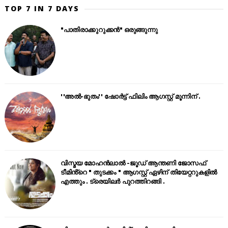
TOP 7 IN 7 DAYS
"പാതിരാക്കുറുക്കൻ" ഒരുങ്ങുന്നു
''അൽ-ഭുതം'' ഷോർട്ട് ഫിലിം ആഗസ്റ്റ് മൂന്നിന് .
വിസ്മയ മോഹൻലാൽ -ജൂഡ് ആന്തണി ജോസഫ്
ടീമിൻ്റെ " തുടക്കം " ആഗസ്റ്റ് ഏഴിന് തിയേറ്ററുകളിൽ
എത്തും . ട്രെയിലർ പുറത്തിറങ്ങി .