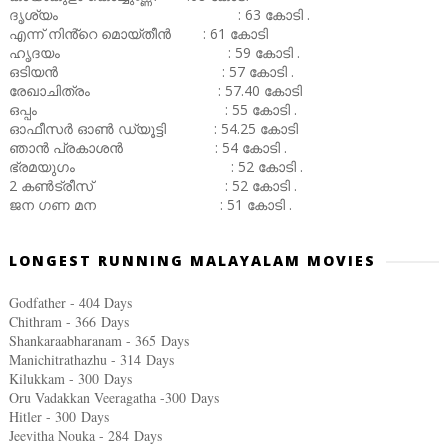
ദൃശ്യം : 63 കോടി .
എന്ന് നിൻ്റെ മൊയ്തീൻ : 61 കോടി
ഹൃദയം : 59 കോടി .
ഒടിയൻ : 57 കോടി .
രേഖാചിത്രം : 57.40 കോടി
ഒപ്പം : 55 കോടി .
ഓഫീസർ ഓൺ ഡ്യൂട്ടി : 54.25 കോടി
ഞാൻ പ്രകാശൻ : 54 കോടി .
ഭ്രമയുഗം : 52 കോടി .
2 കൺട്രീസ് : 52 കോടി .
ജന ഗണ മന : 51 കോടി .
LONGEST RUNNING MALAYALAM MOVIES
Godfather - 404 Days
Chithram - 366
Days
Shankaraabharanam - 365
Days
Manichitrathazhu - 314
Days
Kilukkam - 300
Days
Oru Vadakkan Veeragatha -300
Days
Hitler - 300
Days
Jeevitha Nouka - 284
Days