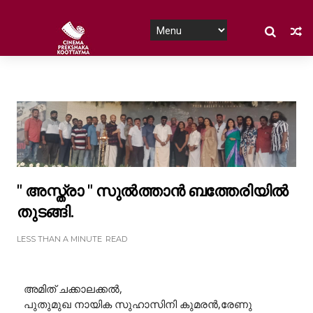
" അസ്ത്രാ " സുൽത്താൻ ബത്തേരിയിൽ
തുടങ്ങി.
LESS THAN A MINUTE
READ
അമിത് ചക്കാലക്കൽ,
പുതുമുഖ നായിക സുഹാസിനി കുമരൻ,രേണു