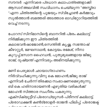
സൗന്ദർ എന്നിവരെ പ്രധാന കഥാപാത്രങ്ങളാക്കി
ആസാദ് അലവിൽ സംവിധാനം ചെയ്യുന്ന "അസ്ത്രാ
"എന്ന ചിത്രത്തിന്റെ പൂജയും സ്വിച്ചോൺ കർമ്മവും
സുൽത്താൻ ബത്തേരി അടത്താര ഓഡിറ്റോറിയത്തിൽ
വെച്ച് നടന്നു.
പോറസ് സിനിമാസിന്റെ ബാനറിൽ പ്രേം കല്ലാട്ട്
നിർമ്മിക്കുന്ന ഈ ചിത്രത്തിൽ
കലാഭവൻഷാജോൺ,സെന്തിൽ കൃഷ്ണ, സന്തോഷ്
കീഴാറ്റൂർ, മേഘനാഥൻ, കോട്ടയം രമേശ്, നീനാ
കുറുപ്പ്,സോന ഹൈഡൻ, പുതുമുഖങ്ങളായ ജിജു
രാജ്, ദുഷ്യന്ത് എന്നിവരും അഭിനയിക്കുന്നു.
മണി പെരുമാൾ ഛായാഗ്രാഹണം
നിർവ്വഹിക്കുന്നു.വിനു കെ മോഹൻ,ജിജു രാജ്
എന്നിവർ ചേർന്ന് തിരക്കഥ സംഭാഷണമെഴുതുന്നു.
ബി കെ ഹരിനാരായണൻ എഴുതിയ വരികൾക്ക്
മോഹൻ സിത്താര സംഗീതം പകരുന്നു.
എക്സിക്യൂട്ടീവ് പ്രൊഡ്യൂസർ-പ്രീനന്ദ് കല്ലാട്ട്,
പ്രൊഡക്ഷൻ കൺട്രോളർ-രാജൻ ഫിലിപ്പ്, പ്രൊജക്ട്