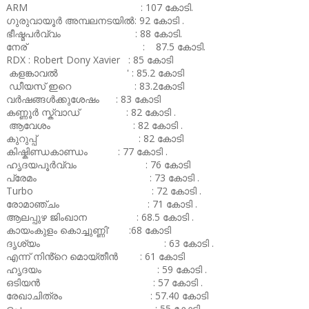
ARM : 107 കോടി.
ഗുരുവായൂർ അമ്പലനടയിൽ: 92 കോടി .
ഭീഷ്മപർവ്വം : 88 കോടി.
നേര് : 87.5 കോടി.
RDX : Robert Dony Xavier : 85 കോടി
കളങ്കാവൽ ' : 85.2 കോടി
ഡീയസ് ഇറെ : 83.2കോടി
വർഷങ്ങൾക്കുശേഷം : 83 കോടി
കണ്ണൂർ സ്ക്വാഡ് : 82 കോടി .
ആവേശം : 82 കോടി .
കുറുപ്പ് : 82 കോടി
കിഷ്കിണ്ഡകാണ്ഡം : 77 കോടി .
ഹൃദയപൂർവ്വം : 76 കോടി
പ്രേമം : 73 കോടി .
Turbo : 72 കോടി .
രോമാഞ്ചം : 71 കോടി .
ആലപ്പുഴ ജിംഖാന : 68.5 കോടി .
കായംകുളം കൊച്ചുണ്ണി' :68 കോടി
ദൃശ്യം : 63 കോടി .
എന്ന് നിൻ്റെ മൊയ്തീൻ : 61 കോടി
ഹൃദയം : 59 കോടി .
ഒടിയൻ : 57 കോടി .
രേഖാചിത്രം : 57.40 കോടി
ഒപ്പം : 55 കോടി .