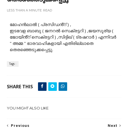
LESS THAN A MINUTE
READ
മോഹൻലാൽ ( പ്രസിഡൻ്റ് ) ,
ഇടവേള ബാബു ( ജനറൽ സെക്രട്ടറി ) ,ജയസൂര്യ (
ജോയിൻ്റ് സെക്രട്ടറി ) ,സിദ്ദിഖ് ( ട്രഷറാർ ) എന്നിവർ
" അമ്മ " ഭാരവാഹികളായി എതിരില്ലാതെ
തെരഞ്ഞെടുക്കപ്പെട്ടു.
Tags :
SHARE THIS
YOU MIGHT ALSO LIKE
Previous
Next