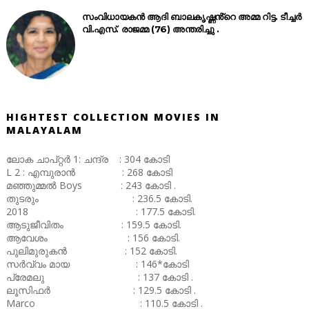
സംവിധായകൻ ആദി ബാലകൃഷ്ണൻ്റെ അമ്മ റിട്ട. ടീച്ചർ
വി.എസ്. രാജമ്മ (76) അന്തരിച്ചു .
HIGHTEST COLLECTION MOVIES IN
MALAYALAM
ലോക ചാപ്റ്റർ 1: ചന്ദ്ര : 304 കോടി
L 2 : എമ്പുരാൻ : 268 കോടി
മഞ്ഞുമ്മൽ Boys : 243 കോടി .
തുടരും : 236.5 കോടി.
2018 : 177.5 കോടി.
ആടുജീവിതം : 159.5 കോടി.
ആവേശം : 156 കോടി.
പുലിമുരുകൻ : 152 കോടി.
സർവ്വം മായ : 146*കോടി
പ്രേമലു : 137 കോടി .
ലൂസിഫർ : 129.5 കോടി .
Marco : 110.5 കോടി .