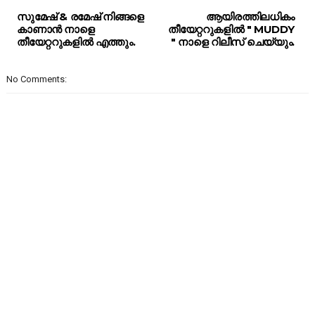
സുമേഷ് & രമേഷ് നിങ്ങളെ
ആയിരത്തിലധികം
കാണാൻ നാളെ
തീയേറ്ററുകളിൽ " MUDDY
തീയേറ്ററുകളിൽ എത്തും.
" നാളെ റിലീസ് ചെയ്യും.
No Comments: