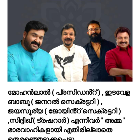
മോഹൻലാൽ ( പ്രസിഡൻ്റ് ) , ഇടവേള
ബാബു ( ജനറൽ സെക്രട്ടറി ) ,
ജയസൂര്യ ( ജോയിൻ്റ് സെക്രട്ടറി )
,സിദ്ദിഖ് ( ട്രഷറാർ ) എന്നിവർ " അമ്മ "
ഭാരവാഹികളായി എതിരില്ലാതെ
തെരഞ്ഞെടുക്കപ്പെട്ടു.