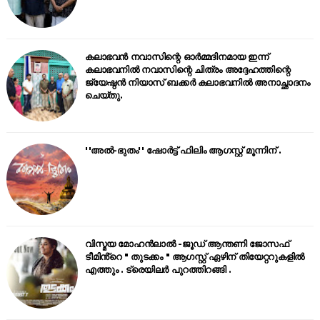
കലാഭവൻ നവാസിന്റെ ഓർമ്മദിനമായ ഇന്ന്
കലാഭവനിൽ നവാസിന്റെ ചിത്രം അദ്ദേഹത്തിന്റെ
ജ്യേഷ്ഠൻ നിയാസ് ബക്കർ കലാഭവനിൽ അനാച്ഛാദനം
ചെയ്തു.
''അൽ-ഭുതം'' ഷോർട്ട് ഫിലിം ആഗസ്റ്റ് മൂന്നിന് .
വിസ്മയ മോഹൻലാൽ -ജൂഡ് ആന്തണി ജോസഫ്
ടീമിൻ്റെ " തുടക്കം " ആഗസ്റ്റ് ഏഴിന് തിയേറ്ററുകളിൽ
എത്തും . ട്രെയിലർ പുറത്തിറങ്ങി .