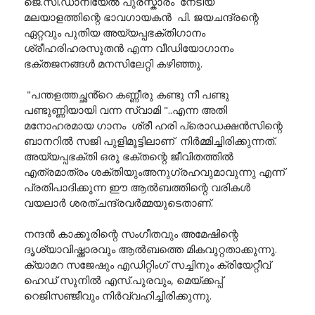
ജെ.സി.ഡാനിയേൽ പുരസ്കാരം നേടിയ
മലയാളത്തിന്റെ ഭാവഗായകൻ പി. ജയചന്ദ്രന്റെ
ഏറ്റവും പുതിയ അയ്യപ്പഭക്തിഗാനം
ശ്രീഹരിഹരസുതൻ എന്ന വീഡിയോഗാനം
ഭക്തജനങ്ങൾ മനസിലേറ്റി കഴിഞ്ഞു.
"പന്തളത്തച്ഛൻ്റെ കണ്ണീരു കണ്ടു നീ പണ്ടു
പണ്ടുണ്ണിയായി വന്ന സ്വാമി "..എന്ന അതി
മനോഹരമായ ഗാനം ശ്രീ ഹരി പ്രൊഡക്ഷൻസിന്റെ
ബാനറിൽ സജി പുളിമൂട്ടിലാണ് നിർമ്മിച്ചിരിക്കുന്നത്.
അയ്യപ്പഭക്തി ഒരു ഭക്തന്റെ ജീവിതത്തിൽ
എത്രമാത്രം ശക്തിയുംഅനുഗ്രഹവുമാവുന്നു എന്ന്
പ്രതിപാദിക്കുന്ന ഈ ആൽബത്തിന്റെ വരികൾ
വയലാർ ശരത്ചന്ദ്രവർമ്മയുടെതാണ്.
നന്ദൻ കാക്കൂരിന്റെ സംഗീതവും അമേഷിന്റെ
ദൃശ്യാവിഷ്ക്കാരവും ആൽബത്തെ മികവുറ്റതാക്കുന്നു.
ക്യാമറ സജേഷും എഡിറ്റിംഗ് സച്ചിനും ക്രിയേറ്റീവ്
ഹെഡ് സുനിൽ എസ്.പുരവും, മെയ്ക്കപ്പ്
റെജിസഞ്ജീവും നിർവ്വഹിച്ചിരിക്കുന്നു.