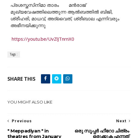
പ്രശസ്തസിനിമാ താരം മൻരാജ്
മുഖ്യവേഷത്തിലെത്തുന്ന ആൽബത്തിൽ ബിജി,
ശ്രീഹരി, മാധവ്, അദ്വൈത്, ശ്രീബാല എന്നിവരും
അഭീനയിക്കുന്നു
https://youtu.be/UvZlJTnrnX0
Tags :
SHARE THIS
YOU MIGHT ALSO LIKE
Previous
Next
" Meppadiyan " in
ഒരു സൂപ്പർ ഹീറോ ചിത്രം
theatres from January
ഒരുക്കുക എന്നത്