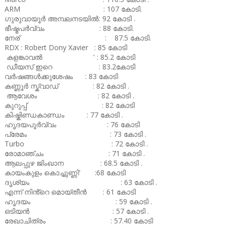
ARM : 107 കോടി.
ഗുരുവായൂർ അമ്പലനടയിൽ: 92 കോടി .
ഭീഷ്മപർവ്വം : 88 കോടി.
നേര് : 87.5 കോടി.
RDX : Robert Dony Xavier : 85 കോടി
കളങ്കാവൽ ' : 85.2 കോടി
ഡീയസ് ഇറെ : 83.2കോടി
വർഷങ്ങൾക്കുശേഷം : 83 കോടി
കണ്ണൂർ സ്ക്വാഡ് : 82 കോടി .
ആവേശം : 82 കോടി .
കുറുപ്പ് : 82 കോടി
കിഷ്കിണ്ഡകാണ്ഡം : 77 കോടി .
ഹൃദയപൂർവ്വം : 76 കോടി
പ്രേമം : 73 കോടി .
Turbo : 72 കോടി .
രോമാഞ്ചം : 71 കോടി .
ആലപ്പുഴ ജിംഖാന : 68.5 കോടി .
കായംകുളം കൊച്ചുണ്ണി' :68 കോടി
ദൃശ്യം : 63 കോടി .
എന്ന് നിൻ്റെ മൊയ്തീൻ : 61 കോടി
ഹൃദയം : 59 കോടി .
ഒടിയൻ : 57 കോടി .
രേഖാചിത്രം : 57.40 കോടി