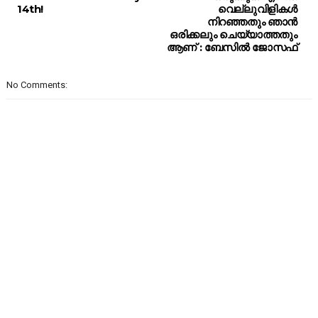
14th!
വെല്ലുവിളികൾ
നിറഞ്ഞതും ഞാൻ
ഒരിക്കലും ചെയ്യാത്തതും
ആണ് : ബേസിൽ ജോസഫ്
No Comments: