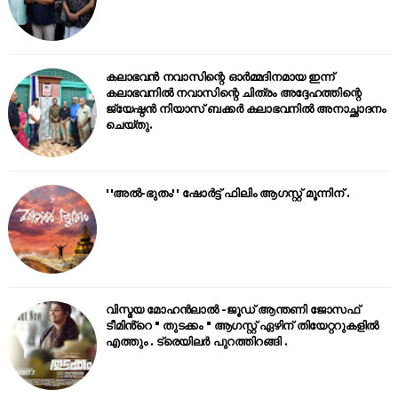
കലാഭവൻ നവാസിന്റെ ഓർമ്മദിനമായ ഇന്ന്
കലാഭവനിൽ നവാസിന്റെ ചിത്രം അദ്ദേഹത്തിന്റെ
ജ്യേഷ്ഠൻ നിയാസ് ബക്കർ കലാഭവനിൽ അനാച്ഛാദനം
ചെയ്തു.
''അൽ-ഭുതം'' ഷോർട്ട് ഫിലിം ആഗസ്റ്റ് മൂന്നിന് .
വിസ്മയ മോഹൻലാൽ -ജൂഡ് ആന്തണി ജോസഫ്
ടീമിൻ്റെ " തുടക്കം " ആഗസ്റ്റ് ഏഴിന് തിയേറ്ററുകളിൽ
എത്തും . ട്രെയിലർ പുറത്തിറങ്ങി .