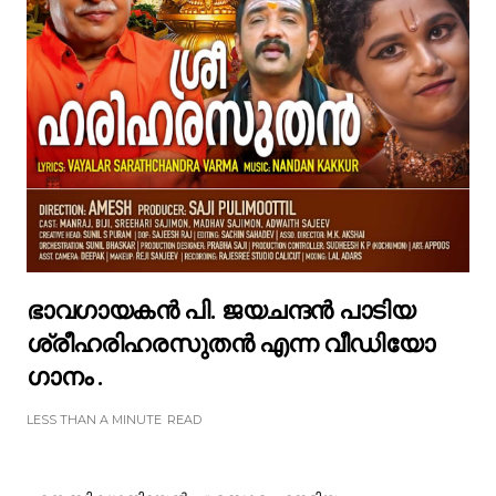
ഭാവഗായകൻ പി. ജയചന്ദൻ പാടിയ
ശ്രീഹരിഹരസുതൻ എന്ന വീഡിയോ
ഗാനം .
LESS THAN A MINUTE
READ