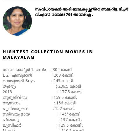
സംവിധായകൻ ആദി ബാലകൃഷ്ണൻ്റെ അമ്മ റിട്ട. ടീച്ചർ
വി.എസ്. രാജമ്മ (76) അന്തരിച്ചു .
HIGHTEST COLLECTION MOVIES IN
MALAYALAM
ലോക ചാപ്റ്റർ 1: ചന്ദ്ര : 304 കോടി
L 2 : എമ്പുരാൻ : 268 കോടി
മഞ്ഞുമ്മൽ Boys : 243 കോടി .
തുടരും : 236.5 കോടി.
2018 : 177.5 കോടി.
ആടുജീവിതം : 159.5 കോടി.
ആവേശം : 156 കോടി.
പുലിമുരുകൻ : 152 കോടി.
സർവ്വം മായ : 146*കോടി
പ്രേമലു : 137 കോടി .
ലൂസിഫർ : 129.5 കോടി .
Marco : 110.5 കോടി .