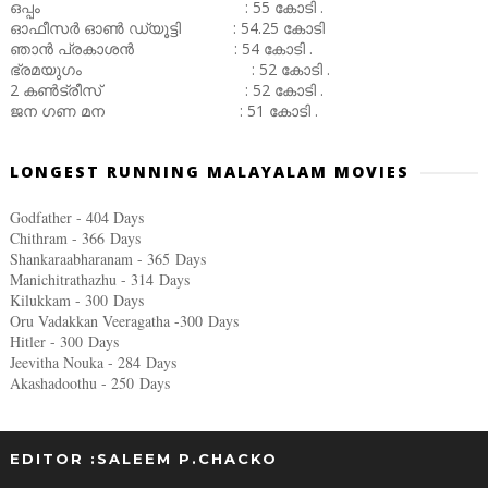
ഒപ്പം : 55 കോടി .
ഓഫീസർ ഓൺ ഡ്യൂട്ടി : 54.25 കോടി
ഞാൻ പ്രകാശൻ : 54 കോടി .
ഭ്രമയുഗം : 52 കോടി .
2 കൺട്രീസ് : 52 കോടി .
ജന ഗണ മന : 51 കോടി .
LONGEST RUNNING MALAYALAM MOVIES
Godfather - 404 Days
Chithram - 366
Days
Shankaraabharanam - 365
Days
Manichitrathazhu - 314
Days
Kilukkam - 300
Days
Oru Vadakkan Veeragatha -300
Days
Hitler - 300
Days
Jeevitha Nouka - 284
Days
Akashadoothu - 250
Days
EDITOR :SALEEM P.CHACKO