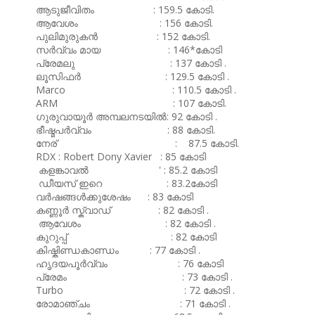
ആടുജീവിതം : 159.5 കോടി.
ആവേശം : 156 കോടി.
പുലിമുരുകൻ : 152 കോടി.
സർവ്വം മായ : 146*കോടി
പ്രേമലു : 137 കോടി .
ലൂസിഫർ : 129.5 കോടി .
Marco : 110.5 കോടി .
ARM : 107 കോടി.
ഗുരുവായൂർ അമ്പലനടയിൽ: 92 കോടി .
ഭീഷ്മപർവ്വം : 88 കോടി.
നേര് : 87.5 കോടി.
RDX : Robert Dony Xavier : 85 കോടി
കളങ്കാവൽ ' : 85.2 കോടി
ഡീയസ് ഇറെ : 83.2കോടി
വർഷങ്ങൾക്കുശേഷം : 83 കോടി
കണ്ണൂർ സ്ക്വാഡ് : 82 കോടി .
ആവേശം : 82 കോടി .
കുറുപ്പ് : 82 കോടി
കിഷ്കിണ്ഡകാണ്ഡം : 77 കോടി .
ഹൃദയപൂർവ്വം : 76 കോടി
പ്രേമം : 73 കോടി .
Turbo : 72 കോടി .
രോമാഞ്ചം : 71 കോടി .