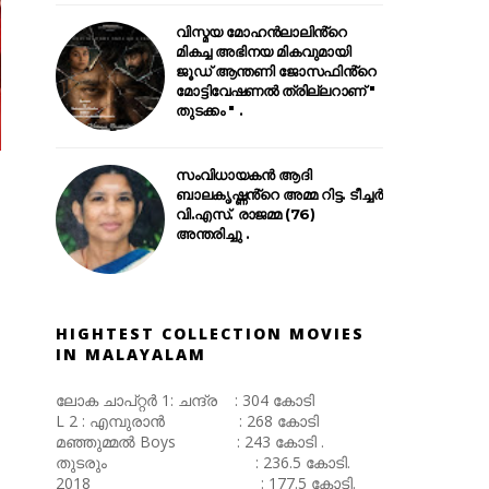
വിസ്മയ മോഹൻലാലിൻ്റെ
മികച്ച അഭിനയ മികവുമായി
ജൂഡ് ആന്തണി ജോസഫിൻ്റെ
മോട്ടിവേഷണൽ ത്രില്ലറാണ് "
തുടക്കം " .
സംവിധായകൻ ആദി
ബാലകൃഷ്ണൻ്റെ അമ്മ റിട്ട. ടീച്ചർ
വി.എസ്. രാജമ്മ (76)
അന്തരിച്ചു .
HIGHTEST COLLECTION MOVIES
IN MALAYALAM
ലോക ചാപ്റ്റർ 1: ചന്ദ്ര : 304 കോടി
L 2 : എമ്പുരാൻ : 268 കോടി
മഞ്ഞുമ്മൽ Boys : 243 കോടി .
തുടരും : 236.5 കോടി.
2018 : 177.5 കോടി.