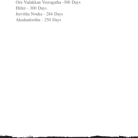
Oru Vadakkan Veeragatha -300
Days
Hitler - 300
Days
Jeevitha Nouka - 284
Days
Akashadoothu - 250
Days