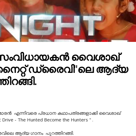
റ് സംവിധായകൻ വൈശാഖ്
 "നൈറ്റ് ഡ്രൈവി"ലെ ആദ്യ
ിറങ്ങി.
ുമാരൻ എന്നിവരെ പ്രധാന കഥാപത്രങ്ങളാക്കി വൈശാഖ്
rive - The Hunted Become the Hunters " .
ൈവിലെ ആദ്യ ഗാനം പുറത്തിറങ്ങി.