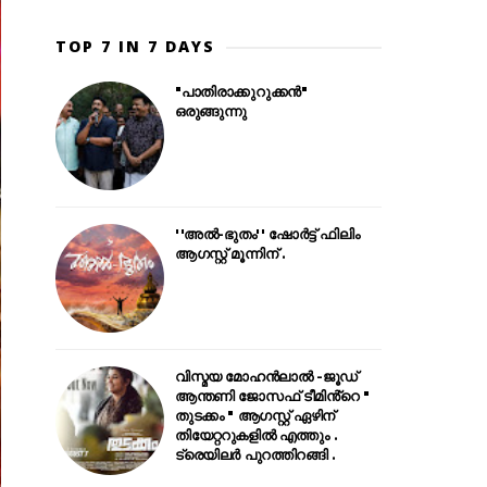
TOP 7 IN 7 DAYS
"പാതിരാക്കുറുക്കൻ"
ഒരുങ്ങുന്നു
''അൽ-ഭുതം'' ഷോർട്ട് ഫിലിം
ആഗസ്റ്റ് മൂന്നിന് .
വിസ്മയ മോഹൻലാൽ -ജൂഡ്
ആന്തണി ജോസഫ് ടീമിൻ്റെ "
തുടക്കം " ആഗസ്റ്റ് ഏഴിന്
തിയേറ്ററുകളിൽ എത്തും .
ട്രെയിലർ പുറത്തിറങ്ങി .