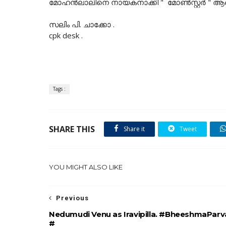
മോഹന്‍ലാലിനെ നായകനാക്കി " മോണ്‍സ്റ്റര്‍ "
സലിം പി. ചാക്കോ .
cpk desk .
Tags :
SHARE THIS
Share it
Tweet
YOU MIGHT ALSO LIKE
Previous
Nedumudi Venu as Iravipilla. #BheeshmaPar
#