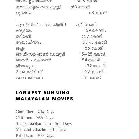
ആലപ്പുഴ ജിംഖാന : 68.5 കോടി .
കായംകുളം കൊച്ചുണ്ണി' :68 കോടി
ദൃശ്യം : 63 കോടി
.
എന്ന് നിൻ്റെ മൊയ്തീൻ : 61 കോടി
ഹൃദയം : 59 കോടി .
ഒടിയൻ : 57 കോടി .
രേഖാചിത്രം : 57.40 കോടി
ഒപ്പം : 55 കോടി .
ഓഫീസർ ഓൺ ഡ്യൂട്ടി : 54.25 കോടി
ഞാൻ പ്രകാശൻ : 54 കോടി .
ഭ്രമയുഗം : 52 കോടി .
2 കൺട്രീസ് : 52 കോടി .
ജന ഗണ മന : 51 കോടി .
LONGEST RUNNING
MALAYALAM MOVIES
Godfather - 404 Days
Chithram - 366
Days
Shankaraabharanam - 365
Days
Manichitrathazhu - 314
Days
Kilukkam - 300
Days