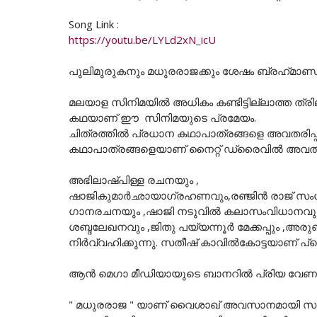
Song Link :
https://youtu.be/LYLd2xN_icU
പുലിമുരുകനും മധുരരാജക്കും ശേഷം ബ്രഹ്‌മാണ
മലയാള സിനിമയില്‍ അധികം കണ്ടിട്ടില്ലാത്ത ത്ര
കഥയാണ് ഈ സിനിമയുടെ പ്രമേയം.
ചിത്രത്തില്‍ പ്രധാന കഥാപാത്രങ്ങളെ അവതരിപ്പ
കഥാപാത്രങ്ങളെയാണ് നൈറ്റ് ഡ്രൈവില്‍ അവതരിപ്
അഭിലാഷ്പിള്ള രചനയും ,
ഷാജികുമാര്‍ഛായാഗ്രഹണവും,രഞ്ജിന്‍ രാജ് സംഗ
ഗാനരചനയും ,ഷാജി നടുവിൽ കലാസംവിധാനവും
ശബ്ദലേഖനവും ,ജിതു പയ്യന്നൂർ മേക്കപ്പും ,അ
നിർവ്വഹിക്കുന്നു. സതീഷ് കാവിൽകോട്ടയാണ് 
ആൻ മെഗാ മീഡിയായുടെ ബാനറിൽ പ്രിയ വേണു, നീറ്
" മധുരരാജ " യാണ് വൈശാഖ് അവസാനമായി സംവ