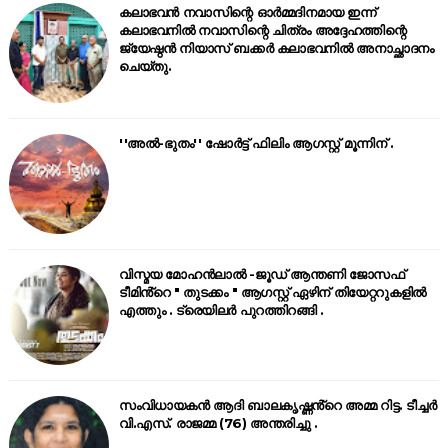
കലാഭവൻ നവാസിന്റെ ഓർമ്മദിനമായ ഇന്ന്
കലാഭവനിൽ നവാസിന്റെ ചിത്രം അദ്ദേഹത്തിന്റെ
ജ്യേഷ്ഠൻ നിയാസ് ബക്കർ കലാഭവനിൽ അനാച്ഛാദനം
ചെയ്തു.
''അൽ-ഭുതം'' ഷോർട്ട് ഫിലിം ആഗസ്റ്റ് മൂന്നിന് .
വിസ്മയ മോഹൻലാൽ -ജൂഡ് ആന്തണി ജോസഫ്
ടീമിൻ്റെ " തുടക്കം " ആഗസ്റ്റ് ഏഴിന് തിയേറ്ററുകളിൽ
എത്തും . ട്രെയിലർ പുറത്തിറങ്ങി .
സംവിധായകൻ ആദി ബാലകൃഷ്ണൻ്റെ അമ്മ റിട്ട. ടീച്ചർ
വി.എസ്. രാജമ്മ (76) അന്തരിച്ചു .