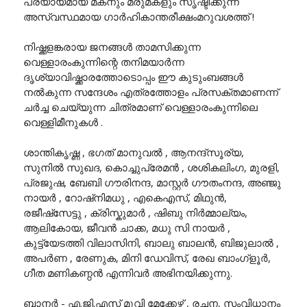
പര്യായമായ മകനും മരുമകളും സൃഷ്ടിക്കുന്ന
അസ്വസ്ഥമായ ഗാർഹികാന്തരീക്ഷംമറുവശത്ത് !
നിഷ്ക്കളങ്കരായ ജനങ്ങൾ താമസിക്കുന്ന
വെള്ളാരംകുന്നിന്റെ തനിമയാർന്ന
ദൃശ്യാവിഷ്ക്കാരത്തോടൊപ്പം ഈ കുടുംബങ്ങൾ
നൽകുന്ന സന്ദേശം എത്രത്തോളം പ്രസക്തമാണന്ന്
ചർച്ച ചെയ്യുന്ന ചിത്രമാണ് വെള്ളാരംകുന്നിലെ
വെള്ളിമീനുകൾ .
ശാന്തികൃഷ്ണ , ഭഗത് മാനുവൽ , ആനന്ദ്സൂര്യ,
സുനിൽ സുഖദ, കൊച്ചുപ്രേമൻ , ശശികലിംഗ, മുരളി,
പ്രജുഷ, ബേബി ഗൗരിനന്ദ, മാസ്റ്റർ ഗൗതംനന്ദ, അഞ്ജു
നായർ , റോഷ്നിമധു , എകെഎസ്, മിഥുൻ,
രജീഷ്സേട്ടു , ക്രിസ്കുമാർ , ഷിബു നിർമ്മാല്യം,
ആലികോയ, ജീവൻ ചാക്ക, മധു സി നായർ ,
കുട്ട്യേടത്തി വിലാസിനി, ബാലു ബാലൻ, ബിജുലാൽ ,
അപർണ , രേണുക, മിനി ഡേവിസ്, രേഖ ബാംഗ്ളൂർ,
ഗീത മണികണ്ഠൻ എന്നിവർ അഭിനയിക്കുന്നു.
ബാനർ - എ.ജി.എസ് മൂവി മേക്കേഴ്സ്‌ , രചന, സംവിധാനം