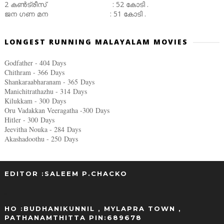
2 കൺട്രീസ് : 52 കോടി .
ജന ഗണ മന : 51 കോടി .
LONGEST RUNNING MALAYALAM MOVIES
Godfather - 404 Days
Chithram - 366
Days
Shankaraabharanam - 365
Days
Manichitrathazhu - 314
Days
Kilukkam - 300
Days
Oru Vadakkan Veeragatha -300
Days
Hitler - 300
Days
Jeevitha Nouka - 284
Days
Akashadoothu - 250
Days
EDITOR :SALEEM P.CHACKO
..
HO :BUDHANIKUNNIL , MYLAPRA TOWN ,
PATHANAMTHITTA PIN:689678