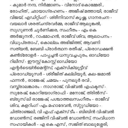
- കുമാർ നന്ദ, നിർമ്മാണം - വിനോദ് കൊമ്മേരി ,
രോഹിത് , ഛായാഗ്രഹണം - അജീഷ് മത്തായി, രാജീവ്
വിജയ്, എഡിറ്റിംഗ് - ശ്രീനിവാസ് കൃഷ്ണ, ഗാനരചന -
വയലാർ ശരത്ചന്ദ്രവർമ്മ, രാജീവ് ആലുങ്കൽ,
സുഗുണൻ ചൂർണിക്കര, സംഗീതം - എം കെ
അർജുനൻ , റാംമോഹൻ, രാജീവ് ശിവ, ആലാപനം -
വിധുപ്രതാപ് , കൊല്ലം അഭിജിത്ത്, ആവണി
സത്യൻ, ബേബി പ്രാർത്ഥന രതീഷ് , പ്രൊഡക്ഷൻ
കൺട്രോളർ - പാപ്പച്ചൻ ധനുവച്ചപുരം, ഓഡിയോ
റിലീസ് - ഈസ്റ്റ് കോസ്റ്റ് ഓഡിയോ
എന്റർടെയ്ൻമെന്റ്സ്, എക്സിക്യൂട്ടീവ്
പ്രൊഡ്യൂസർ - ശ്രീജിത് കല്ലിയൂർ, കല-ജമാൽ
ഫന്നൻ , രാജേഷ്, ചമയം - പുനലൂർ രവി ,
വസ്ത്രാലങ്കാരം - നാഗരാജ്, വിഷ്വൽ എഫക്ടസ് -
സുരേഷ്, കോറിയോഗ്രാഫി - മനോജ്, ത്രിൽസ് -
ബ്രൂസ് ലി രാജേഷ്, പശ്ചാത്തലസംഗീതം - രാജീവ്
ശിവ, കളറിംഗ് -എം മഹാദേവൻ, സ്‌റ്റുഡിയോ -
ചിത്രാഞ്ജലി, വി എഫ് എക്സ് ടീം - ബിബിൻ വിഷ്വൽ
ഡോൺസ്, രഞ്ജിനി വിഷ്വൽ ഡോൺസ്, സംവിധാന
സഹായികൾ - എ കെ എസ് , സജിത് ബാലുശ്ശേരി,