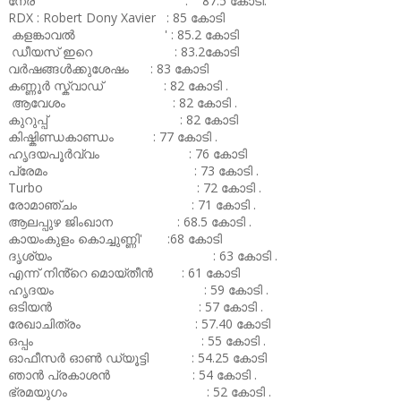
നേര് : 87.5 കോടി.
RDX : Robert Dony Xavier : 85 കോടി
കളങ്കാവൽ ' : 85.2 കോടി
ഡീയസ് ഇറെ : 83.2കോടി
വർഷങ്ങൾക്കുശേഷം : 83 കോടി
കണ്ണൂർ സ്ക്വാഡ് : 82 കോടി .
ആവേശം : 82 കോടി .
കുറുപ്പ് : 82 കോടി
കിഷ്കിണ്ഡകാണ്ഡം : 77 കോടി .
ഹൃദയപൂർവ്വം : 76 കോടി
പ്രേമം : 73 കോടി .
Turbo : 72 കോടി .
രോമാഞ്ചം : 71 കോടി .
ആലപ്പുഴ ജിംഖാന : 68.5 കോടി .
കായംകുളം കൊച്ചുണ്ണി' :68 കോടി
ദൃശ്യം : 63 കോടി .
എന്ന് നിൻ്റെ മൊയ്തീൻ : 61 കോടി
ഹൃദയം : 59 കോടി .
ഒടിയൻ : 57 കോടി .
രേഖാചിത്രം : 57.40 കോടി
ഒപ്പം : 55 കോടി .
ഓഫീസർ ഓൺ ഡ്യൂട്ടി : 54.25 കോടി
ഞാൻ പ്രകാശൻ : 54 കോടി .
ഭ്രമയുഗം : 52 കോടി .