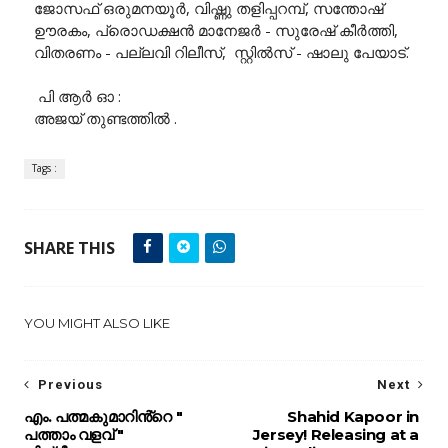
ജോസഫ് ഒരുമനയൂർ, വിഷ്ണു തളിപ്പറമ്പ്, സന്തോഷ്
ഊരകം, പ്രൊഡക്ഷൻ മാനേജർ - സുരേഷ് കീർത്തി,
വിതരണം - പല്ലവി റിലീസ്, സ്റ്റിൽസ് - ഷാലു പേയാട്.
പി ആർ ഓ :
അജയ് തുണ്ടത്തിൽ .
Tags :
SHARE THIS
YOU MIGHT ALSO LIKE
Previous
Next
എം. പത്മകുമാറിൻ്റെ "
Shahid Kapoor in
പത്താം വളവ് "
Jersey! Releasing at a