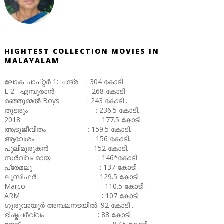
HIGHTEST COLLECTION MOVIES IN
MALAYALAM
ലോക ചാപ്റ്റർ 1: ചന്ദ്ര : 304 കോടി
L 2 : എമ്പുരാൻ : 268 കോടി
മഞ്ഞുമ്മൽ Boys : 243 കോടി .
തുടരും : 236.5 കോടി.
2018 : 177.5 കോടി.
ആടുജീവിതം : 159.5 കോടി.
ആവേശം : 156 കോടി.
പുലിമുരുകൻ : 152 കോടി.
സർവ്വം മായ : 146*കോടി
പ്രേമലു : 137 കോടി .
ലൂസിഫർ : 129.5 കോടി .
Marco : 110.5 കോടി .
ARM : 107 കോടി.
ഗുരുവായൂർ അമ്പലനടയിൽ: 92 കോടി .
ഭീഷ്മപർവ്വം : 88 കോടി.