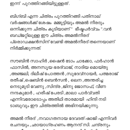
ഇന്ന് പുറത്തിറങ്ങിയിട്ടുള്ളത് .
ബിഗ്ബി എന്ന ചിത്രം പുറത്തിറങ്ങി പതിനാല്
വർഷങ്ങൾക്ക് ശേഷം മമ്മൂട്ടിയും അമൽ നീരദും
ഒന്നിക്കുന്ന ചിത്രം കൂടിയാണ് " ഭീഷ്മപർവ്വം ".വൻ
ബഡ്ജറ്റിലുള്ള ഈ ചിത്രം അമൽനീരദ്
പ്രൊഡക്ഷൻസിന് വേണ്ടി അമൽനീരദ് തന്നെയാണ്
നിർമ്മിക്കുന്നത്.
സൗബിൻ സാഹിർ ,ഷൈൻ ടോം ചാക്കോ, ഫർഹാൻ
ഫാസിൽ, അനസൂയ ഭരദ്വാജ്, നാദിയ മൊയ്തു
,അഞ്ജലി, ദിലീഷ് പോത്തൻ ,സുദേവ്നായർ, പത്മരാജ്
രതീഷ് ,ഷെബിൻ ബെൻസൻ , ലെന ,അന്തരിച്ച
നെടുമുടി വേണു ,സിന്ദ്ര ,ജിനു ജോസഫ്, വീണ
നന്ദകുമാർ , ഹരീഷ് പേരടി ,മാലാ പാർവ്വതി
എന്നിവരോടൊപ്പം അതിഥി താരമായി ഹിന്ദി നടി
ടാബുവും ഈ ചിത്രത്തിൽ അഭിനയിക്കുന്നു.
അമൽ നീരദ് ,നവാഗതനായ ദേവദത് ഷാജി എന്നിവർ
രചനയും ,ഛായാഗ്രഹണം ആനന്ദ് സി. ചന്ദ്രനും