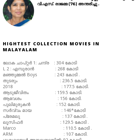
വി.എസ്. രാജമ്മ (76) അന്തരിച്ചു .
HIGHTEST COLLECTION MOVIES IN
MALAYALAM
ലോക ചാപ്റ്റർ 1: ചന്ദ്ര : 304 കോടി
L 2 : എമ്പുരാൻ : 268 കോടി
മഞ്ഞുമ്മൽ Boys : 243 കോടി .
തുടരും : 236.5 കോടി.
2018 : 177.5 കോടി.
ആടുജീവിതം : 159.5 കോടി.
ആവേശം : 156 കോടി.
പുലിമുരുകൻ : 152 കോടി.
സർവ്വം മായ : 146*കോടി
പ്രേമലു : 137 കോടി .
ലൂസിഫർ : 129.5 കോടി .
Marco : 110.5 കോടി .
ARM : 107 കോടി.
ഗുരുവായൂർ അമ്പലനടയിൽ: 92 കോടി .