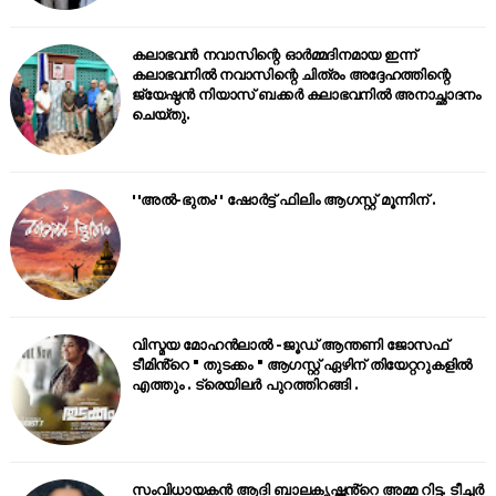
കലാഭവൻ നവാസിന്റെ ഓർമ്മദിനമായ ഇന്ന്
കലാഭവനിൽ നവാസിന്റെ ചിത്രം അദ്ദേഹത്തിന്റെ
ജ്യേഷ്ഠൻ നിയാസ് ബക്കർ കലാഭവനിൽ അനാച്ഛാദനം
ചെയ്തു.
''അൽ-ഭുതം'' ഷോർട്ട് ഫിലിം ആഗസ്റ്റ് മൂന്നിന് .
വിസ്മയ മോഹൻലാൽ -ജൂഡ് ആന്തണി ജോസഫ്
ടീമിൻ്റെ " തുടക്കം " ആഗസ്റ്റ് ഏഴിന് തിയേറ്ററുകളിൽ
എത്തും . ട്രെയിലർ പുറത്തിറങ്ങി .
സംവിധായകൻ ആദി ബാലകൃഷ്ണൻ്റെ അമ്മ റിട്ട. ടീച്ചർ