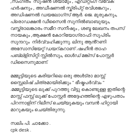
,സംഗീതം സുഷിൻ ശ്യാമും , എഡിറ്റിംഗ് വിവേക്
ഹർഷനും , അഡീഷണൽ സ്ക്രിപ്റ്റ് രവിശങ്കറും ,
അഡിഷണൽ ഡയലോഗ്സ് ആർ. ജെ. മുരുകനും,
പ്രൊഡക്ഷൻ ഡീസൈൻ സുനിൽബാബുയും,
വസ്ത്രാലങ്കാരം സമീറ സനീഷും , ശബ്ദ ലേഖനം തപസ്
നായകും ,ആക്ഷൻ കോറിയോഗ്രാഫി സുപ്രിം
സുന്ദറും നിർവ്വഹിക്കുന്നു. ലിനു ആൻ്റണി
അസോസിയേറ്റ് ഡയറ്കറാണ് .ഷഹീൻ താഹ
പബ്ല്ളിസിറ്റി സ്റ്റിൽസും, ഓൾഡ് മങ്ക്സ് പോസ്റ്റർ
ഡിസൈനുമാണ്.
മമ്മൂട്ടിയുടെ കരിയറിലെ ഒരു അൾട്രാ മാസ്സ്
സ്റ്റൈലിഷ് ചിത്രമായിരിക്കും " ഭീഷ്മപർവ്വം "
.മമ്മൂട്ടിയുടെ ലുക്ക് പുറത്തു വിട്ടു കൊണ്ടുള്ള ഇതിന്റെ
മാസ്സ് ഫസ്റ്റ് ലുക്ക് പോസ്റ്റർ അദ്ദേഹത്തിന്റെ എഴുപതാം
പിറന്നാളിന് റിലീസ് ചെയ്യുകയും വമ്പൻ ഹിറ്റായി
മാറുകയും ചെയ്തിരുന്നു.
സലിം പി. ചാക്കോ .
cpk desk .