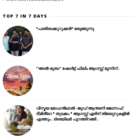
TOP 7 IN 7 DAYS
"പാതിരാക്കുറുക്കൻ" ഒരുങ്ങുന്നു
''അൽ-ഭുതം'' ഷോർട്ട് ഫിലിം ആഗസ്റ്റ് മൂന്നിന് .
വിസ്മയ മോഹൻലാൽ -ജൂഡ് ആന്തണി ജോസഫ്
ടീമിൻ്റെ " തുടക്കം " ആഗസ്റ്റ് ഏഴിന് തിയേറ്ററുകളിൽ
എത്തും . ട്രെയിലർ പുറത്തിറങ്ങി .