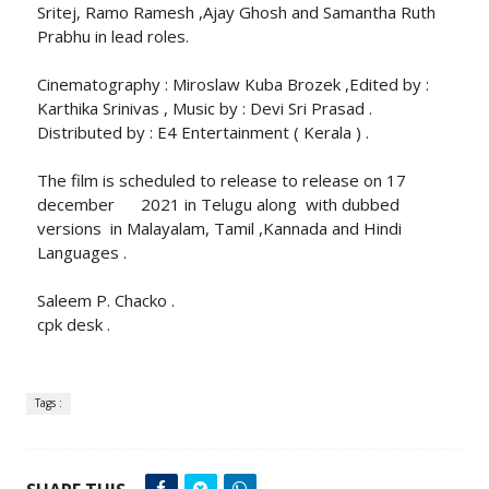
Sritej, Ramo Ramesh ,Ajay Ghosh and Samantha Ruth
Prabhu in lead roles.
Cinematography : Miroslaw Kuba Brozek ,Edited by :
Karthika Srinivas , Music by : Devi Sri Prasad .
Distributed by : E4 Ente‌rtainment ( Kerala ) .
The film is scheduled to release to release on 17
december 2021 in Telugu along with dubbed
versions in Malayalam, Tamil ,Kannada and Hindi
Languages .
Saleem P. Chacko .
cpk desk .
Tags :