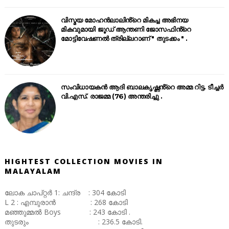
വിസ്മയ മോഹൻലാലിൻ്റെ മികച്ച അഭിനയ
മികവുമായി ജൂഡ് ആന്തണി ജോസഫിൻ്റെ
മോട്ടിവേഷണൽ ത്രില്ലറാണ് " തുടക്കം " .
സംവിധായകൻ ആദി ബാലകൃഷ്ണൻ്റെ അമ്മ റിട്ട. ടീച്ചർ
വി.എസ്. രാജമ്മ (76) അന്തരിച്ചു .
HIGHTEST COLLECTION MOVIES IN
MALAYALAM
ലോക ചാപ്റ്റർ 1: ചന്ദ്ര : 304 കോടി
L 2 : എമ്പുരാൻ : 268 കോടി
മഞ്ഞുമ്മൽ Boys : 243 കോടി .
തുടരും : 236.5 കോടി.