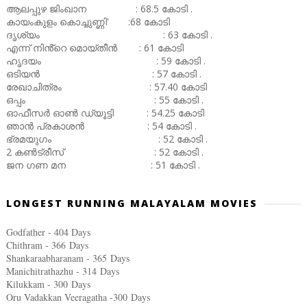
ആലപ്പുഴ ജിംഖാന : 68.5 കോടി .
കായംകുളം കൊച്ചുണ്ണി' :68 കോടി
ദൃശ്യം : 63 കോടി .
എന്ന് നിൻ്റെ മൊയ്തീൻ : 61 കോടി
ഹൃദയം : 59 കോടി .
ഒടിയൻ : 57 കോടി .
രേഖാചിത്രം : 57.40 കോടി
ഒപ്പം : 55 കോടി .
ഓഫീസർ ഓൺ ഡ്യൂട്ടി : 54.25 കോടി
ഞാൻ പ്രകാശൻ : 54 കോടി .
ഭ്രമയുഗം : 52 കോടി .
2 കൺട്രീസ് : 52 കോടി .
ജന ഗണ മന : 51 കോടി .
LONGEST RUNNING MALAYALAM MOVIES
Godfather - 404 Days
Chithram - 366
Days
Shankaraabharanam - 365
Days
Manichitrathazhu - 314
Days
Kilukkam - 300
Days
Oru Vadakkan Veeragatha -300
Days