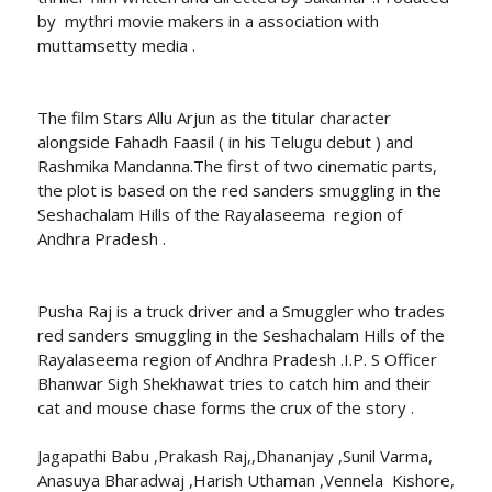
by mythri movie makers in a association with
muttamsetty media .
The film Stars Allu Arjun as the titular character
alongside Fahadh Faasil ( in his Telugu debut ) and
Rashmika Mandanna.The first of two cinematic parts,
the plot is based on the red sanders smuggling in the
Seshachalam Hills of the Rayalaseema region of
Andhra Pradesh .
Pusha Raj is a truck driver and a Smuggler who trades
red sanders ടmuggling in the Seshachalam Hills of the
Rayalaseema region of Andhra Pradesh .I.P. S Officer
Bhanwar Sigh Shekhawat tries to catch him and their
cat and mouse chase forms the crux of the story .
Jagapathi Babu ,Prakash Raj,,Dhananjay ,Sunil Varma,
Anasuya Bharadwaj ,Harish Uthaman ,Vennela Kishore,