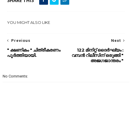
SHARE THIS
YOU MIGHT ALSO LIKE
Previous
Next
" ക്ഷണികം " ചിത്രീകരണം
122 മിനിറ്റ് ദൈർഘ്യം :
പൂർത്തിയായി.
വമ്പൻ റിലീസിന് ഒരുങ്ങി "
അജഗജാന്തരം "
No Comments: