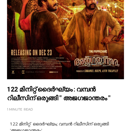
122 മിനിറ്റ് ദൈർഘ്യം : വമ്പൻ
റിലീസിന് ഒരുങ്ങി " അജഗജാന്തരം "
1 MINUTE
READ
122 മിനിറ്റ് ദൈർഘ്യം; വമ്പൻ റിലീസിന് ഒരുങ്ങി
'അജഗജാന്തരം'