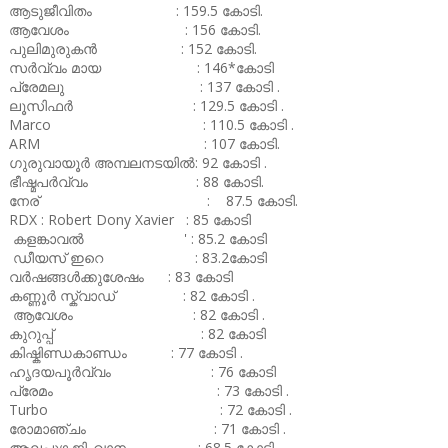
ആടുജീവിതം : 159.5 കോടി.
ആവേശം : 156 കോടി.
പുലിമുരുകൻ : 152 കോടി.
സർവ്വം മായ : 146*കോടി
പ്രേമലു : 137 കോടി .
ലൂസിഫർ : 129.5 കോടി .
Marco : 110.5 കോടി .
ARM : 107 കോടി.
ഗുരുവായൂർ അമ്പലനടയിൽ: 92 കോടി .
ഭീഷ്മപർവ്വം : 88 കോടി.
നേര് : 87.5 കോടി.
RDX : Robert Dony Xavier : 85 കോടി
കളങ്കാവൽ ' : 85.2 കോടി
ഡീയസ് ഇറെ : 83.2കോടി
വർഷങ്ങൾക്കുശേഷം : 83 കോടി
കണ്ണൂർ സ്ക്വാഡ് : 82 കോടി .
ആവേശം : 82 കോടി .
കുറുപ്പ് : 82 കോടി
കിഷ്കിണ്ഡകാണ്ഡം : 77 കോടി .
ഹൃദയപൂർവ്വം : 76 കോടി
പ്രേമം : 73 കോടി .
Turbo : 72 കോടി .
രോമാഞ്ചം : 71 കോടി .
ആലപ്പുഴ ജിംഖാന : 68.5 കോടി .