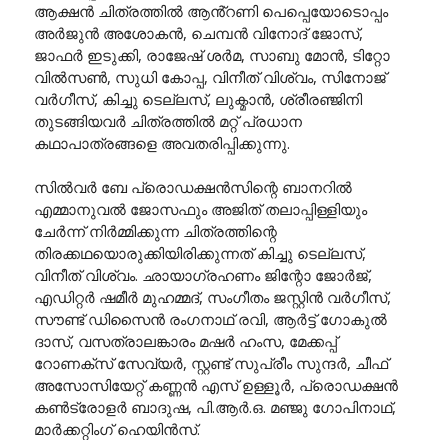
ആക്ഷൻ ചിത്രത്തിൽ ആൻ്റണി പെപ്പെയോടൊപ്പം
അർജുൻ അശോകൻ, ചെമ്പൻ വിനോദ് ജോസ്,
ജാഫർ ഇടുക്കി, രാജേഷ് ശർമ, സാബു മോൻ, ടിറ്റോ
വിൽസൺ, സുധി കോപ്പ, വിനീത് വിശ്വം, സിനോജ്
വർഗീസ്, കിച്ചു ടെല്ലസ്, ലുക്മാൻ, ശ്രീരഞ്ജിനി
തുടങ്ങിയവർ ചിത്രത്തിൽ മറ്റ് പ്രധാന
കഥാപാത്രങ്ങളെ അവതരിപ്പിക്കുന്നു.
സിൽവർ ബേ പ്രൊഡക്ഷൻസിന്റെ ബാനറിൽ
എമ്മാനുവൽ ജോസഫും അജിത് തലാപ്പിള്ളിയും
ചേർന്ന് നിർമ്മിക്കുന്ന ചിത്രത്തിന്റെ
തിരക്കഥയൊരുക്കിയിരിക്കുന്നത് കിച്ചു ടെല്ലസ്,
വിനീത് വിശ്വം. ഛായാഗ്രഹണം ജിന്റോ ജോർജ്,
എഡിറ്റർ ഷമീർ മുഹമ്മദ്‌, സംഗീതം ജസ്റ്റിൻ വർഗീസ്,
സൗണ്ട് ഡിസൈൻ രംഗനാഥ് രവി, ആർട്ട്‌ ഗോകുൽ
ദാസ്, വസത്രാലങ്കാരം മഷർ ഹംസ, മേക്കപ്പ്
റോണക്സ് സേവ്യർ, സ്റ്റണ്ട് സുപ്രീം സുന്ദർ, ചീഫ്
അസോസിയേറ്റ് കണ്ണൻ എസ് ഉള്ളൂർ, പ്രൊഡക്ഷൻ
കൺട്രോളർ ബാദുഷ, പി.ആർ.ഒ. മഞ്ജു ഗോപിനാഥ്,
മാർക്കറ്റിംഗ് ഹെയിൻസ്‌.