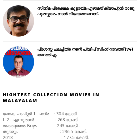
സിനിമ പ്രേക്ഷക കൂട്ടായ്മ ഏഴാമത് ക്യാപ്റ്റൻ രാജു
പുരസ്കാരം നടൻ വിജയരാഘവന് .
പ്രശസ്ത ചലച്ചിത്ര നടൻ പ്രദീപ് സിംഗ് റാവത്ത് (74)
അന്തരിച്ചു.
HIGHTEST COLLECTION MOVIES IN
MALAYALAM
ലോക ചാപ്റ്റർ 1: ചന്ദ്ര : 304 കോടി
L 2 : എമ്പുരാൻ : 268 കോടി
മഞ്ഞുമ്മൽ Boys : 243 കോടി .
തുടരും : 236.5 കോടി.
2018 : 177.5 കോടി.