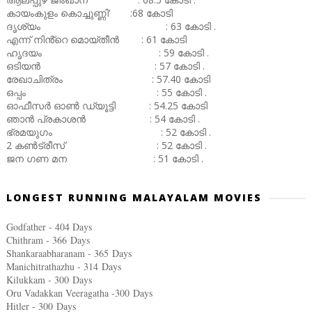
കായംകുളം കൊച്ചുണ്ണി' :68 കോടി
ദൃശ്യം : 63 കോടി .
എന്ന് നിൻ്റെ മൊയ്തീൻ : 61 കോടി
ഹൃദയം : 59 കോടി .
ഒടിയൻ : 57 കോടി .
രേഖാചിത്രം : 57.40 കോടി
ഒപ്പം : 55 കോടി .
ഓഫീസർ ഓൺ ഡ്യൂട്ടി : 54.25 കോടി
ഞാൻ പ്രകാശൻ : 54 കോടി .
ഭ്രമയുഗം : 52 കോടി .
2 കൺട്രീസ് : 52 കോടി .
ജന ഗണ മന : 51 കോടി .
LONGEST RUNNING MALAYALAM MOVIES
Godfather - 404 Days
Chithram - 366
Days
Shankaraabharanam - 365
Days
Manichitrathazhu - 314
Days
Kilukkam - 300
Days
Oru Vadakkan Veeragatha -300
Days
Hitler - 300
Days