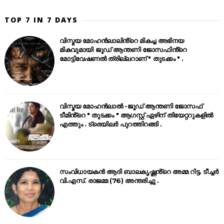
TOP 7 IN 7 DAYS
വിസ്മയ മോഹൻലാലിൻ്റെ മികച്ച അഭിനയ
മികവുമായി ജൂഡ് ആന്തണി ജോസഫിൻ്റെ
മോട്ടിവേഷണൽ ത്രില്ലറാണ് " തുടക്കം " .
വിസ്മയ മോഹൻലാൽ -ജൂഡ് ആന്തണി ജോസഫ്
ടീമിൻ്റെ " തുടക്കം " ആഗസ്റ്റ് ഏഴിന് തിയേറ്ററുകളിൽ
എത്തും . ട്രെയിലർ പുറത്തിറങ്ങി .
സംവിധായകൻ ആദി ബാലകൃഷ്ണൻ്റെ അമ്മ റിട്ട. ടീച്ചർ
വി.എസ്. രാജമ്മ (76) അന്തരിച്ചു .