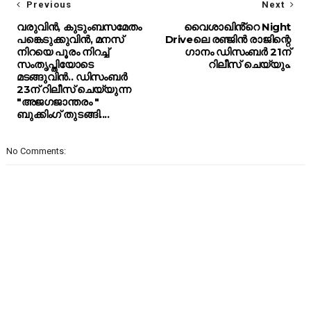
Previous
Next
വരുവിൻ, കുടുംബസമേതം
വൈശാഖിൻ്റെ Night
പങ്കെടുക്കുവിൻ, മനസ്
Driveലെ രഞ്ജിൻ രാജിന്റെ
നിറയെ പൂരം നിറച്ച്
ഗാനം ഡിസംബർ 21ന്
സംതൃപ്തിയോടെ
റിലീസ് ചെയ്യും.
മടങ്ങുവിൻ.. ഡിസംബർ
23ന് റിലീസ് ചെയ്യുന്ന
"അജഗജാന്തരം "
ബുക്കിംഗ് തുടങ്ങി....
No Comments: