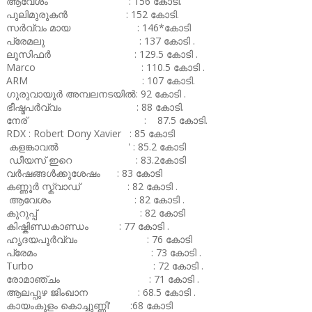
ആവേശം : 156 കോടി.
പുലിമുരുകൻ : 152 കോടി.
സർവ്വം മായ : 146*കോടി
പ്രേമലു : 137 കോടി .
ലൂസിഫർ : 129.5 കോടി .
Marco : 110.5 കോടി .
ARM : 107 കോടി.
ഗുരുവായൂർ അമ്പലനടയിൽ: 92 കോടി .
ഭീഷ്മപർവ്വം : 88 കോടി.
നേര് : 87.5 കോടി.
RDX : Robert Dony Xavier : 85 കോടി
കളങ്കാവൽ ' : 85.2 കോടി
ഡീയസ് ഇറെ : 83.2കോടി
വർഷങ്ങൾക്കുശേഷം : 83 കോടി
കണ്ണൂർ സ്ക്വാഡ് : 82 കോടി .
ആവേശം : 82 കോടി .
കുറുപ്പ് : 82 കോടി
കിഷ്കിണ്ഡകാണ്ഡം : 77 കോടി .
ഹൃദയപൂർവ്വം : 76 കോടി
പ്രേമം : 73 കോടി .
Turbo : 72 കോടി .
രോമാഞ്ചം : 71 കോടി .
ആലപ്പുഴ ജിംഖാന : 68.5 കോടി .
കായംകുളം കൊച്ചുണ്ണി' :68 കോടി