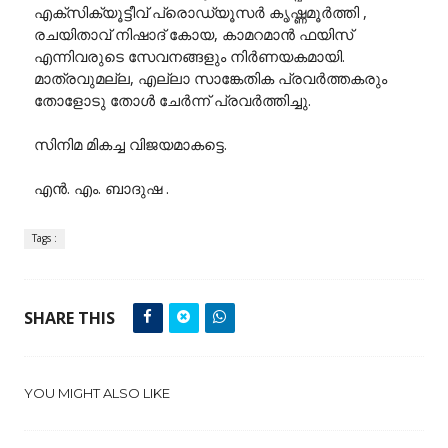
എക്സിക്യൂട്ടീവ് പ്രൊഡ്യൂസർ കൃഷ്ണമൂർത്തി ,
രചയിതാവ് നിഷാദ് കോയ, കാമറമാൻ ഫയിസ്
എന്നിവരുടെ സേവനങ്ങളും നിർണയകമായി.
മാത്രവുമല്ല, എല്ലാ സാങ്കേതിക പ്രവർത്തകരും
തോളോടു തോൾ ചേർന്ന് പ്രവർത്തിച്ചു.
സിനിമ മികച്ച വിജയമാകട്ടെ.
എൻ. എം. ബാദുഷ .
Tags :
SHARE THIS
YOU MIGHT ALSO LIKE