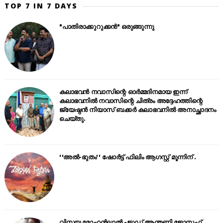
TOP 7 IN 7 DAYS
"പാതിരാക്കുറുക്കൻ" ഒരുങ്ങുന്നു
കലാഭവൻ നവാസിന്റെ ഓർമ്മദിനമായ ഇന്ന്
കലാഭവനിൽ നവാസിന്റെ ചിത്രം അദ്ദേഹത്തിന്റെ
ജ്യേഷ്ഠൻ നിയാസ് ബക്കർ കലാഭവനിൽ അനാച്ഛാദനം
ചെയ്തു.
''അൽ-ഭുതം'' ഷോർട്ട് ഫിലിം ആഗസ്റ്റ് മൂന്നിന് .
വിസ്മയ മോഹൻലാൽ -ജൂഡ് ആന്തണി ജോസഫ്