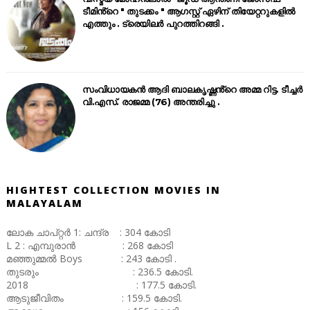
ടീമിൻ്റെ " തുടക്കം " ആഗസ്റ്റ് ഏഴിന് തിയേറ്ററുകളിൽ
എത്തും . ട്രെയിലർ പുറത്തിറങ്ങി .
സംവിധായകൻ ആദി ബാലകൃഷ്ണൻ്റെ അമ്മ റിട്ട. ടീച്ചർ
വി.എസ്. രാജമ്മ (76) അന്തരിച്ചു .
HIGHTEST COLLECTION MOVIES IN
MALAYALAM
ലോക ചാപ്റ്റർ 1: ചന്ദ്ര : 304 കോടി
L 2 : എമ്പുരാൻ : 268 കോടി
മഞ്ഞുമ്മൽ Boys : 243 കോടി .
തുടരും : 236.5 കോടി.
2018 : 177.5 കോടി.
ആടുജീവിതം : 159.5 കോടി.