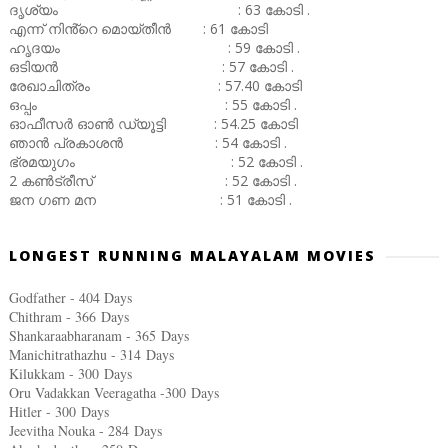
ദൃശ്യം : 63 കോടി .
എന്ന് നിൻ്റെ മൊയ്തീൻ : 61 കോടി
ഹൃദയം : 59 കോടി .
ഒടിയൻ : 57 കോടി .
രേഖാചിത്രം : 57.40 കോടി
ഒപ്പം : 55 കോടി .
ഓഫീസർ ഓൺ ഡ്യൂട്ടി : 54.25 കോടി
ഞാൻ പ്രകാശൻ : 54 കോടി .
ഭ്രമയുഗം : 52 കോടി .
2 കൺട്രീസ് : 52 കോടി .
ജന ഗണ മന : 51 കോടി .
LONGEST RUNNING MALAYALAM MOVIES
Godfather - 404 Days
Chithram - 366
Days
Shankaraabharanam - 365
Days
Manichitrathazhu - 314
Days
Kilukkam - 300
Days
Oru Vadakkan Veeragatha -300
Days
Hitler - 300
Days
Jeevitha Nouka - 284
Days