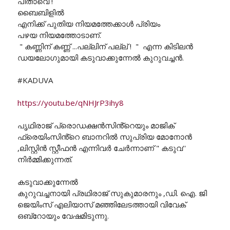
പിതാവെ !
ബൈബിളിൽ
എനിക്ക് പുതിയ നിയമത്തേക്കാൾ പ്രിയം
പഴയ നിയമത്തോടാണ്.
" കണ്ണിന് കണ്ണ് ...പല്ലിന് പല്ല് ! " എന്ന കിടിലൻ
ഡയലോഗുമായി കടുവാക്കുന്നേൽ കുറുവച്ചൻ.
#KADUVA
https://youtu.be/qNHJrP3ihy8
പൃഥിരാജ് പ്രൊഡക്ഷൻസിൻ്റെയും മാജിക്
ഫ്രെയിംസിൻ്റെ ബാനറിൽ സുപ്രിയ മോനോൻ
,ലിസ്റ്റിൻ സ്റ്റീഫൻ എന്നിവർ ചേർന്നാണ് " കടുവ''
നിർമ്മിക്കുന്നത്.
കടുവാക്കുന്നേൽ
കുറുവച്ചനായി പ്രഥിരാജ് സുകുമാരനും ,ഡി. ഐ. ജി
ജെയിംസ് എലിയാസ് മഞ്ഞിലേടത്തായി വിവേക്
ഒബ്റോയും വേഷമിടുന്നു.