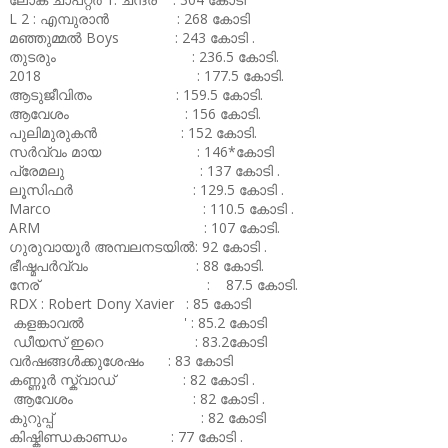
L 2 : എമ്പുരാൻ : 268 കോടി
മഞ്ഞുമ്മൽ Boys : 243 കോടി .
തുടരും : 236.5 കോടി.
2018 : 177.5 കോടി.
ആടുജീവിതം : 159.5 കോടി.
ആവേശം : 156 കോടി.
പുലിമുരുകൻ : 152 കോടി.
സർവ്വം മായ : 146*കോടി
പ്രേമലു : 137 കോടി .
ലൂസിഫർ : 129.5 കോടി .
Marco : 110.5 കോടി .
ARM : 107 കോടി.
ഗുരുവായൂർ അമ്പലനടയിൽ: 92 കോടി .
ഭീഷ്മപർവ്വം : 88 കോടി.
നേര് : 87.5 കോടി.
RDX : Robert Dony Xavier : 85 കോടി
കളങ്കാവൽ ' : 85.2 കോടി
ഡീയസ് ഇറെ : 83.2കോടി
വർഷങ്ങൾക്കുശേഷം : 83 കോടി
കണ്ണൂർ സ്ക്വാഡ് : 82 കോടി .
ആവേശം : 82 കോടി .
കുറുപ്പ് : 82 കോടി
കിഷ്കിണ്ഡകാണ്ഡം : 77 കോടി .