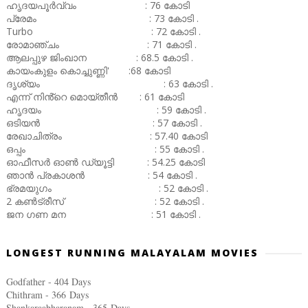
ഹൃദയപൂർവ്വം : 76 കോടി
പ്രേമം : 73 കോടി .
Turbo : 72 കോടി .
രോമാഞ്ചം : 71 കോടി .
ആലപ്പുഴ ജിംഖാന : 68.5 കോടി .
കായംകുളം കൊച്ചുണ്ണി' :68 കോടി
ദൃശ്യം : 63 കോടി .
എന്ന് നിൻ്റെ മൊയ്തീൻ : 61 കോടി
ഹൃദയം : 59 കോടി .
ഒടിയൻ : 57 കോടി .
രേഖാചിത്രം : 57.40 കോടി
ഒപ്പം : 55 കോടി .
ഓഫീസർ ഓൺ ഡ്യൂട്ടി : 54.25 കോടി
ഞാൻ പ്രകാശൻ : 54 കോടി .
ഭ്രമയുഗം : 52 കോടി .
2 കൺട്രീസ് : 52 കോടി .
ജന ഗണ മന : 51 കോടി .
LONGEST RUNNING MALAYALAM MOVIES
Godfather - 404 Days
Chithram - 366
Days
Shankaraabharanam - 365
Days