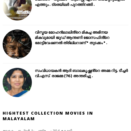
എത്തും . ട്രെയിലർ പുറത്തിറങ്ങി .
വിസ്മയ മോഹൻലാലിൻ്റെ മികച്ച അഭിനയ
മികവുമായി ജൂഡ് ആന്തണി ജോസഫിൻ്റെ
മോട്ടിവേഷണൽ ത്രില്ലറാണ് " തുടക്കം " .
സംവിധായകൻ ആദി ബാലകൃഷ്ണൻ്റെ അമ്മ റിട്ട. ടീച്ചർ
വി.എസ്. രാജമ്മ (76) അന്തരിച്ചു .
HIGHTEST COLLECTION MOVIES IN
MALAYALAM
ലോക ചാപ്റ്റർ 1: ചന്ദ്ര : 304 കോടി