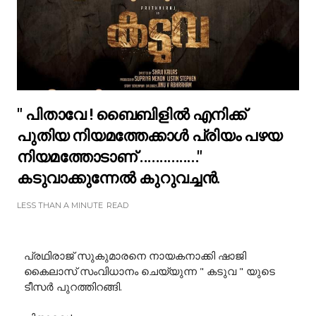
" പിതാവേ ! ബൈബിളിൽ എനിക്ക്
പുതിയ നിയമത്തേക്കാൾ പ്രിയം പഴയ
നിയമത്തോടാണ് ..............."
കടുവാക്കുന്നേൽ കുറുവച്ചൻ.
LESS THAN A MINUTE
READ
പ്രഥിരാജ് സുകുമാരനെ നായകനാക്കി ഷാജി
കൈലാസ് സംവിധാനം ചെയ്യുന്ന " കടുവ " യുടെ
ടീസർ പുറത്തിറങ്ങി.