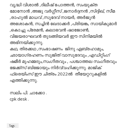
വൃദ്ധി വിശാൽ ,ദിലീഷ് പോത്തൻ, സംയുക്ത
മോനോൻ ,അജു വർഗ്ഗീസ് ,ജനാർദ്ദനൻ ,സിദ്ദിഖ്, സീമ
,രാഹുൽ മാധവ് ,സുദേവ് നായർ, അർജുൻ
അശോകൻ, സച്ചിൻ ഖേദാക്കർ ,പ്രിയങ്ക, സായികുമാർ
,കൊച്ചു പ്രേമൻ, കലാഭവൻ ഷാജോൺ,
വിജയരാഘവൻ തുടങ്ങിയവർ ഈ സിനിമയിൽ
അഭിനയിക്കുന്നു.
കഥ, തിരക്കഥ ,സംഭാഷണം ജിനു ഏബ്രഹാമും,
ഛായാഗ്രഹണം സുജിത് വാസുദേവും ,എഡിറ്റിംഗ്
ഷമീർ മുഹമ്മദും,സംഗീതവും , പശ്ചാത്തല സംഗീതവും
ജേക്ക്സ് ബിജോയും നിർവ്വഹിക്കുന്നു. മാജിക്
ഫ്രെയിംസ് ഈ ചിത്രം 2022ൽ തീയേറ്ററുകളിൽ
എത്തിക്കുന്നു.
സലിം പി. ചാക്കോ .
cpk desk .
Tags :