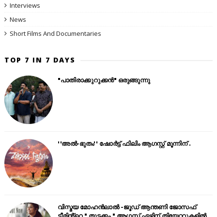
Interviews
News
Short Films And Documentaries
TOP 7 IN 7 DAYS
"പാതിരാക്കുറുക്കൻ" ഒരുങ്ങുന്നു
''അൽ-ഭുതം'' ഷോർട്ട് ഫിലിം ആഗസ്റ്റ് മൂന്നിന് .
വിസ്മയ മോഹൻലാൽ -ജൂഡ് ആന്തണി ജോസഫ്
ടീമിൻ്റെ " തുടക്കം " ആഗസ്റ്റ് ഏഴിന് തിയേറ്ററുകളിൽ