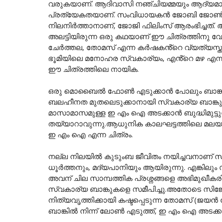
വരുകയാണ്. ആദിവാസി നഞ്ചിയമ്മയും ആദ്യമായ
പ്രത്യേകതയാണ്. സംവിധായകൻ ജോബി ജോൺ
നിലനിർത്താനാണ്, ജോജി ഫിലിംസ് ആരംഭിച്ചത
അലട്ടിയിരുന്ന ഒരു കഥയാണ് ഈ ചിത്രത്തിനു വേണ
ചേർത്തല, തോമസ് എന്ന കർഷകൻ്റെ വ്യത്യസ്ത വ
ഭൂമിയിലെ മനോഹര സ്വകാര്യം, എൻ്റെ മഴ എന്
ഈ ചിത്രത്തിലെ നായിക.
ഒരു മൊബൈൽ ഫോൺ എടുക്കാൻ പോലും ബാങ്ക് 
ബലഹീനത മുതലെടുക്കാനായി സ്വകാര്യ ബാങ്കു
മാസാമാസമുള്ള ഇ എം ഐ അടക്കാൻ ബുദ്ധിമുട്ട
തയ്യാറാവുന്നു.ആധുനിക കാലഘട്ടത്തിലെ മലയാ
ഇ എം ഐ എന്ന ചിത്രം.
നല്ല നിലയിൽ കുടുംബ ജീവിതം നയിച്ചവനാണ് സ
ധൂർത്തനും, മദ്യപാനിയും ആയിരുന്നു. എങ്കിലും
അവന് ചില സാമ്പത്തിക പ്രശ്നങ്ങളെ അഭിമുഖീകര
സ്വകാര്യ ബാങ്കുകളെ സമീപിച്ചു.അതോടെ സിജ
നിത്യവൃത്തിക്കായി കഷ്ടപ്പെടുന്ന തോമസ് (
ബാങ്കിൽ നിന്ന് ലോൺ എടുത്ത്, ഇ എം ഐ അടക്