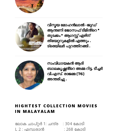
വിസ്മയ മോഹൻലാൽ -ജൂഡ്
ആന്തണി ജോസഫ് ടീമിൻ്റെ "
തുടക്കം " ആഗസ്റ്റ് ഏഴിന്
തിയേറ്ററുകളിൽ എത്തും .
ട്രെയിലർ പുറത്തിറങ്ങി .
സംവിധായകൻ ആദി
ബാലകൃഷ്ണൻ്റെ അമ്മ റിട്ട. ടീച്ചർ
വി.എസ്. രാജമ്മ (76)
അന്തരിച്ചു .
HIGHTEST COLLECTION MOVIES
IN MALAYALAM
ലോക ചാപ്റ്റർ 1: ചന്ദ്ര : 304 കോടി
L 2 : എമ്പുരാൻ : 268 കോടി