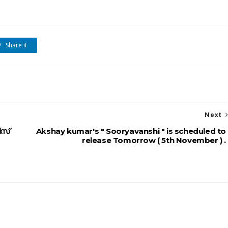
Share it
Next
ീസ്
Akshay kumar's " Sooryavanshi " is scheduled to
release Tomorrow ( 5th November ) .