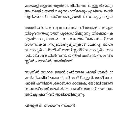
മലയാളികളുടെ ആർഭാട ജീവിതത്തിലുള്ള ഭ്രമവു
ആശ്രയിക്കേണ്ടി വരുന്ന ഗതികേടും എല്ലാം ഭം
ആദ്യമാണ് ബാങ്ക് ലോണുമായി ബന്ധപ്പെട്ട ഒരു 
ജോജി ഫിലിംസിനു വേണ്ടി ജോബി ജോൺ കഥ എഴ
തിരുവനന്തപുരത്ത് പുരോഗമിക്കുന്നു. തിരക്കഥ - ക
എബ്രഹാം, ഗാനരചന - സന്തോഷ് കോടനാട്, അ
സരസ്, കല - സുബാഹു മുതുകാട്, മേക്കപ്പ് - മഹ
ഡയറക്ടർ - പ്രതീഷ്, അസിസ്റ്റൻ്റ് ഡയറക്ടർ - 
,ഗ്ലാട്സൺ വിൽസൺ, ജിനീഷ് ചന്ദ്രൻ, സൗണ്ട് 
സ്റ്റിൽ - അഖിൽ, അഭിജിത്ത്.
സുനിൽ സുഗദ, ജയൻ ചേർത്തല, ഷായി ശങ്കർ, 
മുൻഷിഹരീന്ദ്രകുമാർ, ക്ലമൻ്റ് കുട്ടൻ, യാമി സോ
ഷാജി പണിക്കർ ,കോബ്രാ രാജേഷ്, ജോബി ജോൺ,
സഞ്ജയ് രാജ്, അഖിൽ, രാജേഷ് വയനാട്, അബിജ
അർച്ചു എന്നിവർ അഭിനയിക്കുന്നു.
പി.ആർ.ഒ- അയ്മനം സാജൻ