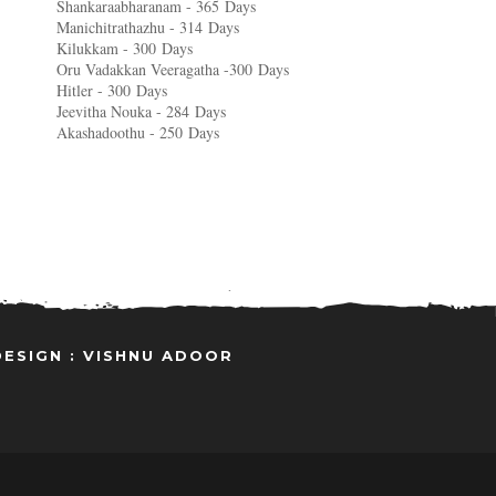
Shankaraabharanam - 365
Days
Manichitrathazhu - 314
Days
Kilukkam - 300
Days
Oru Vadakkan Veeragatha -300
Days
Hitler - 300
Days
Jeevitha Nouka - 284
Days
Akashadoothu - 250
Days
DESIGN : VISHNU ADOOR