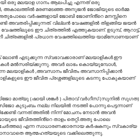
ി ഒരു മലയാള ഗാനം ആലപിച്ചു എന്നത് ഒരു
, അകാലത്തിൽ മരണമടഞ്ഞ അനുജൻ ജോജിയുടെ ഓർമ്മ
്. അതുപോലെ വർഷങ്ങളായി ജോബി ജോണിൻ്റെ മനസ്സിനെ
്ടി അവതരിപ്പിക്കുന്നത്. വില്ലൻ വേഷങ്ങളിൽ തിളങ്ങിയ ജയൻ
േഷത്തിലൂടെ ഈ ചിത്രത്തിൽ എത്തുകയാണ്. ഉടുമ്പ്, ആറാട്ട്,
നീ ചിത്രങ്ങളിൽ പ്രധാന വേഷത്തിലെത്തിയ യാമിസോണയാണ്
ലോൺ എടുക്കുന്ന സ്വഭാവക്കാരാണ് മലയാളികൾ.ഈ
കൾ മൽസരിയ്ക്കുന്നു. അവർ ലാഭം കൊയ്യുമ്പോൾ,
ുന്ന മലയാളികൾ ,അവസാനം ജീവിതം അവസാനിപ്പിക്കാൻ
ളികളുടെ ഈ ജീവിത പ്രശ്നങ്ങളിലൂടെ കടന്നു പോകുകയാണ്
ിജോ മാത്യു (ഷായി ശങ്കർ ) പിതാവ് വർഗീസ് (സുനിൽ സുഗത)
 സിജോ കുടുംബം നല്ല നിലയിൽ നടത്തി പോന്നു.പെട്ടന്നാണ്
ിക്കേണ്ടി വന്നത്.അതിൽ നിന്ന് മോചനം നേടാൻ അവൻ
ോയുടെ ജീവിതത്തിൻ്റെ താളം തെറ്റി.അതു പോലെ
ജയൻ ചേർത്തല) എന്ന സാധാരണക്കാരനായ കർഷകനും സ്വകാര്യ
കാനാവാതെ ആത്മഹത്യയുടെ വക്കിലെത്തുന്നു.