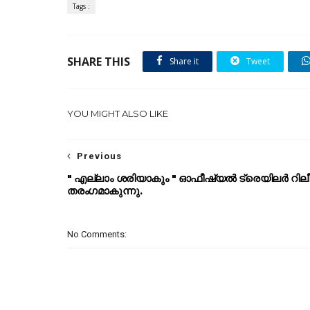
Tags :
SHARE THIS
Share it
Tweet
YOU MIGHT ALSO LIKE
Previous
" എല്ലാം ശരിയാകും " ഓഫീഷ്യൽ ട്രെയിലർ റില
തരംഗമാകുന്നു.
No Comments: