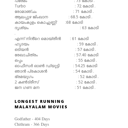
പ്രേമം : 73 കോടി .
Turbo : 72 കോടി .
രോമാഞ്ചം : 71 കോടി .
ആലപ്പുഴ ജിംഖാന : 68.5 കോടി .
കായംകുളം കൊച്ചുണ്ണി' :68 കോടി
ദൃശ്യം : 63 കോടി
.
എന്ന് നിൻ്റെ മൊയ്തീൻ : 61 കോടി
ഹൃദയം : 59 കോടി .
ഒടിയൻ : 57 കോടി .
രേഖാചിത്രം : 57.40 കോടി
ഒപ്പം : 55 കോടി .
ഓഫീസർ ഓൺ ഡ്യൂട്ടി : 54.25 കോടി
ഞാൻ പ്രകാശൻ : 54 കോടി .
ഭ്രമയുഗം : 52 കോടി .
2 കൺട്രീസ് : 52 കോടി .
ജന ഗണ മന : 51 കോടി .
LONGEST RUNNING
MALAYALAM MOVIES
Godfather - 404 Days
Chithram - 366
Days