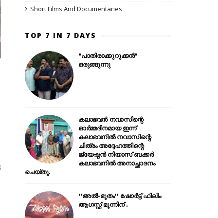
Short Films And Documentaries
TOP 7 IN 7 DAYS
"പാതിരാക്കുറുക്കൻ"
ഒരുങ്ങുന്നു
കലാഭവൻ നവാസിന്റെ
ഓർമ്മദിനമായ ഇന്ന്
കലാഭവനിൽ നവാസിന്റെ
ചിത്രം അദ്ദേഹത്തിന്റെ
ജ്യേഷ്ഠൻ നിയാസ് ബക്കർ
കലാഭവനിൽ അനാച്ഛാദനം
്
ചെയ്തു.
''അൽ-ഭുതം'' ഷോർട്ട് ഫിലിം
ആഗസ്റ്റ് മൂന്നിന് .