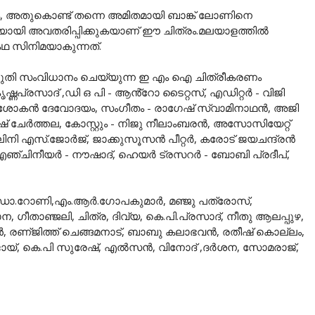
ം, അതുകൊണ്ട് തന്നെ അമിതമായി ബാങ്ക് ലോണിനെ
ഗിയായി അവതരിപ്പിക്കുകയാണ് ഈ ചിത്രം.മലയാളത്തിൽ
കഥ സിനിമയാകുന്നത്.
ുതി സംവിധാനം ചെയ്യുന്ന ഇ എം ഐ ചിത്രീകരണം
ൃഷ്ണപ്രസാദ് ,ഡി ഒ പി - ആൻ്റോ ടൈറ്റസ്, എഡിറ്റർ - വിജി
ശോകൻ ദേവോദയം, സംഗീതം - രാഗേഷ് സ്വാമിനാഥൻ, അജി
േഷ് ചേർത്തല, കോസ്റ്റും - നിജു നീലാംബരൻ, അസോസിയേറ്റ്
ശാലിനി എസ്.ജോർജ്, ജാക്കുസൂസൻ പീറ്റർ, കരോട് ജയചന്ദ്രൻ
എഞ്ചിനീയർ - നൗഷാദ്, ഹെയർ ട്രസറർ - ബോബി പ്രദീപ്,
ഡോ.റോണി,എം.ആർ.ഗോപകുമാർ, മഞ്ജു പത്രോസ്,
ന, ഗീതാഞ്ജലി, ചിത്ര, ദിവ്യ, കെ.പി.പ്രസാദ്, നീതു ആലപ്പുഴ,
 രണ്ജിത്ത് ചെങ്ങമനാട്, ബാബു കലാഭവൻ, രതീഷ് കൊല്ലം,
ോയ്, കെ.പി സുരേഷ്, എൽസൻ, വിനോദ് ,ദർശന, സോമരാജ്,