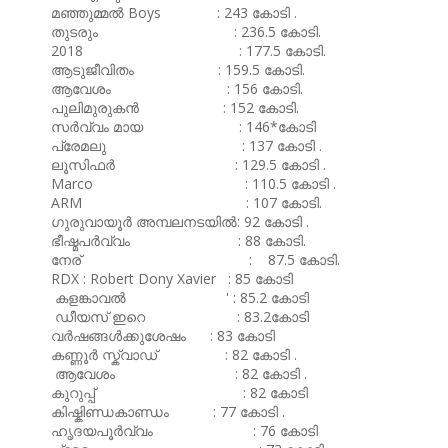
മഞ്ഞുമ്മൽ Boys : 243 കോടി .
തുടരും : 236.5 കോടി.
2018 : 177.5 കോടി.
ആടുജീവിതം : 159.5 കോടി.
ആവേശം : 156 കോടി.
പുലിമുരുകൻ : 152 കോടി.
സർവ്വം മായ : 146*കോടി
പ്രേമലു : 137 കോടി .
ലൂസിഫർ : 129.5 കോടി .
Marco : 110.5 കോടി .
ARM : 107 കോടി.
ഗുരുവായൂർ അമ്പലനടയിൽ: 92 കോടി .
ഭീഷ്മപർവ്വം : 88 കോടി.
നേര് : 87.5 കോടി.
RDX : Robert Dony Xavier : 85 കോടി
കളങ്കാവൽ ' : 85.2 കോടി
ഡീയസ് ഇറെ : 83.2കോടി
വർഷങ്ങൾക്കുശേഷം : 83 കോടി
കണ്ണൂർ സ്ക്വാഡ് : 82 കോടി .
ആവേശം : 82 കോടി .
കുറുപ്പ് : 82 കോടി
കിഷ്കിണ്ഡകാണ്ഡം : 77 കോടി .
ഹൃദയപൂർവ്വം : 76 കോടി