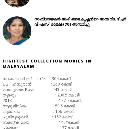
സംവിധായകൻ ആദി ബാലകൃഷ്ണൻ്റെ അമ്മ റിട്ട. ടീച്ചർ
വി.എസ്. രാജമ്മ (76) അന്തരിച്ചു .
HIGHTEST COLLECTION MOVIES IN
MALAYALAM
ലോക ചാപ്റ്റർ 1: ചന്ദ്ര : 304 കോടി
L 2 : എമ്പുരാൻ : 268 കോടി
മഞ്ഞുമ്മൽ Boys : 243 കോടി .
തുടരും : 236.5 കോടി.
2018 : 177.5 കോടി.
ആടുജീവിതം : 159.5 കോടി.
ആവേശം : 156 കോടി.
പുലിമുരുകൻ : 152 കോടി.
സർവ്വം മായ : 146*കോടി
പ്രേമലു : 137 കോടി .