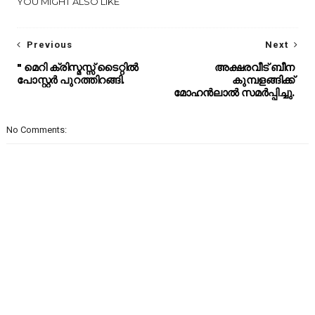
YOU MIGHT ALSO LIKE
Previous
Next
" മെറി ക്രിസ്മസ്സ് ടൈറ്റിൽ
അക്ഷരവീട് ബീന
പോസ്റ്റർ പുറത്തിറങ്ങി.
കുമ്പളങ്ങിക്ക്
മോഹൻലാൽ സമർപ്പിച്ചു.
No Comments: