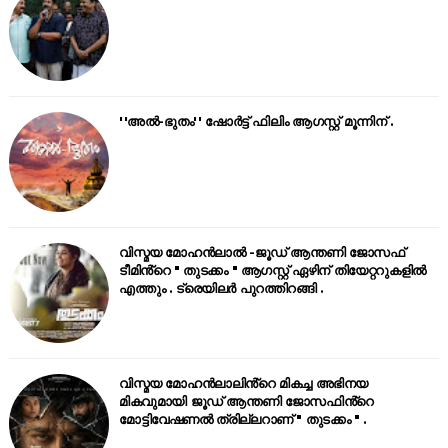
''അൽ-ഭുതം'' ഷോർട്ട് ഫിലിം ആഗസ്റ്റ് മൂന്നിന് .
വിസ്മയ മോഹൻലാൽ -ജൂഡ് ആന്തണി ജോസഫ്
ടീമിൻ്റെ " തുടക്കം " ആഗസ്റ്റ് ഏഴിന് തിയേറ്ററുകളിൽ
എത്തും . ട്രെയിലർ പുറത്തിറങ്ങി .
വിസ്മയ മോഹൻലാലിൻ്റെ മികച്ച അഭിനയ
മികവുമായി ജൂഡ് ആന്തണി ജോസഫിൻ്റെ
മോട്ടിവേഷണൽ ത്രില്ലറാണ് " തുടക്കം " .