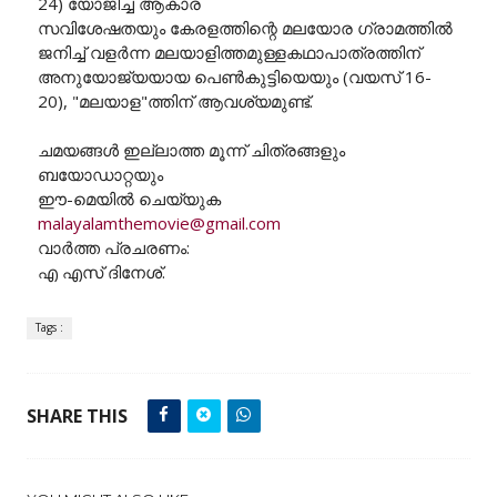
24) യോജിച്ച ആകാര
സവിശേഷതയും കേരളത്തിന്റെ മലയോര ഗ്രാമത്തിൽ
ജനിച്ച് വളർന്ന മലയാളിത്തമുള്ളകഥാപാത്രത്തിന്
അനുയോജ്യയായ പെൺകുട്ടിയെയും (വയസ് 16-
20), "മലയാള"ത്തിന് ആവശ്യമുണ്ട്.
ചമയങ്ങൾ ഇല്ലാത്ത മൂന്ന് ചിത്രങ്ങളും
ബയോഡാറ്റയും
ഈ-മെയിൽ ചെയ്യുക
malayalamthemovie@gmail.com
വാർത്ത പ്രചരണം:
എ എസ് ദിനേശ്.
Tags :
SHARE THIS