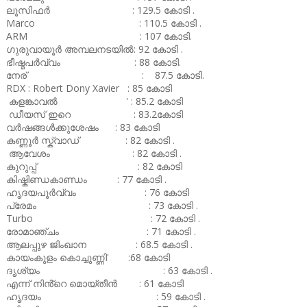
ലൂസിഫർ : 129.5 കോടി .
Marco : 110.5 കോടി .
ARM : 107 കോടി.
ഗുരുവായൂർ അമ്പലനടയിൽ: 92 കോടി .
ഭീഷ്മപർവ്വം : 88 കോടി.
നേര് : 87.5 കോടി.
RDX : Robert Dony Xavier : 85 കോടി
കളങ്കാവൽ ' : 85.2 കോടി
ഡീയസ് ഇറെ : 83.2കോടി
വർഷങ്ങൾക്കുശേഷം : 83 കോടി
കണ്ണൂർ സ്ക്വാഡ് : 82 കോടി .
ആവേശം : 82 കോടി .
കുറുപ്പ് : 82 കോടി
കിഷ്കിണ്ഡകാണ്ഡം : 77 കോടി .
ഹൃദയപൂർവ്വം : 76 കോടി
പ്രേമം : 73 കോടി .
Turbo : 72 കോടി .
രോമാഞ്ചം : 71 കോടി .
ആലപ്പുഴ ജിംഖാന : 68.5 കോടി .
കായംകുളം കൊച്ചുണ്ണി' :68 കോടി
ദൃശ്യം : 63 കോടി .
എന്ന് നിൻ്റെ മൊയ്തീൻ : 61 കോടി
ഹൃദയം : 59 കോടി .