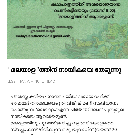
" മലയാള "ത്തിന് നായികയെ തേടുന്നു
LESS THAN A MINUTE
READ
പ്രശസ്ത കവിയും ഗാനരചയിതാവുമായ റഫീക്ക്
അഹമ്മദ് തിരക്കഥയെഴുതി വിജീഷ് മണി സംവിധാനം
ചെയ്യുന്ന "മലയാളം"എന്ന ചിത്രത്തിലേക്ക് പുതുമുഖ
നായികയെ ആവശ്യമുണ്ട്.
കേരളത്തിനു പുറത്ത് ജനിച്ചു വളർന്ന് കേരളത്തെ
സ്വപ്നം കണ്ട് ജീവിക്കുന്ന ഒരു യുവാവിന് (വയസ് 20-