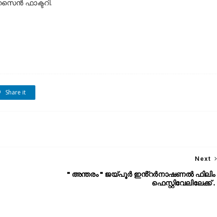
സൈന്‍ ഫാക്ടറി.
Share it
Next
" അന്തരം " ജയ്പൂർ ഇൻ്റർനാഷണൽ ഫിലിം
ഫെസ്റ്റിവേലിലേക്ക് .