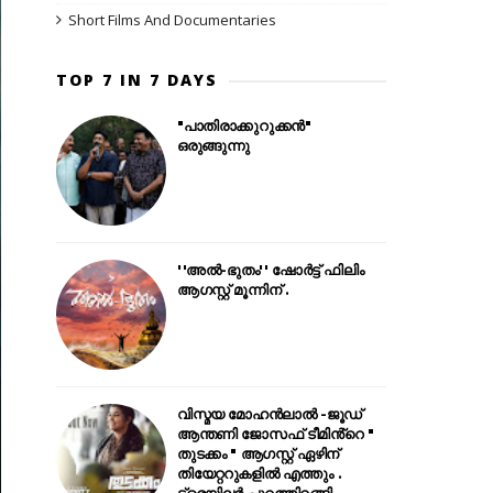
Short Films And Documentaries
TOP 7 IN 7 DAYS
"പാതിരാക്കുറുക്കൻ"
ഒരുങ്ങുന്നു
''അൽ-ഭുതം'' ഷോർട്ട് ഫിലിം
ആഗസ്റ്റ് മൂന്നിന് .
വിസ്മയ മോഹൻലാൽ -ജൂഡ്
ആന്തണി ജോസഫ് ടീമിൻ്റെ "
തുടക്കം " ആഗസ്റ്റ് ഏഴിന്
തിയേറ്ററുകളിൽ എത്തും .
ട്രെയിലർ പുറത്തിറങ്ങി .