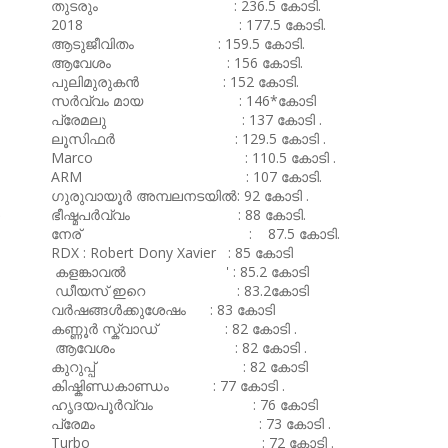
തുടരും : 236.5 കോടി.
2018 : 177.5 കോടി.
ആടുജീവിതം : 159.5 കോടി.
ആവേശം : 156 കോടി.
പുലിമുരുകൻ : 152 കോടി.
സർവ്വം മായ : 146*കോടി
പ്രേമലു : 137 കോടി .
ലൂസിഫർ : 129.5 കോടി .
Marco : 110.5 കോടി .
ARM : 107 കോടി.
ഗുരുവായൂർ അമ്പലനടയിൽ: 92 കോടി .
.
ഭീഷ്മപർവ്വം : 88 കോടി.
നേര് : 87.5 കോടി.
RDX : Robert Dony Xavier : 85 കോടി
കളങ്കാവൽ ' : 85.2 കോടി
ഡീയസ് ഇറെ : 83.2കോടി
വർഷങ്ങൾക്കുശേഷം : 83 കോടി
കണ്ണൂർ സ്ക്വാഡ് : 82 കോടി .
ആവേശം : 82 കോടി .
കുറുപ്പ് : 82 കോടി
കിഷ്കിണ്ഡകാണ്ഡം : 77 കോടി .
ഹൃദയപൂർവ്വം : 76 കോടി
പ്രേമം : 73 കോടി .
Turbo : 72 കോടി .