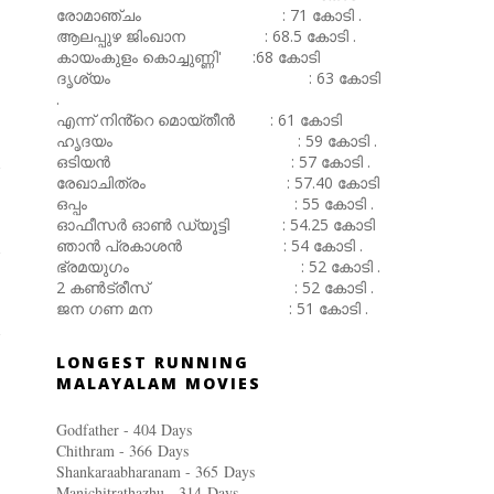
രോമാഞ്ചം : 71 കോടി .
ആലപ്പുഴ ജിംഖാന : 68.5 കോടി .
കായംകുളം കൊച്ചുണ്ണി' :68 കോടി
ദൃശ്യം : 63 കോടി
.
എന്ന് നിൻ്റെ മൊയ്തീൻ : 61 കോടി
ഹൃദയം : 59 കോടി .
ഒടിയൻ : 57 കോടി .
രേഖാചിത്രം : 57.40 കോടി
ഒപ്പം : 55 കോടി .
ഓഫീസർ ഓൺ ഡ്യൂട്ടി : 54.25 കോടി
ഞാൻ പ്രകാശൻ : 54 കോടി .
ഭ്രമയുഗം : 52 കോടി .
2 കൺട്രീസ് : 52 കോടി .
ജന ഗണ മന : 51 കോടി .
LONGEST RUNNING
MALAYALAM MOVIES
Godfather - 404 Days
Chithram - 366
Days
Shankaraabharanam - 365
Days
Manichitrathazhu - 314
Days