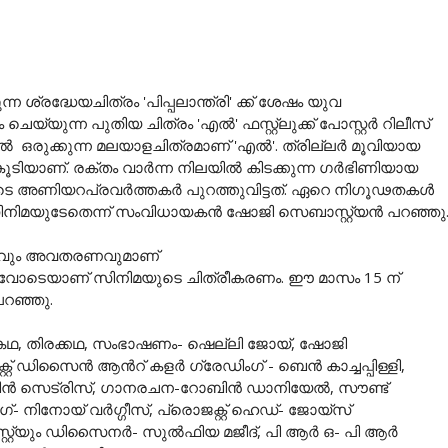
യചിത്രം 'പിപ്പലാന്ത്രി' ക്ക് ശേഷം യുവ
യുന്ന പുതിയ ചിത്രം 'എല്‍' ഫസ്റ്റ്ലുക്ക് പോസ്റ്റര്‍ റിലീസ്
 ഒരുക്കുന്ന മലയാളചിത്രമാണ് 'എല്‍'. ത്രില്ലര്‍ മൂവിയായ
ാണ്. രക്തം വാര്‍ന്ന നിലയില്‍ കിടക്കുന്ന ഗര്‍ഭിണിയായ
ിലൂടെ അണിയറപ്രവര്‍ത്തകര്‍ പുറത്തുവിട്ടത്. ഏറെ നിഗൂഢതകള്‍
 സിനിമയുടേതെന്ന് സംവിധായകന്‍ ഷോജി സെബാസ്റ്റ്യന്‍ പറഞ്ഞു
രമേയവും അവതരണവുമാണ്
മികവോടെയാണ് സിനിമയുടെ ചിത്രീകരണം. ഈ മാസം 15 ന്
പറഞ്ഞു.
. കഥ, തിരക്കഥ, സംഭാഷണം- ഷെല്ലി ജോയ്, ഷോജി
റ് ഡിസൈന്‍ ആന്‍റ് കളര്‍ ഗ്രേഡിംഗ് - ബെന്‍ കാച്ചപ്പിള്ളി,
ന്‍ സെട്രിസ്, ഗാനരചന-റോബിന്‍ ഡാനിയേല്‍, സൗണ്ട്
- നിനോയ് വര്‍ഗ്ഗീസ്, പ്രൊജക്റ്റ് ഹെഡ്- ജോയ്സ്
ോസ്റ്റ്യും ഡിസൈനര്‍- സുല്‍ഫിയ മജീദ്, പി ആര്‍ ഒ- പി ആര്‍