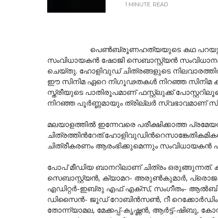
1 MINUTE
READ
പെണ്‍ബ്രൂണഹത്യയുടെ കഥ പറയുന്ന ശ്രദ്ധേ
സംവിധായകന്‍ ഷോജി സെബാസ്റ്റ്യന്‍ സംവിധാനം ചെയ്
ചെയ്തു. ഹോളിവുഡ് ചിത്രങ്ങളുടെ നിലവാരത്തില്‍
ഈ സിനിമ ഏറെ നിഗൂഢതകള്‍ നിറഞ്ഞ സിനിമ കൂടിയ
സ്ത്രീയുടെ പാതിരൂപമാണ് ഫസ്റ്റ്ലുക്ക് പോസ്റ്ററ
നിറഞ്ഞ പൂര്‍ണ്ണമായും ത്രില്ലര്‍ സ്വഭാവമാണ്
മലയാളത്തില്‍ ഇന്നേവരെ പരീക്ഷിക്കാത്ത പ്
ചിത്രത്തിന്‍റേത്.ഹോളിവുഡിന്‍റെസാങ്കേതിക
ചിത്രീകരണം ആരംഭിക്കുമെന്നും സംവിധായകന്‍ 
പോപ് മീഡിയ ബാനറിലാണ് ചിത്രം ഒരുങ്ങുന്നത്
സെബാസ്റ്റ്യന്‍, ക്യാമറ- അരുണ്‍കുമാര്‍, പ്രൊജക്റ്
എഡിറ്റര്‍-ഇബ്രു എഫ് എക്സ്, സംഗീതം- ആല്‍ബി
ഡിസൈന്‍- ജൂഡ് റോബിന്‍സണ്‍, റീ റെക്കോര്‍ഡിംഗ്
തോന്ന്യാമല, മേക്കപ്പ്-കൃഷ്ണന്‍, ആര്‍ട്ട്-ഷിബു, ക