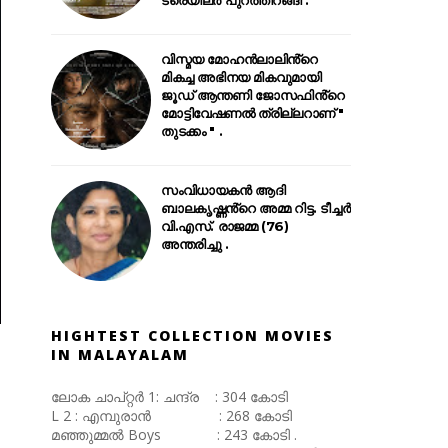
വിസ്മയ മോഹൻലാലിൻ്റെ
മികച്ച അഭിനയ മികവുമായി
ജൂഡ് ആന്തണി ജോസഫിൻ്റെ
മോട്ടിവേഷണൽ ത്രില്ലറാണ് "
തുടക്കം " .
സംവിധായകൻ ആദി
ബാലകൃഷ്ണൻ്റെ അമ്മ റിട്ട. ടീച്ചർ
വി.എസ്. രാജമ്മ (76)
അന്തരിച്ചു .
HIGHTEST COLLECTION MOVIES
IN MALAYALAM
ലോക ചാപ്റ്റർ 1: ചന്ദ്ര : 304 കോടി
L 2 : എമ്പുരാൻ : 268 കോടി
മഞ്ഞുമ്മൽ Boys : 243 കോടി .