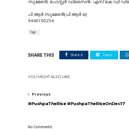
സുമേരന്‍, പോസ്റ്റര്‍ ഡിസൈന്‍- എസ് കെ ഡി ഡി
പി ആര്‍ സുമേരന്‍(പി ആര്‍ ഒ)
9446190254
Tags :
SHARE THIS
Share it
Tweet
YOU MIGHT ALSO LIKE
Previous
#PushpaTheRise #PushpaTheRiseOnDec17
No Comments: