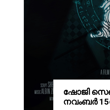
ഷോജി സെബാ
നവംബർ 15ന്