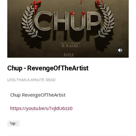
Chup - RevengeOfTheArtist
LESS THAN A MINUTE
READ
Chup RevengeOfTheArtist
https://youtu.be/uTvjldU6zz0
Tags :