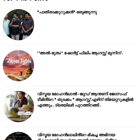
"പാതിരാക്കുറുക്കൻ" ഒരുങ്ങുന്നു
''അൽ-ഭുതം'' ഷോർട്ട് ഫിലിം ആഗസ്റ്റ് മൂന്നിന് .
വിസ്മയ മോഹൻലാൽ -ജൂഡ് ആന്തണി ജോസഫ്
ടീമിൻ്റെ " തുടക്കം " ആഗസ്റ്റ് ഏഴിന് തിയേറ്ററുകളിൽ
എത്തും . ട്രെയിലർ പുറത്തിറങ്ങി .
വിസ്മയ മോഹൻലാലിൻ്റെ മികച്ച അഭിനയ