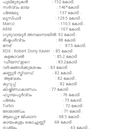
പുലിമുരുകൻ : 152 കോടി.
സർവ്വം മായ : 146*കോടി
പ്രേമലു : 137 കോടി .
ലൂസിഫർ : 129.5 കോടി .
Marco : 110.5 കോടി .
ARM : 107 കോടി.
ഗുരുവായൂർ അമ്പലനടയിൽ: 92 കോടി .
ഭീഷ്മപർവ്വം : 88 കോടി.
നേര് : 87.5 കോടി.
RDX : Robert Dony Xavier : 85 കോടി
കളങ്കാവൽ ' : 85.2 കോടി
ഡീയസ് ഇറെ : 83.2കോടി
വർഷങ്ങൾക്കുശേഷം : 83 കോടി
കണ്ണൂർ സ്ക്വാഡ് : 82 കോടി .
ആവേശം : 82 കോടി .
കുറുപ്പ് : 82 കോടി
കിഷ്കിണ്ഡകാണ്ഡം : 77 കോടി .
ഹൃദയപൂർവ്വം : 76 കോടി
പ്രേമം : 73 കോടി .
Turbo : 72 കോടി .
രോമാഞ്ചം : 71 കോടി .
ആലപ്പുഴ ജിംഖാന : 68.5 കോടി .
കായംകുളം കൊച്ചുണ്ണി' :68 കോടി
ദൃശ്യം : 63 കോടി .