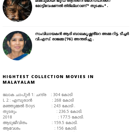
മികവുമായി ജൂഡ് ആന്തണി ജോസഫിൻ്റെ
മോട്ടിവേഷണൽ ത്രില്ലറാണ് " തുടക്കം " .
സംവിധായകൻ ആദി ബാലകൃഷ്ണൻ്റെ അമ്മ റിട്ട. ടീച്ചർ
വി.എസ്. രാജമ്മ (76) അന്തരിച്ചു .
HIGHTEST COLLECTION MOVIES IN
MALAYALAM
ലോക ചാപ്റ്റർ 1: ചന്ദ്ര : 304 കോടി
L 2 : എമ്പുരാൻ : 268 കോടി
മഞ്ഞുമ്മൽ Boys : 243 കോടി .
തുടരും : 236.5 കോടി.
2018 : 177.5 കോടി.
ആടുജീവിതം : 159.5 കോടി.
ആവേശം : 156 കോടി.